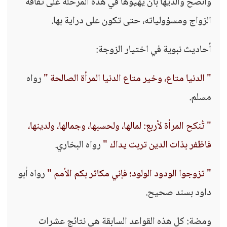
وأنصح والديها بأن يُهيؤها في هذه المرحلة على ثقافة
الزواج ومسؤولياته، حتى تكون على دراية بها.
أحاديث نبوية في اختيار الزوجة:
" الدنيا متاع، وخير متاع الدنيا المرأة الصالحة "
رواه
مسلم.
" تُنكح المرأة لأربع: لمالها، ولحسبها، وجمالها، ولدينها،
فاظفر بذات الدين تربت يداك "
رواه البخاري.
" تزوجوا الودود الولود؛ فإني مكاثر بكم الأمم "
رواه أبو
داود بسند صحيح.
ومضة: كل هذه القواعد السابقة هي نتائج عشرات