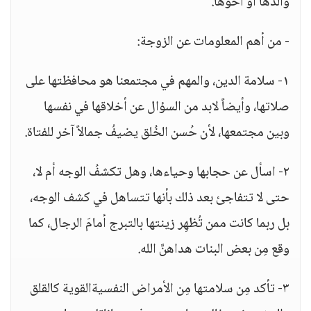
والدها أو أخوها.
- من أهم المعلومات عن الزوجة:
١- سلامة الدين، والمهم في مجتمعنا هو محافظتها على
صلاتها، وأيضاً لابد من السؤال عن أخلاقها في نفسها
وبين مجتمعها، لأن حُسن الخُلق يضيفُ جمالاً آخر للفتاة.
٢- اسأل عن حجابها وحياءها، وهل تكشفُ الوجه أم لا،
حتى لا تتفاجئ بعد ذلك بأنها تتساهل في كشف الوجه،
بل ربما كانت ممن تُظهِر زينتها بالتبرج أمامَ الرجال، كما
وقع مِن بعض البنات هداهنَّ الله.
٣- تأكد مِن سلامتها مِن الأمراض النفسيةالقوية كالقلق