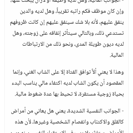
- الجوانب المالية، وهل لديه وظيفة أو لازال يبحث عنها،
وإن كان موظف فكم راتبه تقريباً، وهل لديه والدين
ينفق عليهم، لأنه بلا شك سينفق عليهم إن كانت ظروفهم
تستدعي ذلك، وبالتالي سيتأثر إنفاقه على زوجته، وهل
لديه ديون طويلة المدى، ونحو ذلك من الارتباطات
المالية.
وهذا لا يعني ألاَّ توافق الفتاة إلا على الشاب الغني، وإنما
المقصود أن يكون الشاب لديه اكتفاء مالي يناسب البدء
بحياة زوجية مستقرة، لا تحيط بها عدة ضغوط مالية.
- الجوانب النفسية الشديدة، يعني هل يعاني من أمراض
كالقلق والاكتئاب وانفصام الشخصية وغيرها، لأن هذه