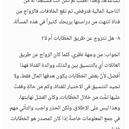
تساعدها، وهذا الطلب لم تكن أنتَ مستعداً له من
الناحية المالية فترفض، ثم تقع الخلافات، فالزواج مِن
فتاة انتهت من دراستها يريحك كثيراً في هذه المسألة.
٨- هل تتزوج عن طريق الخطّابات أم لا؟
الجواب: مِن وجهة نظري، كلما كان الزواج عن طريق
العائلات أي بالتنسيق بين والدتك ووالدة الفتاة فهذا
أفضل، لأنَّ بعض الخطّابات يكون هدفها المال فقط، ولا
تجيد التنسيق في الاختيار للفتاة، وكم من حالةٍ وقفتُ
عليها تمَّت من خلال الخطّابات، وكان الفشل نهايتها،
وهذا ليس على الإطلاق، ولكن الحذر واجب، والتأني مهم
في جمع المعلومات خاصةً إذا كان المصدر هو الخطّابات