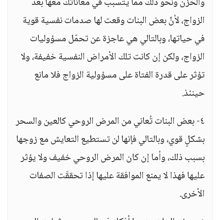
والحزن ونحو ذلك مما يتسبب في معاناتك معها بعد
الزواج، لأنَّ بعض البنات وقعت لها صدمات نفسية قوية
في حياتها، وبالتالي هي عاجزة عن تحمّل مسؤوليات
الزواج، ولكن إن كانت تلك الأمراض النفسية خفيفة، ولا
تؤثر على قدرة الفتاة على مسؤولية الزواج فلا مانع
حينئذ.
٤- بعض البنات تُعاني من المرض الروحي كالعين والسحر
بشكلٍ قوي، وبالتالي فإنها لن تستطيع التعايش مع زوجها
بسبب ذلك، وأما إن كان المرض الروحي خفيف ولا يؤثر
عليها فهذا لا يمنع الموافقة عليها إذا تحققَت الصفات
الأخرى.