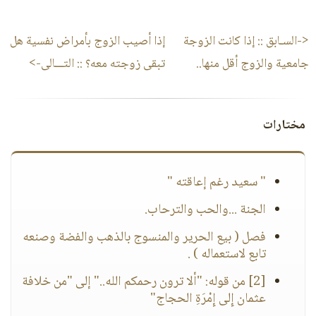
<-السـابق ::
إذا كانت الزوجة
إذا أصيب الزوج بأمراض نفسية هل
جامعية والزوج أقل منها..
تبقى زوجته معه؟
:: التـــالى->
مختارات
" سعيد رغم إعاقته "
الجنة ...والحب والترحاب.
فصل ( بيع الحرير والمنسوج بالذهب والفضة وصنعه
تابع لاستعماله ) .
[2] من قوله: "ألا ترون رحمكم الله.." إلى "من خلافة
عثمان إِلى إِمْرَةِ الحجاج"