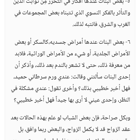
٥- بعض البنات عندها أفكار في التحرر مِن ثوابت الدين
والتأثر بالفكر النسوي الذي تتبناه بعض المجموعات في
الغرب والشرق، فانتبه لذلك.
٦- بعض البنات عندها أمراض جسديه،كالسكر أو بعض
الأمراض الجلدية، أو شيء من الأمراض الوراثية، فلابد
من معرفة ذلك، حتى لا تشعر بالندم بعد ذلك، وأذكر أن
إحدى البنات سألتني وقالت: عندي ورم سرطاني حميد،
فهل أخبر خطيبي بذلك؟ وأخرى تقول: عندي مشكلة في
النظر، وإحدى عيني لا أرى بها جيداً فهل أخبر خطيبي؟
وبكل صراحة، فإن بعض الشباب لو علم بهذه الحالات بعد
عقد الزواج قد لا يكمل الزواج، والبعض ربما وافق، بل