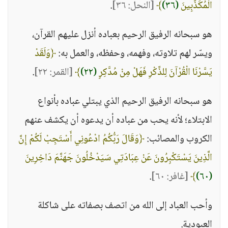
الْمُكَذِّبِينَ
(٣٦)
﴾
[النحل: ٣٦]
.
هو سبحانه الرفيق الرحيم بعباده أنزل عليهم القرآن،
ويسّر لهم تلاوته، وفهمه، وحفظه، والعمل به:
﴿وَلَقَدْ
يَسَّرْنَا الْقُرْآنَ لِلذِّكْرِ فَهَلْ مِنْ مُدَّكِرٍ
(٢٢)
﴾
[القمر: ٢٢]
.
هو سبحانه الرفيق الرحيم الذي يبتلي عباده بأنواع
الابتلاء؛ لأنه يحب من عباده أن يدعوه أن يكشف عنهم
الكروب والمصائب:
﴿وَقَالَ رَبُّكُمُ ادْعُونِي أَسْتَجِبْ لَكُمْ إِنَّ
الَّذِينَ يَسْتَكْبِرُونَ عَنْ عِبَادَتِي سَيَدْخُلُونَ جَهَنَّمَ دَاخِرِينَ
(٦٠)
﴾
[غافر: ٦٠]
.
وأحب العباد إلى الله من اتصف بصفاته على شاكلة
العبودية.