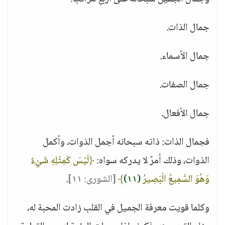
جمال الذات.
جمال الأسماء.
جمال الصفات.
جمال الأفعال.
فجمال الذات: ذاته سبحانه أجمل الذوات، وأكمل
الذوات، وذلك أمرٌ لا يدركه سواه:
﴿لَيْسَ كَمِثْلِهِ شَيْءٌ
وَهُوَ السَّمِيعُ الْبَصِيرُ
(١١)
﴾
[الشورى: ١١]
.
وكلما قويت معرفة الجميل في القلب زادت المحبة له،