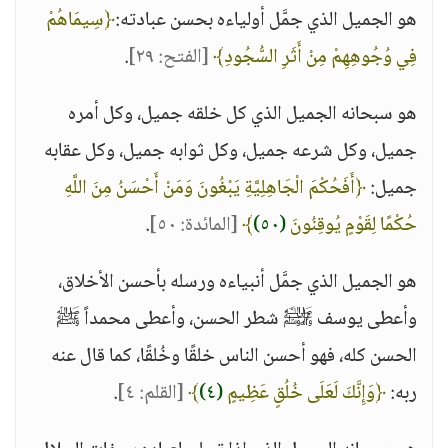
هو الجميل الذي جمَّل أولياءه بحسن عبادته:
﴿سِيمَاهُمْ
فِي وُجُوهِهِمْ مِنْ أَثَرِ السُّجُودِ﴾
[الفتح: ٢٩]
.
هو سبحانه الجميل الذي كل خلقه جميل، وكل أمره
جميل، وكل شرعه جميل، وكل ثوابه جميل، وكل عقابه
جميل:
﴿أَفَحُكْمَ الْجَاهِلِيَّةِ يَبْغُونَ وَمَنْ أَحْسَنُ مِنَ اللَّهِ
حُكْمًا لِقَوْمٍ يُوقِنُونَ
(٥٠)
﴾
[المائدة: ٥٠]
.
هو الجميل الذي جمَّل أنبياءه ورسله بأحسن الأخلاق،
وأعطى يوسف ﵌ شطر الحسن، وأعطى محمداً ﷺ
الحسن كله، فهو أحسن الناس خلقًا وخُلقًا، كما قال عنه
ربه:
﴿وَإِنَّكَ لَعَلَى خُلُقٍ عَظِيمٍ
(٤)
﴾
[القلم: ٤]
.