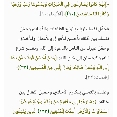
﴿إِنَّهُمْ كَانُوا يُسَارِعُونَ فِي الْخَيْرَاتِ وَيَدْعُونَنَا رَغَبًا وَرَهَبًا
وَكَانُوا لَنَا خَاشِعِينَ
(٩٠)
﴾
[الأنبياء: ٩٠]
.
فجَمِّل نفسك لربك بأنواع الطاعات والقُربات، وجمّل
نفسك بين خَلقه بأحسن الأقوال والأعمال والأخلاق،
وجمِّل غيرك من الناس بالدعوة إلى الله، وتعليم شرع
الله، والإحسان إلى خلق الله:
﴿وَمَنْ أَحْسَنُ قَوْلًا مِمَّنْ دَعَا
إِلَى اللَّهِ وَعَمِلَ صَالِحًا وَقَالَ إِنَّنِي مِنَ الْمُسْلِمِينَ
(٣٣)
﴾
[فصلت: ٣٣]
.
وعليك بالتحلي بمكارم الأخلاق، وجميل الفِعال بين
خلقه:
﴿وَسَارِعُوا إِلَى مَغْفِرَةٍ مِنْ رَبِّكُمْ وَجَنَّةٍ عَرْضُهَا
السَّمَاوَاتُ وَالْأَرْضُ أُعِدَّتْ لِلْمُتَّقِينَ
(١٣٣)
الَّذِينَ يُنْفِقُونَ