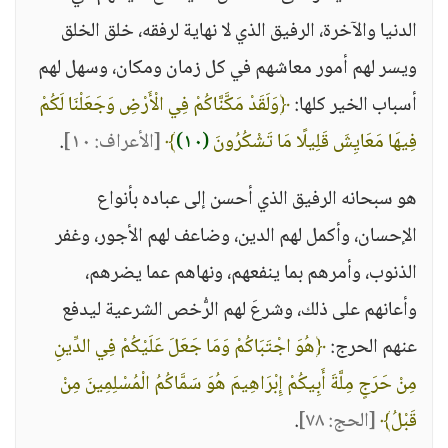
الدنيا والآخرة، الرفيق الذي لا نهاية لرفقه، خلق الخلق
ويسر لهم أمور معاشهم في كل زمان ومكان، وسهل لهم
أسباب الخير كلها:
﴿وَلَقَدْ مَكَّنَّاكُمْ فِي الْأَرْضِ وَجَعَلْنَا لَكُمْ
فِيهَا مَعَايِشَ قَلِيلًا مَا تَشْكُرُونَ
(١٠)
﴾
[الأعراف: ١٠]
.
هو سبحانه الرفيق الذي أحسن إلى عباده بأنواع
الإحسان، وأكمل لهم الدين، وضاعف لهم الأجور، وغفر
الذنوب، وأمرهم بما ينفعهم، ونهاهم عما يضرهم،
وأعانهم على ذلك، وشرعَ لهم الرُّخص الشرعية ليدفع
عنهم الحرج:
﴿هُوَ اجْتَبَاكُمْ وَمَا جَعَلَ عَلَيْكُمْ فِي الدِّينِ
مِنْ حَرَجٍ مِلَّةَ أَبِيكُمْ إِبْرَاهِيمَ هُوَ سَمَّاكُمُ الْمُسْلِمِينَ مِنْ
قَبْلُ﴾
[الحج: ٧٨]
.