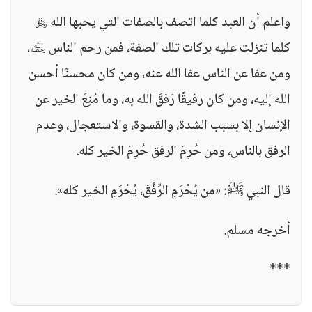
واعلم أن العبد كلما اتصف بالصفات التي يحبها الله ﷿
كلما تنزلت عليه بركات تلك الصفة، فمن رحم الناس ﵀،
ومن عفا عن الناس عفا الله عنه، ومن كان محسنًا أحسن
الله إليه، ومن كان رفيقًا رَفقَ الله به، وما مُنِعَ الخير عن
الإنسان إلا بسبب الشدة، والقسوة، والاستعجال، وعدم
الرفق بالناس، ومن حُرِمَ الرفق حُرِمَ الخير كله.
قال النبي ﷺ: «من يُحْرَمِ الرِّفْقَ، يُحْرَمِ الخير كله».
أخرجه مسلم.
***