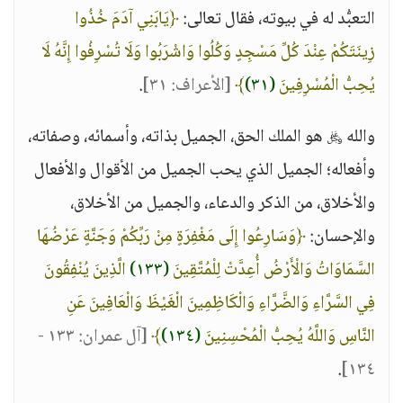
التعبُّد له في بيوته، فقال تعالى:
﴿يَابَنِي آدَمَ خُذُوا
زِينَتَكُمْ عِنْدَ كُلِّ مَسْجِدٍ وَكُلُوا وَاشْرَبُوا وَلَا تُسْرِفُوا إِنَّهُ لَا
يُحِبُّ الْمُسْرِفِينَ
(٣١)
﴾
[الأعراف: ٣١]
.
والله ﷿ هو الملك الحق، الجميل بذاته، وأسمائه، وصفاته،
وأفعاله؛ الجميل الذي يحب الجميل من الأقوال والأفعال
والأخلاق، من الذكر والدعاء، والجميل من الأخلاق،
والإحسان:
﴿وَسَارِعُوا إِلَى مَغْفِرَةٍ مِنْ رَبِّكُمْ وَجَنَّةٍ عَرْضُهَا
السَّمَاوَاتُ وَالْأَرْضُ أُعِدَّتْ لِلْمُتَّقِينَ
(١٣٣)
الَّذِينَ يُنْفِقُونَ
فِي السَّرَّاءِ وَالضَّرَّاءِ وَالْكَاظِمِينَ الْغَيْظَ وَالْعَافِينَ عَنِ
النَّاسِ وَاللَّهُ يُحِبُّ الْمُحْسِنِينَ
(١٣٤)
﴾
[آل عمران: ١٣٣ -
.
١٣٤]