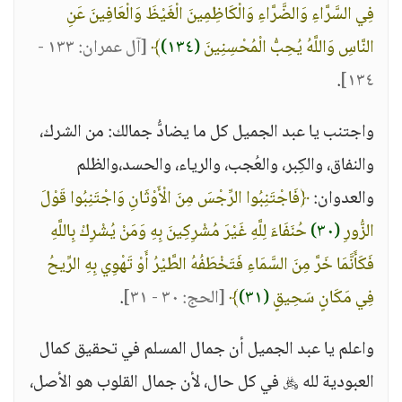
فِي السَّرَّاءِ وَالضَّرَّاءِ وَالْكَاظِمِينَ الْغَيْظَ وَالْعَافِينَ عَنِ
النَّاسِ وَاللَّهُ يُحِبُّ الْمُحْسِنِينَ
(١٣٤)
﴾
[آل عمران: ١٣٣ -
.
١٣٤]
واجتنب يا عبد الجميل كل ما يضادُّ جمالك: من الشرك،
والنفاق، والكِبر، والعُجب، والرياء، والحسد،والظلم
والعدوان:
﴿فَاجْتَنِبُوا الرِّجْسَ مِنَ الْأَوْثَانِ وَاجْتَنِبُوا قَوْلَ
الزُّورِ
(٣٠)
حُنَفَاءَ لِلَّهِ غَيْرَ مُشْرِكِينَ بِهِ وَمَنْ يُشْرِكْ بِاللَّهِ
فَكَأَنَّمَا خَرَّ مِنَ السَّمَاءِ فَتَخْطَفُهُ الطَّيْرُ أَوْ تَهْوِي بِهِ الرِّيحُ
فِي مَكَانٍ سَحِيقٍ
(٣١)
﴾
[الحج: ٣٠ - ٣١]
.
واعلم يا عبد الجميل أن جمال المسلم في تحقيق كمال
العبودية لله ﷿ في كل حال، لأن جمال القلوب هو الأصل،