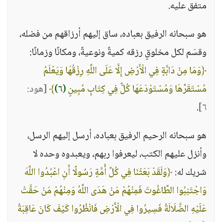
متفق عليه.
هو سبحانه الرفيق بعباده، ساق إليهم أرزاقهم من فضله،
وقسَم لكل مخلوقٍ رزقه كميةً ونوعيةً، ومكانًا وزمانًا:
﴿وَمَا مِنْ دَابَّةٍ فِي الْأَرْضِ إِلَّا عَلَى اللَّهِ رِزْقُهَا وَيَعْلَمُ
مُسْتَقَرَّهَا وَمُسْتَوْدَعَهَا كُلٌّ فِي كِتَابٍ مُبِينٍ
(٦)
﴾
[هود:
.
٦]
هو سبحانه الرحيم الرفيق بعباده، أرسل إليهم الرسل،
وأنزل عليهم الكتب، ليعرفوا ربهم، ويعبدوه وحده لا
شريك له:
﴿وَلَقَدْ بَعَثْنَا فِي كُلِّ أُمَّةٍ رَسُولًا أَنِ اعْبُدُوا اللَّهَ
وَاجْتَنِبُوا الطَّاغُوتَ فَمِنْهُمْ مَنْ هَدَى اللَّهُ وَمِنْهُمْ مَنْ حَقَّتْ
عَلَيْهِ الضَّلَالَةُ فَسِيرُوا فِي الْأَرْضِ فَانْظُرُوا كَيْفَ كَانَ عَاقِبَةُ