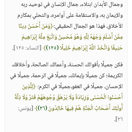
وجمال الأبدان ابتلاء، جمال الإنسان في توحيد ربه
والإيمان به، والاستقامة على أوامره، والتحلي بمكارم
الأخلاق، فهذا هو الجمال الحقيقي:
﴿وَمَنْ أَحْسَنُ دِينًا
مِمَّنْ أَسْلَمَ وَجْهَهُ لِلَّهِ وَهُوَ مُحْسِنٌ وَاتَّبَعَ مِلَّةَ إِبْرَاهِيمَ
حَنِيفًا وَاتَّخَذَ اللَّهُ إِبْرَاهِيمَ خَلِيلًا
(١٢٥)
﴾
[النساء: ١٢٥]
.
فكن جميلًا بأقوالك الحسنة، وأعمالك الصالحة، وأخلاقك
الكريمة؛ كن جميلًا بإيمانك، جميلًا في الرحمة، جميلًا في
الإحسان، جميلًا في العفو،جميلًا في الكرم:
﴿لِلَّذِينَ
أَحْسَنُوا الْحُسْنَى وَزِيَادَةٌ وَلَا يَرْهَقُ وُجُوهَهُمْ قَتَرٌ وَلَا ذِلَّةٌ
أُولَئِكَ أَصْحَابُ الْجَنَّةِ هُمْ فِيهَا خَالِدُونَ
(٢٦)
﴾
[يونس:
.
٢٦]