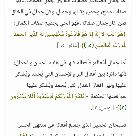
أما جمال الصفات: فصفات الله ﷿ أجمل الصفات، لأنها
صفات مدحٍ، وحمدٍ، وثناءٍ، وجمالٍ، وكل جمالٍ في الخلق
فمن آثار جمال صفاته، فهو الحي بجميع صفات الكمال:
﴿هُوَ الْحَيُّ لَا إِلَهَ إِلَّا هُوَ فَادْعُوهُ مُخْلِصِينَ لَهُ الدِّينَ الْحَمْدُ
لِلَّهِ رَبِّ الْعَالَمِينَ
(٦٥)
﴾
[غافر: ٦٥]
.
أما جمال أفعاله: فأفعاله كلها في غاية الحسن والجمال؛
لأنها دائرة بين أفعال البر والإحسان التي يُحمد ويُشكر
عليها،وبين أفعال العدل التي يُحمد ويُشكر عليها
لموافقتها الحكمة:
﴿ذَلِكُمُ اللَّهُ رَبُّكُمْ فَاعْبُدُوهُ أَفَلَا تَذَكَّرُونَ
(٣)
﴾
[يونس: ٣]
.
فسبحان الجميل الذي جميع أفعاله في منتهى الحسن