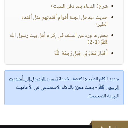
شرح( الدعاء بعد دفن الـميت)
حديث «يدخل الجنة أقوام أفئدتهم مثل أفئدة
الطير»
بعض ما ورد عن السلف في إكرام أهل بيت رسول الله
ﷺ (1-2)
أَخْبَارُ مُعَاذِ بْنِ جَبَلٍ رَحِمَهُ اللَّهُ
جديد الكلم الطيب:
اكتشف خدمة
تيسير الوصول إلى أحاديث
الرسول ﷺ
- بحث معزز بالذكاء الاصطناعي في الأحاديث
النبوية الصحيحة.