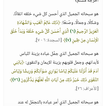
أخرجه مسلم)
هو سبحانه الجميل الذي أحسن كل شيء خلقه اتقانًا،
وشكلًا، وجمالًا، وصُنعًا:
﴿ذَلِكَ عَالِمُ الْغَيْبِ وَالشَّهَادَةِ
الْعَزِيزُ الرَّحِيمُ
(٦)
الَّذِي أَحْسَنَ كُلَّ شَيْءٍ خَلَقَهُ وَبَدَأَ خَلْقَ
الْإِنْسَانِ مِنْ طِينٍ
(٧)
﴾
[السجدة: ٦ - ٧]
.
هو سبحانه الجميل الذي جمَّل عباده بزينة اللباس
لأبدانهم، وجمل قلوبهم بزينة الإيمان والتقوى:
﴿يَابَنِي
آدَمَ قَدْ أَنْزَلْنَا عَلَيْكُمْ لِبَاسًا يُوَارِي سَوْآتِكُمْ وَرِيشًا وَلِبَاسُ
التَّقْوَى ذَلِكَ خَيْرٌ ذَلِكَ مِنْ آيَاتِ اللَّهِ لَعَلَّهُمْ يَذَّكَّرُونَ
(٢٦)
﴾
[الأعراف: ٢٦]
.
هو سبحانه الجميل الذي أمر عباده بالتجمّل له عند