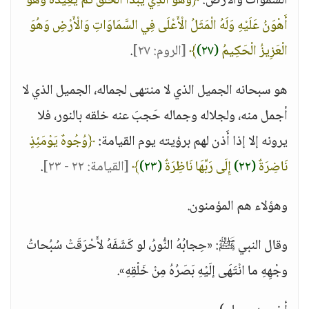
السموات والأرض:
﴿وَهُوَ الَّذِي يَبْدَأُ الْخَلْقَ ثُمَّ يُعِيدُهُ وَهُوَ
أَهْوَنُ عَلَيْهِ وَلَهُ الْمَثَلُ الْأَعْلَى فِي السَّمَاوَاتِ وَالْأَرْضِ وَهُوَ
الْعَزِيزُ الْحَكِيمُ
(٢٧)
﴾
[الروم: ٢٧]
.
هو سبحانه الجميل الذي لا منتهى لجماله، الجميل الذي لا
أجمل منه، ولجلاله وجماله حَجبَ عنه خلقه بالنور، فلا
يرونه إلا إذا أَذن لهم برؤيته يوم القيامة:
﴿وُجُوهٌ يَوْمَئِذٍ
نَاضِرَةٌ
(٢٢)
إِلَى رَبِّهَا نَاظِرَةٌ
(٢٣)
﴾
[القيامة: ٢٢ - ٢٣]
.
وهؤلاء هم المؤمنون.
وقال النبي ﷺ: «حِجابُهُ النُّورُ، لو كَشَفَهُ لأَحْرَقَتْ سُبُحاتُ
وجْهِهِ ما انْتَهَى إلَيْهِ بَصَرُهُ مِنْ خَلْقِهِ».