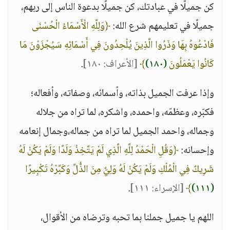
كن جميلًا في عبادتك، كن جميلًا بدعوة الناس إلى ربهم،
جميلًا في تعليمهم شرع الله:
﴿وَلِلَّهِ الْأَسْمَاءُ الْحُسْنَى
فَادْعُوهُ بِهَا وَذَرُوا الَّذِينَ يُلْحِدُونَ فِي أَسْمَائِهِ سَيُجْزَوْنَ مَا
كَانُوا يَعْمَلُونَ
(١٨٠)
﴾
[الأعراف: ١٨٠]
.
وإذا عرفت الجميل بذاته، وأسمائه، وصفاته، وأفعاله؛
فكبّره، وعظمّه، واحمده، واشكره، لما تراه من جلاله
وجماله، واحمد الجميل لما تراه من جماله،وجمال إنعامه
وإحسانه:
﴿وَقُلِ الْحَمْدُ لِلَّهِ الَّذِي لَمْ يَتَّخِذْ وَلَدًا وَلَمْ يَكُنْ لَهُ
شَرِيكٌ فِي الْمُلْكِ وَلَمْ يَكُنْ لَهُ وَلِيٌّ مِنَ الذُّلِّ وَكَبِّرْهُ تَكْبِيرًا
(١١١)
﴾
[الإسراء: ١١١]
.
اللهم يا جميل جملنا بما تحبه وترضاه من الأقوال،