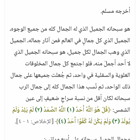
أخرجه مسلم.
هو سبحانه الجميل الذي له الجمال كله من جميع الوجوه،
الجميل الذي كل جمالٍ في العالم فمن آثار جماله، الجميل
الذي وهب الجمال لكل جميل، هو سبحانه الجميل الذي
لا أحد أجملَ منه، فلو اجتمع كل جمال المخلوقات
العلوية والسفلية في واحد، ثم جُعلت جميعها على جمال
ذلك الواحد، ثم نُسب هذا الجمال كله إلى جمال الرب
سبحانه لكان أقل من نسبة سراجٍ ضعيفٍ إلى عين
الشمس:
﴿قُلْ هُوَ اللَّهُ أَحَدٌ
(١)
اللَّهُ الصَّمَدُ
(٢)
لَمْ يَلِدْ وَلَمْ
يُولَدْ
(٣)
وَلَمْ يَكُنْ لَهُ كُفُوًا أَحَدٌ
(٤)
﴾
[الإخلاص: ١ - ٤]
.
وجمال الجميل سبحانه على أربع مراتب: