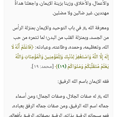
والأعمال، والأخلاق، وزينا بزينة الإيمان، واجعلنا هداةً
مهتدين، غير ضالين ولا مضلين.
ومعرفة الله ﷿ في باب التوحيد والإيمان بمنزلة الرأس
من الجسد، وبمنزلة القلب من البدن؛ لما تثمره من حب
الله، وتعظيمه، وحمده، وطاعته، وعبادته:
﴿فَاعْلَمْ أَنَّهُ لَا
إِلَهَ إِلَّا اللَّهُ وَاسْتَغْفِرْ لِذَنْبِكَ وَلِلْمُؤْمِنِينَ وَالْمُؤْمِنَاتِ وَاللَّهُ
يَعْلَمُ مُتَقَلَّبَكُمْ وَمَثْوَاكُمْ
(١٩)
﴾
[محمد: ١٩]
.
فقه الإيمان باسم الله الرفيق:
الله ﷿ له صفات الجلال، وصفات الجمال؛ ومن أسماء
جماله اسم الله الرفيق، ومن صفات جماله الرفق بعباده،
فهو سبحانه الرفيق بذاته، الرفيق بصفاته، الرفيق بأفعاله،