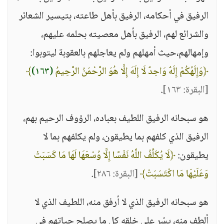
الرفيق في أحكامه، الرفيق بأهل طاعته، بتيسير الشعائر
والشرائع لهم، الرفيق بأهل معصيته بحلمه عليهم،
وإمهالهم،حيث أمهلهم ولم يعاجلهم بالعقوبة ليتوبوا:
﴿وَإِلَهُكُمْ إِلَهٌ وَاحِدٌ لَا إِلَهَ إِلَّا هُوَ الرَّحْمَنُ الرَّحِيمُ
(١٦٣)
﴾
[البقرة: ١٦٣]
.
هو سبحانه الرفيق اللطيف بعباده، الرؤوف الرحيم بهم،
الرفيق الذي كلفهم بما يطيقون، ولم يكلفهم بما لا
يطيقون:
﴿لَا يُكَلِّفُ اللَّهُ نَفْسًا إِلَّا وُسْعَهَا لَهَا مَا كَسَبَتْ
وَعَلَيْهَا مَا اكْتَسَبَتْ﴾
[البقرة: ٢٨٦]
.
هو سبحانه الرفيق الذي لا أرفق منه، اللطيف الذي لا
ألطف منه، يسّر على خلقه كل ما يصلح حياتهم في