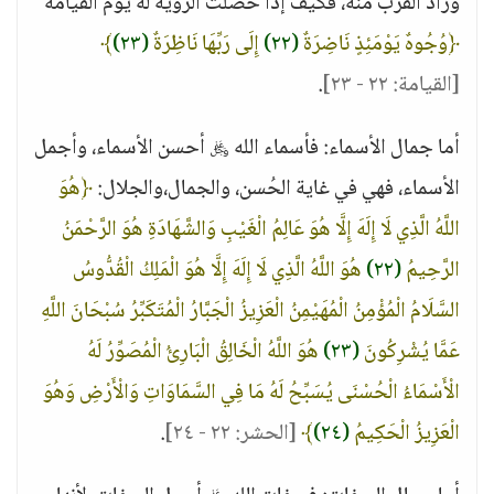
وزاد القرب منه، فكيف إذا حصلت الرؤية له يوم القيامة
﴿وُجُوهٌ يَوْمَئِذٍ نَاضِرَةٌ
(٢٢)
إِلَى رَبِّهَا نَاظِرَةٌ
(٢٣)
﴾
[القيامة: ٢٢ - ٢٣]
.
أما جمال الأسماء: فأسماء الله ﷿ أحسن الأسماء، وأجمل
الأسماء، فهي في غاية الحُسن، والجمال،والجلال:
﴿هُوَ
اللَّهُ الَّذِي لَا إِلَهَ إِلَّا هُوَ عَالِمُ الْغَيْبِ وَالشَّهَادَةِ هُوَ الرَّحْمَنُ
الرَّحِيمُ
(٢٢)
هُوَ اللَّهُ الَّذِي لَا إِلَهَ إِلَّا هُوَ الْمَلِكُ الْقُدُّوسُ
السَّلَامُ الْمُؤْمِنُ الْمُهَيْمِنُ الْعَزِيزُ الْجَبَّارُ الْمُتَكَبِّرُ سُبْحَانَ اللَّهِ
عَمَّا يُشْرِكُونَ
(٢٣)
هُوَ اللَّهُ الْخَالِقُ الْبَارِئُ الْمُصَوِّرُ لَهُ
الْأَسْمَاءُ الْحُسْنَى يُسَبِّحُ لَهُ مَا فِي السَّمَاوَاتِ وَالْأَرْضِ وَهُوَ
الْعَزِيزُ الْحَكِيمُ
(٢٤)
﴾
[الحشر: ٢٢ - ٢٤]
.