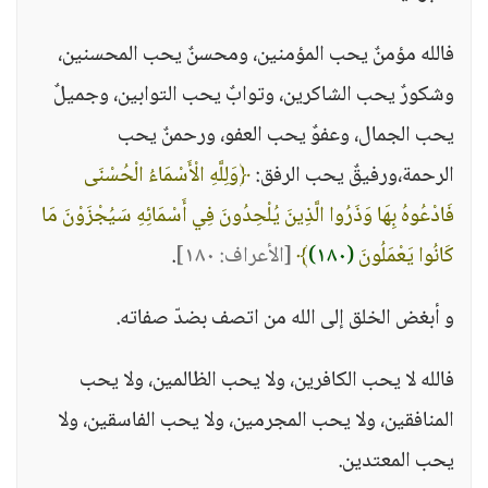
فالله مؤمنٌ يحب المؤمنين، ومحسنٌ يحب المحسنين،
وشكورٌ يحب الشاكرين، وتوابٌ يحب التوابين، وجميلٌ
يحب الجمال، وعفوٌ يحب العفو، ورحمنٌ يحب
الرحمة،ورفيقٌ يحب الرفق:
﴿وَلِلَّهِ الْأَسْمَاءُ الْحُسْنَى
فَادْعُوهُ بِهَا وَذَرُوا الَّذِينَ يُلْحِدُونَ فِي أَسْمَائِهِ سَيُجْزَوْنَ مَا
كَانُوا يَعْمَلُونَ
(١٨٠)
﴾
[الأعراف: ١٨٠]
.
و أبغض الخلق إلى الله من اتصف بضدّ صفاته.
فالله لا يحب الكافرين، ولا يحب الظالمين، ولا يحب
المنافقين، ولا يحب المجرمين، ولا يحب الفاسقين، ولا
يحب المعتدين.