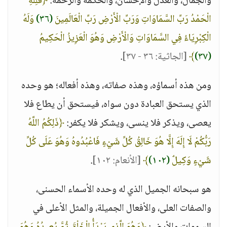
والجمال، والعدل والإحسان، والحكمة والرحمة:
﴿فَلِلَّهِ
الْحَمْدُ رَبِّ السَّمَاوَاتِ وَرَبِّ الْأَرْضِ رَبِّ الْعَالَمِينَ
(٣٦)
وَلَهُ
الْكِبْرِيَاءُ فِي السَّمَاوَاتِ وَالْأَرْضِ وَهُوَ الْعَزِيزُ الْحَكِيمُ
(٣٧)
﴾
[الجاثية: ٣٦ - ٣٧]
.
ومن هذه أسماؤه، وهذه صفاته، وهذه أفعاله؛ هو وحده
الذي يستحق العبادة دون سواه، فيستحق أن يطاع فلا
يعصى، ويذكر فلا ينسى، ويشكر فلا يكفر:
﴿ذَلِكُمُ اللَّهُ
رَبُّكُمْ لَا إِلَهَ إِلَّا هُوَ خَالِقُ كُلِّ شَيْءٍ فَاعْبُدُوهُ وَهُوَ عَلَى كُلِّ
شَيْءٍ وَكِيلٌ
(١٠٢)
﴾
[الأنعام: ١٠٢]
.
هو سبحانه الجميل الذي له وحده الأسماء الحسنى،
والصفات العلى، والأفعال الجميلة، والمثل الأعلى في