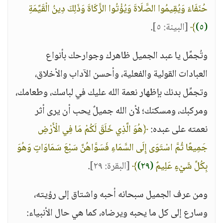
حُنَفَاءَ وَيُقِيمُوا الصَّلَاةَ وَيُؤْتُوا الزَّكَاةَ وَذَلِكَ دِينُ الْقَيِّمَةِ
(٥)
﴾
[البينة: ٥]
.
وتُجمِّل يا عبد الجميل ظاهرك وجوارحك بأنواع
العبادات القولية والفعلية، وأحسن الآداب والأخلاق،
وتجمِّل بدنك بإظهار نعمة الله عليك في لباسك، وطعامك،
ومركبك، ومسكنك؛ لأن الله جميلٌ يحب أن يرى أثر
نعمته على عبده:
﴿هُوَ الَّذِي خَلَقَ لَكُمْ مَا فِي الْأَرْضِ
جَمِيعًا ثُمَّ اسْتَوَى إِلَى السَّمَاءِ فَسَوَّاهُنَّ سَبْعَ سَمَاوَاتٍ وَهُوَ
بِكُلِّ شَيْءٍ عَلِيمٌ
(٢٩)
﴾
[البقرة: ٢٩]
.
ومن عرف الجميل سبحانه أحبه واشتاق إلى رؤيته،
وسارع إلى كل ما يحبه ويرضاه، كما هي حال الأنبياء: