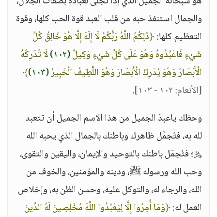
هو سبحانه الجميل الذي إذا تجلى لعباده بصفات الجلال،
والجمال استنفذ حبه من قلب العبد قوة الحب كلها، وقوة
التعظيم كلها:
﴿ذَلِكُمُ اللَّهُ رَبُّكُمْ لَا إِلَهَ إِلَّا هُوَ خَالِقُ كُلِّ
شَيْءٍ فَاعْبُدُوهُ وَهُوَ عَلَى كُلِّ شَيْءٍ وَكِيلٌ
(١٠٢)
لَا تُدْرِكُهُ
الْأَبْصَارُ وَهُوَ يُدْرِكُ الْأَبْصَارَ وَهُوَ اللَّطِيفُ الْخَبِيرُ
(١٠٣)
﴾
[الأنعام: ١٠٢ - ١٠٣]
.
وحظك ياعبدَ الجميل من هذا الاسم الجميل أن تتعبد
لله به، فتُجمِّل ظاهرك وباطنك بالجمال الذي يحبه الله
﷿؛ فتُجمّل باطنك بالتوحيد والإيمان، واليقين والتقوى،
وحب الله ورسوله ﷺ، ودينه والمؤمنين، والخوف من
الله، والرجاء له، والتوكل عليه، وحسن الظن به، وإخلاص
العمل له:
﴿وَمَا أُمِرُوا إِلَّا لِيَعْبُدُوا اللَّهَ مُخْلِصِينَ لَهُ الدِّينَ