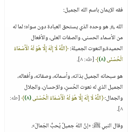
فقه الإيمان باسم الله الجميل:
الله ﷿ هو وحده الذي يستحق العبادة دون سواه؛ لما له
من الأسماء الحسنى، والصفات العلى، والأفعال
الحميدة،والنعوت الجميلة:
﴿اللَّهُ لَا إِلَهَ إِلَّا هُوَ لَهُ الْأَسْمَاءُ
الْحُسْنَى
(٨)
﴾
[طه: ٨]
.
هو سبحانه الجميل بذاته، وأسمائه، وصفاته، وأفعاله،
الجميل الذي له نعوت الحُسنِ، والإحسان، والجلال
والجمال:
﴿اللَّهُ لَا إِلَهَ إِلَّا هُوَ لَهُ الْأَسْمَاءُ الْحُسْنَى
(٨)
﴾
[طه:
.
٨]
وقال النبي ﷺ: «إنَّ اللهَ جميلٌ يُحبُّ الجَمالَ».