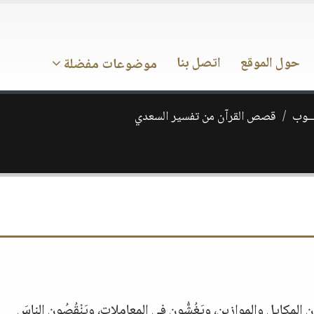
حول الموقع
اتصل بنا
موضوعات مفضلة
ـــوب
قصص القرآن من تفسير السعدي
لمكايل والموازين، ويَغُشُّون في المعاملات، ويَنْقُصُون الناسَ