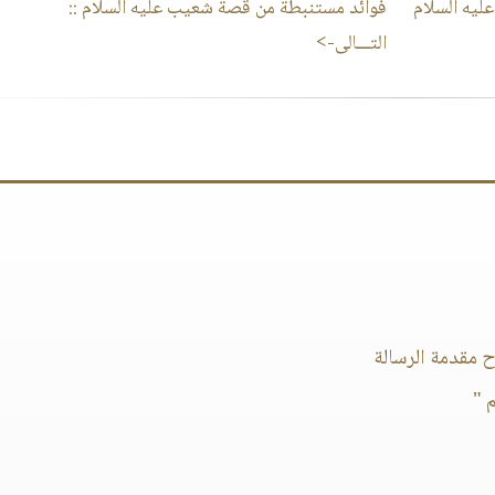
يه السلام
فوائد مستنبطة من قصة شعيب عليه السلام
::
التـــالى->
م "