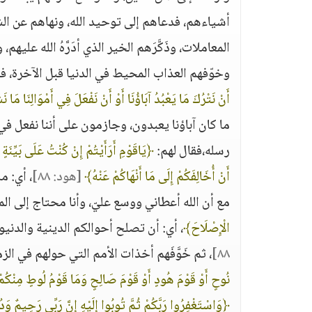
أشياءهم، فدعاهم إلى توحيد الله، ونهاهم عن ال
المعاملات، وذَكَّرَهم الخير الذي أدَرَّهُ الله علي
وخوّفهم العذاب المحيط في الدنيا قبل الآخرة، فأ
أَنْ نَتْرُكَ مَا يَعْبُدُ آبَاؤُنَا أَوْ أَنْ نَفْعَلَ فِي أَمْوَالِنَا مَا ن
ما كان آباؤنا يعبدون، وجازمون على أننا نفعل في
رسله،فقال لهم:
﴿يَاقَوْمِ أَرَأَيْتُمْ إِنْ كُنْتُ عَلَى بَيِّنَ
أَنْ أُخَالِفَكُمْ إِلَى مَا أَنْهَاكُمْ عَنْهُ﴾
[هود: ٨٨]
، أي: م
مع أن الله أعطاني ووسع عليّ، وأنا محتاج إلى الم
الْإِصْلَاحَ﴾
، أي: أن تصلح أحوالكم الدينية والدن
٨٨]
، ثم خَوَّفَهم أخذات الأمم التي حولهم في الز
نُوحٍ أَوْ قَوْمَ هُودٍ أَوْ قَوْمَ صَالِحٍ وَمَا قَوْمُ لُوطٍ مِنْكُم
﴿وَاسْتَغْفِرُوا رَبَّكُمْ ثُمَّ تُوبُوا إِلَيْهِ إِنَّ رَبِّي رَحِيمٌ وَ