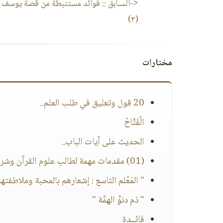
<-السـابق ::
فوائد مستنبطة من قصة يوسف عل
(٣)
مختارات
20 قول وتعليق في طلب العلم..
الْفَتَّاحُ
الحديث على آيات الباب..
(01) مقدمات مهمة لطالب علوم القرآن وشرح مقدمة الرسالة
" المَعْلم التاسع : إشعارهم بالمحبة وملاطفته
" ذم دنوِّ الهمَّة "
فائــدة