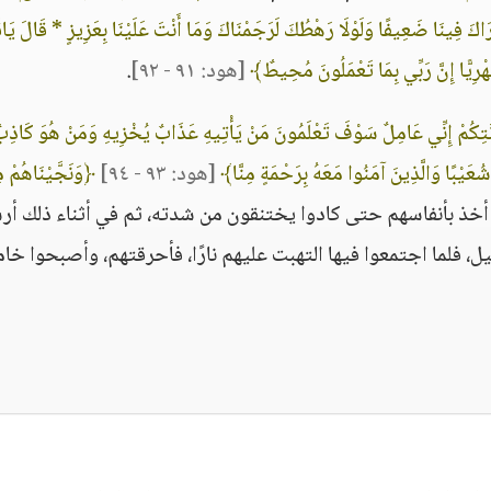
نَرَاكَ فِينَا ضَعِيفًا وَلَوْلَا رَهْطُكَ لَرَجَمْنَاكَ وَمَا أَنْتَ عَلَيْنَا بِعَزِيزٍ * قَالَ يَاق
هْرِيًّا إِنَّ رَبِّي بِمَا تَعْمَلُونَ مُحِيطٌ﴾
[هود: ٩١ - ٩٢]
.
تِكُمْ إِنِّي عَامِلٌ سَوْفَ تَعْلَمُونَ مَنْ يَأْتِيهِ عَذَابٌ يُخْزِيهِ وَمَنْ هُوَ كَاذِب
 شُعَيْبًا وَالَّذِينَ آمَنُوا مَعَهُ بِرَحْمَةٍ مِنَّا﴾
[هود: ٩٣ - ٩٤]
﴿وَنَجَّيْنَاهُمْ م
ًّا أخذ بأنفاسهم حتى كادوا يختنقون من شدته، ثم في أثناء ذلك أ
 الظليل، فلما اجتمعوا فيها التهبت عليهم نارًا، فأحرقتهم، وأصبحوا خا