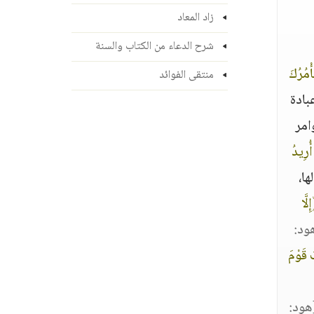
زاد المعاد
شرح الدعاء من الكتاب والسنة
ْمُرُكَ
منتقى الفوائد
بادة
امر
ُرِيدُ
ها،
لَّا
ود:
 قَوْمَ
هود: