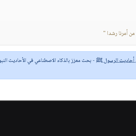
من أمرنا رشدا "
ى أحاديث الرسول ﷺ
- بحث معزز بالذكاء الاصطناعي في الأحاديث النبو