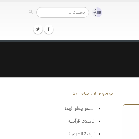
موضوعــات مختــارة
السمو وعلو الهمة
تأمـلات قرآنيـة
الرقية الشرعية