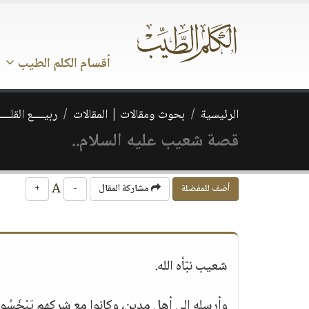
أقسام الكلم الطيب
الرئيسية
بحوث ومقالات | المقالات
ربيــــع القلـــ
قصة شعيب عليه السلام..
A
أضف للمفضلة
مشاركة المقال
-
+
شعيب نبّأه الله.
وأرسله إلى أهل مدين، وكانوا مع شركهم يَبْخَسُون ا