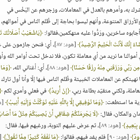
شرك به، وأمرهم بالعدل في المعاملات، وزجرهم عن البَخْس في
هم، والأرزاق المتنوعة، وأنهم ليسوا بحاجة إلى ظُلم الناس في أموالهم،
جابوه ساخرين، ورَدُّوا عليه متهكمين،فقالوا:
﴿يَاشُعَيْبُ أَصَلَاتُكَ تَأ
َشَاءُ إِنَّكَ لَأَنْتَ الْحَلِيمُ الرَّشِيدُ﴾
[هود: ٨٧]
، أي: فنحن جازمون على ع
 أموالنا ما نريد من أي معاملة تكون، فلا ندخل تحت أوامر الله وأو
ةٍ مِن رَبِّي وَرَزَقَنِي مِنْهُ رِزْقًا حَسَنًا﴾
[هود: ٨٨]
، أي: أغناني الله،
﴿وَمَا أ
ا نهيتكم عن المعاملات الخبيثة وظُلم الناس فيها إلّا وأنا أول تارك ل
عاملة، ولكني متقيّد بطاعة ربي،
﴿إِنْ أُرِيدُ﴾
في فعلي وأمري لكم
﴿إِ
يوية ما استطعت:
﴿وَمَا تَوْفِيقِي إِلَّا بِاللَّهِ عَلَيْهِ تَوَكَّلْتُ وَإِلَيْهِ أُنِيبُ﴾
[ه
مان والمكان، فقال:
﴿لَا يَجْرِمَنَّكُمْ شِقَاقِي أَنْ يُصِيبَكُمْ مِثْلُ مَا أَصَابَ
ْ بِبَعِيدٍ﴾
[هود: ٨٩]
، ثم عرض عليهم التوبة، ورغبهم فيها، فقال:
دُودٌ﴾
[هود: ٩٠]
فلم يفد فيهم، فقالوا:
﴿مَا نَفْقَهُ كَثِيرًا مِمَّا تَقُولُ﴾
[