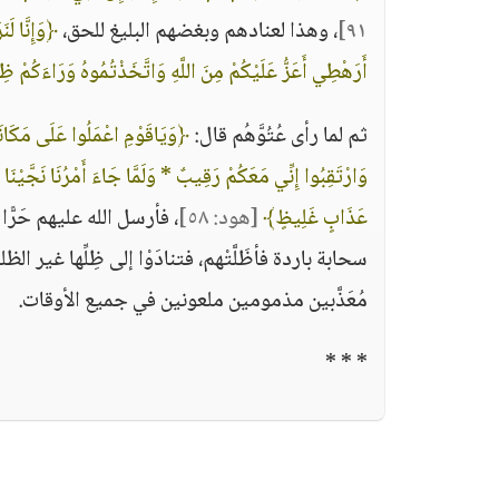
٩١]
، وهذا لعنادهم وبغضهم البليغ للحق،
﴿وَإِنَّا لَ
أَرَهْطِي أَعَزُّ عَلَيْكُمْ مِنَ اللَّهِ وَاتَّخَذْتُمُوهُ وَرَاءَكُمْ ظِ
ثم لما رأى عُتُوَّهُم قال:
﴿وَيَاقَوْمِ اعْمَلُوا عَلَى مَكَانَ
وَارْتَقِبُوا إِنِّي مَعَكُمْ رَقِيبٌ * وَلَمَّا جَاءَ أَمْرُنَا نَجَّيْنَا
عَذَابٍ غَلِيظٍ﴾
[هود: ٥٨]
، فأرسل الله عليهم حَر
سحابة باردة فأظَلَّتْهم، فتنادَوْا إلى ظِلِّها غير
مُعَذَّبين مذمومين ملعونين في جميع الأوقات.
* * *