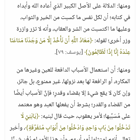
ومنها: الدلالة على الأصل الكبير الذي أعاده الله وأبداه
في كتابه؛ أن لكل نفس ما كسبت من الخير والثواب،
وعليها ما اكتسبت من الشر والعقاب، وأنه لا تزر وازرة
وزر أخرى؛ لقوله:
﴿مَعَاذَ اللَّهِ أَنْ نَأْخُذَ إِلَّا مَنْ وَجَدْنَا مَتَاعَنَا
عِنْدَهُ إِنَّا إِذًا لَظَالِمُونَ﴾
[يوسف: ٧٩]
.
ومنها: أن استعمال الأسباب الدافعة للعين وغيرها من
المكاره، أو الرافعة لها بعد نزولها، غير ممنوع، بل جائز،
وإن كان لا يقع شيءٌ إلا بقضاء وقدرٍ؛ فإنَّ الأسباب أيضًا
من القضاء والقدر؛ بشرط أن يفعلها العبد وهو معتمد
على مُسَبِّبها؛ لأمر يعقوب، حيث قال لبنيه:
﴿يَابَنِيَّ لَا
تَدْخُلُوا مِنْ بَابٍ وَاحِدٍ وَادْخُلُوا مِنْ أَبْوَابٍ مُتَفَرِّقَةٍ﴾
، وأخبر
تعالى أنهم امتثلوا أمر أبيهم، وأن هذا الأمر لم يُغْنِ شيئًا