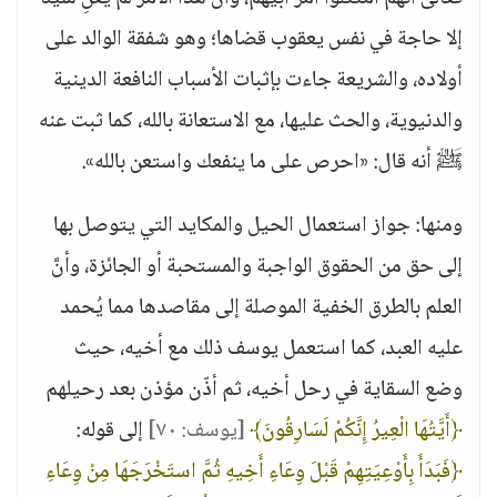
إلا حاجة في نفس يعقوب قضاها؛ وهو شفقة الوالد على
أولاده، والشريعة جاءت بإثبات الأسباب النافعة الدينية
والدنيوية، والحث عليها، مع الاستعانة بالله، كما ثبت عنه
ﷺ أنه قال: «احرص على ما ينفعك واستعن بالله».
ومنها: جواز استعمال الحيل والمكايد التي يتوصل بها
إلى حق من الحقوق الواجبة والمستحبة أو الجائزة، وأنَّ
العلم بالطرق الخفية الموصلة إلى مقاصدها مما يُحمد
عليه العبد، كما استعمل يوسف ذلك مع أخيه، حيث
وضع السقاية في رحل أخيه، ثم أذّن مؤذن بعد رحيلهم
﴿أَيَّتُهَا الْعِيرُ إِنَّكُمْ لَسَارِقُونَ﴾
[يوسف: ٧٠]
إلى قوله:
﴿فَبَدَأَ بِأَوْعِيَتِهِمْ قَبْلَ وِعَاءِ أَخِيهِ ثُمَّ استَخْرَجَهَا مِنْ وِعَاءِ