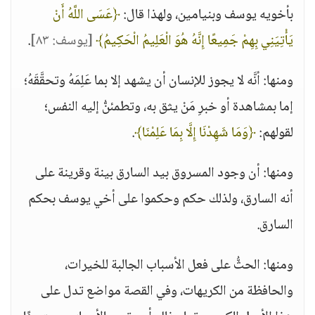
بأخويه يوسف وبنيامين، ولهذا قال:
﴿عَسَى اللَّهُ أَنْ
يَأْتِيَنِي بِهِمْ جَمِيعًا إِنَّهُ هُوَ الْعَلِيمُ الْحَكِيمُ﴾
[يوسف: ٨٣]
.
ومنها: أنَّه لا يجوز للإنسان أن يشهد إلا بما عَلِمَهُ وتحقَّقَهُ؛
إما بمشاهدة أو خبرِ مَنْ يثق به، وتطمئنُّ إليه النفس؛
لقولهم:
﴿وَمَا شَهِدْنَا إِلَّا بِمَا عَلِمْنَا﴾
.
ومنها: أن وجود المسروق بيد السارق بينة وقرينة على
أنه السارق، ولذلك حكم وحكموا على أخي يوسف بحكم
السارق.
ومنها: الحثُّ على فعل الأسباب الجالبة للخيرات،
والحافظة من الكريهات، وفي القصة مواضع تدل على