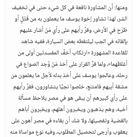
ومنها: أن المشاورة نافعة في كل شيء حتى في تخفيف
الشر، لهذا تشاور إخوة يوسف ما يعملون به من قَتْلٍ أو
طَرْح في الأرض، وقرَّ رأيهم على رأي مَنْ أشار عليهم
بإلقائه في الجب ليلتقطه بعض السيارة، ففيه شاهد
للقاعدة المشهورة «ارتكاب أخفِّ المفسدتين أولى من
أغلظهما»، ولما قرَّ القرار على أخذ مَنْ وُجد الصواع في
رحله، وعالجوا يوسف على أخذ بدله لأجل ما يعلمون من
مشقة أبيهم فامتنع، خلصوا نجيًّا يتشاورون، فقرَّ رأيهم
على رأي كبيرهم أن يبقى هو في مصر يلاحظ مسألة
أخيه، وهم يذهبون ويخبرون أهلهم، ويخبرون أباهم
بالقضية وتفصيلها، ولا شك أن بقاءه في مصر أهون على
يعقوب وأرجى لتحصيل المطلوب، وفيه نوع مواساة منه