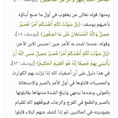
كَيْدَهُنَّ أَصْبُ إِلَيْهِنَّ وَأَكُنْ مِنَ الْجَاهِلِينَ﴾
[يوسف: ٣٣]
.
ومنها: قوله تعالى عن يعقوب في أول ما صنع أبناؤه
بأخيهم يوسف:
﴿بَلْ سَوَّلَتْ لَكُمْ أَنفُسُكُمْ أَمْرًا فَصَبْرٌ
جَمِيلٌ وَاللَّهُ الْمُسْتَعَانُ عَلَى مَا تَصِفُونَ﴾
[يوسف: ١٨]
،
وقوله: عندما اشتد به الأمر حين احتبس الابن الآخر:
﴿بَلْ سَوَّلَتْ لَكُمْ أَنفُسُكُمْ أَمْرًا فَصَبْرٌ جَمِيلٌ عَسَى اللَّهُ أَنْ
يَأْتِيَنِي بِهِمْ جَمِيعًا إِنَّهُ هُوَ الْعَلِيمُ الْحَكِيمُ﴾
[يوسف: ٨٣]
،
في هذا دليل على أن أصفياء الله إذا نزلت بهم الكوارث
والمصيبات قابلوها في أول الأمر بالصبر والاستعانة
بالمولى، وعندما ينتهي وتبلغ الشدة منتهاها يقابلونها
بالصبر والطمع في الفرج والرجاء، فيوفّقهم الله للقيام
بعبوديته في الحالتين، ثم إذا كشف عنهم البلاء قابلوا