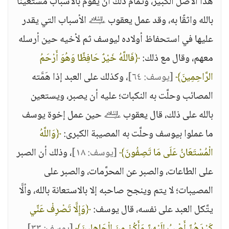
هذا الأصل الكبير، وتمام ذلك أن يقوم بالأسباب مستعينًا
بالله واثقًا به، وقد عمل يعقوب ﵇ الأسباب التي يقدر
عليها في استحفاظ أولاده ليوسف ثم لأخيه حين أرسله
معهم، وقال مع ذلك:
﴿فَاللَّهُ خَيْرٌ حَافِظًا وَهُوَ أَرْحَمُ
الرَّاحِمِينَ﴾
[يوسف: ٦٤]
، وكذلك على العبد إذا هَمَّته
المصائب وحلَّت به النكبات؛ عليه أن يصبر، ويستعين
بالله على ذلك، قال يعقوب ﵇ حين عمل إخوة يوسف
ما عملوا بيوسف وحلَّت به المصيبة الكبرى:
﴿وَاللَّهُ
الْمُسْتَعَانُ عَلَى مَا تَصِفُونَ﴾
[يوسف: ١٨]
، وذلك أن الصبر
على الطاعات، والصبر عن المحرَّمات، والصبر على
المصيبات؛ لا يتم وينجح صاحبه إلا بالاستعانة بالله، وألَّا
يتَّكل العبد على نفسه، قال يوسف:
﴿وَإِلَّا تَصْرِفْ عَنِّي