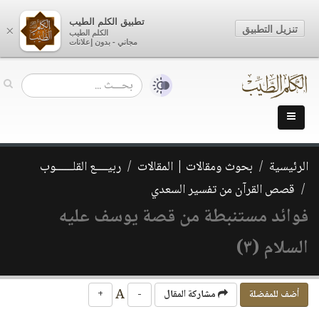
تطبيق الكلم الطيب
تنزيل التطبيق
×
الكلم الطيب
مجاني - بدون إعلانات
الرئيسية
بحوث ومقالات | المقالات
ربيــــع القلــــــوب
قصص القرآن من تفسير السعدي
فوائد مستنبطة من قصة يوسف عليه
السلام (٣)
A
أضف للمفضلة
مشاركة المقال
-
+