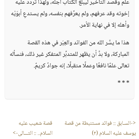
علم وقصد التأخير ليبلغ الكتاب أجله، ولهذا تردَّد عليه
إخوته وقد عرفهم، ولم يعرِّفهم بنفسه، ولم يستدعِ أبوَيْه
وأهله إلا في نهاية الأمر.
هذا ما يسَّر الله من الفوائد والعِبَر في هذه القصة
المباركة، ولا بدَّ أن يظهر للمتدبِّر المتفكر غير ذلك، فنسأله
تعالى علمًا نافعًا وعملًا متقبلًا، إنه جوادٌ كريمٌ.
* * *
<-السـابق ::
فوائد مستنبطة من قصة
قصة شعيب عليه
يوسف عليه السلام (٢)
السلام..
:: التـــالى->