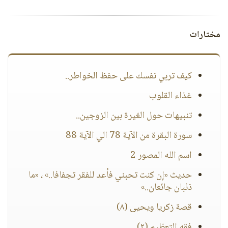
مختارات
كيف تربي نفسك على حفظ الخواطر..
غذاء القلوب
تنبيهات حول الغيرة بين الزوجين..
سورة البقرة من الآية 78 الي الآية 88
اسم الله المصور 2
حديث «إن كنت تحبني فأعد للفقر تجفافا..» ، «ما
ذئبان جائعان..»
قصة زكريا ويحيى (٨)
فقه التعظيم (٢)