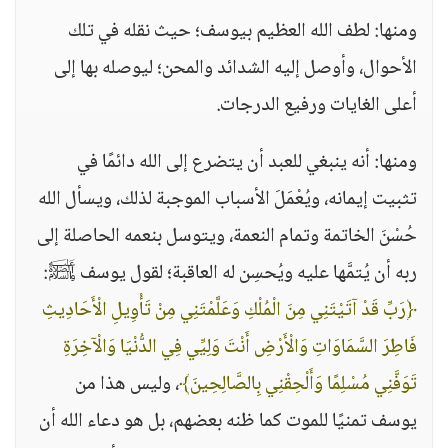
ومنها: لطف الله العظيم بيوسف؛ حيث نقله في تلك
الأحوال، وأوصل إليه الشدائد والمحن؛ ليوصله بها إلى
أعلى الغايات ورفيع الدرجات.
ومنها: أنه ينبغي للعبد أن يتضرع إلى الله دائمًا في
تثبيت إيمانه، ويُعْمَلَ الأسباب الموجبة لذلك، ويسأل الله
حُسْنَ الخاتمة وتمام النعمة، ويتوسل بنعمه الحاصلة إلى
ربه أن يُتمَّها عليه ويُحسِن له العاقبة؛ لقول يوسف ﵊:
﴿رَبِّ قَدْ آتَيْتَنِي مِنَ الْمُلْكِ وَعَلَّمْتَنِي مِنْ تَأْوِيلِ الْأَحَادِيثِ
فَاطِرَ السَّمَاوَاتِ وَالْأَرْضِ أَنْتَ وَلِيِّي فِي الدُّنْيَا وَالْآخِرَةِ
تَوَفَّنِي مُسْلِمًا وَأَلْحِقْنِي بِالصَّالِحِينَ﴾
، وليس هذا من
يوسف تمنيًا للموت كما ظنه بعضهم، بل هو دعاء الله أن