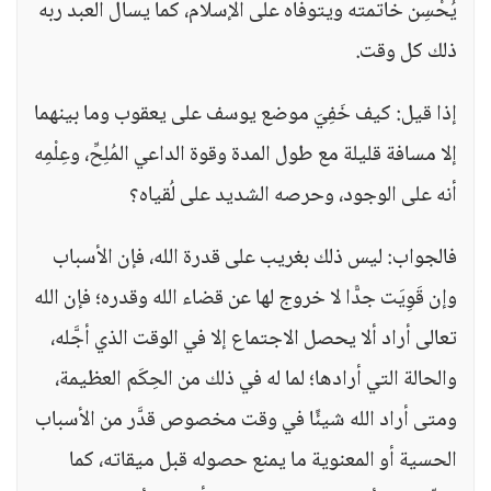
يُحْسِن خاتمته ويتوفاه على الإسلام، كما يسأل العبد ربه
ذلك كل وقت.
إذا قيل: كيف خَفِيَ موضع يوسف على يعقوب وما بينهما
إلا مسافة قليلة مع طول المدة وقوة الداعي المُلِحِّ، وعِلْمِه
أنه على الوجود، وحرصه الشديد على لُقياه؟
فالجواب: ليس ذلك بغريب على قدرة الله، فإن الأسباب
وإن قَوِيَت جدًّا لا خروج لها عن قضاء الله وقدره؛ فإن الله
تعالى أراد ألا يحصل الاجتماع إلا في الوقت الذي أجَّله،
والحالة التي أرادها؛ لما له في ذلك من الحِكَم العظيمة،
ومتى أراد الله شيئًا في وقت مخصوص قدَّر من الأسباب
الحسية أو المعنوية ما يمنع حصوله قبل ميقاته، كما