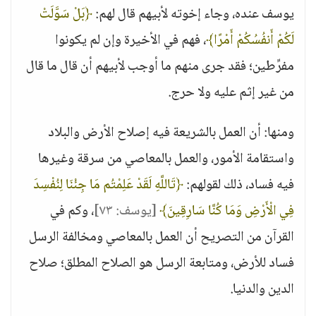
يوسف عنده، وجاء إخوته لأبيهم قال لهم:
﴿بَلْ سَوَّلَتْ
لَكُمْ أَنفُسُكُمْ أَمْرًا﴾
، فهم في الأخيرة وإن لم يكونوا
مفرِّطين؛ فقد جرى منهم ما أوجب لأبيهم أن قال ما قال
من غير إثم عليه ولا حرج.
ومنها: أن العمل بالشريعة فيه إصلاح الأرض والبلاد
واستقامة الأمور، والعمل بالمعاصي من سرقة وغيرها
فيه فساد، ذلك لقولهم:
﴿تَاللَّهِ لَقَدْ عَلِمْتُم مَا جِئْنَا لِنُفْسِدَ
فِي الْأَرْضِ وَمَا كُنَّا سَارِقِينَ﴾
[يوسف: ٧٣]
، وكم في
القرآن من التصريح أن العمل بالمعاصي ومخالفة الرسل
فساد للأرض، ومتابعة الرسل هو الصلاح المطلق؛ صلاح
الدين والدنيا.