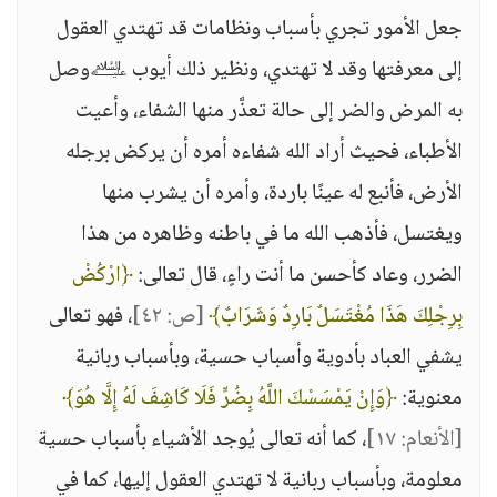
جعل الأمور تجري بأسباب ونظامات قد تهتدي العقول
إلى معرفتها وقد لا تهتدي، ونظير ذلك أيوب ﵇وصل
به المرض والضر إلى حالة تعذَّر منها الشفاء، وأعيت
الأطباء، فحيث أراد الله شفاءه أمره أن يركض برجله
الأرض، فأنبع له عينًا باردة، وأمره أن يشرب منها
ويغتسل، فأذهب الله ما في باطنه وظاهره من هذا
الضرر، وعاد كأحسن ما أنت راءٍ، قال تعالى:
﴿ارْكُضْ
بِرِجْلِكَ هَذَا مُغْتَسَلٌ بَارِدٌ وَشَرَابٌ﴾
[ص: ٤٢]
، فهو تعالى
يشفي العباد بأدوية وأسباب حسية، وبأسباب ربانية
معنوية:
﴿وَإِنْ يَمْسَسْكَ اللَّهُ بِضُرٍّ فَلَا كَاشِفَ لَهُ إِلَّا هُوَ﴾
[الأنعام: ١٧]
، كما أنه تعالى يُوجد الأشياء بأسباب حسية
معلومة، وبأسباب ربانية لا تهتدي العقول إليها، كما في