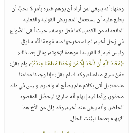
ومنها: أنه ينبغي لمن أراد أن يوهم غيره بأمرٍ لا يحبُّ أن
يطلع عليه أن يستعمل المعاريض القولية والفعلية
المانعة له من الكذب، كما فعل يوسف، حيث ألقى الصُّواع
في رَحل أخيه، ثم استخرجها منه مُوهمًا أنَّه سارقٌ،
وليس فيه إلا القرينة الموهمة لإخوته، وقال بعد ذلك:
﴿مَعَاذَ اللَّهِ أَنْ نَأْخُذَ إِلَّا مَنْ وَجَدْنَا مَتَاعَنَا عِندَهُ﴾
، ولم يقل:
«مَنْ سرق متاعنا»، وكذلك لم يقل: «إنا وجدنا متاعنا
عنده»؛ بل أتى بكلام عام يصلُح له ولغيره، وليس في ذلك
محذور، وإنَّما فيه إيهام أنَّه سارق؛ ليحصُل المقصود
الحاضر، وأنه يبقى عند أخيه، وقد زال عن الأخ هذا
الإيهام بعدما تبيَّنت الحال.