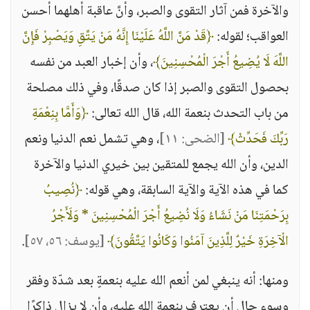
والآخرة فمن آثار التقوى والصبر، وأنَّ عاقبة أهلهما أحسن
العواقب؛ لقوله:
﴿قَدْ مَنَّ اللَّهُ عَلَيْنَا إِنَّهُ مَنْ يَتَّقِ وَيَصْبِرْ فَإِنَّ
اللَّهَ لَا يُضِيعُ أَجْرَ الْمُحْسِنِينَ﴾
، وأن إخبار العبد من نفسه
بحصول التقوى والصبر إذا كان صدقًا، وفي ذلك مصلحة
من باب التحدث بنعمة الله، قال الله تعالى:
﴿وَأَمَّا بِنِعْمَةِ
رَبِّكَ فَحَدِّثْ﴾
[الضحى: ١١]
، وهي تشمل نعم الدنيا ونعم
الدين، وأن الله يجمع للمتقين بين خيري الدنيا والآخرة
كما في هذه الآية والآية السابقة، وهي قوله:
﴿نُصِيبُ
بِرَحْمَتِنَا مَنْ نَشَاءُ وَلَا نُضِيعُ أَجْرَ الْمُحْسِنِينَ * وَلَأَجْرُ
الْآخِرَةِ خَيْرٌ لِلَّذِينَ آمَنُوا وَكَانُوا يَتَّقُونَ﴾
[يوسف: ٥٦، ٥٧]
.
ومنها: أنه ينبغي لمن أنعم الله عليه بنعمةٍ بعد شدّة وفقر
وسوء حال أن يعترف بنعمة الله عليه، وأن لا يزال ذاكرًا