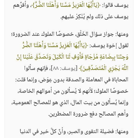
يوسف قالوا:
﴿يَاأَيُّهَا الْعَزِيزُ مَسَّنَا وَأَهْلَنَا الضُّرُّ﴾
، وأقرَّهم
يوسف على ذلك ولم يُنْكِرْ عليهم.
ومنها: جواز سؤال الخَلْق، خصوصًا الملوك عند الضرورة؛
لقول إخوة يوسف:
﴿يَاأَيُّهَا الْعَزِيزُ مَسَّنَا وَأَهْلَنَا الضُّرُّ
وَجِئْنَا بِبِضَاعَةٍ مُزْجَاةٍ فَأَوْفِ لَنَا الْكَيْلَ وَتَصَدَّقْ عَلَيْنَا إِنَّ
اللَّهَ يَجْزِي الْمُتَصَدِّقِينَ﴾
[يوسف: ٨٨]
، فإنهم سألوا
المحاباة في المعاملة والصدقة بدون عِوَض، وإنما قلت:
خصوصًا الملوك؛ لأنهم لا يُسألون من أموالهم الخاصة،
وإنما يُسألون من بيت المال، الذي هو للمصالح العمومية،
وأهم المصالح دفع ضرورة المضطرين.
ومنها: فضيلة التقوى والصبر، وأنَّ كلَّ خير في الدنيا