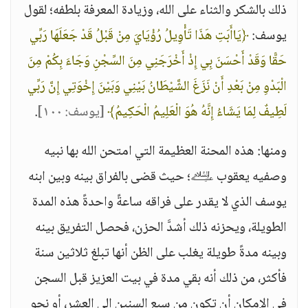
ذلك بالشكر والثناء على الله، وزيادة المعرفة بلطفه؛ لقول
يوسف:
﴿يَاأَبَتِ هَذَا تَأْوِيلُ رُؤْيَايَ مِنْ قَبْلُ قَدْ جَعَلَهَا رَبِّي
حَقًّا وَقَدْ أَحْسَنَ بِي إِذْ أَخْرَجَنِي مِنَ السِّجْنِ وَجَاءَ بِكُمْ مِنَ
الْبَدْوِ مِنْ بَعْدِ أَنْ نَزَغَ الشَّيْطَانُ بَيْنِي وَبَيْنَ إِخْوَتِي إِنَّ رَبِّي
لَطِيفٌ لِمَا يَشَاءُ إِنَّهُ هُوَ الْعَلِيمُ الْحَكِيمُ﴾
[يوسف: ١٠٠]
.
ومنها: هذه المحنة العظيمة التي امتحن الله بها نبيه
وصفيه يعقوب ﵇؛ حيث قضى بالفراق بينه وبين ابنه
يوسف الذي لا يقدر على فراقه ساعةً واحدةً هذه المدة
الطويلة، ويحزنه ذلك أشدَّ الحزن، فحصل التفريق بينه
وبينه مدةً طويلة يغلب على الظن أنها تبلغ ثلاثين سنة
فأكثر، من ذلك أنه بقي مدة في بيت العزيز قبل السجن
في الإمكان أن تكون من سبع السنين إلى العشر، أو نحو