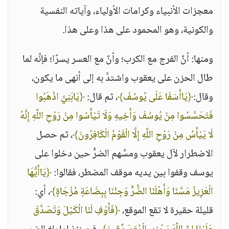
معجزات الأنبياء وكرامات الأولياء، وآياته النفسية
والكونية، وهو المحمود على هذا وعلى هذا.
ومنها: أنَّ الفرج مع الكرب؛ وأنَّ مع العسر يسرًا؛ فإنَّه لما
طال الحزن على يعقوب واشتدَّ به إلى أنهى ما يكون،
وقال:
﴿يَاأَسَفَا عَلَى يُوسُفَ﴾
، ثم قال:
﴿يَابَنِيَّ اذْهَبُوا
فَتَحَسَّسُوا مِنْ يُوسُفَ وَأَخِيهِ وَلَا تَيْأَسُوا مِنْ رَوْحِ اللَّهِ إِنَّهُ
لَا يَيْأَسُ مِنْ رَوْحِ اللَّهِ إِلَّا الْقَوْمُ الْكَافِرُونَ﴾
، ثم حصل
الاضطرار لآل يعقوب ومسَّهم الضرُّ حين دخلوا على
يوسف وقفوا بين يديه موقف المضطر، فقالوا:
﴿يَاأَيُّهَا
الْعَزِيزُ مَسَّنَا وَأَهْلَنَا الضُّرُّ وَجِئْنَا بِبِضَاعَةٍ مُزْجَاةٍ﴾
، أي:
قليلة حقيرة لا تقع الموقع،
﴿فَأَوْفِ لَنَا الْكَيْلَ وَتَصَدَّقْ