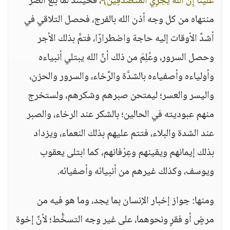
عَلَيْنَا إِنَّ اللَّهَ يَجْزِي الْمُتَصَدِّقِينَ﴾
، فحينئذ لما بلغ الضر
منتهاه من كل وجه أذن الله بالفرج، فحصل التلاقي في
أشدِّ الأوقات إليه حاجة واضطرارًا، فتمَّ بذلك الأجر
وحصل السرور، وعُلِمَ من ذلك أنَّ الله يبتلي أنبياءه
وأولياءه وأصفياءه بالشدَّة والرَّخاء، والسرور والحزن،
واليسر والعسر؛ ليمتحن صبرهم وشكرهم، ولستخرج
منهم عبوديته في الحالين؛ بالشكر عند الرخاء، والصبر
عند الشدة والبلاء، فتتم عليهم بذلك النعماء، ويزداد
بذلك إيمانهم ويقينهم وعِرْفانهم، كما ابتلى يعقوب
ويوسف، وكذلك غيرهم من أنبيائه وأصفيائه.
ومنها: جواز إخبار الإنسان بما يجد، وما هو فيه من
مرضٍ أو فقرٍ ونحوهما، على غير وجه التسخُّط؛ لأنَّ إخوة