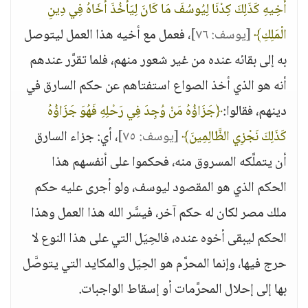
أَخِيهِ كَذَلِكَ كِدْنَا لِيُوسُفَ مَا كَانَ لِيَأْخُذَ أَخَاهُ فِي دِينِ
الْمَلِكِ﴾
[يوسف: ٧٦]
، فعمل مع أخيه هذا العمل ليتوصل
به إلى بقائه عنده من غير شعور منهم، فلما تقرَّر عندهم
أنه هو الذي أخذ الصواع استفتاهم عن حكم السارق في
دينهم، فقالوا:
﴿جَزَاؤُهُ مَنْ وُجِدَ فِي رَحْلِهِ فَهُوَ جَزَاؤُهُ
كَذَلِكَ نَجْزِي الظَّالِمِينَ﴾
[يوسف: ٧٥]
، أي: جزاء السارق
أن يتملَّكه المسروق منه، فحكموا على أنفسهم هذا
الحكم الذي هو المقصود ليوسف، ولو أجرى عليه حكم
ملك مصر لكان له حكم آخر، فيسَّر الله هذا العمل وهذا
الحكم ليبقى أخوه عنده، فالحِيَل التي على هذا النوع لا
حرج فيها، وإنما المحرَّم هو الحِيَل والمكايد التي يتوصَّل
بها إلى إحلال المحرَّمات أو إسقاط الواجبات.