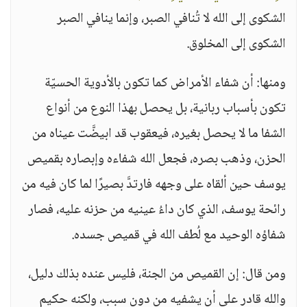
الشكوى إلى الله لا تُنافي الصبر، وإنما ينافي الصبر
الشكوى إلى المخلوق.
ومنها: أن شفاء الأمراض كما تكون بالأدوية الحسيّة
تكون بأسباب ربانية، بل يحصل بهذا النوع من أنواع
الشفا ما لا يحصل بغيره، فيعقوب قد ابيضَّت عيناه من
الحزن، وذهب بصره، فجعل الله شفاءه وإبصاره بقميص
يوسف حين ألقاه على وجهه فارتدَّ بصيرًا لما كان فيه من
رائحة يوسف، الذي كان داءُ عينيه من حزنه عليه، فصار
شفاؤه الوحيد مع لُطف الله في قميص جسده.
ومن قال: إن القميص من الجنة، فليس عنده بذلك دليل،
والله قادر على أن يشفيه من دون سبب، ولكنه حكيم