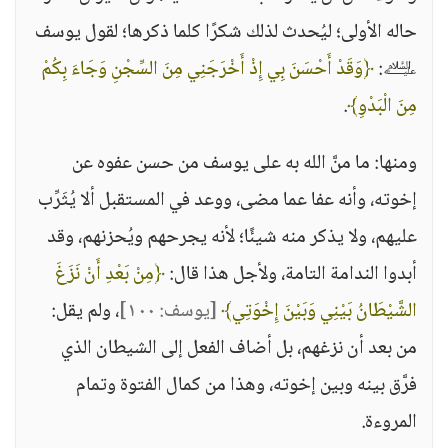
حاله الأولى؛ ليُحدث لذلك شكرًا كلما ذكرها؛ لقول يوسف
﵇:
﴿وَقَدْ أَحْسَنَ بِي إِذْ أَخْرَجَنِي مِنَ السِّجْنِ وَجَاءَ بِكُمْ
مِنَ الْبَدْوِ﴾
.
ومنها: ما منَّ الله به على يوسف من حسن عفوه عن
إخوته، وأنه عفا عما مضى، ووعد في المستقبل ألا يُثَرِّب
عليهم، ولا يذكر منه شيئًا؛ لأنه يجرحهم ويُحزنهم، وقد
أبدوا الندامة التامة، ولأجل هذا قال:
﴿مِنْ بَعْدِ أَنْ نَزَغَ
الشَّيْطَانُ بَيْنِي وَبَيْنَ إِخْوَتِي﴾
[يوسف: ١٠٠]
، ولم يقل:
من بعد أن نزغهم، بل أضاف الفعل إلى الشيطان الذي
فرَّق بينه وبين إخوته، وهذا من كمال الفتوة وتمام
المروءة.