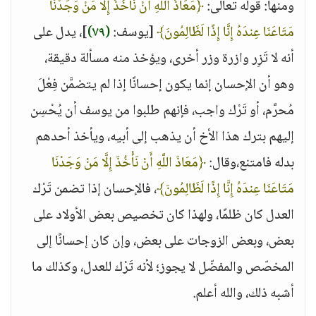
ومنها: قوله تعالى:
﴿مَعَاذَ اللَّهِ أَنْ نَأْخُذَ إِلَّا مَنْ وَجَدْنَا
مَتَاعَنَا عِندَهُ إِنَّا إِذًا لَظَالِمُونَ﴾
[يوسف:
(٧٩)
]، يدل على
أنه لا تَزِر وازرة وزر أخرى، ويؤخذ منه مسألة دقيقة،
وهو أن الإحسان إنما يكون إحسانًا إذا لم يتضمَّن فِعْلَ
مُحرَّم، أو تَرْك واجب، فإنهم طلبوا من يوسف أن يُحْسِن
إليهم بترك هذا الأخ أن يذهب إلى أبيه، ويأخذ أحدهم
بدله فامتنع،وقال:
﴿مَعَاذَ اللَّهِ أَنْ نَأْخُذَ إِلَّا مَنْ وَجَدْنَا
مَتَاعَنَا عِندَهُ إِنَّا إِذًا لَظَالِمُونَ﴾
، فالإحسان إذا تضمن تَرْك
العدل كان ظلمًا، ولهذا كان تخصيص بعض الأولاد على
بعض، وبعض الزوجات على بعض، وإن كان إحسانًا إلى
المخصّص والمفضّل لا يجوز؛ لأنه تَرْك للعدل، وكذلك ما
أشبه ذلك، والله أعلم.