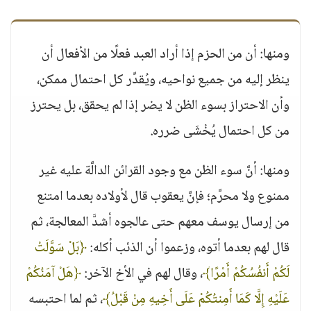
ومنها: أن من الحزم إذا أراد العبد فعلًا من الأفعال أن
ينظر إليه من جميع نواحيه، ويُقدِّر كل احتمال ممكن،
وأن الاحتراز بسوء الظن لا يضر إذا لم يحقق، بل يحترز
من كل احتمال يُخْشَى ضرره.
ومنها: أنَّ سوء الظن مع وجود القرائن الدالَّة عليه غير
ممنوع ولا محرَّم؛ فإنَّ يعقوب قال لأولاده بعدما امتنع
من إرسال يوسف معهم حتى عالجوه أشدَّ المعالجة، ثم
قال لهم بعدما أتوه، وزعموا أن الذئب أكله:
﴿بَلْ سَوَّلَتْ
لَكُمْ أَنفُسُكُمْ أَمْرًا﴾
، وقال لهم في الأخ الآخر:
﴿هَلْ آمَنُكُمْ
عَلَيْهِ إِلَّا كَمَا أَمِنتُكُمْ عَلَى أَخِيهِ مِنْ قَبْلُ﴾
، ثم لما احتبسه