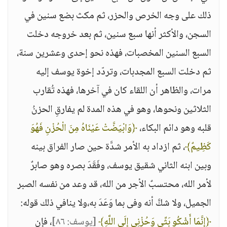
ذلك على وجه الخرص والحزر، ثم مكث بضع سنين في
السجن، والأكثر أنها سبع سنين، ثم بعد خروجه دخلت
السبع السنين المخصبات، فهذه نحو إحدى وعشرين سنة،
ثم دخلت السبع المجدبات، وتردّد إخوة يوسف إليه
مرات، والظاهر أن اللقاء كان في آخرها، فهذه تُقارب
الثلاثين ونحوها، وهو في هذه المدة لم يفارقِ الحزنُ
قلبه وهو دائم البكاء،
﴿وَابْيَضَّتْ عَيْنَاهُ مِنَ الْحُزْنِ فَهُوَ
كَظِيمٌ﴾
، ثم ازداد به الأمر شدَّة حين صار الفراق بينه
وبين ابنه الثاني شقيق يوسف، وفَقَدَ بصره وهو صابرٌ
لأمر الله، محتسبٌ الأجر من الله، قد وعد من نفسه الصبر
الجميل، ولا شكَّ أنه وفى بما وَعَدَ به،ولا ينافي ذلك قوله:
﴿إِنَّمَا أَشْكُو بَثِّي وَحُزْنِي إِلَى اللَّهِ﴾
[يوسف: ٨٦]
، فإن