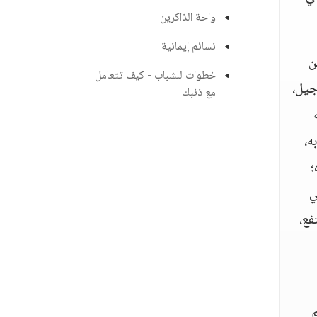
واحة الذاكرين
نسائم إيمانية
ن
خطوات للشباب - كيف تتعامل
 جيل،
مع ذنبك
ه،
؛
ي
فع،
م