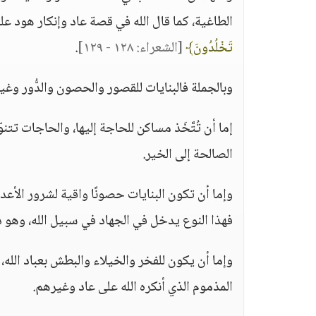
الطاغية، كما قال الله في قصة عاد وإنكار هود عل
تَخْلُدُونَ﴾
[الشعراء: ١٢٨ - ١٢٩]
.
وبالجملة فالبنايات للقصور والحصون والدُّور وغير
إما أن تُتَّخَذ مساكن للحاجة إليها، والحاجات تتنو
الصالحة إلى الخير.
وإما أن تكون البنايات حصونًا واقية لشرور الأعدا
فهذا النوع يدخل في الجهاد في سبيل الله، وهو دا
وإما أن يكون للفخر والخيلاء والبطش بعباد الله، و
المذموم الذي أنكره الله على عاد وغيرهم.