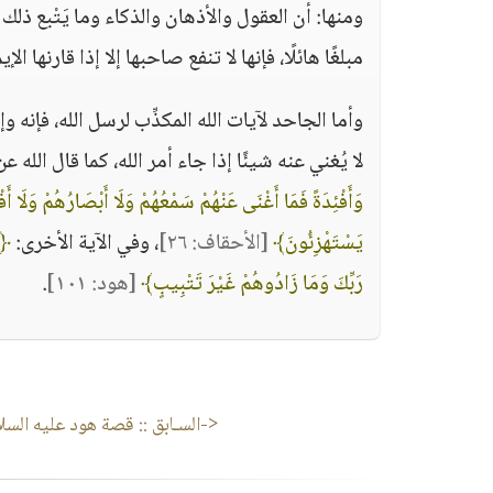
ومنها: أن العقول والأذهان والذكاء وما يَتْبع ذلك
مبلغًا هائلًا، فإنها لا تنفع صاحبها إلا إذا قارنها الإ
وأما الجاحد لآيات الله المكذِّب لرسل الله، فإنه
لا يُغني عنه شيئًا إذا جاء أمر الله، كما قال الله ع
وَأَفْئِدَةً فَمَا أَغْنَى عَنْهُمْ سَمْعُهُمْ وَلَا أَبْصَارُهُمْ وَلَا أ
يَسْتَهْزِئُونَ﴾
[الأحقاف: ٢٦]
، وفي الآية الأخرى:
﴿فَ
رَبِّكَ وَمَا زَادُوهُمْ غَيْرَ تَتْبِيبٍ﴾
[هود: ١٠١]
.
<-السـابق ::
قصة هود عليه السلا