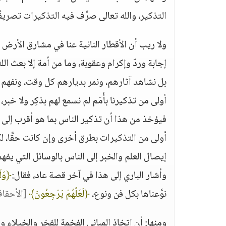
التذكير، والله تعالى صرَّف فيه التذكيرات تصريفًا 
ولا ريب أن الأقطار النائية عنا في مشارق الأرض 
إجابة وردّ وإكرام وعقوبة، وما من أمة إلا بعث الله
بل نشاهد آثارهم، ونمر بديارهم كل وقت، ونفهم لغ
أولى من تذكيرنا بأُمَم لم نسمع لهم بذكِر ولا خبر،
فيؤخذ من هذا أن تذكير الناس بما هو أقرب إلى 
أولى من التذكيرات بطرق أخرى وإن كانت حقًّا، لك
إيصال العلم والخبر إلى الناس بالوسائل التي يفهمون
وأشار الباري إلى هذا في آخر قصة عاد، فقال:
﴿وَلَ
نوَّعناها بكل فن ونوع،
﴿لَعَلَّهُمْ يَرْجِعُونَ﴾
[الأحقاف: 
ومنها: أن اتخاذ المباني الفخمة للفخر والخيلاء و