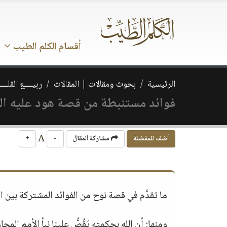
أقسام الكلم الطيب
الرئيسية
بحوث ومقالات | المقالات
ربيــــع القلـــ
فوائد مستنبطة من قصة هود عليه ال
A
أضف للمفضلة
مشاركة المقال
-
+
ما تقدَّم في قصة نوح من الفوائد المشتركة بين ا
ومنها: أن الله بحكمته يَقُصُّ علينا نبأ الأمم ال