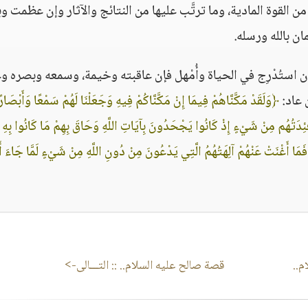
 من القوة المادية، وما ترتَّب عليها من النتائج والآثار وإن عظمت و
يمان بالله ورسله.
 وإن استُدْرِج في الحياة وأُمْهل فإن عاقبته وخيمة، وسمعه وبصره و
ن عاد:
﴿وَلَقَدْ مَكَّنَّاهُمْ فِيمَا إِنْ مَكَّنَّاكُمْ فِيهِ وَجَعَلْنَا لَهُمْ سَمْعًا وَأَبْصَارً
َفْئِدَتُهُم مِنْ شَيْءٍ إِذْ كَانُوا يَجْحَدُونَ بِآيَاتِ اللَّهِ وَحَاقَ بِهِمْ مَا كَانُوا بِهِ
مَا أَغْنَتْ عَنْهُمْ آلِهَتُهُمُ الَّتِي يَدْعُونَ مِنْ دُونِ اللَّهِ مِنْ شَيْءٍ لَمَّا جَاءَ أَ
م..
قصة صالح عليه السلام..
:: التـــالى->