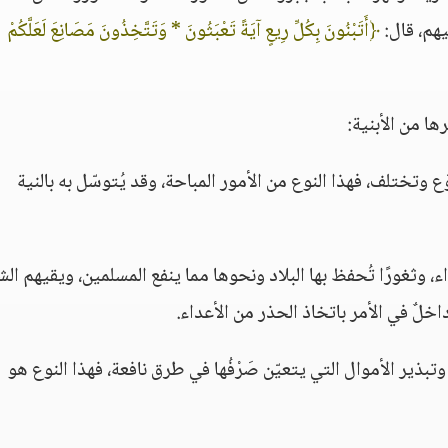
يهم، قال:
﴿أَتَبْنُونَ بِكُلِّ رِيعٍ آيَةً تَعْبَثُونَ * وَتَتَّخِذُونَ مَصَانِعَ لَعَلَّكُمْ
ها من الأبنية:
ّع وتختلف، فهذا النوع من الأمور المباحة، وقد يُتوسّل به بالنية
ء، وثغورًا تُحفظ بها البلاد ونحوها مما ينفع المسلمين، ويقيهم الش
خلٌ في الأمر باتخاذ الحذر من الأعداء.
تبذير الأموال التي يتعيّن صَرْفُها في طرق نافعة، فهذا النوع هو