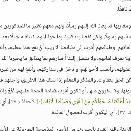
نافعًا.
ومغاربها قد بعث الله إليهم رسلًا، ولهم معهم نظير ما للمذكورين م
 فيهم رسولًا، ولكن نفعنا بتذكيرنا بما حولنا، وما نتناقله جيلًا بعد
اتهم، وطبائعهم أقرب إلى طبائعنا، لا ريب أنَّ نفع هذا عظيم، وأنه
 ولا نعرف لغاتهم، ولا تتصل إلينا أخبارهم بما يطابق ما يخبرنا الله ب
عقولهم، وأنسب لأحوالهم، وأدخل في مداركهم، وأنفع لهم من غيره
ن الحق يتفاوت، والمذكّر والمعلّم إذا سلك هذا الطريق، واجتهد ف
ها، ولا ينفرون منها، أو تكون أقرب لإقامة الحجة عليهم؛ نَفَعَ وانت
قَدْ أَهْلَكْنَا مَا حَوْلَكُم مِنَ الْقُرَى وَصَرَّفْنَا الْآيَاتِ﴾
[الأحقاف: ٢٧]
، أي:
٢٧]
، أي: ليكون أقرب لحصول الفائدة.
الزينة وقهر العباد بالجبروت من الأمور المذمومة الموروثة عن الأم