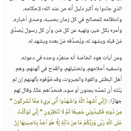
الذي جاءوا به أكبر دليل أنه من عند الله؛ لإحكامه،
وانتظامه للمصالح في كل زمان بحسبه، وصدق أخباره،
وأمره بكل خير، ونهيه عن كل شر، وأن كل رسول يُصدِّق
مَنْ قبله ويشهد له، ويُصدِّقه مَنْ بعده ويشهد له.
ومن آيات هود الخاصة أنه متفرّد وحده في دعوته،
وتسفيه أحلامهم، وتضليلهم، والقَدْح في آلهتهم، وهم
أهل البطش والقوة والجبروت، وقدخَوَّفوه بآلهتهم إن لم
يَنْتَه أن تمسَّه بجنون أو سوء، فتحدَّاهم علنًا، وقال لهم
جهارًا:
﴿إِنِّي أُشْهِدُ اللَّهَ وَاشْهَدُوا أَنِّي بَرِيءٌ مِمَّا تُشْرِكُونَ *
مِنْ دُونِهِ فَكِيدُونِي جَمِيعًا ثُمَّ لَا تُنْظِرُونِ * إِنِّي تَوَكَّلْتُ
عَلَى اللَّهِ رَبِّي وَرَبِّكُمْ مَا مِنْ دَابَّةٍ إِلَّا هُوَ آخِذٌ بِنَاصِيَتِهَا إِنَّ