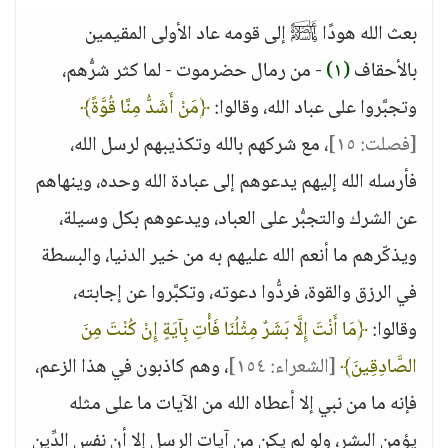
بعث الله هودًا ﵊ إلى قومه عاد الأولى المقيمين
بالأحقاف
(١)
- من رمال حضرموت - لما كثر شرُّهم،
وتجبَّروا على عباد الله، وقالوا:
﴿مَنْ أَشَدُّ مِنَّا قُوَّةً﴾
[فصلت: ١٥]
، مع شركهم بالله وتكذيبهم لرسل الله،
فأرسله الله إليهم يدعوهم إلى عبادة الله وحده، وينهاهم
عن الشرك والتجبُّر على العباد، ويدعوهم بكل وسيلة،
ويذكّرهم ما أنعم الله عليهم به من خير الدنيا، والبسطة
في الرزق والقوة، فردُّوا دعوته، وتكبَّروا عن إجابته،
وقالوا:
﴿مَا أَنْتَ إِلَّا بَشَرٌ مِثْلُنَا فَأْتِ بِآيَةٍ إِنْ كُنْتَ مِنَ
الصَّادِقِينَ﴾
[الشعراء: ١٥٤]
، وهم كاذبون في هذا الزعم،
فإنه ما من نبي إلا أعطاه الله من الآيات ما على مثله
يؤمن البشر، ولو لم يكن من آيات الرسل إلا أن نفس الدِّين