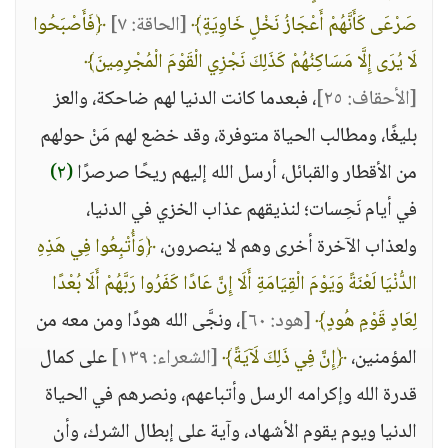
صَرْعَى كَأَنَّهُمْ أَعْجَازُ نَخْلٍ خَاوِيَةٍ﴾
[الحاقة: ٧]
﴿فَأَصْبَحُوا
لَا يُرَى إِلَّا مَسَاكِنُهُمْ كَذَلِكَ نَجْزِي الْقَوْمَ الْمُجْرِمِينَ﴾
[الأحقاف: ٢٥]
، فبعدما كانت الدنيا لهم ضاحكة، والعز
بليغًا، ومطالب الحياة متوفرة، وقد خضع لهم مَنْ حولهم
من الأقطار والقبائل، أرسل الله إليهم ريحًا صرصرًا
(٢)
في أيام نَحِسات؛ لنذيقهم عذاب الخزي في الدنيا،
ولعذاب الآخرة أخرى وهم لا ينصرون،
﴿وَأُتْبِعُوا فِي هَذِهِ
الدُّنْيَا لَعْنَةً وَيَوْمَ الْقِيَامَةِ أَلَا إِنَّ عَادًا كَفَرُوا رَبَّهُمْ أَلَا بُعْدًا
لِعَادٍ قَوْمِ هُودٍ﴾
[هود: ٦٠]
، ونجَّى الله هودًا ومن معه من
المؤمنين،
﴿إِنَّ فِي ذَلِكَ لَآيَةً﴾
[الشعراء: ١٣٩]
على كمال
قدرة الله وإكرامه الرسل وأتباعهم، ونصرهم في الحياة
الدنيا ويوم يقوم الأشهاد، وآية على إبطال الشرك، وأن