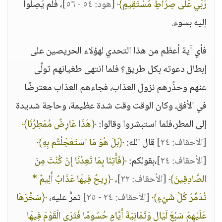
رَبِّي عَلَى صِرَاطٍ مُسْتَقِيمٍ﴾
[هود: ٥٤ - ٥٦]
، فلم يَصِلُوا
إليه بسوء.
فأي آية أعظم من هذا التحدي لهؤلاء الحريصين على
إبطال دعوته بكل طريق؟ فلما انتهى طغيانهم تولَّى
عنهم وحذَّرهم نزول العذاب، فجاءهم العذاب معترضًا
في الأفق، وكان الوقت وقت شدة عظيمة، وحاجة شديدة
إلى المطر،فلما استبشروا وقالوا:
﴿هَذَا عَارِضٌ مُمْطِرُنَا﴾
[الأحقاف: ٢٤]
قال الله:
﴿بَلْ هُوَ مَا اسْتَعْجَلْتُم بِهِ﴾
[الأحقاف: ٢٤]
،بقولكم:
﴿فَأْتِنَا بِمَا تَعِدُنَا إِنْ كُنْتَ مِنَ
الصَّادِقِينَ﴾
[الأحقاف: ٢٢]
،
﴿رِيحٌ فِيهَا عَذَابٌ أَلِيمٌ *
تُدَمِّرُ كُلَّ شَيْءٍ﴾
[الأحقاف: ٢٤ - ٢٥]
تمرُّ عليه،
﴿سَخَّرَهَا
عَلَيْهِمْ سَبْعَ لَيَالٍ وَثَمَانِيَةَ أَيَّامٍ حُسُومًا فَتَرَى الْقَوْمَ فِيهَا