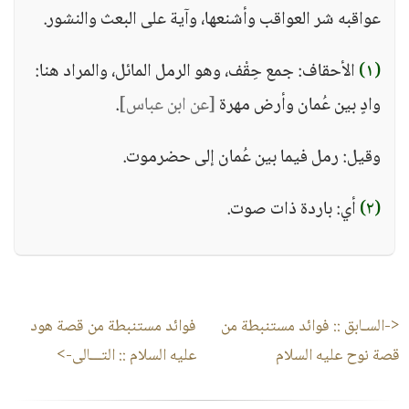
عواقبه شر العواقب وأشنعها، وآية على البعث والنشور.
(١)
الأحقاف: جمع حِقْف، وهو الرمل المائل، والمراد هنا:
وادٍ بين عُمان وأرض مهرة
[عن ابن عباس]
.
وقيل: رمل فيما بين عُمان إلى حضرموت.
(٢)
أي: باردة ذات صوت.
<-السـابق ::
فوائد مستنبطة من
فوائد مستنبطة من قصة هود
قصة نوح عليه السلام
عليه السلام
:: التـــالى->