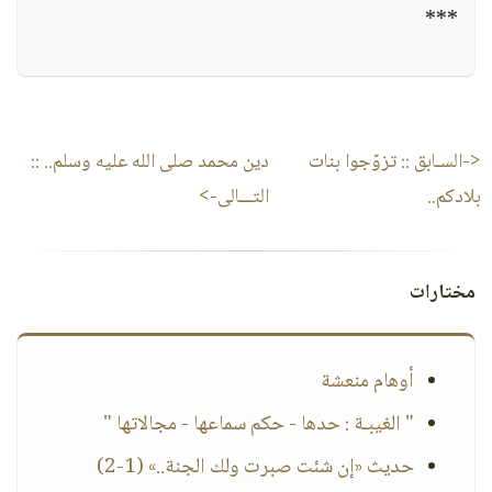
***
<-السـابق ::
تزوّجوا بنات
دين محمد صلى الله عليه وسلم..
::
بلادكم..
التـــالى->
مختارات
أوهام منعشة
" الغيبـة : حدها - حكم سماعها - مجالاتها "
حديث «إن شئت صبرت ولك الجنة..» (1-2)