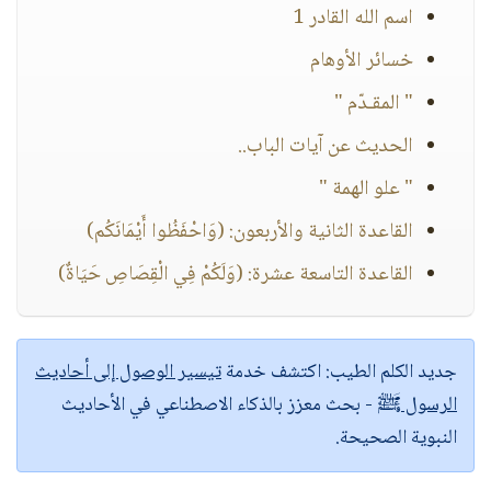
اسم الله القادر 1
خسائر الأوهام
" المقـدّم "
الحديث عن آيات الباب..
" علو الهمة "
القاعدة الثانية والأربعون: (وَاحْفَظُوا أَيْمَانَكُم)
القاعدة التاسعة عشرة: (وَلَكُمْ فِي الْقِصَاصِ حَيَاةٌ)
جديد الكلم الطيب:
اكتشف خدمة
تيسير الوصول إلى أحاديث
الرسول ﷺ
- بحث معزز بالذكاء الاصطناعي في الأحاديث
النبوية الصحيحة.