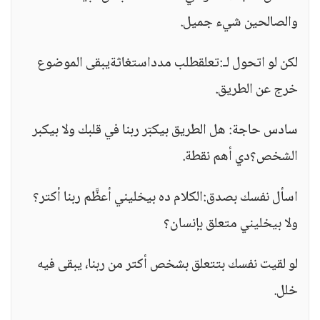
والصالحين شيء جميل.
لكن لو اتحول لـ:تعلقطلب مدداستغاثةيبقى الموضوع
خرج عن الطريق.
سادس حاجة: هل الطريق بيكبٓر ربنا في قلبك ولا بيكبر
الشخص؟دي أهم نقطة.
اسأل نفسك بصدق:الكلام ده بيخليني أعظَّم ربنا أكتر؟
ولا بيخليني متعلق بإنسان؟
لو لقيت نفسك بتتعلق بشخص أكتر من ربنا، يبقى فيه
خلل.