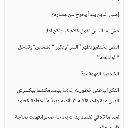
إمتى الدين يبدأ يخرج عن مساره؟
مش لما الناس تقول كلام كبيرلكن لما:
النص يختفيويظهر “السر”ويكبر “الشخص”وتدخل
“الواسطة”
الخلاصة المهمة جدًا
الفكر الباطني خطورته إنه:ما بيصدمكشما بيكسرش
الدين مرة واحدةلكنه “ينقّصه ويبدّله” خطوة خطوة
لحد ما تلاقي نفسك:بدأت بحاجة صحوانتهيت بحاجة