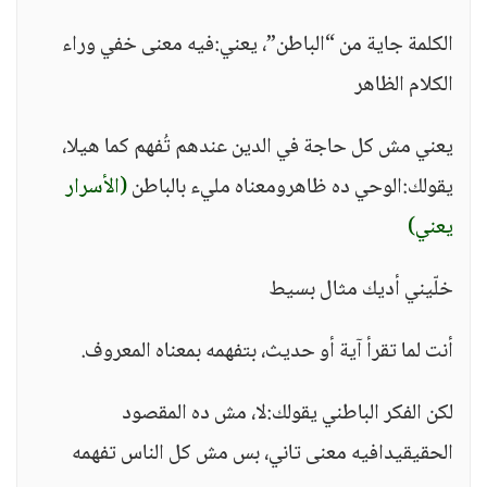
الكلمة جاية من “الباطن”، يعني:فيه معنى خفي وراء
الكلام الظاهر
يعني مش كل حاجة في الدين عندهم تُفهم كما هيلا،
يقولك:الوحي ده ظاهرومعناه مليء بالباطن
(الأسرار
يعني)
خلّيني أديك مثال بسيط
أنت لما تقرأ آية أو حديث، بتفهمه بمعناه المعروف.
لكن الفكر الباطني يقولك:لا، مش ده المقصود
الحقيقيدافيه معنى تاني، بس مش كل الناس تفهمه