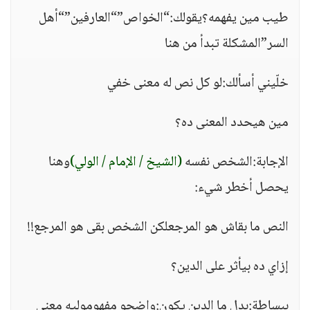
طيب مين يفهمه؟يقولك:“الخواص”“العارفين”“أهل
السر”المشكلة تبدأ من هنا
خلّيني أسألك:لو كل نص له معنى خفي
مين هيحدد المعنى ده؟
الإجابة:الشخص نفسه
(الشيخ / الإمام / الولي)
وهنا
يحصل أخطر شيء:
النص ما بقاش هو المرجعلكن الشخص بقى هو المرجع!!
إزاي ده بيأثر على الدين؟
ببساطة:بدل ما الدين يكون:واضحو مفهوموليه معنى