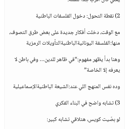
يعني كان أقرب جداً للسنة.
2) نقطة التحول: دخول الفلسفات الباطنية
مع الوقت، دخلت أفكار جديدة على بعض طرق التصوف،
منها:الفلسفة اليونانيةالباطنيةالتأويلات الرمزية
وهنا بدأ يظهر مفهوم:“في ظاهر للدين… وفي باطن لا
يعرفه إلا الخاصة”
وده نفس المنهج اللي عند:الشيعة الباطنيةالإسماعيلية
3) تشابه واضح في البناء الفكري
لو بصّيت كويس، هتلاقي تشابه كبير: