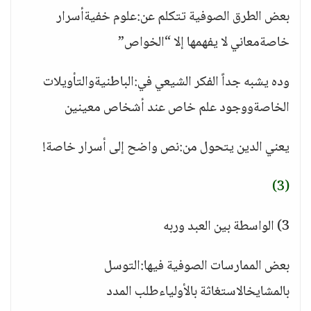
بعض الطرق الصوفية تتكلم عن:علوم خفيةأسرار
خاصةمعاني لا يفهمها إلا “الخواص”
وده يشبه جداً الفكر الشيعي في:الباطنيةوالتأويلات
الخاصةووجود علم خاص عند أشخاص معينين
يعني الدين يتحول من:نص واضح إلى أسرار خاصة!
(3)
3) الواسطة بين العبد وربه
بعض الممارسات الصوفية فيها:التوسل
بالمشايخالاستغاثة بالأولياءطلب المدد