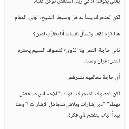
يعني يقولك: ادعي ربنا، استغفر، توكل عليه.
لكن المنحرف يبدأ يدخل وسيط: الشيخ، الولي، المقام.
هنا لازم تقف وتسأل نفسك: أنا بتقرّب لمين؟
ثاني حاجة: النص ولا الذوق؟التصوف السليم يحترم
النص: قرآن وسنة.
أي حاجة تخالفهم تتترفض.
لكن التصوف المنحرف يقولك: “الإحساس مينفعش
تهمله” “دي إشارات وبلاش تتجاهل الإشارات!!"وهنا
يبدأ الباب يتفتح لأي فكرة.