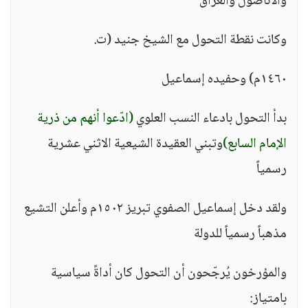
والأناضول والعراق
وكانت نقطة التحول مع الشيخ جنيد (ت.
١٤٦٠م) وحفيده إسماعيل
بدأ التحول بادعاء النسب العلوي
(ادّعوا أنهم من ذرية
الإمام السابع)
وتبني العقيدة الشيعية الاثني عشرية
رسمياً
ولقد دخل إسماعيل الصفوي تبريز ١٥٠٢م وأعلن التشيع
مذهباً رسمياً للدولة
والمؤرخون يُرجّحون أن التحول كان أداةً سياسية
بامتياز: