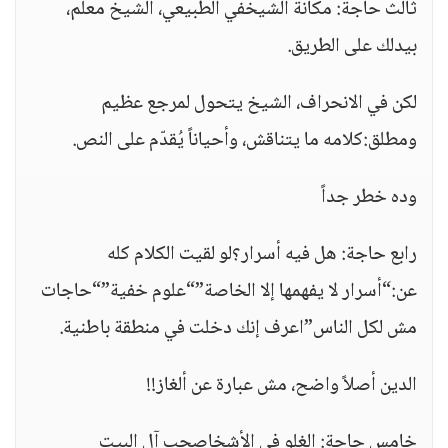
ثالث حاجة: مكانة الشيخفي الطبيعي، الشيخ معلم،
بيدلك على الطريق.
لكن في الانحراف، الشيخ يتحول لمرجع عظيم
ومطلق:كلامه ما يتناقش، وأحياناً يُقدّم على النص.
وده خطر جداً
رابع حاجة: هل فيه أسرار؟لو لقيت الكلام كله
عن:“أسرار لا يفهمها إلا الخاصة”“علوم خفية”“حاجات
مش لكل الناس”اعرف إنك دخلت في منطقة باطنية.
الدين أصلاً واضح، مش عبارة عن ألغاز!!
خامس حاجة: الغلو في الأشخاصحب آل البيت