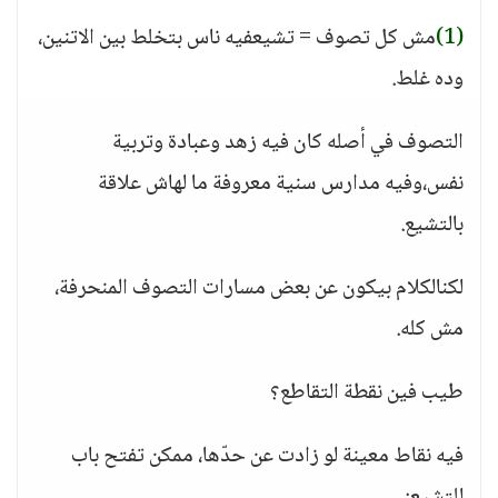
(1)
مش كل تصوف = تشيعفيه ناس بتخلط بين الاتنين،
وده غلط.
التصوف في أصله كان فيه زهد وعبادة وتربية
نفس،وفيه مدارس سنية معروفة ما لهاش علاقة
بالتشيع.
لكنالكلام بيكون عن بعض مسارات التصوف المنحرفة،
مش كله.
طيب فين نقطة التقاطع؟
فيه نقاط معينة لو زادت عن حدّها، ممكن تفتح باب