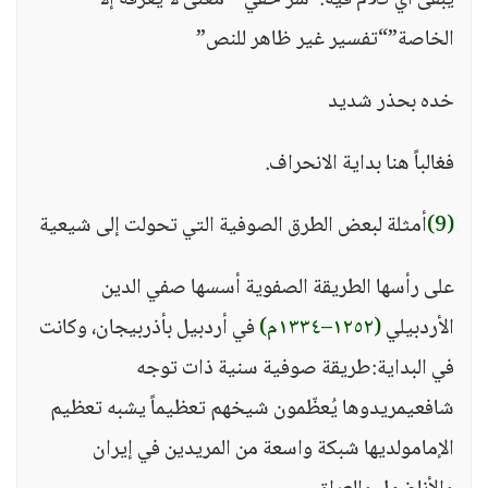
يبقى أي كلام فيه:“سر خفي”“معنى لا يعرفه إلا
الخاصة”“تفسير غير ظاهر للنص”
خده بحذر شديد
فغالباً هنا بداية الانحراف.
(9)
أمثلة لبعض الطرق الصوفية التي تحولت إلى شيعية
على رأسها الطريقة الصفوية أسسها صفي الدين
الأردبيلي
(١٢٥٢–١٣٣٤م)
في أردبيل بأذربيجان، وكانت
في البداية:طريقة صوفية سنية ذات توجه
شافعيمريدوها يُعظّمون شيخهم تعظيماً يشبه تعظيم
الإمامولديها شبكة واسعة من المريدين في إيران