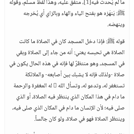
ما لم يُحدث فيه
[1]
، متفق عليه، وهذا لفظ مسلم، وقوله
ﷺ: يَنهَزه هو بفتح الياء والهاء وبالزاي أي يُخرجه
وينهضه.
قوله ﷺ: فإذا دخل المسجد كان في الصلاة ما كانت
الصلاة هي تحبسه يعني: أنه من جاء إلى الصلاة وبقي
في المسجد، وهو منتظرٌ لها فإنه في هذه الحال يكون في
صلاة -ولذلك فإنه لا يشبك بين أصابعه- والملائكة
تستغفر له، وتدعو له، وتسأل الله  له المغفرة والرحمة
ما دام في هذا المكان الذي ينتظر فيه الصلاة، أو الذي
صلى فيه؛ لأن الإنسان ما دام في المكان الذي صلى فيه،
وينتظر الصلاة فهو في صلاة، ولو كان جالساً.