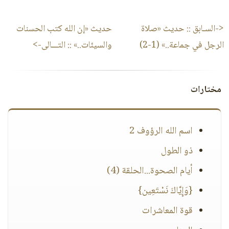
<-السـابق ::
حديث «صلاة
حديث «إن الله كتب الحسنات
الرجل في جماعة..» (1-2)
والسيئات..»
:: التـــالى->
مختارات
اسم الله الرؤوف 2
ذو الطول
أيام الصحوة...الحلقة (4)
{وَإِيَّاكَ نَسْتَعِين}
قوة المعاشرات