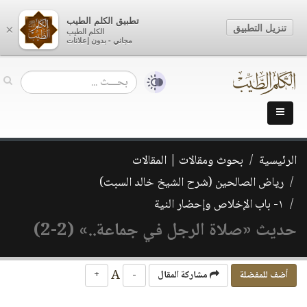
تطبيق الكلم الطيب
تنزيل التطبيق
×
الكلم الطيب
مجاني - بدون إعلانات
الرئيسية
بحوث ومقالات | المقالات
رياض الصالحين (شرح الشيخ خالد السبت)
١- باب الإخلاص وإحضار النية
حديث «صلاة الرجل في جماعة..» (2-2)
A
أضف للمفضلة
مشاركة المقال
-
+