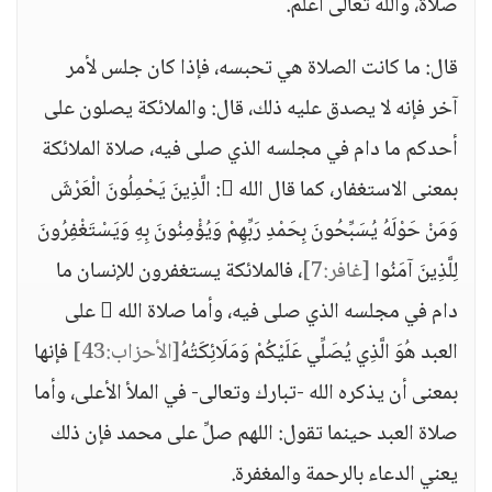
صلاة، والله تعالى أعلم.
قال: ما كانت الصلاة هي تحبسه، فإذا كان جلس لأمر
آخر فإنه لا يصدق عليه ذلك، قال: والملائكة يصلون على
أحدكم ما دام في مجلسه الذي صلى فيه، صلاة الملائكة
بمعنى الاستغفار، كما قال الله : الَّذِينَ يَحْمِلُونَ الْعَرْشَ
وَمَنْ حَوْلَهُ يُسَبِّحُونَ بِحَمْدِ رَبِّهِمْ وَيُؤْمِنُونَ بِهِ وَيَسْتَغْفِرُونَ
لِلَّذِينَ آمَنُوا
[غافر:7]
، فالملائكة يستغفرون للإنسان ما
دام في مجلسه الذي صلى فيه، وأما صلاة الله  على
العبد هُوَ الَّذِي يُصَلِّي عَلَيْكُمْ وَمَلَائِكَتُهُ
[الأحزاب:43]
فإنها
بمعنى أن يذكره الله -تبارك وتعالى- في الملأ الأعلى، وأما
صلاة العبد حينما تقول: اللهم صلِّ على محمد فإن ذلك
يعني الدعاء بالرحمة والمغفرة.