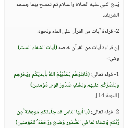
يَديِّ النبي عليه الصلاة والسلام ثم تمسح بهما جسمه
الشريف.
2- قراءة آيات من القرآن على الماء ونحوه.
إن قراءة آيات من القرآن خاصة
(آيات الشفاء الست)
وهي:-
1- قوله تعالى:
(قَاتِلوْهُم يُعَذِّبْهُمُ اللهُ بأيديْكُم ويُخْزِهِم
ويَنْصُرْكُم عليهم ويَشْفِ صُدُورَ قوم ٍ مُؤمنين)
[التوبة:14]
.
2- قوله تعالى:
(يا أيها الناس قد جآءتكم مَوعِظة ٌمِن
رَّبِّكم وَشِفاءٌ لما في الصُّدُور وَهُدىً ورَحْمَة ٌ للمُؤمنين)