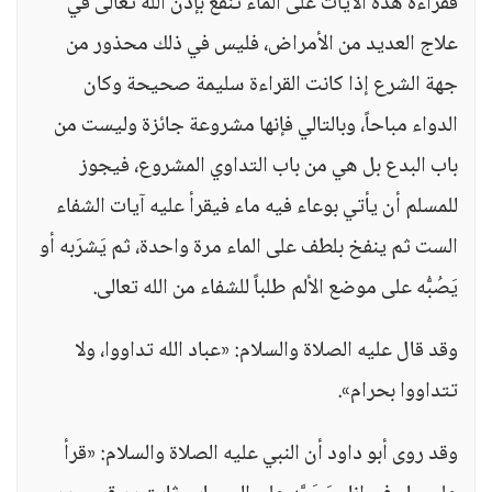
فقراءة هذه الآيات على الماء تنفع بإذن الله تعالى في
علاج العديد من الأمراض، فليس في ذلك محذور من
جهة الشرع إذا كانت القراءة سليمة صحيحة وكان
الدواء مباحاً، وبالتالي فإنها مشروعة جائزة وليست من
باب البدع بل هي من باب التداوي المشروع، فيجوز
للمسلم أن يأتي بوعاء فيه ماء فيقرأ عليه آيات الشفاء
الست ثم ينفخ بلطف على الماء مرة واحدة، ثم يَشرَبه أو
يَصُبُّه على موضع الألم طلباً للشفاء من الله تعالى.
وقد قال عليه الصلاة والسلام: «عباد الله تداووا، ولا
تتداووا بحرام».
وقد روى أبو داود أن النبي عليه الصلاة والسلام: «قرأ