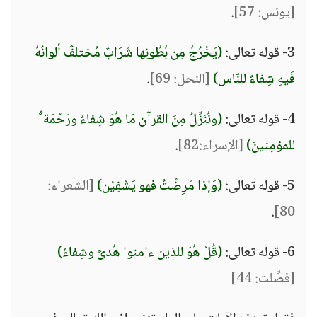
[يونس: 57]
.
3- قوله تعالى:
(يَخْرُجُ مِن بُطُونِها شَرَابٌ مُختلفٌ ألوانُهُ
فَيهِ شِفاءٌ للنّاس)
[النحل: 69]
.
4- قوله تعالى:
(ونُنَزِّلُ مِنَ القرآن مَا هُوَ شِفاءٌ ورَحْمَة ٌ
للمؤمِنينَ)
[الإسراء:82]
.
5- قوله تعالى:
(وَإذا مَرِضْتُ فهو يَشْفِيْن)
[الشعراء:
.
80]
6- قوله تعالى:
(قُلْ هُوَ للذين ءامنوا هُدىً وشِفاءٌ)
[فصِّلت: 44]