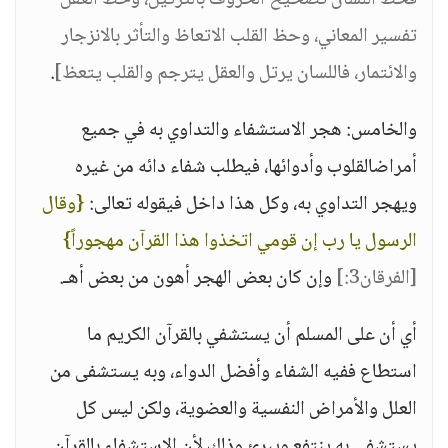
فحظ اللسان تصحيح الحروف بالترتيل، وحظ العقل
تفسير المعاني، وحظ القلب الاتعاظ والتأثر بالانزجار
والائتمار، فاللسان يرتل والعقل يترجم والقلب يتعظ]
.
والخامس: هجر الاستشفاء والتداوي به في جميع
أمراضالقلوب وأدوائها، فيطلب شفاء دائه من غيره
ويهجر التداوي به، وكل هذا داخل فيقوله تعالى:
{وقال
الرسول يا رب إن قومي اتخذوا هذا القرآن مهجوراً}
[الفرقان3:]
وإن كان بعض الهجر أهون من بعض أهـ.
أي أن على المسلم أن يستشفي بالقرآن الكريم ما
استطاع ففيه الشفاء وأفضل الدواء، وبه يستشفى من
العلل والأمراض النفسية والعضوية، ولكن ليس كل
يستشفي به ينتفع ويبرئ وذلك لأن الاستشفاء بالقرآن