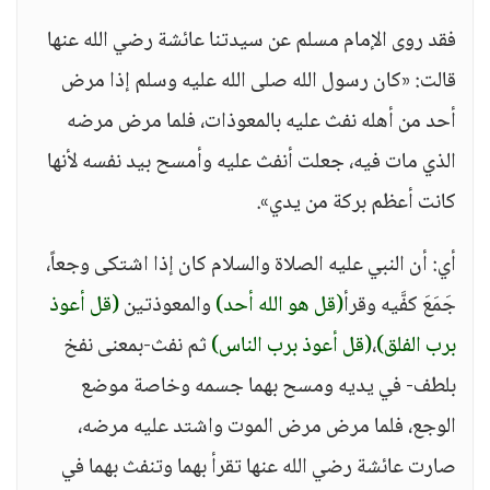
فقد روى الإمام مسلم عن سيدتنا عائشة رضي الله عنها
قالت: «كان رسول الله صلى الله عليه وسلم إذا مرض
أحد من أهله نفث عليه بالمعوذات، فلما مرض مرضه
الذي مات فيه، جعلت أنفث عليه وأمسح بيد نفسه لأنها
كانت أعظم بركة من يدي».
أي: أن النبي عليه الصلاة والسلام كان إذا اشتكى وجعاً،
جَمَعَ كفَّيه وقرأ
(قل هو الله أحد)
والمعوذتين
(قل أعوذ
برب الفلق)
،
(قل أعوذ برب الناس)
ثم نفث-بمعنى نفخ
بلطف- في يديه ومسح بهما جسمه وخاصة موضع
الوجع، فلما مرض مرض الموت واشتد عليه مرضه،
صارت عائشة رضي الله عنها تقرأ بهما وتنفث بهما في