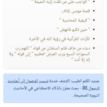
" الواجب على من نُقلت إليه النميمة "
قصة موسى ﵇..
" كيفية المحاسبة "
" حين تكبو فانهض "
الآيات القرآنية في رؤية الله في الآخرة
دعاء من خاف ظلم السلطان من قوله " اللهم رب
السموات السبع ورب العرش العظيم " إلى قوله " ولا
إله إلا أنت "
جديد الكلم الطيب:
اكتشف خدمة
تيسير الوصول إلى أحاديث
الرسول ﷺ
- بحث معزز بالذكاء الاصطناعي في الأحاديث
النبوية الصحيحة.