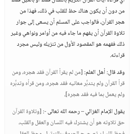
أي قراءة آيات القرآن الكريم باللسان فقط أو بالعين فقط
من دون أن يكون هناك حظ للقلب في ذلك، فهذا من
هجر القرآن، فالواجب على المسلم أن يسعى إلى جوار
تلاوة القرآن أن يفهم ما جاء فيه من أوامر ونواهي وغير
ذلك ففهمه هو المقصود الأول من تنزيله وليس مجرد
قراءته.
وقد قال: أهل العلم:
[من لم يقرأ القرآن فقد هجره، ومن
قرأ القرآن ولم يتدبَّر معانيه فقد هجره، ومن قرأه وتدبَّره
ولم يعمل بما فيه فقد هجره]
.
يقول الإمام الغزالي – رحمه الله تعالى -:
[وتلاوة القرآن
حق تلاوته هو أن يشترك فيه اللسان والعقل والقلب،