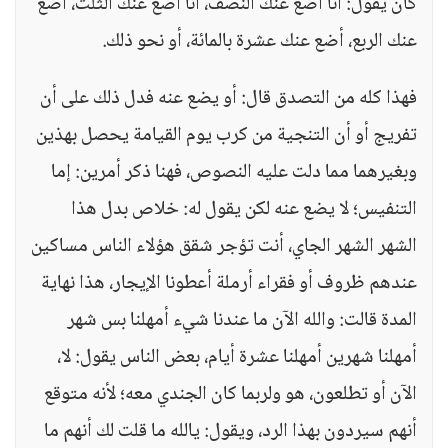
كأن يقول: أنا أضع عنك النصف، أنا أضع عنك الثلث، أضع
عنك الربع، أضع عنك عشرة بالمائة، أو نحو ذلك.
فهذا كله من التصدق قال: أو يضع عنه فدل ذلك على أن
تفريج أو أن التنجية من كرب يوم القيامة يحصل بهذين
وبغيرهما مما دلت عليه النصوص، فهنا ذكر أمرين: إما
التنفيس؛ لا يضع عنه لكن يقول له: خلاص بدل هذا
الشهر الشهر الجاي، أنت تؤجر شقق هؤلاء الناس مساكين
عندهم ظروف أو فقراء أرملة أعطونا الإيجار، هذا نهاية
المدة قالت: والله الآن ما عندنا شيء أمهلنا بس شهر
أمهلنا شهرين أمهلنا عشرة أيام، بعض الناس يقول: لا،
الآن أو تطلعون، هو ولربما كان الجندي معه؛ لأنه متوقع
أنهم سيردون بهذا الرد، ويقول: يالله ما قلت لك أنهم ما