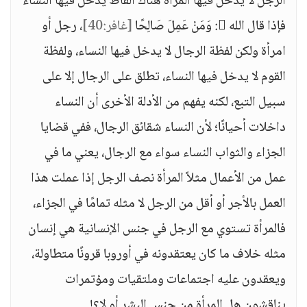
الرجل لا يدخل فيها المرأة هناك ألفاظ يدخل فيها النساء
فإذا قال الله : وَمَنْ عَمِلَ صَالِحًا
[غافر:40]
، رجل أو
امرأة ولكن لفظة الرجال لا يدخل فيها النساء، ولفظة
القوم لا يدخل فيها النساء، تطلق على الرجال إلا على
سبيل التبع، لكنه يفهم من الأدلة الأخرى أن النساء
داخلات أحيانًا؛ لأن النساء شقائق الرجال، ففي قضايا
الجزاء والثواب النساء سواء مع الرجال، يعني ما في
عمل من الأعمال مثلاً المرأة نصف الرجل إذا عملت هذا
العمل بالأجر أو أقل من الرجل لا مثله تمامًا في الجزاء،
فالمرأة تستوي مع الرجل في جنس الإنسانية هي إنسان
مثله خلاف ما كان يعتقدونه في أوروبا قرونًا متطاولة،
ويعقدون عليه اجتماعات وملتقيات ومؤتمرات
يناقشون هل المرأة من جنس البشر أو لا؟!