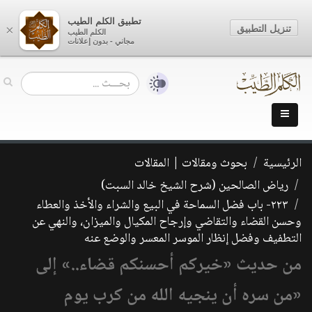
تطبيق الكلم الطيب
تنزيل التطبيق
×
الكلم الطيب
مجاني - بدون إعلانات
الرئيسية
بحوث ومقالات | المقالات
رياض الصالحين (شرح الشيخ خالد السبت)
٢٢٣- باب فضل السماحة في البيع والشراء والأخذ والعطاء
وحسن القضاء والتقاضي وإرجاح المكيال والميزان، والنهي عن
التطفيف وفضل إنظار الموسر المعسر والوضع عنه
من حديث «خيركم أحسنكم قضاء..» إلى
«من سره أن ينجيه الله من كرب يوم