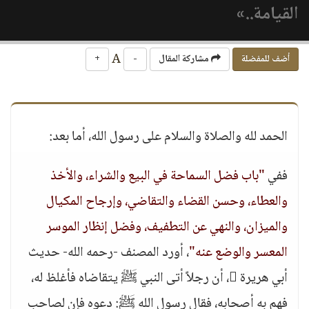
القيامة..»
A
أضف للمفضلة
مشاركة المقال
-
+
الحمد لله والصلاة والسلام على رسول الله، أما بعد:
ففي
"باب فضل السماحة في البيع والشراء، والأخذ
والعطاء، وحسن القضاء والتقاضي، وإرجاح المكيال
والميزان، والنهي عن التطفيف، وفضل إنظار الموسر
المعسر والوضع عنه"
، أورد المصنف -رحمه الله- حديث
أبي هريرة ، أن رجلاً أتى النبي ﷺ يتقاضاه فأغلظ له،
فهم به أصحابه، فقال رسول الله ﷺ: دعوه فإن لصاحب