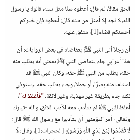
الحق مقالاً، ثم قال: أعطوه سنًا مثل سنه، قالوا: يا رسول
الله، لا نجد إلا أمثل من سنه قال: أعطوه فإن خيركم
أحسنكم قضاء
[1]
، متفق عليه.
أن رجلاً أتى النبي ﷺ يتقاضاه في بعض الروايات: أن
هذا أعرابي جاء يتقاضى النبي ﷺ بمعنى أنه يطلب منه
حقه، يطلب من النبي ﷺ حقه، وكان النبي ﷺ قد
استلف منه بعيرًا، أو جملاً، وجاء يطلب حقه ليستوفي
لكنه جاء بطريقة غير مهذبة، وغير لائقة،
"فأغلظ له"
،
أغلظ للنبي ﷺ لم يتأدب معه الأدب اللائق، والله -تبارك
وتعالى- أمر المؤمنين أن يتأدبوا مع رسول الله ﷺ قال:
لَا تُقَدِّمُوا بَيْنَ يَدَيِ اللَّهِ وَرَسُولِهِ
[الحجرات:1]
، وقال: لَا