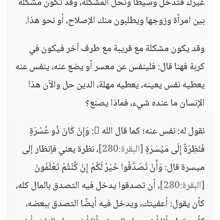
غيرك فتدخل وسيطًا وتحل المشكلة، وقد تكون مشكلة
بين امرأة وزوجها ويطلبون منك الإصلاح، أو نحو هذا.
وقد يكون مشكلة مع قريبة مع طرف آخر فيكون في
كربة فهنا قال: فلينفس عن معسر أو يضع عنه، ينفس عنه
يعطيه نفس يعينه، يعطيه مهلة، الدين حل والآن هذا
الإنسان ما عنده شيء، فماذا يصنع؟
نقول له: نفس عنه؛ كما قال الله : وَإِنْ كَانَ ذُو عُسْرَةٍ
فَنَظِرَةٌ إِلَى مَيْسَرَةٍ
[البقرة:280]
، نظرة يعني فإنظار إلى
ميسرة قال: وَأَنْ تَصَدَّقُوا خَيْرٌ لَكُمْ إِنْ كُنْتُمْ تَعْلَمُونَ
[البقرة:280]
، أن تصدقوا يدخل فيه التصدق بالمال كله،
كأن يقول: أعفيتك، ويدخل فيه أيضًا التصدق ببعضه،