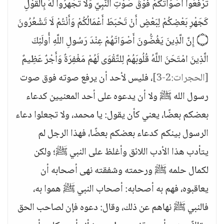
تَرْفَعُوا أَصْوَاتَكُمْ فَوْقَ صَوْتِ النَّبِيِّ وَلَا تَجْهَرُوا لَهُ بِالْقَوْلِ
كَجَهْرِ بَعْضِكُمْ لِبَعْضٍ أَنْ تَحْبَطَ أَعْمَالُكُمْ وَأَنْتُمْ لَا تَشْعُرُونَ
۝ إِنَّ الَّذِينَ يَغُضُّونَ أَصْوَاتَهُمْ عِنْدَ رَسُولِ اللَّهِ أُولَئِكَ
الَّذِينَ امْتَحَنَ اللَّهُ قُلُوبَهُمْ لِلتَّقْوَى لَهُمْ مَغْفِرَةٌ وَأَجْرٌ عَظِيمٌ
[الحجرات:2-3]
، فليس لأحد أن يرفع صوته فوق صوت
رسول الله ﷺ ولا أن يدعوه على أحد المعنيين كدعاء
بعضكم بعضًا، يعني كأن يقول: يا محمد، ولا تجعلوا دعاء
الرسول بينكم كدعاء بعضكم بعضًا، فهذا الرجل لم
يتأدب هذا الأدب اللائق وأغلظ على النبي ﷺ؛ ولكن
لكمال حلمه ﷺ ورحمته وشفقته نهى أصحابه أن
يعاقبوه، فهم به أصحابه: أصحاب النبي ﷺ هموا به،
فالنبي ﷺ نهاهم عن ذلك، وقال: دعوه فإن لصاحب الحق