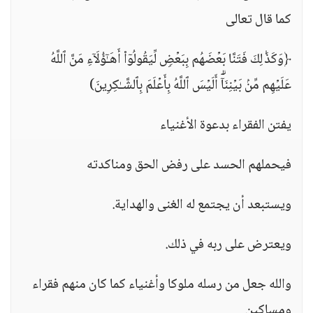
كما قال تعالى
﴿وَكَذَ ٰ⁠لِكَ فَتَنَّا بَعۡضَهُم بِبَعۡضࣲ لِّیَقُولُوۤا۟ أَهَـٰۤؤُلَاۤءِ مَنَّ ٱللَّهُ
عَلَیۡهِم مِّنۢ بَیۡنِنَاۤۗ أَلَیۡسَ ٱللَّهُ بِأَعۡلَمَ بِٱلشَّـٰكِرِینَ)
يفتن الفقراء بدعوة الأغنياء
فيحملهم الحسد على رفض الحق ومناكدته
ويستبعد أن يجتمع له الغنى والهداية.
ويعترض على ربه في ذلك.
والله جعل من رسله ملوكا وأغنياء كما كان منهم فقراء
ومساكين