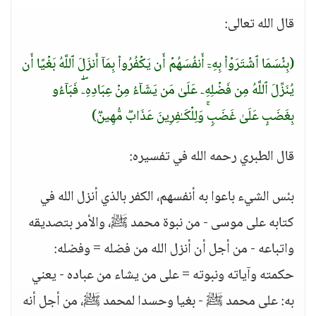
قال الله تعالى:
(بِئۡسَمَا ٱشۡتَرَوۡا۟ بِهِۦۤ أَنفُسَهُمۡ أَن یَكۡفُرُوا۟ بِمَاۤ أَنزَلَ ٱللَّهُ بَغۡیًا أَن
یُنَزِّلَ ٱللَّهُ مِن فَضۡلِهِۦ عَلَىٰ مَن یَشَاۤءُ مِنۡ عِبَادِهِۦۖ فَبَاۤءُو
بِغَضَبٍ عَلَىٰ غَضَبࣲۚ وَلِلۡكَـٰفِرِینَ عَذَابࣱ مُّهِینࣱ)
قال الطبري رحمه الله في تفسيره:
بئس الشيء باعوا به أنفسهم، الكفر بالذي أنزل الله في
كتابه على موسى - من نبوة محمد ﷺ، والأمر بتصديقه
واتباعه - من أجل أن أنزل الله من فضله = وفضله:
حكمته وآياته ونبوته = على من يشاء من عباده - يعني
به: على محمد ﷺ - بغيا وحسدا لمحمد ﷺ، من أجل أنه