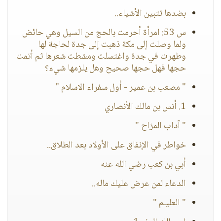
بضدها تتبين الأشياء..
س 53: امرأة أحرمت بالحج من السيل وهي حائض
ولما وصلت إلى مكة ذهبت إلى جدة لحاجة لها
وطهرت في جدة واغتسلت ومشطت شعرها ثم أتمت
حجها فهل حجها صحيح وهل يلزمها شيء؟
" مصعب بن عمير - أول سفراء الاسلام "
1. أنس بن مالك الأنصاري
" آداب المزاح "
خواطر في الإنفاق على الأولاد بعد الطلاق..
أبي بن كعب رضي الله عنه
الدعاء لمن عرض عليك ماله..
" العليـم "