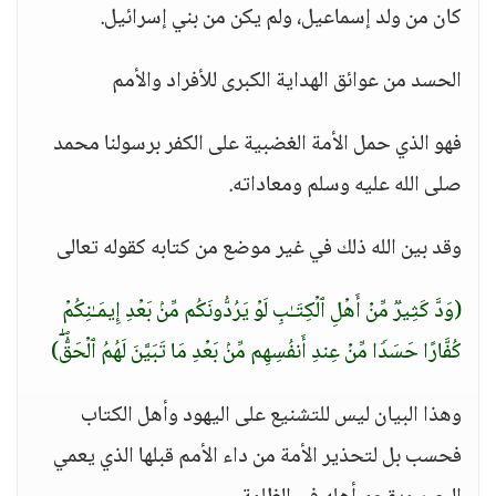
كان من ولد إسماعيل، ولم يكن من بني إسرائيل.
الحسد من عوائق الهداية الكبرى للأفراد والأمم
فهو الذي حمل الأمة الغضبية على الكفر برسولنا محمد
صلى الله عليه وسلم ومعاداته.
وقد بين الله ذلك في غير موضع من كتابه كقوله تعالى
(وَدَّ كَثِیرࣱ مِّنۡ أَهۡلِ ٱلۡكِتَـٰبِ لَوۡ یَرُدُّونَكُم مِّنۢ بَعۡدِ إِیمَـٰنِكُمۡ
كُفَّارًا حَسَدࣰا مِّنۡ عِندِ أَنفُسِهِم مِّنۢ بَعۡدِ مَا تَبَیَّنَ لَهُمُ ٱلۡحَقُّۖ)
وهذا البيان ليس للتشنيع على اليهود وأهل الكتاب
فحسب بل لتحذير الأمة من داء الأمم قبلها الذي يعمي