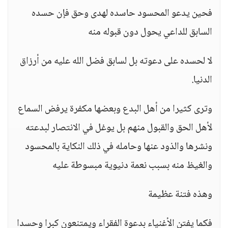
فحين يدعو المحسود حاسده لهدى وحق فإن حسده
السابق للداعي يحول دون قبوله منه
لا لحسده على دعوته بل لسابق فضل الله عليه من أرزاق
الدنيا.
وترى كثيرا من أهل البدع وبعضها مكفرة يرفض السماع
لأهل الحق والقبول منهم بل يوغل في الانتصار لبدعته
ونشرها والذود عنها وحامله في ذلك النكاية بالمحسود
والغيظ منه بسبب نعمة دنيوية مبسوطة عليه
وهذه فتنة عظيمة
فكما يفتن الأغنياء بدعوة الفقراء ويمتنعون كبرا وحسدا