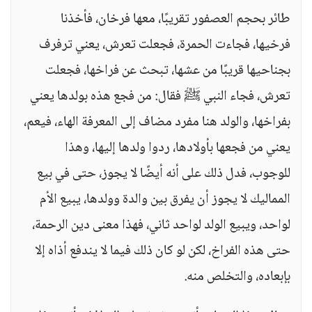
طائر بحجم العصفور تقريبًا، معها فرخان، فأخذنا
فرخيها، فجاءت الحمرة، فجعلت تعرش، يعني ترفرف
بجناحيها قريبًا من عشها، تبحث عن فراخها، فجعلت
تعرش، فجاء النبي ﷺ فقال: من فجع هذه بولدها يعني
بفراخها، والولد هنا مفرد مضاف إلى المعرفة الهاء، فيعم،
يعني من فجعها بأولادها، ردوا ولدها إليها، وهذا
للوجوب، فدل ذلك على أنه أيضًا لا يجوز، حتى في بيع
المماليك لا يجوز أن يفرق بين والدة وولدها، يبيع الأم
لواحد، ويبيع الولد لواحد ثاني، فهذا معنى دين الرحمة،
حتى هذه الفراخ، لكن لو كان ذلك فيما لا يندفع أذاه إلا
بإبعاده، والتخلص منه.