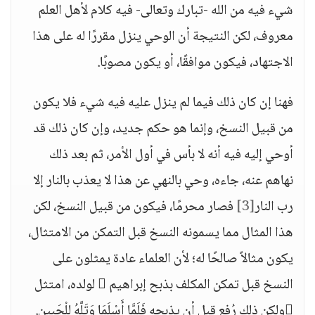
شيء فيه من الله -تبارك وتعالى- فيه كلام لأهل العلم
معروف، لكن النتيجة أن الوحي ينزل مقررًا له على هذا
الاجتهاد، فيكون موافقًا، أو يكون مصوبًا.
فهنا إن كان ذلك فيما لم ينزل عليه فيه شيء فلا يكون
من قبيل النسخ، وإنما هو حكم جديد، وإن كان ذلك قد
أوحي إليه فيه أنه لا بأس في أول الأمر، ثم بعد ذلك
نهاهم عنه، جاءه، وحي بالنهي عن هذا لا يعذب بالنار إلا
رب النار
[3]
فصار محرمًا، فيكون من قبيل النسخ، لكن
هذا المثال مما يسمونه النسخ قبل التمكن من الامتثال،
يكون مثالاً صالحًا له؛ لأن العلماء عادة يمثلون على
النسخ قبل تمكن المكلف بذبح إبراهيم  لولده، امتثل
ولكن ذلك رُفع قبل أن يذبحه فَلَمَّا أَسْلَمَا وَتَلَّهُ لِلْجَبِينِ.