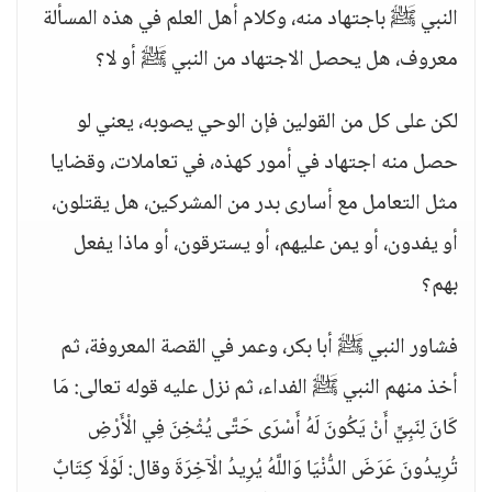
النبي ﷺ باجتهاد منه، وكلام أهل العلم في هذه المسألة
معروف، هل يحصل الاجتهاد من النبي ﷺ أو لا؟
لكن على كل من القولين فإن الوحي يصوبه، يعني لو
حصل منه اجتهاد في أمور كهذه، في تعاملات، وقضايا
مثل التعامل مع أسارى بدر من المشركين، هل يقتلون،
أو يفدون، أو يمن عليهم، أو يسترقون، أو ماذا يفعل
بهم؟
فشاور النبي ﷺ أبا بكر، وعمر في القصة المعروفة، ثم
أخذ منهم النبي ﷺ الفداء، ثم نزل عليه قوله تعالى: مَا
كَانَ لِنَبِيٍّ أَنْ يَكُونَ لَهُ أَسْرَى حَتَّى يُثْخِنَ فِي الْأَرْضِ
تُرِيدُونَ عَرَضَ الدُّنْيَا وَاللَّهُ يُرِيدُ الْآخِرَةَ وقال: لَوْلَا كِتَابٌ