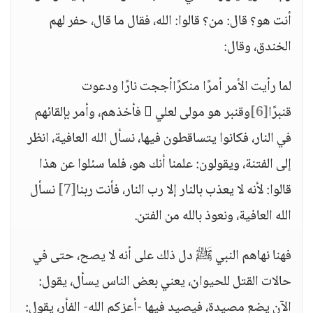
أنت هو؟ قال: من؟ قالوا: الله، فقال ما قال، حفر لهم
الخندق، وقال:
لما رأيت الأمر أمرًا منكرًاأججت نارًا ودعوت
قنبرًا
[6]
وقنبر هو مولى لعلي  فأخذهم، وأمر بإلقائهم
في النار، فكانوا يتساقطون فيها، نسأل الله العافية، انظر
إلى الفتنة، ويقولون: علمنا أنك هو، فلما سئلوا عن هذا
قالوا: لأنه لا يعذب بالنار إلا رب النار، فأنت ربنا
[7]
نسأل
الله العافية، ونعوذ بالله من الفتن.
فهنا نهاهم النبي ﷺ دل ذلك على أنه لا يصح، حتى في
حالات القتل للحيوان، يعني بعض الناس يسأل، يقول:
الآن يضع مصيدة، فيصيد فيها -أعزكم الله- الفأر، يقول: