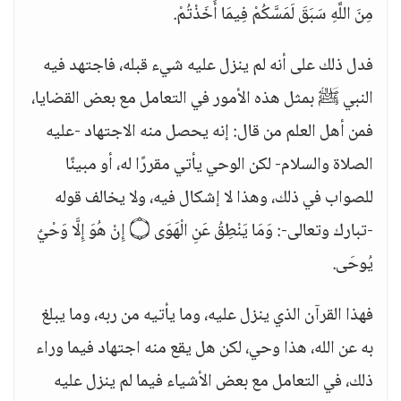
مِنَ اللَّهِ سَبَقَ لَمَسَّكُمْ فِيمَا أَخَذْتُمْ.
فدل ذلك على أنه لم ينزل عليه شيء قبله، فاجتهد فيه
النبي ﷺ بمثل هذه الأمور في التعامل مع بعض القضايا،
فمن أهل العلم من قال: إنه يحصل منه الاجتهاد -عليه
الصلاة والسلام- لكن الوحي يأتي مقررًا له، أو مبينًا
للصواب في ذلك، وهذا لا إشكال فيه، ولا يخالف قوله
-تبارك وتعالى-: وَمَا يَنْطِقُ عَنِ الْهَوَى ۝ إِنْ هُوَ إِلَّا وَحْيٌ
يُوحَى.
فهذا القرآن الذي ينزل عليه، وما يأتيه من ربه، وما يبلغ
به عن الله، هذا وحي، لكن هل يقع منه اجتهاد فيما وراء
ذلك، في التعامل مع بعض الأشياء فيما لم ينزل عليه