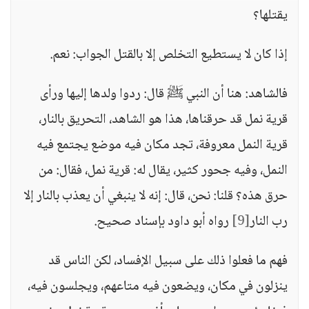
يقتلها؟
إذا كان لا يستطيع التخلص إلا بالقتل الجواب: نعم.
فالشاهد: هنا أن النبي ﷺ قال: ردوا ولدها إليها ورأى
قرية نمل قد حرقناها، هذا هو الشاهد، التحريق بالنار،
قرية النمل معروفة، تجد مكان فيه موضع يجتمع فيه
النمل، وفيه جحور كثير، يقال له: قرية نمل، فقال: من
حرق هذه؟ قلنا: نحن، قال: إنه لا ينبغي أن يعذب بالنار إلا
رب النار
[9]
رواه أبو داود بإسناد صحيح.
فهم ما فعلوا ذلك على سبيل الإفساد، لكن الناس قد
ينزلون في مكان، ويضعون فيه متاعهم، ويجلسون فيه،