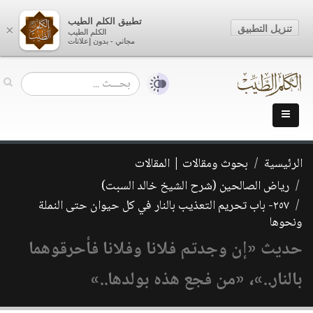
تطبيق الكلم الطيب
تنزيل التطبيق
×
الكلم الطيب
مجاني - بدون إعلانات
الرئيسية
بحوث ومقالات | المقالات
رياض الصالحين (شرح الشيخ خالد السبت)
٢٥٧- باب تحريم التعذيب بالنار في كل حيوان حتى النملة
ونحوها
حديث «إن وجدتم فلانا وفلانا فأحرقوهما
بالنار..»، «من فجع هذه بولدها..»