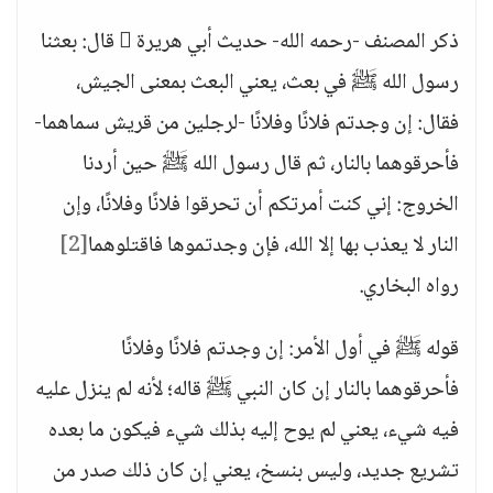
ذكر المصنف -رحمه الله- حديث أبي هريرة  قال: بعثنا
رسول الله ﷺ في بعث، يعني البعث بمعنى الجيش،
فقال: إن وجدتم فلانًا وفلانًا -لرجلين من قريش سماهما-
فأحرقوهما بالنار، ثم قال رسول الله ﷺ حين أردنا
الخروج: إني كنت أمرتكم أن تحرقوا فلانًا وفلانًا، وإن
النار لا يعذب بها إلا الله، فإن وجدتموها فاقتلوهما
[2]
رواه البخاري.
قوله ﷺ في أول الأمر: إن وجدتم فلانًا وفلانًا
فأحرقوهما بالنار إن كان النبي ﷺ قاله؛ لأنه لم ينزل عليه
فيه شيء، يعني لم يوح إليه بذلك شيء فيكون ما بعده
تشريع جديد، وليس بنسخ، يعني إن كان ذلك صدر من