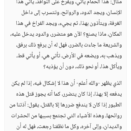
مثال: هذا الحمام يأتي، ويفرخ على النوافذ، يأتي هذا
الإنسان، ويجد الدود، والروائح، وتتسرب إلى داخل
الغرفة، ويتأذون بهذا، ثم يجيء، ويجد الفراخ في هذا
المكان، ماذا يصنع؟ الآن هو متضرر، والدود يدخل عليه،
والشريعة ما جاءت بالضرر، فهل له أن يرفع ذلك برفق،
ويذهب به، ويضعه في الأرض، تأتي هي، أو يأتي قط،
ويأكل هذا، أو نحو ذلك، دون أن يؤذيه؟
الذي يظهر -والله أعلم- أن هذا لا إشكال فيه، إذا لم يكن
يدفعه إلا بهذا، إذا كان يتضرر، كما أنه يجوز قتل هذه
الطيور إذا كان لا يندفع ضررها إلا بالقتل، يقول: آذتنا من
روائحها، وهذه الأشياء التي تجتمع بسببها من الحشرات
والديدان، وإلى آخره، وكل ما نظفنا رجعت، فهل له أن