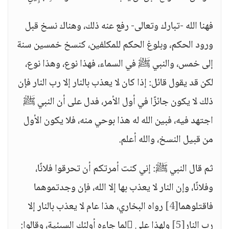
فهنا الله -تبارك وتعالى- رفع عنه ذلك، وهناك نسخ قبل
ورود الحكم، وبلوغ الحكم للمكلفين، كنسخ خمسين سنة
إلى خمس، والنبي ﷺ في السماء، فهذا نوع، وهذا نوع،
لكن قد يقول قائل: إذا كان لا يعذب بالنار إلا رب النار فإن
ذلك لا يكون جائزًا في أول الأمر، فدل على أن النبي ﷺ
اجتهد فيه، فبين الله له هذا بوحي منه، فلا يكون الأول
من قبيل النسخ، والله أعلم.
ثم قال النبي ﷺ: إني كنت أمرتكم أن تحرقوا فلانًا،
وفلانًا، وإن النار لا يعذب بها إلا الله، فإن وجدتموهما
فاقتلوهما
[4]
رواه البخاري، هذا عام لا يعذب بالنار إلا
رب النار
[5]
ولهذا علي لما جاءه أولئك السبئية، وقالوا: