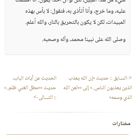
شيء من هذا القبيل، لكن لو أن أحدًا يقول: أنا أقسمت
عليه، وما خرج، وأنا أتأذى به، فنقول: لا بأس بهذه
المبيدات، لكن لا يكون بالتحريق بالنار، والله أعلم.
وصلى الله على نبينا محمد، وآله وصحبه.
<-السـابق ::
حديث «إن الله يعذب
الحديث عن آيات الباب،
الذين يعذبون الناس..» إلى ««لعن الله
حديث ««مطل الغني ظلم..»
الذي وسمه»
:: التـــالى->
مختارات