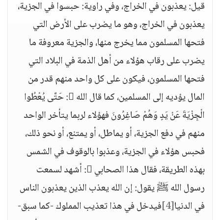
قيل: يعذبون في الخراج، وفي راوية: حبسوا في الجزية،
يعذبون في الخراج، وهو ما يضرب على الأرض التي
فتحها المسلمون مما يخرج منها، والجزية معروفة ما
يضرب على رقاب هؤلاء من أهل الذمة في البلاد التي
فتحها المسلمون، فيكون على كل واحد منهم قدر من
المال يؤديه إلى المسلمين، كما قال الله : حَتَّى يُعْطُوا
الْجِزْيَةَ عَنْ يَدٍ وَهُمْ صَاغِرُونَ فهؤلاء لربما يتأخر الواحد
منهم في دفع الجزية، أو يماطل، أو يمتنع، أو نحو ذلك،
فحبس هؤلاء في الجزية، وعذبوا بالوقوف في الشمس
بهذه الطريقة، فقال هذا الصحابي : أشهد لسمعت
رسول الله ﷺ يقول: إن الله يعذب الذين يعذبون الناس
في الدنيا
[4]
فيدخل في هذا تعذيب المملوك -كما سبق-