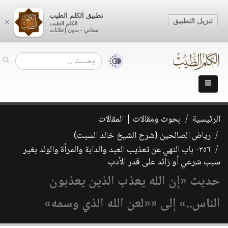
تطبيق الكلم الطيب
تنزيل التطبيق
×
الكلم الطيب
مجاني - بدون إعلانات
الرئيسية
بحوث ومقالات | المقالات
رياض الصالحين (شرح الشيخ خالد السبت)
٢٥٦- باب النهي عن تعذيب العبد والدابة والمرأة والولد بغير
سبب شرعي أو زائد على قدر الأدب
حديث «إن الله يعذب الذين يعذبون
الناس..» إلى ««لعن الله الذي وسمه»