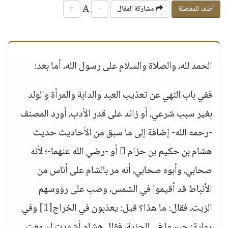
A
أضف للمفضلة
مشاركة المقال
-
+
الحمد لله، والصلاة والسلام على رسول الله، أما بعد:
ففي باب النهي عن تعذيب العبد والدابة والمرأة والولد
بغير سبب شرعي، أو زائد على قدر الأدب، أورد المصنف
-رحمه الله- إضافة إلى ما سبق من الأحاديث حديث
هشام بن حكيم بن حزام  أو -رضي الله عنهما-؛ لأنه
صحابي، وأبوه صحابي، أنه مر بالشام على أناس من
الأنباط قد أقيموا في الشمس، وصب على رؤوسهم
الزيت، فقال: ما هذا؟ قيل: يعذبون في الخراج
[1]
وفي
رواية: حبسوا في الجزية، فقال هشام أشهدت لسمعت