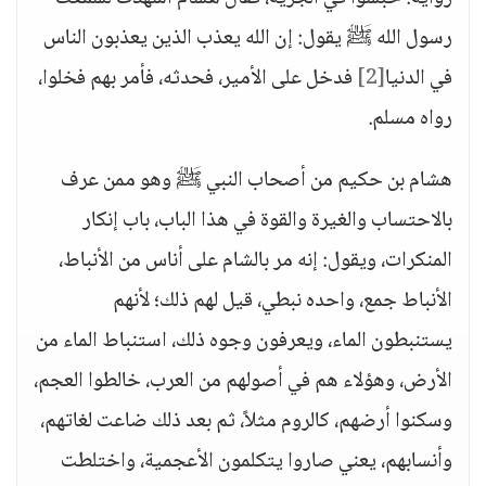
رسول الله ﷺ يقول: إن الله يعذب الذين يعذبون الناس
في الدنيا
[2]
فدخل على الأمير، فحدثه، فأمر بهم فخلوا،
رواه مسلم.
هشام بن حكيم من أصحاب النبي ﷺ وهو ممن عرف
بالاحتساب والغيرة والقوة في هذا الباب، باب إنكار
المنكرات، ويقول: إنه مر بالشام على أناس من الأنباط،
الأنباط جمع، واحده نبطي، قيل لهم ذلك؛ لأنهم
يستنبطون الماء، ويعرفون وجوه ذلك، استنباط الماء من
الأرض، وهؤلاء هم في أصولهم من العرب، خالطوا العجم،
وسكنوا أرضهم، كالروم مثلاً، ثم بعد ذلك ضاعت لغاتهم،
وأنسابهم، يعني صاروا يتكلمون الأعجمية، واختلطت