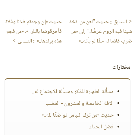
<-السـابق ::
حديث "لعن من اتخذ
حديث «إن وجدتم فلانا وفلانا
شيئا فيه الروح غرضًا.." إلى «من
فأحرقوهما بالنار..»، «من فجع
ضرب غلاما له حدًّا لم يأته..»
هذه بولدها..»
:: التـــالى->
مختارات
مسألة الطهارة للذكر ومسألة الاجتماع له..
الآفة الخامسة والعشرون - الغضب
حديث «من ترك اللباس تواضعًا لله..»
فضل الحياء