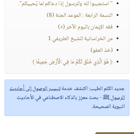
" استجيبوا لله وللرسول إذا دعاكم لما يُحييكم".
النسمة الرابعة : الموعد الجنة (8)
فقه الإيمان باليوم الآخر (٥)
من الخراسانية للشيخ الطريفي 1
(خذ العفو)
﴿ هُوَ الَّذِي خَلَقَ لَكُمْ مَا فِي الْأَرْضِ جَمِيعًا ﴾
جديد الكلم الطيب:
اكتشف خدمة
تيسير الوصول إلى أحاديث
الرسول ﷺ
- بحث معزز بالذكاء الاصطناعي في الأحاديث
النبوية الصحيحة.