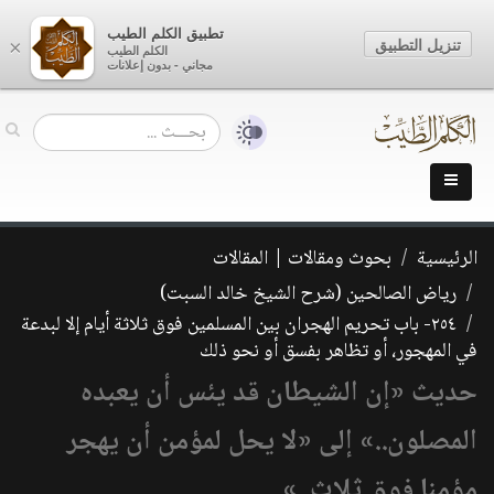
تطبيق الكلم الطيب
تنزيل التطبيق
×
الكلم الطيب
مجاني - بدون إعلانات
الرئيسية
بحوث ومقالات | المقالات
رياض الصالحين (شرح الشيخ خالد السبت)
٢٥٤- باب تحريم الهجران بين المسلمين فوق ثلاثة أيام إلا لبدعة
في المهجور، أو تظاهر بفسق أو نحو ذلك
حديث «إن الشيطان قد يئس أن يعبده
المصلون..» إلى «لا يحل لمؤمن أن يهجر
مؤمنا فوق ثلاث..»