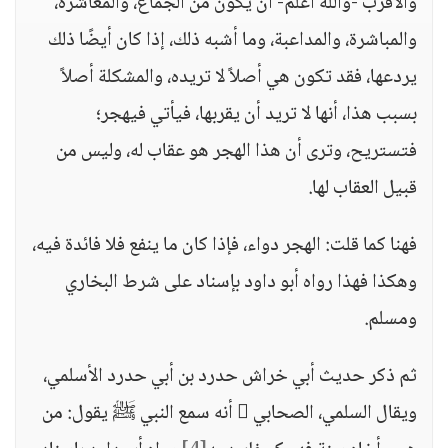
والأقرب -والله أعلم- أن يكون من الجماع، والمعاشرة،
والمباشرة، والمداعبة، وما أشبه ذلك، إذا كان أيضًا ذلك
يردعها، فقد تكون هي أصلاً لا تريده، والمشكلة أصلاً
بسبب هذا، أنها لا تريد أن يقربها، فيأتي فيهجر؛
فتستريح، وترى أن هذا الهجر هو عقاب له، وليس من
قبيل العقاب لها.
فهنا كما قلت: الهجر دواء، فإذا كان ما ينفع فلا فائدة فيه،
وهكذا فهذا رواه أبو داود بإسناد على شرط البخاري
ومسلم.
ثم ذكر حديث أبي خراش حدرد بن أبي حدرد الأسلمي،
ويقال السلمي، الصحابي  أنه سمع النبي ﷺ يقول: من