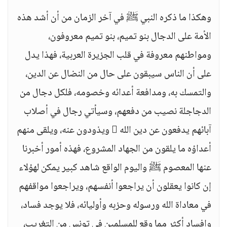
وهكذا ما ذكره النبي ﷺ في آخر الزمان من أن أشد هذه
الأمة على الدجال بنو تميم، بنو تميم معروفون،
ومواطنهم معروفة في قلب الجزيرة العربية، فهذا يدل
على أن الناس سيبقون على حال من النضال عن الدين،
والتمسك به، ومدافعة أعدائه وخصومه، فلكل دجال من
الدجاجلة نصيب من دفعهم، وسيأتي رجال في أصلاب
آبائهم يدفعون عن دين الله  ويذودون عنه، ويلقى منهم
أعداؤه ما يلقون من الجهاد المشروع، فهذه أمور أخبرنا
عنها المعصوم ﷺ واليوم الواقع شاهد كبير يمكن لهؤلاء
إن كانوا يعقلون أن يراجعوا أنفسهم، ويراجعوا مواقفهم
في معاداة الله ورسوله وحزبه وأوليائه، فلا يوجد فساد،
وإفساد أكثر مما وقع للمسلمين في تونس من التغريب،