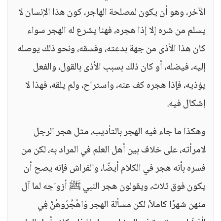
الآخر، وهو أن يكون لمصلحة الهاجر، كون هذا الإنسان لا
يسلم من شره إلا إذا هجره، فهنا يشرع له الهجر سواء
كان هذا الأذى من جهة بدعته، وفسقه، ونحو ذلك يوصله
إليه، فيضله، أو كان ذلك بسبب الأذى بالقول، والفعل
يؤذيه، فإذا هجره كف عنه، واستراح، ولم يلقه، فهذا لا
إشكال فيه.
وهكذا ما جاء فيه الهجر بالتأديب، مثل هجر الرجل
لامرأته، على خلاف بين أهل العلم في المراد به، لكن من
فسره بأنه هجر في الكلام أيضًا، والفراش فإنه يصح أن
يكون فوق ثلاث، ويقولون هجر النبي ﷺ أزواجه لما آل
منهن شهرًا كاملاً، لكن مسألة الهجر وَاهْجُرُوهُنَّ فِي