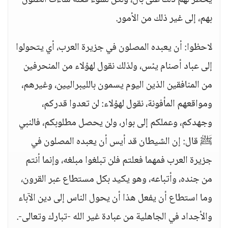
يخطر لهم ذلك على بال، ولكن لسوء فعله ساءت الظنون
بهم، إلى غير ذلك من الأمور.
لاحظوا: أن يعبده المصلون في جزيرة العرب، أي يتحولوا
إلى عباد أصنام يئس، ولذلك نقول لهؤلاء من المنحرفين
من المنافقين الذين اليوم يسمون بالليبراليين، وغيرهم،
ومواقعهم المأفونة، نقول لهؤلاء: لن تعدوا قدركم،
وجهدكم، وعملكم إلى بوار، ولن يحصل مطلوبكم، فالنبي
ﷺ قال: إن الشيطان قد أيس أن يعبده المصلون في
جزيرة العرب فمهما فعلتم فلن تبلغوا مبلغه، وإنما أنتم
من جنده، وأتباعه، وهو يكيد بكل مستطاع عبر القرون،
وما استطاع أن يفعل هذا أن يحول الناس إلى دين الآباء
والأجداد في الجاهلية من عبادة غير الله -تبارك وتعالى-.