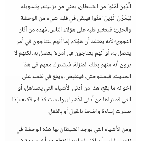
الَّذِينَ آمَنُوا من الشيطان، يعني من تزيينه، وتسويله
لِيَحْزُنَ الَّذِينَ آمَنُوا فيبقى في قلبه شيء من الوحشة
والحزن؛ فيتغير قلبه على هؤلاء الناس، فهذه من آثار
النجوى؛ لأنه يعتقد أن هؤلاء إما أنهم يتناجون في أمر
يتصل به، أو أنهم يتناجون في أمر لا يتصل به، لكنهم لا
يرون أنه منهم بتلك المنزلة، فيشترك معهم في هذا
الحديث، فيستوحش، فينقبض، ويقع في نفسه على
إخوانه ما يقع، هذا من أدنى الأشياء التي يتساهل، أو
التي قد نراها من أدنى الأشياء، وليست كذلك، فكيف إذا
صدرت إساءة واضحة بالقول أو بالفعل.
ومن الأشياء التي يوجد الشيطان بها هذه الوحشة في