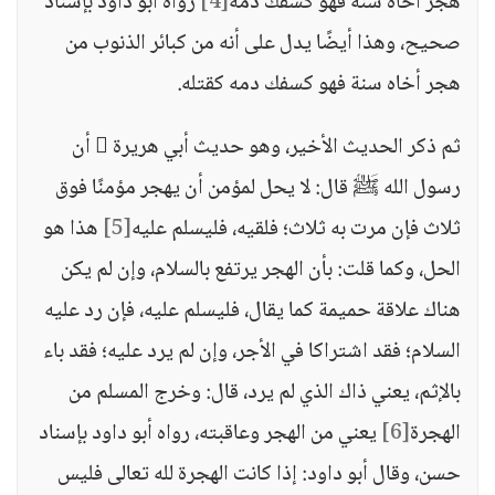
هجر أخاه سنة فهو كسفك دمه
[4]
رواه أبو داود بإسناد
صحيح، وهذا أيضًا يدل على أنه من كبائر الذنوب من
هجر أخاه سنة فهو كسفك دمه كقتله.
ثم ذكر الحديث الأخير، وهو حديث أبي هريرة  أن
رسول الله ﷺ قال: لا يحل لمؤمن أن يهجر مؤمنًا فوق
ثلاث فإن مرت به ثلاث؛ فلقيه، فليسلم عليه
[5]
هذا هو
الحل، وكما قلت: بأن الهجر يرتفع بالسلام، وإن لم يكن
هناك علاقة حميمة كما يقال، فليسلم عليه، فإن رد عليه
السلام؛ فقد اشتراكا في الأجر، وإن لم يرد عليه؛ فقد باء
بالإثم، يعني ذاك الذي لم يرد، قال: وخرج المسلم من
الهجرة
[6]
يعني من الهجر وعاقبته، رواه أبو داود بإسناد
حسن، وقال أبو داود: إذا كانت الهجرة لله تعالى فليس