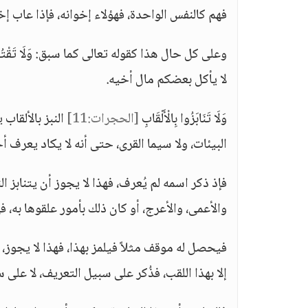
فهم كالنفس الواحدة، فهؤلاء إخوانه، فإذا عاب إخ
وعلى كل حال هذا كقوله تعالى كما سبق: وَلَا تَقْتُلُوا أَنْفُ
لا يأكل بعضكم مال أخيه.
وَلَا تَنَابَزُوا بِالْأَلْقَابِ
[الحجرات:11]
النبز بالألقا
البيئات، ولا سيما القرى، حتى أنه لا يكاد يعرف أحد
فإذ ذكر اسمه لم يُعرف، فهذا لا يجوز أن يتنابز ا
والأعمى، والأعرج، أو كان ذلك بأمور علقوها به، ف
فيحصل له موقف مثلاً فيلمز بهذا، فهذا لا يجوز، 
إلا بهذا اللقب، فذُكر على سبيل التعريف، لا على س