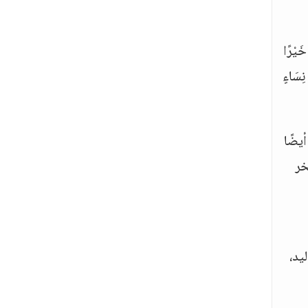
َيْرًا
سَاءٍ
يضًا
خر
ليد،