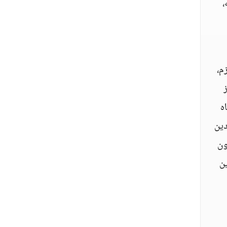
،
م،
ه
دين
 يكون
ين