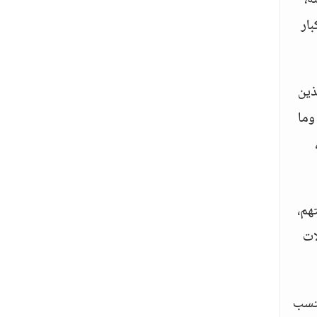
،
بار
لذين
وما
يلتهم،
ات
بلد الذي ينتسب