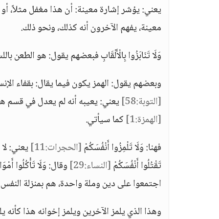
يعني: يؤشر إشارة معينة: أن هذا مغفل مثلاً، أو
معينة، يفهم الآخرون أنه كذلك، ونحو ذلك.
وَلَا تَنَابَزُوا بِالْأَلْقَابِ فبعضهم يقول: هو الطع
وبعضهم يقول: الهمز يكون فيما يقال: بقفاء الإنسان من 
[التوبة:58]
يعني: يعيبه أنه لم يعدل في قسم هذه الصدقات، الزكاة ون
[الهمزة:1]
كما سيأتي.
فهنا: وَلَا تَلْمِزُوا أَنْفُسَكُمْ
[الحجرات:11]
تَقْتُلُوا أَنْفُسَكُمْ
[النساء:29]
وقال: وَلَا تَأْكُلُوا أَمْوَالَ
اجتمعوا على دين وملة واحدة، هم بمنزلة النفس 
وهذا الذي يلمز الآخرين ويلمز إخوانه هذا كأنه ي