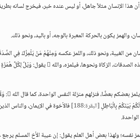
 أن هذا الإنسان مثلاً جاهل، أو ليس عنده خبر، فيخرج لسانه بطريق
ن باللسان، والهمز يكون بالحركة المعبرة بالوجه، أو باليد، ونحو ذلك.
الغيبة، ونحو ذلك، واللمز عكسه وَمِنْهُمْ مَنْ يَلْمِزُكَ فِي الصَّدَقَ
حوها، فيلمزه، والله  يقول: وَيْلٌ لِكُلِّ هُمَزَةٍ لُمَزَةٍ
يعني: لا يلمز بعضكم بعضًا، فنزلهم منزلة النفس الواحدة، كما قال 
كُمْ بَيْنَكُمْ بِالْبَاطِلِ
[البقرة:188]
فالأخوة في الإيمان، والناس الذين
الواحدة.
لمز نفسه؛ ولهذا بعض أهل العلم يقول: إن عيبة الأخ المسلم يرجع ع