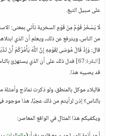
على سبيل التبع.
لَا يَسْخَرْ قَوْمٌ مِنْ قَوْمٍ السخرية تأتي بمعنى:
قال: وَإِذْ قَالَ مُوسَى لِقَوْمِهِ إِنَّ اللَّهَ يَأْمُرُكُمْ أَنْ تَذْبَح
[البقرة:67]
قد يصيبه هذا.
فالبلاء موكل بالمنطق، ولو ذكرت نماذج وأمثلة 
بالناس؟ إذن لرأيتم من ذلك عجبًا، هذا موجود ف
ويكفيكم هذا المثال في الواقع المعاصر: