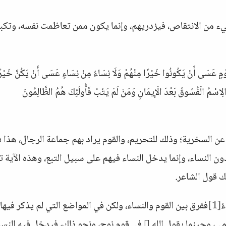
شيء من الانتقاص، فيزدريهم، وإنما يكون ممن تعاظمت نفسه، وتكبر
ٌ مِنْ قَوْمٍ عَسَى أَنْ يَكُونُوا خَيْرًا مِنْهُمْ وَلَا نِسَاءٌ مِنْ نِسَاءٍ عَسَى أَنْ يَكُنَّ خَيْر
ْسَ الِاسْمُ الْفُسُوقُ بَعْدَ الْإِيمَانِ وَمَنْ لَمْ يَتُبْ فَأُولَئِكَ هُمُ الظَّالِمُونَ
قَوْمٍ هذا نهي عن السخرية؛ وذلك للتحريم، والقوم يراد بهم جماعة الرجال، هذا
ون النساء، وإنما يدخل النساء فيهم على سبيل التبع، وهذه الآية 
 ذلك قول الشاعر.
ُ
[1]
ففرق بين القوم والنساء، ولكن في المواضع التي لم يذكر فيها
النساء، حينما يخاطب الأنبياء مثلاً قومهم: يا قومي، وحينما يقول الله  في قوم نوح، ونحو ذلك، فيدخل فيه ال