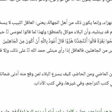
 الاستهزاء، وإنما يكون ذلك من أهل الجهالة، يعني: العاقل اللبيب لا يسخ
من الناس، ويترفع عن ذلك، ويعلم أن الذي ابتلاهم قد يبتليه، 
ُوا بَقَرَةً قَالُوا أَتَتَّخِذُنَا هُزُوًا قَالَ أَعُوذُ بِاللَّهِ أَنْ أَكُونَ مِنَ الْجَاهِلِينَ
فدل ذلك على أن الذي يستهزئ بالناس من الجاهلين، فالعاقل إذا رأى مبتلى حمد الله  على 
من الماضي ومن الحاضر، كيف يسرع البلاء لمن وقع منه أدنى شماتة
ي كتب التراجم، وفي غيرها، وفي كتب الآداب.