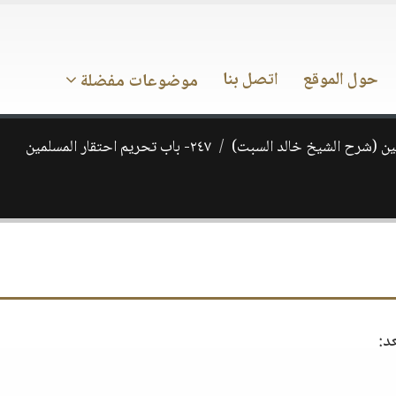
حول الموقع
اتصل بنا
موضوعات مفضلة
ن (شرح الشيخ خالد السبت)
٢٤٧- باب تحريم احتقار المسلمين
د: