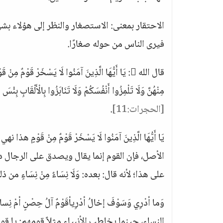
الاحتقار بمعنى: الاستصغار والنظر إلى هؤلاء ب
فيرى الناس من حوله صغارًا.
قال الله : يَا أَيُّهَا الَّذِينَ آمَنُوا لَا يَسْخَرْ قَوْم
مِنْهُنَّ وَلَا تَلْمِزُوا أَنْفُسَكُمْ وَلَا تَنَابَزُوا بِالْأَلْقَابِ بِئ
[الحجرات:11]
.
يَا أَيُّهَا الَّذِينَ آمَنُوا لَا يَسْخَرْ قَوْمٌ مِنْ 
الأصل، فإن القوم إنما يقال ويصدق على الرجال د
على هذا؛ لأنه قال: بعده: وَلَا نِسَاءٌ مِنْ نِسَاءٍ من
وَما أدْرِي وَسَوْفَ إخالُ أدْرِيأقَوْمٌ آلُ حِصْنٍ أمْ نِساء