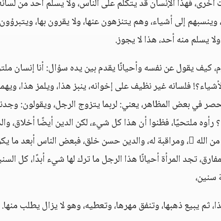
ت أخرى، فهذا الإنسان قد يتكلم على الناس، ولا يسلم أحد من لسانه
، وينسبهم إلى أشياء، وهم يتنزهون عنها، ولا يقرون بها، ويتبرؤون
ولا يسلم منه أحد، هذا لا يجوز.
كيف يقول عن نفسه وأحيانًا يقدم بين يده سؤال: أنا إنسان ملتز
ياء؟! فلسانه غير نظيف على إخوانه، ينبز هذا، ويلمز هذا، ويهمز
حصر في بعض المظاهر، يعني: لربما يتزوج الرجل، ويقولون: وجدنا
 رأوه ملتحيًا، فظنوا أن هذا كل شيء، لكن الدين أيضًا أخلاق، وال
تعامل، والدين أمانة، والدين صدق، والدين خوف من الله ، ومراقبة له، والدين حسن خلق، فبعض الناس أبعد ما
ارق، تجد المرأة أحيانًا هذا الرجل ما ترك لها شيء أبدًا، كل السن
 سنين،
، ثم يبيع ذهبها، وتنفق مهرها، وتعطيه، وهو لا يزال يطلب منها.