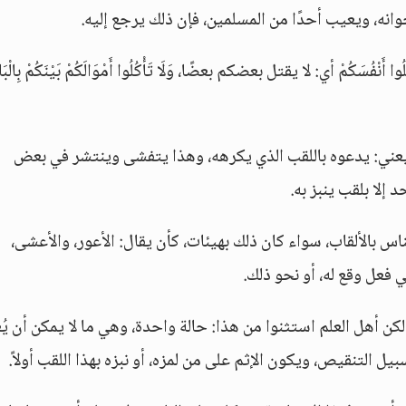
وانه، ويعيب أحدًا من المسلمين، فإن ذلك يرجع إليه.
سَكُمْ أي: لا يقتل بعضكم بعضًا، وَلَا تَأْكُلُوا أَمْوَالَكُمْ بَيْنَكُمْ بِالْبَ
ب يعني: يدعوه باللقب الذي يكرهه، وهذا يتفشى وينتشر في بعض
 إلا بلقب ينبز به.
لناس بالألقاب، سواء كان ذلك بهيئات، كأن يقال: الأعور، والأعشى،
ي فعل وقع له، أو نحو ذلك.
لكن أهل العلم استثنوا من هذا: حالة واحدة، وهي ما لا يمكن أن ي
بيل التنقيص، ويكون الإثم على من لمزه، أو نبزه بهذا اللقب أولاً.