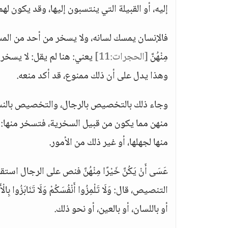
إليه، أو القبيلة التي ينتسبون إليها، وقد يكون ل
فالإنسان يمسك لسانه، ولا يسخر من أحد من المسلمين عَسَى أَ
مِنْهُنَّ
[الحجرات:11]
يعني: هنا لم يقل: لا يسخر أحد
وهذا يدل على أن ذلك ممنوع، قد أكد منعه.
وجاء ذلك بالتخصيص بالرجال، والتخصيص بالنساء
منهن مما يكون من قبيل السخرية، فتسخر منها: بس
منها لجهلها، أو غير ذلك من الأمور.
عَسَى أَنْ يَكُنَّ خَيْرًا مِنْهُنَّ فنص على الرجال
التنصيص، قال: وَلَا تَلْمِزُوا أَنْفُسَكُمْ وَلَا تَنَابَ
أو باللسان، أو بالعين، أو نحو ذلك.