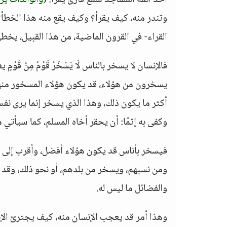
أحد أئمة المساجد سمع قارئ يقرأ:
(والوالدات ير
وتندر منه، كيف يقرأ؟ وكيف يقع منه هذا الخطأ؟ 
القراء- في القرون الماضية، من هذا القبيل، ي
فالإنسان لا يسخر بالناس لَا يَسْخَرْ قَوْمٌ مِنْ قَوْمٍ
يسخرون من هؤلاء، قد يكون هؤلاء المسخور منه
أكثر ما يكون ذلك، وهذا الذي يسخر إنما يرى نف
وكفى به إثمًا: أن يحقر أخاه المسلم، كما سيأتي
ومن نسبهم، ويسخر من بلدهم، أو نحو ذلك، وقد ي
والفضائل ما ليس له.