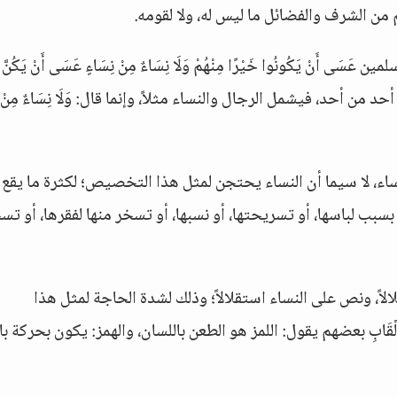
هم من الشرف والفضائل ما ليس له، ولا لقومه.
نْ يَكُونُوا خَيْرًا مِنْهُمْ وَلَا نِسَاءٌ مِنْ نِسَاءٍ عَسَى أَنْ يَكُنَّ خ
 من أحد، فيشمل الرجال والنساء مثلاً، وإنما قال: وَلَا نِسَاءٌ مِنْ نِ
، لا سيما أن النساء يحتجن لمثل هذا التخصيص؛ لكثرة ما يقع أ
بب لباسها، أو تسريحتها، أو نسبها، أو تسخر منها لفقرها، أو تس
 استقلالاً، ونص على النساء استقلالاً؛ وذلك لشدة الحاجة لمثل هذا
زُوا بِالْأَلْقَابِ بعضهم يقول: اللمز هو الطعن باللسان، والهمز: يكون بحركة با