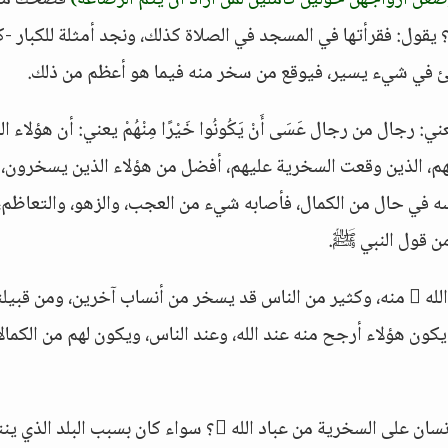
ضعن أزواجهن حولين كاملين لمن أراد أن يتم الرضاعة)
فضحك منه
يقول: فقرأتها في المسجد في الصلاة كذلك، ونجد أمثلة للكبار -ك
خطئ في شيء يسير، فيوقع من سخر منه فيما هو أعظم من ذلك.
 يعني: رجال من رجال عَسَى أَنْ يَكُونُوا خَيْرًا مِنْهُمْ يعني: أن هؤلاء ا
م، الذين وقعت السخرية عليهم، أفضل من هؤلاء الذين يسخرون، 
سه في حال من الكمال، فأصابه شيء من العجب، والزهو، والتعاظم،
 من قول النبي ﷺ.
فيسخر بأناس قد يكون هؤلاء أفضل، وأقرب إلى الله  منه، وكثير من الناس قد يسخر من أنساب آخرين، ومن قب
كون هؤلاء أرجح منه عند الله، وعند الناس، ويكون لهم من الكمال
وهذا أمر قد يعجب الإنسان منه، كيف يجترئ الإنسان على السخرية من عباد الله ؟ سواء كان بسبب ال