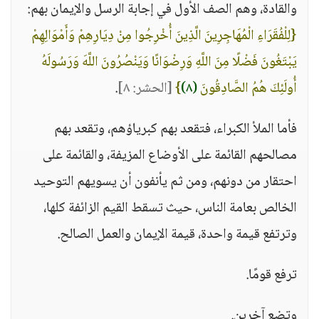
والقادة، وهم الصف الأول في إجابة الرسل والإيمان بهم:
{لِلْفُقَرَاءِ الْمُهَاجِرِينَ الَّذِينَ أُخْرِجُوا مِنْ دِيَارِهِمْ وَأَمْوَالِهِمْ
يَبْتَغُونَ فَضْلًا مِنَ اللَّهِ وَرِضْوَانًا وَيَنْصُرُونَ اللَّهَ وَرَسُولَهُ
أُولَئِكَ هُمُ الصَّادِقُونَ
(٨)
}
[الحشر: ٨]
.
فأما الملأ الكبراء، فتقعد بهم كبرياؤهم، وتقعد بهم
مصالحهم القائمة على الأوضاع المزيفة، والقائمة على
احتقار من دونهم، ومن ثم يأنفون أن يسويهم التوحيد
الخالص بعامة الناس، حيث تسقط القيم الزائفة كلها،
وترتفع قيمة واحدة، قيمة الإيمان والعمل الصالح.
ترفع قومًا.
وتضع آخرين.