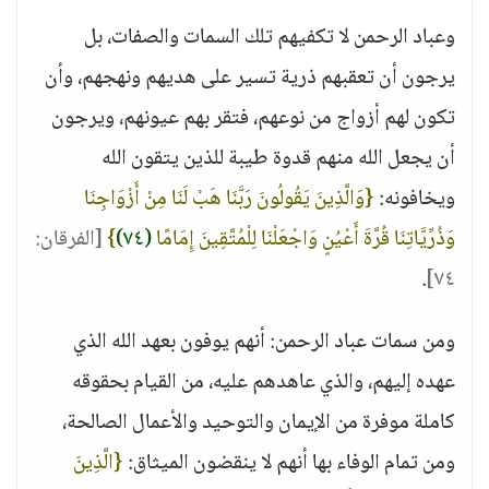
وعباد الرحمن لا تكفيهم تلك السمات والصفات، بل
يرجون أن تعقبهم ذرية تسير على هديهم ونهجهم، وأن
تكون لهم أزواج من نوعهم، فتقر بهم عيونهم، ويرجون
أن يجعل الله منهم قدوة طيبة للذين يتقون الله
ويخافونه:
{وَالَّذِينَ يَقُولُونَ رَبَّنَا هَبْ لَنَا مِنْ أَزْوَاجِنَا
وَذُرِّيَّاتِنَا قُرَّةَ أَعْيُنٍ وَاجْعَلْنَا لِلْمُتَّقِينَ إِمَامًا
(٧٤)
}
[الفرقان:
.
٧٤]
ومن سمات عباد الرحمن: أنهم يوفون بعهد الله الذي
عهده إليهم، والذي عاهدهم عليه، من القيام بحقوقه
كاملة موفرة من الإيمان والتوحيد والأعمال الصالحة،
ومن تمام الوفاء بها أنهم لا ينقضون الميثاق:
{الَّذِينَ