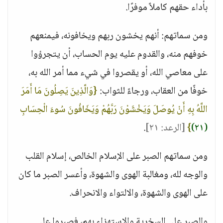
بأداء حقهم كاملاً موفرًا.
ومن سماتهم: أنهم يخشون ربهم ويخافونه، فيمنعهم
خوفهم منه، والقدوم عليه يوم الحساب، أن يتجرؤوا
على معاصي الله، أو يقصروا في شيء مما أمر الله به،
خوفًا من العقاب، ورجاءً للثواب:
{وَالَّذِينَ يَصِلُونَ مَا أَمَرَ
اللَّهُ بِهِ أَنْ يُوصَلَ وَيَخْشَوْنَ رَبَّهُمْ وَيَخَافُونَ سُوءَ الْحِسَابِ
(٢١)
}
[الرعد: ٢١]
.
ومن سماتهم الصبر على الإسلام الخالص، إسلام القلب
والوجه لله، ومغالبة الهوى والشهوة، وأعسر الصبر ما كان
على الهوى والشهوة، والالتواء والانحراف.
والصبر على السخرية والاستهزاء بهم، فصبروا على