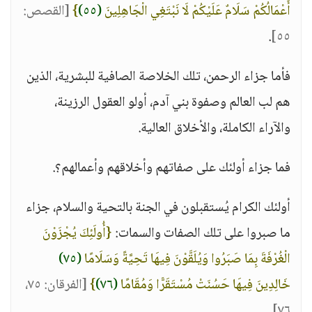
أَعْمَالُكُمْ سَلَامٌ عَلَيْكُمْ لَا نَبْتَغِي الْجَاهِلِينَ
(٥٥)
}
[القصص:
.
٥٥]
فأما جزاء الرحمن، تلك الخلاصة الصافية للبشرية، الذين
هم لب العالم وصفوة بني آدم، أولو العقول الرزينة،
والآراء الكاملة، والأخلاق العالية.
فما جزاء أولئك على صفاتهم وأخلاقهم وأعمالهم؟.
أولئك الكرام يُستقبلون في الجنة بالتحية والسلام، جزاء
ما صبروا على تلك الصفات والسمات:
{أُولَئِكَ يُجْزَوْنَ
الْغُرْفَةَ بِمَا صَبَرُوا وَيُلَقَّوْنَ فِيهَا تَحِيَّةً وَسَلَامًا
(٧٥)
خَالِدِينَ فِيهَا حَسُنَتْ مُسْتَقَرًّا وَمُقَامًا
(٧٦)
}
[الفرقان: ٧٥،
.
٧٦]