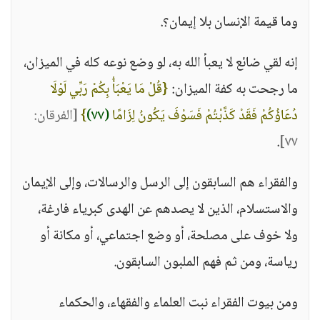
وما قيمة الإنسان بلا إيمان؟.
إنه لقي ضائع لا يعبأ الله به، لو وضع نوعه كله في الميزان،
ما رجحت به كفة الميزان:
{قُلْ مَا يَعْبَأُ بِكُمْ رَبِّي لَوْلَا
دُعَاؤُكُمْ فَقَدْ كَذَّبْتُمْ فَسَوْفَ يَكُونُ لِزَامًا
(٧٧)
}
[الفرقان:
.
٧٧]
والفقراء هم السابقون إلى الرسل والرسالات، وإلى الإيمان
والاستسلام، الذين لا يصدهم عن الهدى كبرياء فارغة،
ولا خوف على مصلحة، أو وضع اجتماعي، أو مكانة أو
رياسة، ومن ثم فهم الملبون السابقون.
ومن بيوت الفقراء نبت العلماء والفقهاء، والحكماء