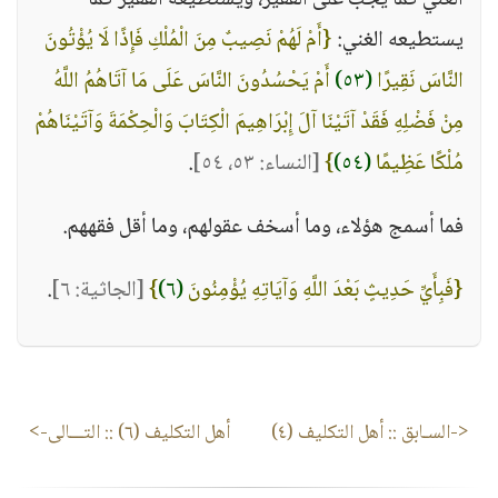
الغني كما يجب على الفقير، ويستطيعه الفقير كما
يستطيعه الغني:
{أَمْ لَهُمْ نَصِيبٌ مِنَ الْمُلْكِ فَإِذًا لَا يُؤْتُونَ
النَّاسَ نَقِيرًا
(٥٣)
أَمْ يَحْسُدُونَ النَّاسَ عَلَى مَا آتَاهُمُ اللَّهُ
مِنْ فَضْلِهِ فَقَدْ آتَيْنَا آلَ إِبْرَاهِيمَ الْكِتَابَ وَالْحِكْمَةَ وَآتَيْنَاهُمْ
مُلْكًا عَظِيمًا
(٥٤)
}
[النساء: ٥٣، ٥٤]
.
فما أسمج هؤلاء، وما أسخف عقولهم، وما أقل فقههم.
{فَبِأَيِّ حَدِيثٍ بَعْدَ اللَّهِ وَآيَاتِهِ يُؤْمِنُونَ
(٦)
}
[الجاثية: ٦]
.
<-السـابق ::
أهل التكليف (٤)
أهل التكليف (٦)
:: التـــالى->