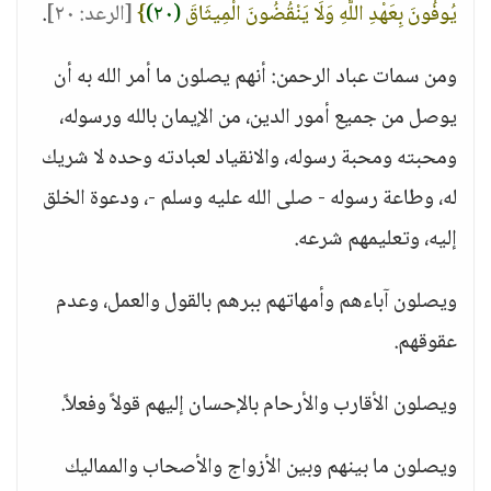
يُوفُونَ بِعَهْدِ اللَّهِ وَلَا يَنْقُضُونَ الْمِيثَاقَ
(٢٠)
}
[الرعد: ٢٠]
.
ومن سمات عباد الرحمن: أنهم يصلون ما أمر الله به أن
يوصل من جميع أمور الدين، من الإيمان بالله ورسوله،
ومحبته ومحبة رسوله، والانقياد لعبادته وحده لا شريك
له، وطاعة رسوله - صلى الله عليه وسلم -، ودعوة الخلق
إليه، وتعليمهم شرعه.
ويصلون آباءهم وأمهاتهم ببرهم بالقول والعمل، وعدم
عقوقهم.
ويصلون الأقارب والأرحام بالإحسان إليهم قولاً وفعلاً.
ويصلون ما بينهم وبين الأزواج والأصحاب والمماليك