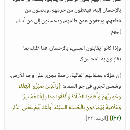
بالإحسان إليه، فيعطون من حرمهم، ويصلون من
قطعهم، ويعفون عمن ظلمهم، ويحسنون إلى من أساء
إليهم.
وإذا كانوا يقابلون المسيء بالإحسان، فما ظنك بما
يقابلون به المحسن؟.
إن هؤلاء بصفاتهم العالية، رحمة تجري على وجه الأرض،
وشمس تجري في جو السماء:
{وَالَّذِينَ صَبَرُوا ابْتِغَاءَ
وَجْهِ رَبِّهِمْ وَأَقَامُوا الصَّلَاةَ وَأَنْفَقُوا مِمَّا رَزَقْنَاهُمْ سِرًّا
وَعَلَانِيَةً وَيَدْرَءُونَ بِالْحَسَنَةِ السَّيِّئَةَ أُولَئِكَ لَهُمْ عُقْبَى الدَّارِ
(٢٢)
}
[الرعد: ٢٢]
.