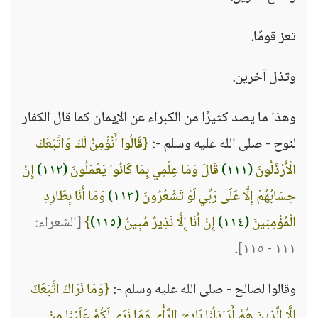
تعز قومًا.
وتذل آخرين.
وهذا ما يصد كثيرًا من الكبراء عن الإيمان كما قال الكفار
لنوح - صلى الله عليه وسلم -:
{قَالُوا أَنُؤْمِنُ لَكَ وَاتَّبَعَكَ
الْأَرْذَلُونَ
(١١١)
قَالَ وَمَا عِلْمِي بِمَا كَانُوا يَعْمَلُونَ
(١١٢)
إِنْ
حِسَابُهُمْ إِلَّا عَلَى رَبِّي لَوْ تَشْعُرُونَ
(١١٣)
وَمَا أَنَا بِطَارِدِ
الْمُؤْمِنِينَ
(١١٤)
إِنْ أَنَا إِلَّا نَذِيرٌ مُبِينٌ
(١١٥)
}
[الشعراء:
.
١١١ - ١١٥]
وقالوا لصالح - صلى الله عليه وسلم -:
{وَمَا نَرَاكَ اتَّبَعَكَ
إِلَّا الَّذِينَ هُمْ أَرَاذِلُنَا بَادِيَ الرَّأْيِ وَمَا نَرَى لَكُمْ عَلَيْنَا مِنْ