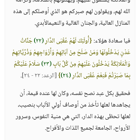
والملائكة يسلمون عليهم، ويهنئونهم بالسلامة، وكرامة
الله لهم، ويقولون لهم صبركم هو الذي أوصلكم إلى هذه
المنازل العالية، والجنان الغالية والنعيمالأبدي.
فيا سعادة هؤلاء:
{أُولَئِكَ لَهُمْ عُقْبَى الدَّارِ
(٢٢)
جَنَّاتُ
عَدْنٍ يَدْخُلُونَهَا وَمَنْ صَلَحَ مِنْ آبَائِهِمْ وَأَزْوَاجِهِمْ وَذُرِّيَّاتِهِمْ
وَالْمَلَائِكَةُ يَدْخُلُونَ عَلَيْهِمْ مِنْ كُلِّ بَابٍ
(٢٣)
سَلَامٌ عَلَيْكُمْ
بِمَا صَبَرْتُمْ فَنِعْمَ عُقْبَى الدَّارِ
(٢٤)
}
[الرعد: ٢٢ - ٢٤]
.
فحقيق بكل عبد نصح نفسه، وكان لها عنده قيمة، أن
يجاهدها لعلها تأخذ من أوصاف أولي الألباب بنصيب،
لعلها تحظى بهذه الدار، التي هي منية النفوس، وسرور
الأرواح، الجامعة لجميع اللذات والأفراح.