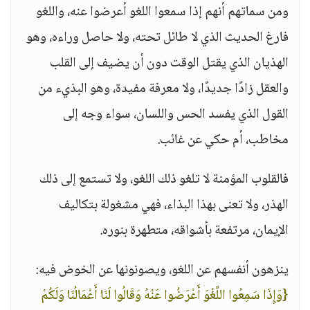
ومن سماتهم أنهم إذا سمعوا اللغو أعرضوا عنه، واللغو
فارغ الحديث الذي لا طائل تحته، ولا حاصل وراءه، وهو
الهذيان الذي يقتل الوقت دون أن يضيف إلى القلب
والعقل زادًا جديدًا، ولا معرفة مفيدة، وهو البذيء من
القول الذي يفسد الحس واللسان، سواء وجه إلى
مخاطب، أم حكي عن غائب.
فالقلوب المؤمنة لا تلغو ذلك اللغو، ولا تستمع إلى ذلك
الهذر، ولا تعنى بهذا البذاء، فهي مشغولة بتكاليف
الإيمان، مرتفعة بأشواقه، متطهرة بنوره.
ينزهون أنفسهم عن اللغو، ويصونونها عن الخوض فيه:
{وَإِذَا سَمِعُوا اللَّغْوَ أَعْرَضُوا عَنْهُ وَقَالُوا لَنَا أَعْمَالُنَا وَلَكُمْ