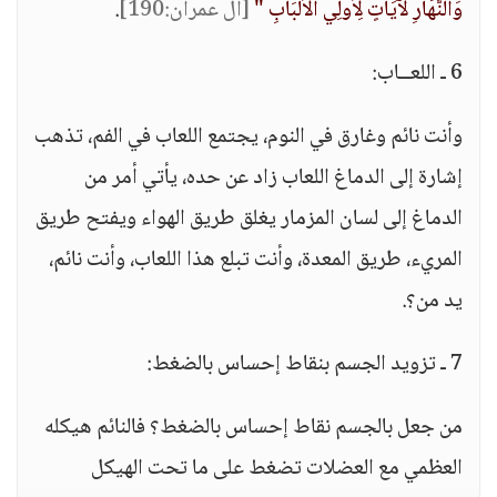
وَالنَّهَارِ لَآَيَاتٍ لِأُولِي الْأَلْبَابِ "
[آل عمران:190]
.
6 ـ اللعــاب:
وأنت نائم وغارق في النوم، يجتمع اللعاب في الفم، تذهب
إشارة إلى الدماغ اللعاب زاد عن حده، يأتي أمر من
الدماغ إلى لسان المزمار يغلق طريق الهواء ويفتح طريق
المريء، طريق المعدة، وأنت تبلع هذا اللعاب، وأنت نائم،
يد من؟.
7 ـ تزويد الجسم بنقاط إحساس بالضغط:
من جعل بالجسم نقاط إحساس بالضغط؟ فالنائم هيكله
العظمي مع العضلات تضغط على ما تحت الهيكل