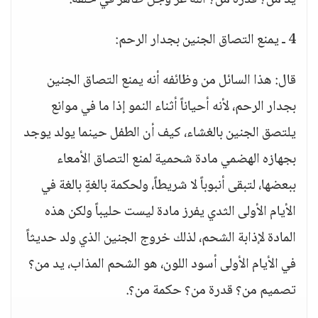
يد من؟ قدرة من؟ الله عز وجل ظاهر في خلقه.
4 ـ يمنع التصاق الجنين بجدار الرحم:
قال: هذا السائل من وظائفه أنه يمنع التصاق الجنين
بجدار الرحم، لأنه أحياناً أثناء النمو إذا ما في موانع
يلتصق الجنين بالغشاء، كيف أن الطفل حينما يولد يوجد
بجهازه الهضمي مادة شحمية لمنع التصاق الأمعاء
ببعضها، لتبقى أنبوباً لا شريطاً، ولحكمة بالغةٍ بالغة في
الأيام الأولى الثدي يفرز مادة ليست حليباً ولكن هذه
المادة لإذابة الشحم، لذلك خروج الجنين الذي ولد حديثاً
في الأيام الأولى أسود اللون، هو الشحم المذاب، يد من؟
تصميم من؟ قدرة من؟ حكمة من؟.