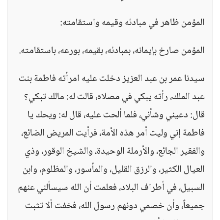
المؤمن ظاهر في مبادئه وقيمه واستقامته:
المؤمن صارخ بإيمانه، بمبادئه، بقيمه، بورعه، باستقامته.
سيدنا عمر بن عبد العزيز دخلت عليه امرأته فاطمة بنت
عبد الملك، رأته يبكي في مصلاه، قالت له: مالك تبكي؟
قال: دعيني وشأني، فلما ألحت عليه، قال له: ويحك يا
فاطمة إني وليت أمر هذه الأمة، فرأيت المريض الضائع،
والفقير الجائع، والأرملة الوحيدة، والشيخ الوقور، وذي
العيال الكثير، والرزق القليل، والمأسور، والمظلوم، وابن
السبيل، في أطراف البلاد، فعلمت أن الله سيسألني عنهم
جميعاً، وأن خصمي دونهم رسول الله، فخفت ألا تثبت