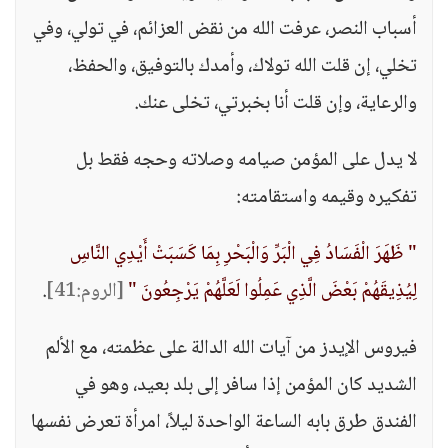
أسباب النصر، عرفت الله من نقض العزائم، في تولي، وفي
تخلي، إن قلت الله تولاك، وأمدك بالتوفيق، والحفظ،
والرعاية، وإن قلت أنا بخبرتي، تخلى عنك.
لا يدل على المؤمن صيامه وصلاته وحجه فقط بل
تفكيره وقيمه واستقامته:
" ظَهَرَ الْفَسَادُ فِي الْبَرِّ وَالْبَحْرِ بِمَا كَسَبَتْ أَيْدِي النَّاسِ
لِيُذِيقَهُمْ بَعْضَ الَّذِي عَمِلُوا لَعَلَّهُمْ يَرْجِعُونَ "
[الروم:41]
.
فيروس الإيدز من آيات الله الدالة على عظمته، مع الألم
الشديد كان المؤمن إذا سافر إلى بلد بعيد، وهو في
الفندق طرق بابه الساعة الواحدة ليلاً، امرأة تعرض نفسها