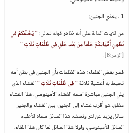
وظيفة الغشاء الأمينوسي:
1 ـ يغذي الجنين:
من الآيات الدالة على أنه ظاهر قوله تعالى:
" يَخْلُقُكُمْ فِي
بُطُونِ أُمَّهَاتِكُمْ خَلْقاً مِنْ بَعْدِ خَلْقٍ فِي ظُلُمَاتٍ ثَلَاثٍ "
[الزمر:6]
.
فسر بعض العلماء: هذه الظلمات بأن الجنين في بطن أمه
تحيط به أغشية ثلاثة
" فِي ظُلُمَاتٍ ثَلَاثٍ "
الغشاء الذي
يلي الجنين مباشرة اسمه الغشاء الأمينوسي، هذا الغشاء
مغلق، هو أقرب غشاء إلى الجنين، بين الغشاء والجنين
سائل يزيد عن لتر ونصف، هذا السائل سماه الأطباء
السائل الأمينوسي، ولولا هذا السائل لما كان هذا اللقاء،