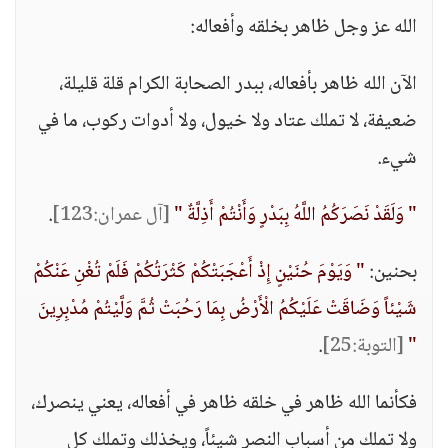
الله عز وجل ظاهر بخلقه وأفعاله:
الآن الله ظاهر بأفعاله، ببدر الصحابة الكرام قلة قليلة،
ضعيفة، لا تملك عتاد ولا خيول، ولا أدوات ركوب، ما في
شيء.
" وَلَقَدْ نَصَرَكُمُ اللَّهُ بِبَدْرٍ وَأَنْتُمْ أَذِلَّةٌ "
[آل عمران:123]
.
بحنين:
" وَيَوْمَ حُنَيْنٍ إِذْ أَعْجَبَتْكُمْ كَثْرَتُكُمْ فَلَمْ تُغْنِ عَنْكُمْ
شَيْئاً وَضَاقَتْ عَلَيْكُمُ الْأَرْضُ بِمَا رَحُبَتْ ثُمَّ وَلَّيْتُمْ مُدْبِرِينَ
"
[التوبة:25]
.
فكأنما الله ظاهر في خلقه ظاهر في أفعاله، يعني ينصرك،
ولا تملك من أسباب النصر شيئاً، ويخذلك وتملك كل