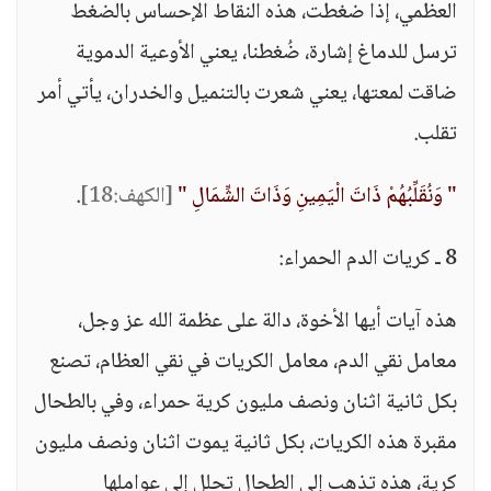
العظمي، إذا ضغطت، هذه النقاط الإحساس بالضغط
ترسل للدماغ إشارة، ضُغطنا، يعني الأوعية الدموية
ضاقت لمعتها، يعني شعرت بالتنميل والخدران، يأتي أمر
تقلب.
" وَنُقَلِّبُهُمْ ذَاتَ الْيَمِينِ وَذَاتَ الشِّمَالِ "
[الكهف:18]
.
8 ـ كريات الدم الحمراء:
هذه آيات أيها الأخوة، دالة على عظمة الله عز وجل،
معامل نقي الدم، معامل الكريات في نقي العظام، تصنع
بكل ثانية اثنان ونصف مليون كرية حمراء، وفي بالطحال
مقبرة هذه الكريات، بكل ثانية يموت اثنان ونصف مليون
كرية، هذه تذهب إلى الطحال تحلل إلى عواملها