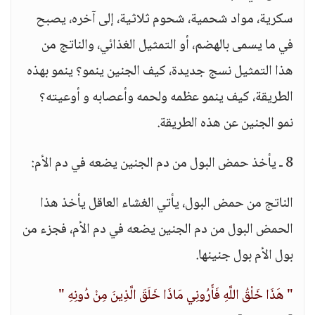
سكرية، مواد شحمية، شحوم ثلاثية، إلى آخره، يصبح
في ما يسمى بالهضم، أو التمثيل الغذائي، والناتج من
هذا التمثيل نسج جديدة، كيف الجنين ينمو؟ ينمو بهذه
الطريقة، كيف ينمو عظمه ولحمه وأعصابه و أوعيته؟
نمو الجنين عن هذه الطريقة.
8 ـ يأخذ حمض البول من دم الجنين يضعه في دم الأم:
الناتج من حمض البول، يأتي الغشاء العاقل يأخذ هذا
الحمض البول من دم الجنين يضعه في دم الأم، فجزء من
بول الأم بول جنينها.
" هَذَا خَلْقُ اللَّهِ فَأَرُونِي مَاذَا خَلَقَ الَّذِينَ مِنْ دُونِهِ "