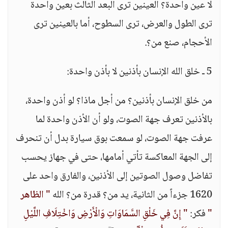
لا عين واحدة؟ العينين ترى البعد الثالث بعين واحدة
ترى الطول والعرض، ترى السطوح، أما بالعينين ترى
الأحجام، صنع من؟.
5 ـ خلق الله الإنسان بأذنين لا بأذن واحدة:
من خلق الإنسان بأذنين؟ من أجل ماذا؟ لو أذن واحدة،
بالأذنين تعرف جهة الصوت، ولو أن الأذن واحدة لما
عرفت جهة الصوت، لو سمعت بوق سيارة بدل أن تنحرف
إلى الجهة المعاكسة تأتي أمامها، حتى في جهاز يحسب
تفاضل وصول الصوتين إلى الأذنين، والفارق واحد على
1620 جزءاً من الثانية، يد من؟ قدرة من؟ الله
" الظاهر
"
فكر:
" إِنَّ فِي خَلْقِ السَّمَاوَاتِ وَالْأَرْضِ وَاخْتِلَافِ اللَّيْلِ