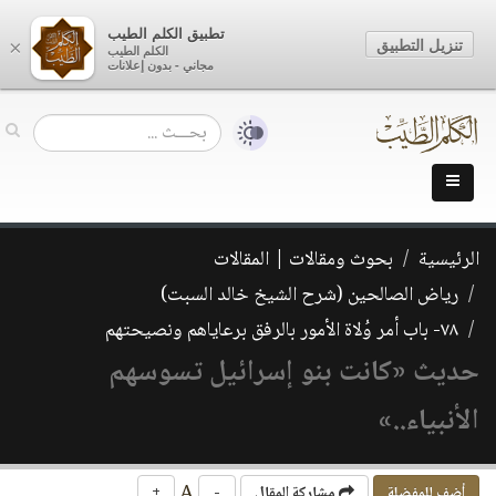
تطبيق الكلم الطيب
تنزيل التطبيق
×
الكلم الطيب
مجاني - بدون إعلانات
الرئيسية
بحوث ومقالات | المقالات
رياض الصالحين (شرح الشيخ خالد السبت)
٧٨- باب أمر وُلاة الأمور بالرفق برعاياهم ونصيحتهم
حديث «كانت بنو إسرائيل تسوسهم
الأنبياء..»
A
أضف للمفضلة
مشاركة المقال
-
+