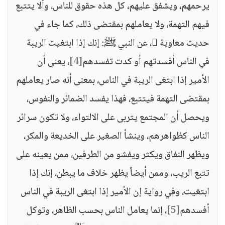
يرحمهم، ويشفق عليهم، كل هذه حقوق للناس، وألا يتتبع
فيهم التهمة، ولا يعاملهم بمقتضى ذلك، كما جاء في
حديث معاوية ، عن النبي ﷺ: إنك إذا ابتغيت الريبة
في الناس أفسدتهم أو كدت تفسدهم
[4]
، يعنى أن
الأمير إذا ابتغى الريبة في الناس، بمعنى أنه صار يعاملهم
بمقتضى التهمة فيتتبع، فهذا يفسد الضمائر والنفوس،
ويحصل أن المجتمع يتربى على الالتواء، ولا تكون سرائر
الناس كظواهرهم، وينشأ الصغير على الخديعة والمكر،
ويظهر النفاق ويكثر ويفشو من الطرفين، ممن يعينه على
تتبع الريب، وممن أيضاً يظهر خلاف ما يبطن، إنك إذا
ابتغيت، وفي رواية إن الأمير إذا ابتغى الريبة في الناس
أفسدهم
[5]
، إنما يعامل الناس بحسب الظاهر، وتوكل