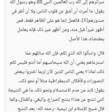
سرائرهم إلى الله رب العالمين، النبي ﷺ وهو رسول الله
يقول: ما أمرت أن أشق عن قلوب الناس، ولا أن أنقر في
صدورهم
[6]
، فالعمل إنما هو على الظاهر فقط، فمن
أظهر خيراً قبل منه، ومن أظهر غير ذلك فإنه يعامل
بمقتضاه، هذا الأصل.
قال: واسألوا الله الذي لكم، فإن الله سائلهم عما
استرعاهم يعني: أن الله سيحاسبهم أما أنتم فليس لكم
ذلك، لماذا؟ يعني الناس الذين الآن لربما اغتروا ببعض
التصورات والأفكار، الديمقراطية مثلاً أو نحو ذلك،
يقول: لابد من عدم الاستسلام ونحو ذلك، ما هي النتيجة
التي تنتج عن هذا؟ ينتج الصراع، والبغي، والقتال، وكما
قال شيخ الإسلام ابن تيمية -رحمه الله- بعد التتبع