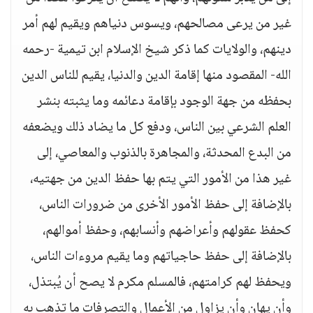
غير من يرعى مصالحهم، ويسوس دنياهم ويقيم لهم أمر
دينهم، والولايات كما ذكر شيخ الإسلام ابن تيمية -رحمه
الله- المقصود منها إقامة الدين والدنيا، يقيم للناس الدين
بحفظه من جهة الوجود بإقامة دعائمه وما يثبته بنشر
العلم الشرعي بين الناس، ودفع كل ما يضاد ذلك ويضعفه
من البدع المحدثة، والمجاهرة بالذنوب والمعاصي، إلى
غير هذا من الأمور التي يتم بها حفظ الدين من جهتيه،
بالإضافة إلى حفظ الأمور الأخرى من ضرورات الناس،
كحفظ عقولهم وأعراضهم وأنسابهم، وحفظ أموالهم،
بالإضافة إلى حفظ حاجياتهم وما يقيم مروءات الناس،
ويحفظ لهم كرامتهم، فالمسلم مكرم لا يصح أن يُبتذل،
وأن يهان وأن يزاول من الأعمال والتصرفات ما تذهب به