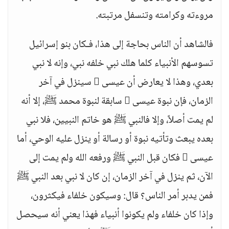
مروءته وكرامته وتنسفل مرتبته.
فالشاهد أن الناس بحاجة إلى هذا، فـكان بنو إسرائيل
تسوسهم الأنبياء كلما هلك نبي خلفه نبي، وإنه لا نبي
بعدي، وهذا لا يعارض أن عيسى  سينزل في آخر
الزمان، فإن نبوة عيسى  سابقة لنبوة محمد ﷺ، إلا أنه
لم يمت أصلاً، وإلا فالنبي ﷺ هو خاتم النبيين، فلا نبي
بعده يبعث وتأتيه نبوة أو رسالة أو ينزل عليه الوحي، أما
عيسى  فكان قبل النبي ﷺ ورفعه الله ولم يمت إلى
الآن، ثم ينزل في آخر الزمان، إن كان لا نبي بعد النبي ﷺ
فمن يدبر أمر الناس؟ قال: وسيكون خلفاء فيكثرون،
وإذا كان خلفاء ولم يكونوا أنبياء فهذا يعني أنه سيحصل