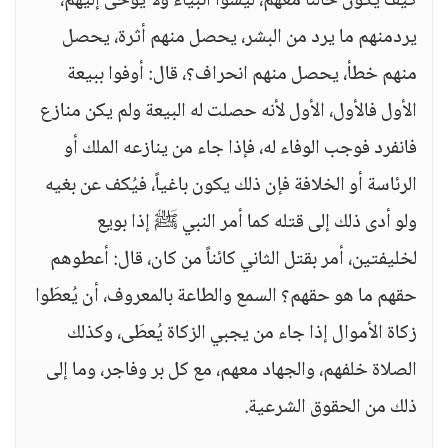
كيف يكون حالنا معهم، ليسوا أنبياء ولا يوحى إليهم،
يردمنهم ما يرد من البشر، يحصل منهم أثرة، يحصل
منهم خطأ، يحصل منهم انحراف؟، قال: أوفوا ببيعة
الأول فالأول، الأول لأنه حصلت له البيعة ولم يكن منازع
فانفرد فوجب الوفاء له، فإذا جاء من ينازعه الملك أو
الرئاسة أو الخلافة فإن ذلك يكون باغياً، فيُكف عن بغيه
ولو أدى ذلك إلى قتله كما أمر النبي ﷺ إذا بويع
لخليفتين، أمر بقتل الثاني كائناً من كان، قال: أعطوهم
حقهم ما هو حقهم؟ السمع والطاعة بالمعروف، أن يُعطَوا
زكاة الأموال إذا جاء من يجبي الزكاة يُعطَى، وكذلك
الصلاة خلفهم، والجهاد معهم، مع كل بر وفاجر، وما إلى
ذلك من الحقوق الشرعية.