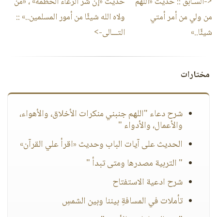
<-السـابق ::
حديث «اللهم
حديث «إن شر الرعاء الحطمة» ، «من
من ولي من أمر أمتي
ولاه الله شيئًا من أمور المسلمين..»
::
شيئًا..»
التـــالى->
مختارات
شرح دعاء "اللهم جنبني منكرات الأخلاق، والأهواء،
والأعمال، والأدواء "
الحديث على آيات الباب وحديث «اقرأ علي القرآن»
" التربية مصدرها ومتى تبدأ "
شرح ادعية الاستفتاح
تأملات في المسافةِ بيننا وبين الشمسِ