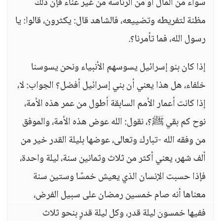
سواء من المال أو من الرئاسة من غير عناء فإن ذلك
مظنة لتفريطه وتضييعه، فالشاهد قال: يكثرون، قالوا: يا
رسول الله، فما تأمرنا؟.
إذا كان بنو إسرائيل يسوسهم الأنبياء ونحن يسوسنا
خلفاء، هل هذا يعني أن بني إسرائيل أفضل؟ الجواب: لا،
إذا كانت أعمار الأمم السابقة أطول من عمر هذه الأمة،
نوح كم بقي ﷺ؟، نقول: الله عوض هذه الأمة، والموفق
من وفقه الله -تبارك وتعالى، عوضها بليلة القدر خير من
ألف شهر، يعني أكثر من ثلاث وثمانين سنة، ليلة واحدة،
فإذا حسبت الإنسان الذي يعيش خمسًا وستين سنة
معناها أنه صام خمسين رمضان على سبيل الفرض،
ففيها خمسون ليلة قدر، وكل ليلة قدرٍ بنحو ثلاث