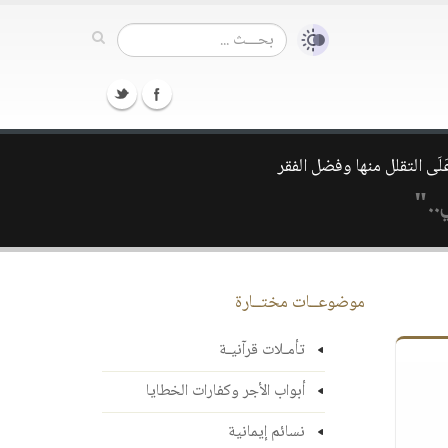
.."
موضوعــات مختــارة
تأمـلات قرآنيـة
أبواب الأجر وكفارات الخطايا
نسائم إيمانية