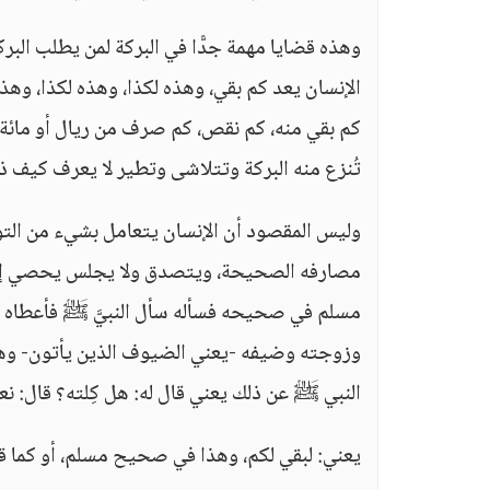
وهذه قضايا مهمة جدًّا في البركة لمن يطلب البر
الإنسان يعد كم بقي، وهذه لكذا، وهذه لكذا، وه
كم بقي منه، كم نقص، كم صرف من ريال أو مائة، 
تُنزع منه البركة وتتلاشى وتطير لا يعرف كيف ذ
وليس المقصود أن الإنسان يتعامل بشيء من الت
مصارفه الصحيحة، ويتصدق ولا يجلس يحصي إحصا
مسلم في صحيحه فسأله سأل النبيَّ ﷺ فأعطاه 
وزوجته وضيفه -يعني الضيوف الذين يأتون- وهو لا
النبي ﷺ عن ذلك يعني قال له: هل كِلته؟ قال: نعم، 
يعني: لبقي لكم، وهذا في صحيح مسلم، أو كما 