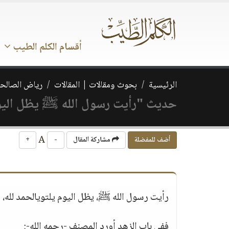
أقسام الكلم الطيب
الرئيسية
بحوث ومقالات | المقالات
رياض الصالحي
حديث "رأيت رسول الله ﷺ يظل اليوم
A
أضف للمفضلة
مشاركة المقال
-
+
رأيت رسول الله ﷺ، يظل اليوم يلتويالحمد لله، وا
ففي باب الزهد أورد المصنف -رحمه الله-: