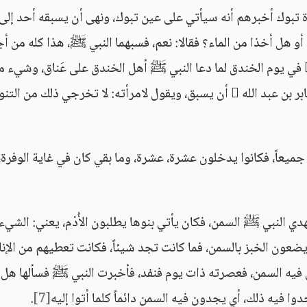
تبوك أخبرهم أنه سيأتي على عين تبوك، ونهى أن يسبقه أحد إلى
أو هل أخذا من الماء؟ فقالا: نعم، فسبهما النبي ﷺ، هذا كله من أ
البركة، وهكذا أيضاً في حديث جابر بن عبد الله  في يوم الخندق لما دعا النبي ﷺ أهل الخندق على عَناق، وشيء
بُرمة صنعها جابر بن عبد الله ، فالنبي ﷺ أمر جابر بن عبد الله  أن يسبق، ويقول لامرأته: لا تخرجي ذلك من الت
جميعاً، فكانوا يدخلون عشرة، عشرة، وما بقي كان في غاية الوفرة،
دي النبي ﷺ السمن، فكان يأتي بنوها يطلبون الأُدْم، يعني: الشيء
ضعون الخبز بالسمن، فما كانت تجد شيئاً، فكانت تعطيهم من الإنا
 فيه السمن، فعصرته ذات يوم فنفد، فأخبرت النبي ﷺ فسألها هل
وا فيه ذلك، أي يجدون فيه السمن دائماً كلما أتوا إليه
[7]
.