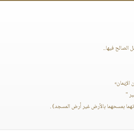
 الصالح فيها..
الإيمان»
ر "
رتهما بمسحهما بالأرض غير أرض المسجد) .