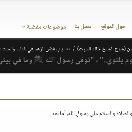
حول الموقع
اتصل بنا
موضوعات مفضلة
ن (شرح الشيخ خالد السبت)
٥٥- باب فضل الزهد في الدنيا والحث عَلَى التقلل منها وفضل الفقر
 يلتوي.." ، "توفي رسول الله ﷺ وما في بيتي
لصلاة والسلام على رسول الله، أما بعد: