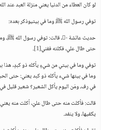
لو كان العطاء من الدنيا يعني منزلة العبد عند الل
توفي رسول الله ﷺ وما في بيتيوذكر بعده:
حديث عائشة -، قالت: توفي رسول ا
حتى طال علي، فكلته ففني
[1]
.
توفي وما في بيتي من شيءٍ يأكله ذو كبدٍ، هذا
وما في بيتها شيء يأكله ذو كبد يعني: حتى الح
في رف، ومَن اليوم يأكل الشعير؟ شعير قليل ف
يكفيها، ولا ينفد.