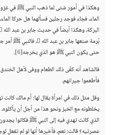
وهكذا في أمور شتى لما ذهب النبي ﷺ في غزوة 
الماء، فجاء فوجد رجلين فسألهما هل حركا الماء، 
حتى يكون النبي ﷺ هو الذي يخرجه
[6]
.
فالشاهد أنه كفّى ذلك الطعام ووفى لأهل الخندق 
فأطعموا جيرانهم.
وقل مثل ذلك في امرأة يقال لها: أم مالك كانت ته
يخلطونه مع الخبز ونحو هذا من أجل أن يأكلوه، ي
الذي كانت تهدي فيه إلى النبي ﷺ فكانوا يجدون
عصرتيه؟ قالت: نعم، فأخبرها أنها لو لم تفعل لوجد