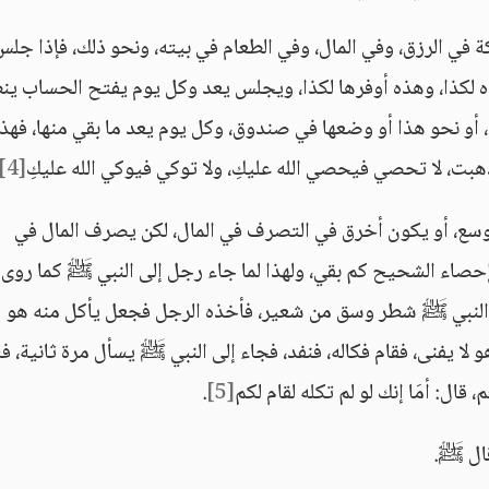
كة في الرزق، وفي المال، وفي الطعام في بيته، ونحو ذلك، فإذا جلس
ذه لكذا، وهذه أوفرها لكذا، ويجلس يعد وكل يوم يفتح الحساب ين
أو نحو هذا أو وضعها في صندوق، وكل يوم يعد ما بقي منها، فهذا
هبت، لا تحصي فيحصي الله عليكِ، ولا توكي فيوكي الله عليكِ
[4]
وسع، أو يكون أخرق في التصرف في المال، لكن يصرف المال في
ء الشحيح كم بقي، ولهذا لما جاء رجل إلى النبي ﷺ كما روى
النبي ﷺ شطر وسق من شعير، فأخذه الرجل فجعل يأكل منه هو
 يفنى، فقام فكاله، فنفد، فجاء إلى النبي ﷺ يسأل مرة ثانية، ف
قال: أمَا إنك لو لم تكله لقام لكم
[5]
.
قال ﷺ.