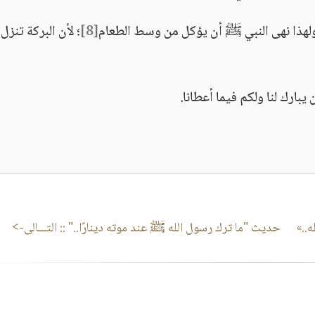
 ولهذا نهى النبي ﷺ أن يؤكل من وسط الطعام
[8]
؛ لأن البركة تنزل
..»
حديث "ما ترك رسول الله ﷺ عند موته دينارًا.."
:: التـــالى->