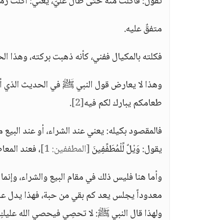
تقول: فأكلت منه حتى طال عليّ، يعني: أكلت زمناً 
متفقٌ عليه.
فكلته بالمكيال ففني، كأنه ذهبت بركته، وهذا ا
وهذا لا يعارض قول النبي ﷺ في الحديث الذي أخ
طعامكم يبارك لكم فيه
[2]
.
يقول: وَيْلٌ لِّلْمُطَفِّفِينَ
[المطففين: 1]
، فعند المعا
وأما هنا فليس ذلك في مقام البيع والشراء، وإنما
معدوداً يجلس يعد كم بقي من حبة، فهذا يدل على
ولهذا قال النبي ﷺ: لا تحصِي فيحصي الله عليكِ،