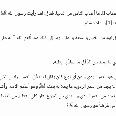
حديث النعمان بن بشير -ا- قال: ذكر عمر بن الخطاب ، ما أصاب الناس من الدنيا، فقال: لقد رأيت رسول الله ﷺ،
نه
[1]
، رواه مسلم.
ذكر عمر  ما أصاب الناس من الدنيا، أي: ما حصل لهم من الغنى والسعة والمال، وما إلى ذلك مما أنعم الله  به
ا يجد من الدَّقَل ما يملأ به بطنه.
ل هو التمر الرديء، من أي نوع كان يقال له: دَقَل، التمر اليابس الذي 
لا يجد من التمر الرديء ما يملأ به بطنه ﷺ وهو أعظم الأمة، وأ
، وأكمل الأمة، وأعظمهم منزلة عند الله  ما يجد من التمر الرديء، يلتوي من الجوع، فلو كان العطاء من الدن
ناس عَرَضاً هو رسول الله ﷺ.