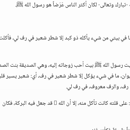
ه -تبارك وتعالى- لكان أكثر الناس عَرَضاً هو رسول الله ﷺ.
لله ﷺ، وما في بيتي من شيء يأكله ذو كبد إلا شطر شعير في رف لي، فأكلت
 بيت رسول الله ﷺ بيت أحب زوجاته إليه، وهي الصديقة بنت الصد
يوان، ما في شيء يؤكل إلا شطر شعير في رف، أي: شعير يسير قل
ي رف، والرف معروف، في رف لي.
قالت: فأكلت منه حتى طال عليّ، أكلت منه يعني: على قلته كانت تأكل منه، إلا أن الله  قد جعل فيه البركة، فكان