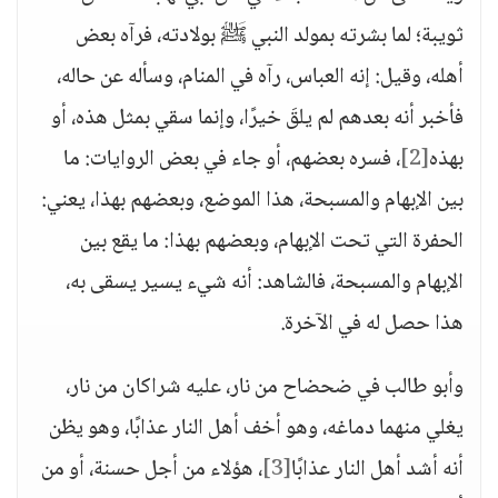
ثويبة؛ لما بشرته بمولد النبي ﷺ بولادته، فرآه بعض
أهله، وقيل: إنه العباس، رآه في المنام، وسأله عن حاله،
فأخبر أنه بعدهم لم يلقَ خيرًا، وإنما سقي بمثل هذه، أو
بهذه
[2]
، فسره بعضهم، أو جاء في بعض الروايات: ما
بين الإبهام والمسبحة، هذا الموضع، وبعضهم بهذا، يعني:
الحفرة التي تحت الإبهام، وبعضهم بهذا: ما يقع بين
الإبهام والمسبحة، فالشاهد: أنه شيء يسير يسقى به،
هذا حصل له في الآخرة.
وأبو طالب في ضحضاح من نار، عليه شراكان من نار،
يغلي منهما دماغه، وهو أخف أهل النار عذابًا، وهو يظن
أنه أشد أهل النار عذابًا
[3]
، هؤلاء من أجل حسنة، أو من