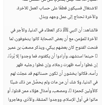
الاشتغال فسيكون قطعًا على حساب العمل للآخرة،
والآخرة تحتاج إلى عمل وجهد وبذل.
فالشاهد: أن النبي ﷺ ذكر العطاء في الدنيا، والأجر في
الآخرة للمؤمن، مع أن بعض الصحابة كانوا يتخوفون، لما
فتحت الفتوح كان بعضهم يبكي، ويذكر مصعبَ بن عمير
 حينما استشهد، وأرادوا أن يكفنوه، فما وجدوا إلا بُردًا،
إن غطوا رأسه ظهرت رجلاه، وإن غطوا رجليه ظهر
رأسه، فكانوا يخشون أن تكون حسناتهم قد عجلت لهم
في الدنيا، ولا شك أن من مات ولم يحصِّل من ذلك شيئًا
كالأولين كحمزة ، ومصعب، وأمثال هؤلاء ممن قتلوا، أو
ماتوا في أول الإسلام، ووجدوا المشقة، والأذى، وهاجروا