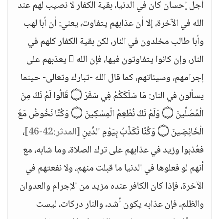
أجل إحسان كان في الدنيا، بقية الكفار لا نصيب لهم عند
الله في الآخرة، إلا أن عذابهم يتفاوت، يعني: أن أبا لهب
وأبا طالب مخلدون في النار، لكن بقية الكفار كلهم في
النار، وإن كانوا يتفاوتون فيها، فإن الله  يعذبهم على
إجرامهم، وسيئاتهم، كما قال الله -تبارك وتعالى- حينما
يسألون في النار: مَا سَلَكَكُمْ فِي سَقَرَ ۝ قَالُوا لَمْ نَكُ مِنَ
الْمُصَلِّينَ ۝ وَلَمْ نَكُ نُطْعِمُ الْمِسْكِينَ ۝ وَكُنَّا نَخُوضُ مَعَ
الْخَائِضِينَ ۝ وَكُنَّا نُكَذِّبُ بِيَوْمِ الدِّينِ
[المدثر:42-46]
،
فعُذبوا وزيد في عذابهم على ترك الصلاة، وما شابه، مع
أنهم لو فعلوها في الدنيا ما قبلت منهم، ولا نفعتهم في
الآخرة، فإذا كان الكافر عنده مزيد من الإجرام والعدوان
والظلم، فإن عذابه يكون أشد، والنار دركات، ليست