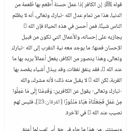
قوله ﷺ: إن الكافر إذا عمل حسنة أُطعم بها طُعمة من
الدنيا، هذا من تمام عدل الله -تبارك وتعالى، أنه لا يظلم
الناس شيئًا، فمن أحسن في هذه الحياة فإن الله 
يجازيه على إحسانه، والأعمال التي تكون من قبيل
الإحسان فمنها: ما يوجد معه نية التقرب إلى الله -تبارك
وتعالى، وهذا يتصور من الكافر، يفعل أعمالاً يريد بها ما
عند الله ، فقد ينفق نفقات، وقد يبذل أشياء يقصد بها
القربة، لكن الله  لا يقبل منه ذلك؛ لأنه مشرك، والله
-تبارك وتعالى- يقول عن الكافرين: وَقَدِمْنَا إِلَى مَا عَمِلُوا
مِنْ عَمَلٍ فَجَعَلْنَاهُ هَبَاءً مَنْثُورًا
[الفرقان:23]
، فليس لهم
نصيب عند الله  في الآخرة.
ويستثنى من هذا ما جاء في حق أبي لهب لما أعتق