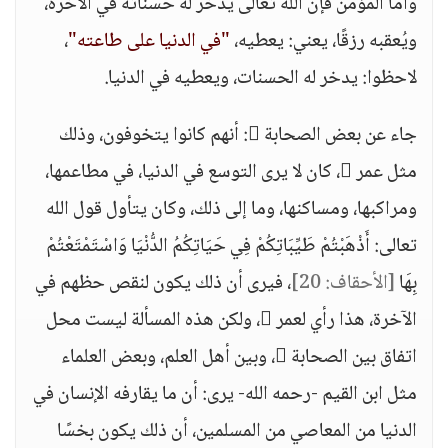
وأما المؤمن فإن الله تعالى يدخر له حسناته في الآخرة،
ويُعقبه رزقًا، يعني: يعطيه،
"في الدنيا على طاعته"
،
لاحظوا: يدخر له الحسنات، ويعطيه في الدنيا.
جاء عن بعض الصحابة : أنهم كانوا يتخوفون، وذلك
مثل عمر ، كان لا يرى التوسع في الدنيا، في مطاعمها،
ومراكبها، ومساكنها، وما إلى ذلك، وكان يتأول قول الله
تعالى: أَذْهَبْتُمْ طَيِّبَاتِكُمْ فِي حَيَاتِكُمُ الدُّنْيَا وَاسْتَمْتَعْتُمْ
بِهَا
[الأحقاف: 20]
، فيرى أن ذلك يكون لنقص حظهم في
الآخرة، هذا رأي لعمر ، ولكن هذه المسألة ليست محل
اتفاق بين الصحابة ، وبين أهل العلم، وبعض العلماء
مثل ابن القيم -رحمه الله- يرى: أن ما يقارفه الإنسان في
الدنيا من المعاصي من المسلمين، أن ذلك يكون بخسًا