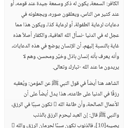
الكافر: السمعة، يكون له ذكر وسمعة جيدة عند قومه، أو
عند كثير من الناس، ويعلقون صوره، ويجعلونه في
دعايات لرعاية الطفولة، أو لرعاية كذا، ويكون هذا مما
عجل له في الدنيا -نسأل الله العافية، والكفار أصلاً هذه
غاية بالنسبة إليهم، أن الإنسان يوضع في هذه الدعايات،
وأنه يعرف بأنه إنسان باذل وخيِّر ومحسن، وهم لا
يريدون ما عند الله -تبارك وتعالى.
الشاهد هنا أيضاً في قول النبي ﷺ عن المؤمن: ويُعقبه
رزقًا في الدنيا على طاعته، هذا يدل أيضاً على أن
الأعمال الصالحة، وأن طاعة الله  تكون سببًا في الرزق،
والنبي ﷺ قال: إن العبد ليحرم الرزق بالذنب
يصيبه
[10]
، فالذنوب تكون سببًا لحرمان الرزق، والله 