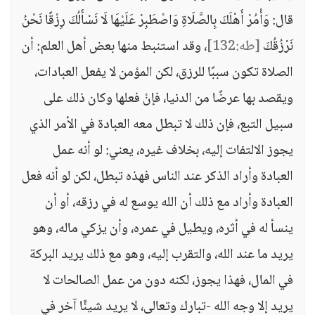
قال: وَأْمُرْ أَهْلَكَ بِالصَّلَاةِ وَاصْطَبِرْ عَلَيْهَا لَا نَسْأَلُكَ رِزْقًا نَحْنُ
نَرْزُقُكَ
[طه:132]
، وقد استنبط منها بعض أهل العلم: أن
الصلاة تكون سببًا للرزق، لكن المؤمن لا يفعل العبادات،
ويقصد بها عرضًا من الدنيا، فإنْ فعلها وكان ذلك على
سبيل التبع، فإن ذلك لا تبطل معه العبادة في الأمر الذي
يجوز الالتفات إليه، بخلاف غيره، يعني: لو أنه عمل
العبادة وأراد الذكر عند الناس فهذه تبطل، لكن لو أنه فعل
العبادة وأراد مع ذلك أن الله يوسع له في رزقه، أو أن
ينسأ له في أثره، ويطيل في عمره، وأن يزكي ماله، وهو
يريد ما عند الله، والتقرب إليه، وهو مع ذلك يريد البركة
في المال، فهذا يجوز، لكنه دون من عمل الصالحات لا
يريد إلا وجه الله -تبارك وتعالى، لا يريد شيئًا آخر في