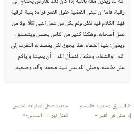
الله ، ويقرن معه بالنية إذا كان ذلك لعارض يحتاج إلى
رقية، فأما أن تبقى القضية طول العمر قراءة بنية الرقية
فهذا الكلام فيه نظر، ولم يكن من عمل النبي ﷺ، ولا من
عمل أصحابه، وهكذا كثير من الناس يحسن ويتصدق،
ويقول: بنية الشفاء، هذا يجوز، لكن يقصد به التقرب إلى
الله والشفاء، وهكذا، فنسأل الله  أن يعيننا وإياكم
على طاعته، وصلى الله على نبينا محمد، وآله، وصحبه.
<-السـابق ::
حديث «المسلم
حديث «مثل الصلوات الخمس
إذا سئل في القبر..»
كمثل نهر..»
:: التـــالى->