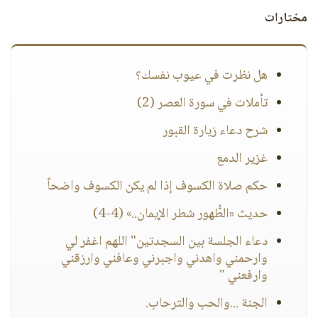
مختارات
هل نظرت في عيوب نفسك؟
تأملات في سورة العصر (2)
شرح دعاء زيارة القبور
غزير الدمع
حكم صلاة الكسوف إذا لم يكن الكسوف واضحاً
حديث «الطُّهور شطر الإيمان..» (4-4)
دعاء الجلسة بين السجدتين" اللهم اغفر لي
وارحمني واهدني واجبرني وعافني وارزقني
وارفعني "
الجنة ...والحب والترحاب.