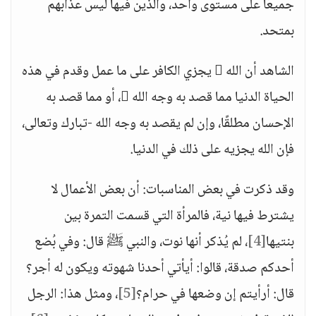
جميعًا على مستوى واحد، والذين فيها ليس عذابهم
بمتحد.
الشاهد أن الله  يجزي الكافر على ما عمل وقدم في هذه
الحياة الدنيا مما قصد به وجه الله ، أو مما قصد به
الإحسان مطلقًا، وإن لم يقصد به وجه الله -تبارك وتعالى،
فإن الله يجزيه على ذلك في الدنيا.
وقد ذكرت في بعض المناسبات: أن بعض الأعمال لا
يشترط فيها نية، فالمرأة التي قسمت التمرة بين
بنتيها
[4]
، لم يُذكر أنها نوت، والنبي ﷺ قال: وفي بُضع
أحدكم صدقة، قالوا: أيأتي أحدنا شهوته ويكون له أجر؟
قال: أرأيتم إن وضعها في حرام؟
[5]
، ومثل هذا: الرجل