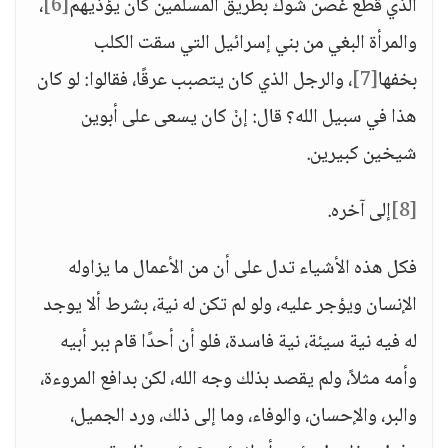
الذي قطع غصن شوك بطريق المسلمين كان يؤذيهم
[6]
،
والمرأة البغي من بني إسرائيل التي سقت الكلب
بخفها
[7]
، والرجل الذي كان يتصبب عرقًا، فقالوا: لو كان
هذا في سبيل الله؟ قال: إنْ كان يسعى على أبوين
شيخين كبيرين.
[8]
إلى آخره.
فكل هذه الأشياء تدل على أن من الأعمال ما يزاوله
الإنسان ويؤجر عليه، ولو لم تكن له نية، بشرط ألا يوجد
له فيه نية سيئة، نية فاسدة، فلو أن أحدًا قام ببر أبيه
وأمه مثلاً، ولم يقصد بذلك وجه الله، لكن بدافع المروءة،
والبر، والإحسان، والوفاء، وما إلى ذلك، ورد الجميل،