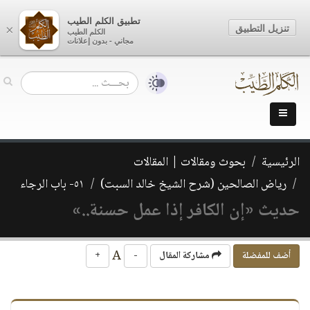
تطبيق الكلم الطيب
تنزيل التطبيق
×
الكلم الطيب
مجاني - بدون إعلانات
الرئيسية
بحوث ومقالات | المقالات
رياض الصالحين (شرح الشيخ خالد السبت)
٥١- باب الرجاء
حديث «إن الكافر إذا عمل حسنة..»
A
أضف للمفضلة
مشاركة المقال
-
+