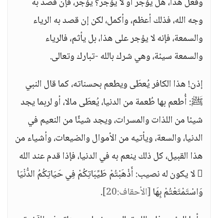
وفعل هذا، هل يؤجر أو لا يؤجر؟ يؤجر، فإن قصد به
وجه الله، فذلك أعظم، وأكمل، لكن إن قصد به الرياء
والسمعة، فإنه لا يؤجر على هذا، بل يأثم، فالرياء
والسمعة سيئة، وهي شرك بالله -تبارك وتعالى.
إذن! هذا الكافر يُعطَى ويطعم بحسناته، كما قال النبي
ﷺ: أُطعم بها طُعمة من الدنيا، يُعطَى مالا، أو لربما يجد
شيئا من اللذات والمسرات، ويجد شيئًا من النعيم في
الدنيا، والسعة، ويأتيه من الأموال والضيعات، وأشياء من
هذا القبيل، كل ذلك ينعم به في الدنيا، فإذا قدم عند الله
 لا يكون له نصيب: أَذْهَبْتُمْ طَيِّبَاتِكُمْ فِي حَيَاتِكُمُ الدُّنْيَا
وَاسْتَمْتَعْتُمْ بِهَا
[الأحقاف:20]
.