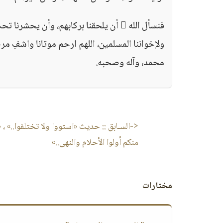
فنسأل الله  أن يلحقنا بركابهم، وأن يحش
ولإخواننا المسلمين، اللهم ارحم موتانا واشفِ مرضا
محمد، وآله وصحبه.
<-السـابق ::
حديث «استووا ولا تختلفوا..» ، «
منكم أولوا الأحلام والنهى..»
مختارات