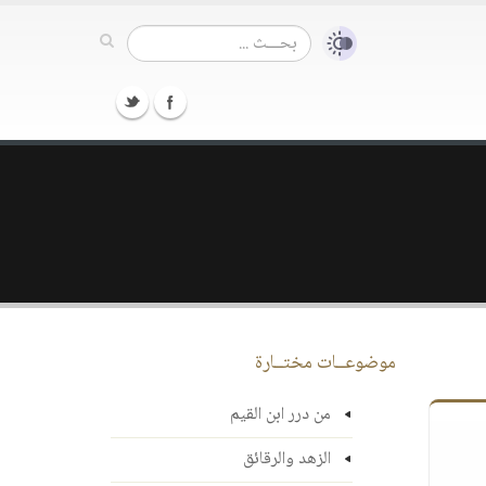
موضوعــات مختــارة
من درر ابن القيم
الزهد والرقائق