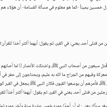
تول خمسين يميناً -كما هو معلوم في مسألة القسامة- أن هؤلاء هم
الرجلين من قتلى أحد، يعني: في القبر، ثم يقول: أيهما أكثر أخذا للقرآن؟
يعني: القبر الواحد، وذلك أنه لما كانت وقعة أحد قُتل سبعون من أصحاب النبي ﷺ، واشتكت ا
 معركة وفيهم من الجراح ما الله به عليم، ويحتاجون إلى حفر في
 ﷺ، فأمرهم أن يوسعوا القبور، فكان النبي ﷺ يجعل في القبر الو
جلين من قتلى أحد، يعني في القبر، ثم يقول: أيهما أكثر أخذاً للقر
صغر سناً؟، يعني: لو أن أحدًا عمره خمس عشرة سنة وآخر عمره ثما