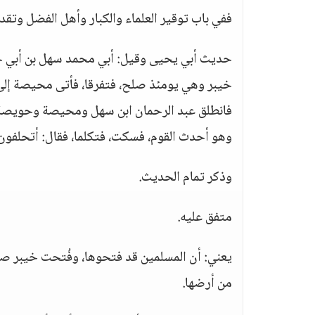
ففي باب توقير العلماء والكبار وأهل الفضل وتق
خيبر وهي يومئذ صلح، فتفرقا، فأتى محيصة إلى 
فانطلق عبد الرحمان ابن سهل ومحيصة وحويصة ا
وهو أحدث القوم، فسكت، فتكلما، فقال: أتحلفو
وذكر تمام الحديث.
متفق عليه.
يعني: أن المسلمين قد فتحوها، وفُتحت خيبر صل
من أرضها.