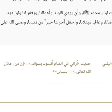
رنا تحت لواء محمد ﷺ، وأن يهدي قلوبنا وأعمالنا، ويغفر لنا ولوالدينا
نا، وعافِ مبتلانا، واجعل آخرتنا خيراً من دنيانا، وصلى الله على ن
ليلني
حديث «أراني في المنام أتسوك بسواك..» ، «إن من إجلال
الله تعالى..»
:: التـــالى->