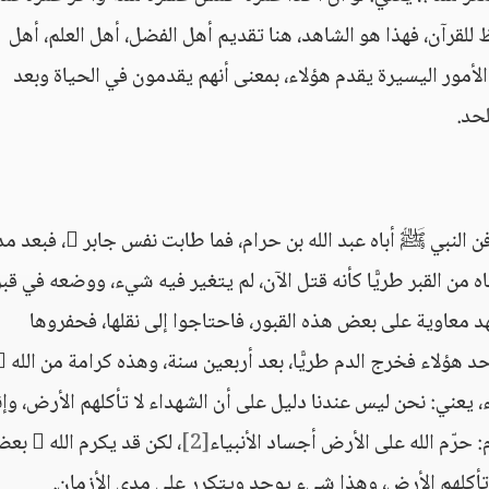
ظ للقرآن، فهذا هو الشاهد، هنا تقديم أهل الفضل، أهل العلم، أهل
أمور اليسيرة يقدم هؤلاء، بمعنى أنهم يقدمون في الحياة وبعد
لحد.
وتعرفون ما ورد في هذا من حديث جابر  لما دفن النبي ﷺ أباه عبد الله بن حرام، فما طاب
 من القبر طريًّا كأنه قتل الآن، لم يتغير فيه شيء، ووضعه في قبر
د معاوية على بعض هذه القبور، فاحتاجوا إلى نقلها، فحفروها
فوجدوها لم تتغير، حتى إن المعول ضرب قدم أحد هؤلاء فخ
ميع الشهداء، يعني: نحن ليس عندنا دليل على أن الشهداء لا تأكلهم الأرض، وإن
: حرّم الله على الأرض أجساد الأنبياء
[2]
، لكن قد يكرم الله
ا تأكلهم الأرض، وهذا شيء يوجد ويتكرر على مدى الأزمان.