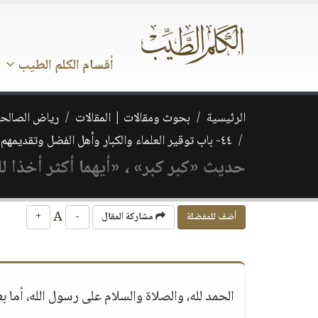
أقسام الكلم الطيب
الرئيسية
بحوث ومقالات | المقالات
رياض الصالحي
٤٤- باب توقير العلماء والكبار وأهل الفضل وتقديمهم على غيرهم، ورفع مجالسهم، وإظهار مرتبتهم
حديث «كبر كبر» ، «أيهما أكثر أخذا ل
A
أضف للمفضلة
مشاركة المقال
-
+
الحمد لله، والصلاة والسلام على رسول الله، أما بع