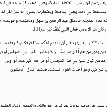
ا، يعني: من أجل شراء الطعام، فتفرقا، يعني: ذهب كل واحد في ناح
 يتشحط في دمه، يعني: يتخبط ويضطرب، يعني: أنه قُتل لكن لم
م قدم المدينة، فانطلق عبد الرحمن بن سهل ومحيّصة وحويّصة ابن
ان هو الأصغر، فقال النبي ﷺ: كبّر كبّر
[1]
.
بدأ بالأكبر، يعني: ينبغي أن يتقدم الأكبر سنًّا فيتكلم، لا يتقدم ا
بين يدي من هم أكبر منا سنًّا، أن لا يجلس الفتى في المجلس أو ف
 من كبار السن في هذا المجلس، أو من هم أكبر منه، أو أولى
 كبّر كبّر، وهو أحدث القوم، فسكت، فتكلما، فقال: أتحلفون
قتيل في محلة قوم لا يعرف من هو قاتله، واتهمهم أولياء المقتول