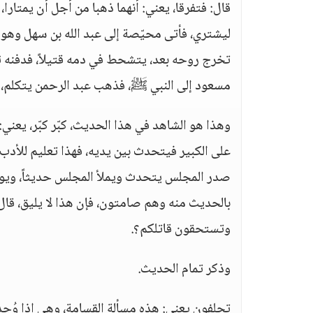
قال: فتفرقا، يعني: أنهما ذهبا من أجل أن يمتار
ليشتري، فأتى محيّصة إلى عبد الله بن سهل وهو
تخرج روحه بعد، يتشحط في دمه قتيلاً، فدفنه ث
مسعود إلى النبي ﷺ، فذهب عبد الرحمن يتكلم، وك
وهذا هو الشاهد في هذا الحديث، كبّر كبّر، يعني: ا
على الكبير فيتحدث بين يديه، فهذا تعليم للأدب 
صدر المجلس يتحدث ويملأ المجلس حديثاً، ويوجد
بالحديث منه وهم صامتون، فإن هذا لا يليق، قال:
وتستحقون قاتلكم؟.
وذكر تمام الحديث.
تحلفون يعني: هذه مسألة القسامة، وهي إذا وُجد 