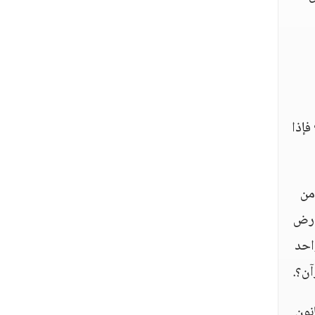
 فإذا
لأنصار  لما أصابهم من
 أرض
احد
آن؟.
نون