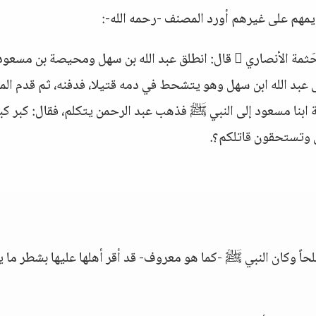
ديمهم على غيرهم أورد المصنف -رحمه الله-:
حديث أبي يحيى وقيل: أبي محمد سهل بن أبي حَثمة الأنصاري  قال: انطلق عبد الله بن سهل ومحيصة بن م
عبد الله ابن سهل وهو يتشحط في دمه قتيلا، فدفنه، ثم قدم الم
بنا مسعود إلى النبي ﷺ فذهب عبد الرحمن يتكلم، فقال: كبر كب
ن وتستحقون قاتلكم؟.
حاً وكان النبي ﷺ -كما هو معروف- قد أقر أهلها عليها بشطر ما 