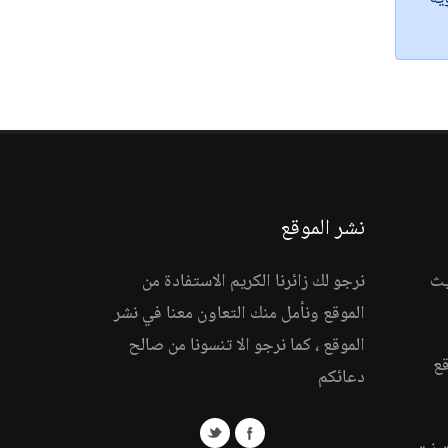
نشر الموقع
يث
نرجو لك زائرنا الكريم الاستفادة من
الموقع ونأمل منك التعاون معنا في نشر
الموقع ، كما نرجو الا تنسونا من صالح
قع
دعائكم