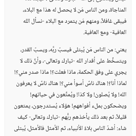
المناجاة، ومن الناس مَن لا يحصل له هذا مع البلاء،
فيبقى غافلاً، ومنهم مَن يتمرد مع البلاء -نسأل الله
العافية- ومع العافية.
يعني: من الناس مَن يُبتلى فيسبّ ربَّه، ويسبّ القدر،
ويتسخَّط على أقدار الله -تبارك وتعالى-، وأنَّ ذلك لا
يجري على وفق الحكمة، ماذا فعلت؟! ماذا صدر مني؟!
لماذا أنا؟! هناك ناسٌ أسوأ مني؟! هناك ناسٌ لا يعرفون
الله! ولا يُصلون! ولا كذا! ويُمتَّعون في حياتهم!
ويضحكون بملء أفواههم! هؤلاء يُستدرجون، يمتعون
قليلاً، ثم بعد ذلك يأخذهم ربُّهم -تبارك وتعالى- كيف
شاء: أشدّ الناس بلاءً الأنبياء، ثم الأمثل فالأمثل، يُبتلى