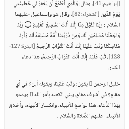
[إبراهيم:41]
، وقال: وَالَّذِي أَطْمَعُ أَنْ يَغْفِرَ لِي خَطِيئَتِي
يَوْمَ الدِّينِ
[الشعراء:82]
، وقال هو وإسماعيل -عليهما
السَّلام-: رَبَّنَا تَقَبَّلْ مِنَّا إِنَّكَ أَنْتَ السَّمِيعُ الْعَلِيمُ ۝ رَبَّنَا
وَاجْعَلْنَا مُسْلِمَيْنِ لَكَ وَمِنْ ذُرِّيَّتِنَا أُمَّةً مُسْلِمَةً لَكَ وَأَرِنَا
مَنَاسِكَنَا وَتُبْ عَلَيْنَا إِنَّكَ أَنْتَ التَّوَّابُ الرَّحِيمُ
[البقرة:127-
128]
، تُبْ عَلَيْنَا إِنَّكَ أَنْتَ التَّوَّابُ الرَّحِيمُ، هذا دعاء
الكبار.
خليل الرحمن  يقول: وَتُبْ عَلَيْنَا، ويقوله أين؟ في أي
مقامٍ؟ في أشرف مقامٍ، يبني الكعبة بأمر الله  ويدعو
بهذا الدُّعاء، هذا تواضع الأنبياء، وانكسار الأنبياء، وأخلاق
الأنبياء -عليهم الصَّلاة والسَّلام-.