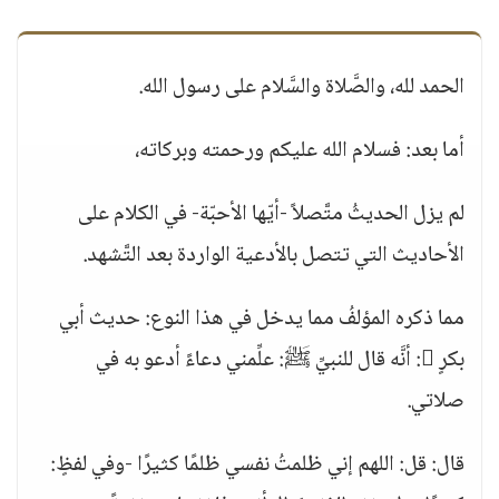
الحمد لله، والصَّلاة والسَّلام على رسول الله.
أما بعد: فسلام الله عليكم ورحمته وبركاته،
لم يزل الحديثُ متَّصلاً -أيّها الأحبّة- في الكلام على
الأحاديث التي تتصل بالأدعية الواردة بعد التَّشهد.
مما ذكره المؤلفُ مما يدخل في هذا النوع: حديث أبي
بكرٍ : أنَّه قال للنبيِّ ﷺ: علِّمني دعاءً أدعو به في
صلاتي.
قال: قل: اللهم إني ظلمتُ نفسي ظلمًا كثيرًا -وفي لفظٍ: