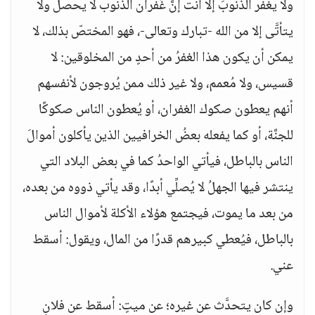
ولا يغفر الذنوبَ إلا أنت إنَّ غُفران الذُّنوب لا يحصل ولا
يتأتَّى إلا من الله -تبارك وتعالى-، فهو المختصّ بذلك، لا
يمكن أن يكون هذا الغفرُ من أحدٍ من المخلوقين: لا
قسيس، ولا مُعمم، ولا غير ذلك ممن يُروجون لأنفسهم
أنهم يعطون صكوك الغفران، أو يُعطون الناس صكوكًا
للجنَّة، أو كما يفعله بعضُ الخرافيين الذين يأكلون أموالَ
الناس بالباطل، فيأتي الواحدُ كما في بعض البلاد التي
ينتشر فيها الجهلُ لا يُصلِّي أبدًا، وقد يأتي ذووه من بعده،
من بعد ما يموت، فيجتمع هؤلاء الأكلة لأموال الناس
بالباطل، فيُعطي كبيرهم قدرًا من المال، ويقول: أسقط
عني.
وإن كان يتحدَّث عن غيره؛ عن ميتٍ: أسقط عن فلانٍ