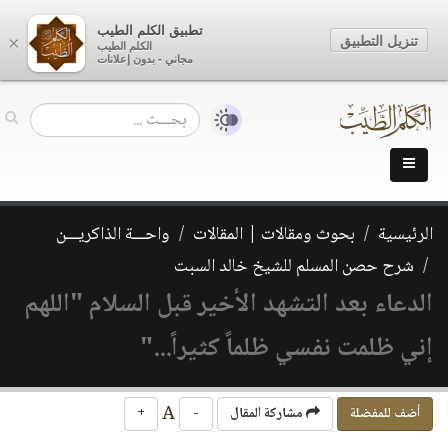
تطبيق الكلم الطيب
تنزيل التطبيق
×
الكلم الطيب
مجاني - بدون إعلانات
الرئيسية
بحوث ومقالات | المقالات
واحـــة الذاكريـــن
شرح حصن المسلم للشيخ خالد السبت
الدعاء بعد التشهد الأخير قبل السلام "اللهم
إني ظلمت نفسي ظلماً كثيراً..."
A
أضف للمفضلة
مشاركة المقال
-
+