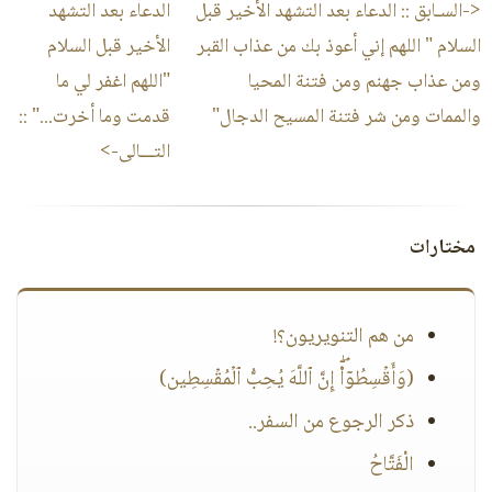
<-السـابق ::
الدعاء بعد التشهد الأخير قبل
الدعاء بعد التشهد
السلام " اللهم إني أعوذ بك من عذاب القبر
الأخير قبل السلام
ومن عذاب جهنم ومن فتنة المحيا
"اللهم اغفر لي ما
والممات ومن شر فتنة المسيح الدجال"
قدمت وما أخرت..."
::
التـــالى->
مختارات
من هم التنويريون؟!
(وَأَقۡسِطُوۤا۟ۖ إِنَّ ٱللَّهَ یُحِبُّ ٱلۡمُقۡسِطِین)
ذكر الرجوع من السفر..
الْفَتَّاحُ