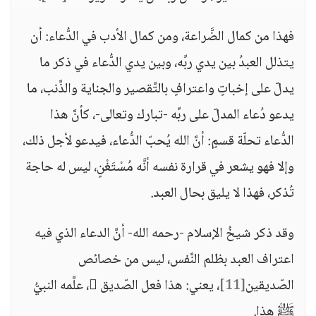
فهذا من كمال الضَّراعة، ومن كمال الأدب في الدُّعاء: أن
يتذلل العبدُ بين يدي ربِّه، وبين يدي الدُّعاء في ذكر ما
يدلّ على إخباتٍ واعترافٍ بالتَّقصير والجناية والذَّنب، ما
يدعو دُعاء المدلّ على ربِّه -تبارك وتعالى-، كأنَّ هذا
الدُّعاء تحلّة قسمٍ: أنَّ الله يُحبّ الدُّعاء، فيدعو لأجل ذلك،
وإلا فهو يشعر في قرارة نفسه أنَّه مُسْتَغْنٍ، ليس له حاجة
تُذكر، فهذا لا يليق بحال العبد.
وقد ذكر شيخُ الإسلام -رحمه الله- أنَّ الدعاء الذي فيه
اعتراف العبد بظلم النَّفس، ليس من خصائص
الصّديقين
[11]
، يعني: هذا فعل الصّديق ، علَّمه النبيُّ
ﷺ هذا.