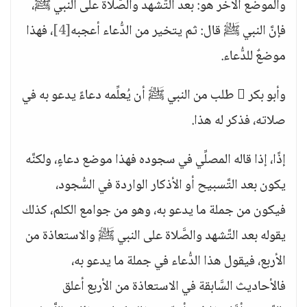
والموضع الآخر هو: بعد التَّشهد والصَّلاة على النبي ﷺ،
فإنَّ النبي ﷺ قال: ثم يتخير من الدُّعاء أعجبه
[4]
، فهذا
موضعٌ للدُّعاء.
وأبو بكر  طلب من النبي ﷺ أن يُعلِّمه دعاءً يدعو به في
صلاته، فذكر له هذا.
إذًا، إذا قاله المصلِّي في سجوده فهذا موضع دعاءٍ، ولكنَّه
يكون بعد التَّسبيح أو الأذكار الواردة في السُّجود،
فيكون من جملة ما يدعو به، وهو من جوامع الكلم، كذلك
يقوله بعد التَّشهد والصَّلاة على النبي ﷺ والاستعاذة من
الأربع، فيقول هذا الدُّعاء في جملة ما يدعو به،
فالأحاديث السَّابقة في الاستعاذة من الأربع أعلق