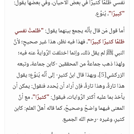
نفسي ظلمًا كثيرًا في بعض الأحيان، وفي بعضها يقول:
"كبيرًا"
، يُنوِّع.
أما قول مَن قال بأنَّه يجمع بينهما يقول:
"ظلمتُ نفسي
ظلمًا كثيرًا كبيرًا"
، فهذا فيه نظر، هذا غير صحيحٍ؛ لأنَّ
النبي ﷺ لم يقل ذلك، وإنما اختلفت الرِّوايةُ عنه فيه؛
ولهذا ذهب جماعةٌ من المحققين -كابن جماعة، وتبعه
الزركشي
[5]
، وبهذا قال ابنُ كثيرٍ- إلى أنَّه يُنوِّع؛ يقول
هذا تارةً، وهذا تارةً، فإن أراد أن يُحدد فنقول: يمكن أن
يأخذ بما عليه أكثر الرِّوايات، فيقول:
"كثيرًا"
، مع أنَّ
المعنى فيهما واضحٌ وصحيحٌ، كما قاله أهلُ العلم: كابن
كثيرٍ، وغيره -رحم الله الجميع.