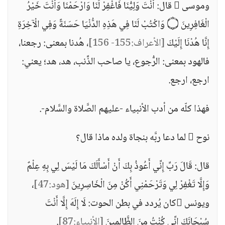
وموسى  قال: أَنْتَ وَلِيُّنَا فَاغْفِرْ لَنَا وَارْحَمْنَا وَأَنْتَ خَيْرُ
الْغَافِرِينَ ۝ وَاكْتُبْ لَنَا فِي هَذِهِ الدُّنْيَا حَسَنَةً وَفِي الْآخِرَةِ
إِنَّا هُدْنَا إِلَيْكَ
[الأعراف:155- 156]
، هُدنا بمعنى: رجعنا،
فالهود بمعنى: الرُّجوع، يا صاحب الذَّنب، هد، هد؛ يعني:
ارجع، ارجع.
فهذا كلّه من أدب الأنبياء -عليهم الصَّلاة والسَّلام-.
نوح  لما دعا ربَّه بنجاة ولده ماذا قال؟
قال: قَالَ رَبِّ إِنِّي أَعُوذُ بِكَ أَنْ أَسْأَلَكَ مَا لَيْسَ لِي بِهِ عِلْمٌ
وَإِلَّا تَغْفِرْ لِي وَتَرْحَمْنِي أَكُنْ مِنَ الْخَاسِرِينَ
[هود:47]
،
ويونس كان يُردد في بطن الحوت: لَا إِلَهَ إِلَّا أَنْتَ
سُبْحَانَكَ إِنِّي كُنْتُ مِنَ الظَّالِمِينَ
[الأنبياء:87]
.