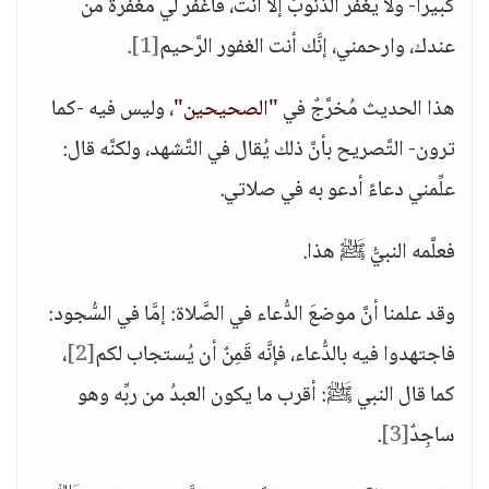
كبيرًا- ولا يغفر الذنوبَ إلا أنت، فاغفر لي مغفرةً من
عندك، وارحمني، إنَّك أنت الغفور الرَّحيم
[1]
.
هذا الحديث مُخرَّجٌ في
"الصحيحين"
، وليس فيه -كما
ترون- التَّصريح بأنَّ ذلك يُقال في التَّشهد، ولكنَّه قال:
علِّمني دعاءً أدعو به في صلاتي.
فعلَّمه النبيُّ ﷺ هذا.
وقد علمنا أنَّ موضعَ الدُّعاء في الصَّلاة: إمَّا في السُّجود:
فاجتهدوا فيه بالدُّعاء، فإنَّه قَمِنٌ أن يُستجاب لكم
[2]
،
كما قال النبي ﷺ: أقرب ما يكون العبدُ من ربِّه وهو
ساجِدٌ
[3]
.