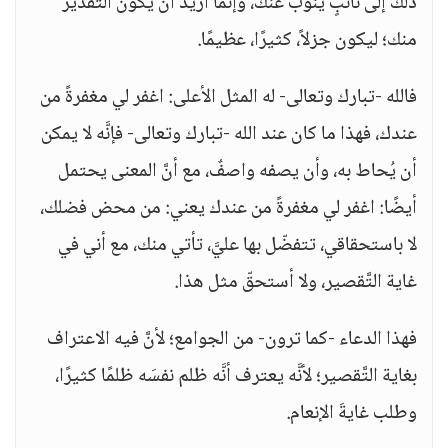
ذلك إلى نائبٍ ينوب عنك، وإنما أريد أن يكون التقديرُ
منك؛ ليكون جزلاً، كثيرًا، عظيمًا.
فالله -تبارك وتعالى- له المثل الأعلى: اغفر لي مغفرةً من
عندك، فهذا ما كان عند الله -تبارك وتعالى- فإنَّه لا يمكن
أن يُحاط به، وأن يصفه واصفٌ، مع أنَّ المعنى يحتمل
أيضًا: اغفر لي مغفرةً من عندك يعني: من محض فضلك،
لا باستحقاقي، تتفضّل بها عليَّ، تأتي منك، مع أني في
غاية التَّقصير، ولا أستحقّ مثل هذا.
فهذا الدعاء -كما ترون- من الجوامع؛ لأنَّ فيه الاعتراف
بغاية التَّقصير؛ لأنَّه يعترف أنَّه ظلم نفسَه ظلمًا كثيرًا،
وطلب غايةَ الإنعام.