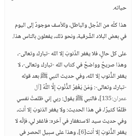
حياته.
هذا كلّه من الدَّجل والباطل، وللأسف موجودٌ إلى اليوم
في بعض البلاد الشَّرقية، ونحو ذلك، يفعلون بالناس هذا.
على كل حالٍ، فلا يغفر الذّنوبَ إلا الله -تبارك وتعالى-،
وهذا صريحٌ وواضحٌ في كتاب الله -تبارك وتعالى-، لا
يغفر الذُّنوب إلا الله، وفي حديث النبي ﷺ بعد قوله
-تبارك وتعالى-: وَمَنْ يَغْفِرُ الذُّنُوبَ إِلَّا اللَّهُ
[آل
عمران:135]
، فالنبي ﷺ يقول: ربي إني ظلمتُ نفسي
ظلمًا كثيرًا، في هذا الحديث: ولا يغفر الذنوبَ إلا أنت،
وفي حديث سيد الاستغفار في آخره: فاغفر لي، فإنَّه لا
يغفر الذُّنوبَ إلا أنت
[6]
، وهذا على سبيل الحصر في