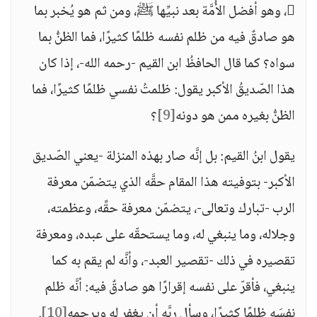
، وهو أفضل الأُمَّة بعد نبيِّها ﷺ، ومن ثم هو يُخبر بما
هو صادقٌ فيه من ظلم نفسه ظلمًا كثيرًا، فما الظنُّ بما
سواه؟ كما قال الحافظُ ابن القيم -رحمه الله-، إذا كان
هذا الصّديقُ الأكبر يقول: ظلمتُ نفسي ظلمًا كثيرًا، فما
الظنُّ بغيره ممن هو دونه
[9]
؟
يقول ابنُ القيم: بل إنَّه صار بهذه المنزلة -يعني الصّديق
الأكبر- بتوفيته هذا المقام حقَّه الذي يتضمّن معرفة
الرب -تبارك وتعالى-، يتضمّن معرفة حقِّه، وعظمته،
وجلاله، وما ينبغي له، وما يستحقّه على عبده، ومعرفة
تقصيره في ذلك -تقصير العبد-، وأنَّه لم يقم به كما
ينبغي، فأقرّ على نفسه إقرارًا هو صادقٌ فيه: أنَّه ظلم
نفسَه ظلمًا كثيرًا، وسأل ربَّه أن يغفر له ويرحمه
[10]
.