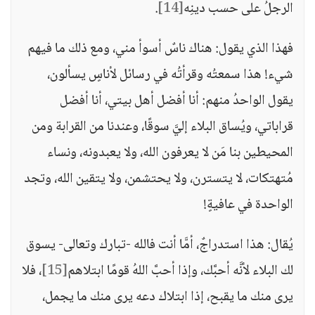
الرجلُ على حسب دينِه
[14]
.
فهذا الذي يقول: هناك ناسٌ أسوأ مني، ومع ذلك ما فيهم
شيء! هذا سمعتُه وقرأتُه في رسائل لأناسٍ يسألون،
يقول الواحدُ منهم: أنا أفضل أهل بيتي، أنا أفضل
قراباتي، ويُساق البلاء إليَّ سوقًا، وعندنا من القرابة ومن
المحيطين بنا مَن لا يعرفون الله، ولا يعبدونه، ونساء
مُتهتكات، لا يتسترن، ولا يحتشمن، ولا يتقين الله، وتجد
الواحدة في عافيةٍ!
يُقال: هذا استدراجٌ، أمَّا أنت فالله -تبارك وتعالى- يسوق
لك البلاء لأنَّه أحبَّك، وإذا أحبَّ اللهُ قومًا ابتلاهم
[15]
، فلا
يرى منك ما يقبح، إذا ابتلاك دعه يرى منك ما يجمل،