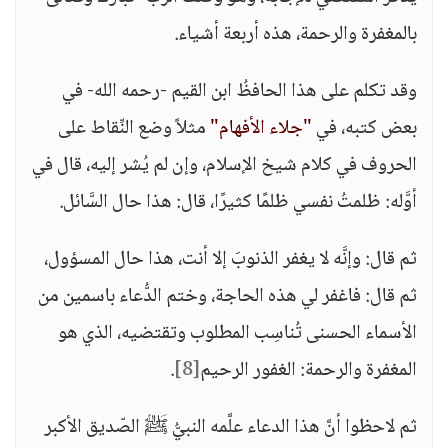
بالمغفرة والرحمة، هذه أربعة أشياء.
وقد تكلم على هذا الحافظُ ابن القيم -رحمه الله- في
بعض كتبه، في
"جلاء الأفهام"
مثلاً وضع النِّقاط على
الحروف في كلام شيخ الإسلام، وإن لم يُشر إليه، قال في
أوَّله: ظلمتُ نفسي ظلمًا كثيرًا، قال: هذا حال السَّائل.
ثم قال: وإنَّه لا يغفر الذنوبَ إلا أنت، هذا حال المسؤول،
ثم قال: فاغفر لي هذه الحاجة، وختم الدُّعاء باسمين من
الأسماء الحسنى تُناسِب المطلوب وتقتضيه، الذي هو
المغفرة والرحمة: الغفور الرحيم
[8]
.
ثم لاحظوا أنَّ هذا الدعاء علَّمه النبيُّ ﷺ الصّديق الأكبر