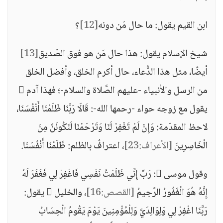
ابن القيم يقول: ما حال مَن دونه
[12]
؟
شيخ الإسلام يقول: هذا حال مَن هو فوق الصّديق
[13]
أيضًا، مثل هذا الدُّعاء، حال أكرم الخلق، وأفضل الخلق
من الرسل والأنبياء -عليهم الصَّلاة والسلام-؛ فهذا آدم 
يقول مع زوجه حواء -رحمها الله-: قَالَا رَبَّنَا ظَلَمْنَا أَنْفُسَنَا،
لاحظ المقدّمة: وَإِنْ لَمْ تَغْفِرْ لَنَا وَتَرْحَمْنَا لَنَكُونَنَّ مِنَ
الْخَاسِرِينَ
[الأعراف:23]
، اعترافٌ بالظلم: ظَلَمْنَا أَنْفُسَنَا.
وقول موسى : رَبِّ إِنِّي ظَلَمْتُ نَفْسِي فَاغْفِرْ لِي فَغَفَرَ لَهُ
إِنَّهُ هُوَ الْغَفُورُ الرَّحِيمُ
[القصص:16]
، والخليل  يقول:
رَبَّنَا اغْفِرْ لِي وَلِوَالِدَيَّ وَلِلْمُؤْمِنِينَ يَوْمَ يَقُومُ الْحِسَابُ