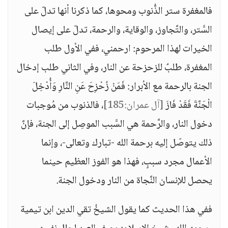
فالمغفرة ستر الذُّنوب ومحوها، كما ذكرنا أنها تدلّ على
السَّتر، والتَّجاوز، والوقاية، والرحمة، تدلّ على إيصال
الخيرات لهذا المرحوم: ارحمني، ففي الأول طلب
المغفرة، طلبٌ للزحزحة عن النار، وفي الثاني طلب إدخال
الجنة بالرحمة مع الأبرار: فَمَنْ زُحْزِحَ عَنِ النَّارِ وَأُدْخِلَ
الْجَنَّةَ فَقَدْ فَازَ
[آل عمران:185]
، فالذنوب من مُوجبات
دخول النار، والرَّحمة هي السَّبب الموصِل إلى الجنة، فإنَّ
ذلك يتوصّل إليه برحمة الله -تبارك وتعالى-، وإنما
الأعمال مجرد سببٍ، فهذا هو الفوز العظيم حينما
يحصل للإنسان النَّجاة من النار ودخول الجنة.
ففي هذا الحديث كما يقول الشيخُ تقي الدين ابن تيمية