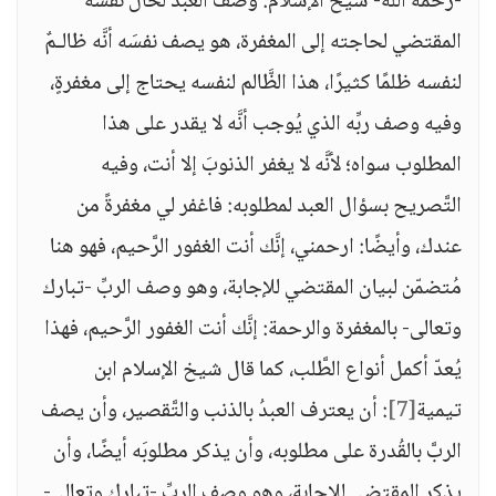
-رحمه الله- شيخ الإسلام: وصف العبد لحال نفسه
المقتضي لحاجته إلى المغفرة، هو يصف نفسَه أنَّه ظالـمٌ
لنفسه ظلمًا كثيرًا، هذا الظَّالم لنفسه يحتاج إلى مغفرةٍ،
وفيه وصف ربِّه الذي يُوجب أنَّه لا يقدر على هذا
المطلوب سواه؛ لأنَّه لا يغفر الذنوبَ إلا أنت، وفيه
التَّصريح بسؤال العبد لمطلوبه: فاغفر لي مغفرةً من
عندك، وأيضًا: ارحمني، إنَّك أنت الغفور الرَّحيم، فهو هنا
مُتضمّن لبيان المقتضي للإجابة، وهو وصف الربِّ -تبارك
وتعالى- بالمغفرة والرحمة: إنَّك أنت الغفور الرَّحيم، فهذا
يُعدّ أكمل أنواع الطَّلب، كما قال شيخ الإسلام ابن
تيمية
[7]
: أن يعترف العبدُ بالذنب والتَّقصير، وأن يصف
الربَّ بالقُدرة على مطلوبه، وأن يذكر مطلوبَه أيضًا، وأن
يذكر المقتضي للإجابة، وهو وصف الربِّ -تبارك وتعالى-