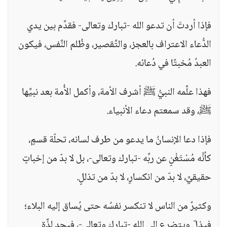
فإذا أردتَ أن تدعو الله -تبارك وتعالى- فقدِّم بين يدي
الدُّعاء الاعتراف بالعجز، والتَّقصير، وظُلم النَّفس، فيكون
العبدُ مُخبتًا في دُعائه.
فهذا علَّمه النبيُّ ﷺ أشرف الأمة، وأكمل الأُمة بعد نبيِّها
ﷺ، وقد سمعتم دعاء الأنبياء.
فإذا دعا الإنسانُ ما يدعو من طرف لسانه، تحلّة قسمٍ،
كأنَّه مُسْتَغْنٍ عن ربِّه -تبارك وتعالى-، بل لا بدّ من إخباتٍ
حقيقيٍّ، لا بدّ من انكسارٍ، لا بدّ من تذللٍ.
وكثيرٌ من الناس لا تنكسر نفسُه حتى يُساق إليه البلاء؛
فيذلّ ويتضرع إلى الله -تبارك وتعالى-، فيجد لذَّة