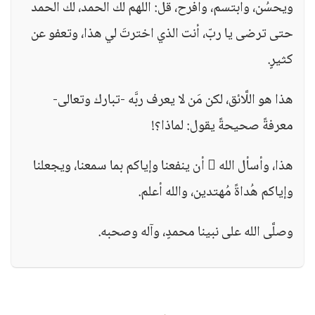
ويحسُن، وابتسم، وافرح، قل: اللهم لك الحمد، لك الحمد
حتى ترضى يا ربّ، أنت الذي اخترتَ لي هذا، وتعفو عن
كثيرٍ.
هذا هو اللَّائق، لكن مَن لا يعرف ربَّه -تبارك وتعالى-
معرفةً صحيحةً يقول: لماذا؟!
هذا، وأسأل الله  أن ينفعنا وإياكم بما سمعنا، ويجعلنا
وإياكم هُداةً مُهتدين، والله أعلم.
وصلَّى الله على نبينا محمدٍ، وآله وصحبه.