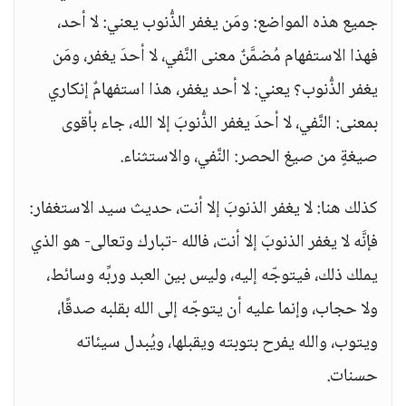
جميع هذه المواضع: ومَن يغفر الذُّنوب يعني: لا أحد،
فهذا الاستفهام مُضمَّنٌ معنى النَّفي، لا أحدَ يغفر، ومَن
يغفر الذُّنوب؟ يعني: لا أحد يغفر، هذا استفهامٌ إنكاري
بمعنى: النَّفي، لا أحدَ يغفر الذُّنوبَ إلا الله، جاء بأقوى
صيغةٍ من صيغ الحصر: النَّفي، والاستثناء.
كذلك هنا: لا يغفر الذنوبَ إلا أنت، حديث سيد الاستغفار:
فإنَّه لا يغفر الذنوبَ إلا أنت، فالله -تبارك وتعالى- هو الذي
يملك ذلك، فيتوجّه إليه، وليس بين العبد وربِّه وسائط،
ولا حجاب، وإنما عليه أن يتوجّه إلى الله بقلبه صدقًا،
ويتوب، والله يفرح بتوبته ويقبلها، ويُبدل سيئاته
حسنات.