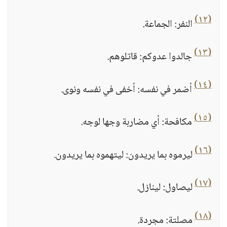
(١٢)
النفر: الجماعة.
(١٣)
جالدوا عدوكم: قاتلوهم.
(١٤)
أضمر في نفسه: أخفى في نفسه ونوى.
(١٥)
مكافحة: أي مضاربة وجها لوجه.
(١٦)
ليرموه بما يريدون: ليتهموه بما يريدون.
(١٧)
ليصاول: لينازل.
(١٨)
مصلتة: مجردة.