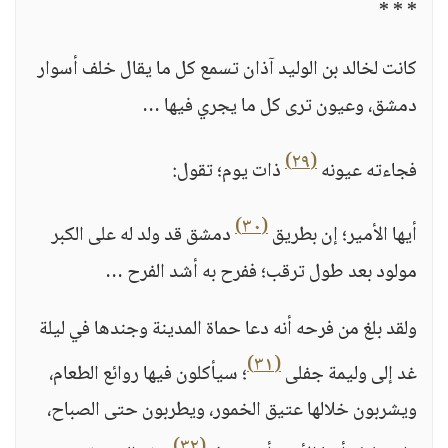
* * *
كانت لخالد بن الوليد آذان تسمع كل ما يقال خلف أسوار
دمشق، وعيون ترى كل ما يجري فيها …
(٢٩)
فجاءته عيونه
ذات يوم؛ تقول:
(٣٠)
أيها الأمير؛ إن بطريق
دمشق قد ولد له على الكبر
مولود بعد طول ترقب؛ ففرح به أشد الفرح …
ولقد بلغ من فرحه أنه دعا حماة المدينة وجندها في ليلة
(٣١)
غد إلى وليمة جفلى
؛ سيأكلون فيها روائع الطعام،
ويشربون خلالها عتيق الخمور، ويطربون حتى الصباح،