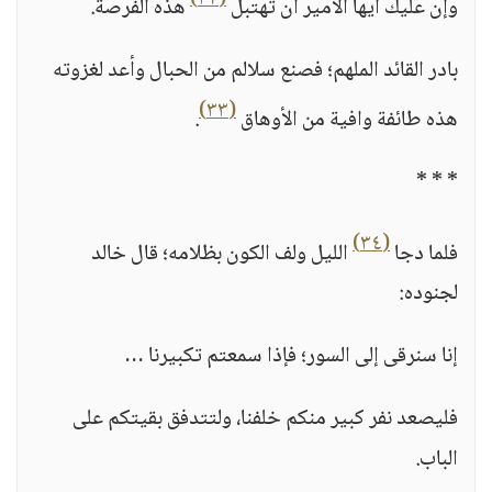
(٣٢)
وإن عليك أيها الأمير أن تهتبل
هذه الفرصة.
بادر القائد الملهم؛ فصنع سلالم من الحبال وأعد لغزوته
(٣٣)
هذه طائفة وافية من الأوهاق
.
* * *
(٣٤)
فلما دجا
الليل ولف الكون بظلامه؛ قال خالد
لجنوده:
إنا سنرقى إلى السور؛ فإذا سمعتم تكبيرنا …
فليصعد نفر كبير منكم خلفنا، ولتتدفق بقيتكم على
الباب.