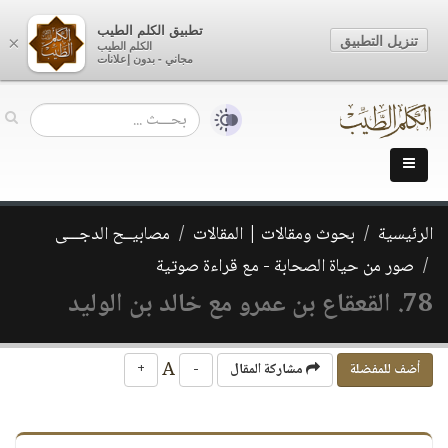
تطبيق الكلم الطيب
تنزيل التطبيق
×
الكلم الطيب
مجاني - بدون إعلانات
الرئيسية
بحوث ومقالات | المقالات
مصابيــح الدجـــى
صور من حياة الصحابة - مع قراءة صوتية
78. القعقاع بن عمرو مع خالد بن الوليد
A
أضف للمفضلة
مشاركة المقال
-
+