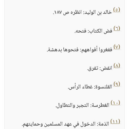
(٥)
خالد بن الوليد: انظره ص ١٨٧.
(٦)
فض الكتاب: فتحه.
(٧)
ففغروا أفواههم: فتحوها بدهشة.
(٨)
انفض: تفرق.
(٩)
القلنسوة: غطاء الرأس.
(١٠)
الغطرسة: التجبر والتطاول.
(١١)
الذمة: الدخول في عهد المسلمين وحمايتهم.