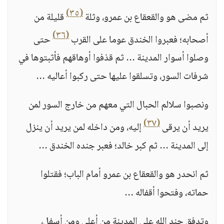
(٣٥)
ثم مضى هو والقعقاع بن عمرو، وثلة
قليلة من
(٣٦)
أصحابه؛ فعبروا الخندق عوما على القرب
حتى
وصلوا أسوار المدينة … ثم قذفوا أوهاقهم فأثبتوها في
شرفات السور، وتسلقوا عليها حتى ركبوا أعاليه …
ونصبوا سلالم الحبال التي معهم من خارج السور لمن
(٣٧)
يريد أن يرقى
إليه، ومن داخله لمن يريد أن ينزل
إلى المدينة … ثم كبر خالد؛ فعبر جنده الخندق …
ثم انحدر هو والقعقاع بن عمرو أمام الباب؛ فقتلوا
حماته، وفتحوا أقفاله …
وتدفق جند الله على المدينة من أعلى ومن أسفل،