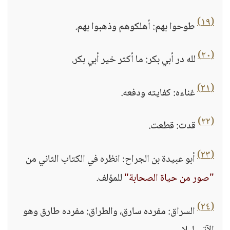
(١٩)
طوحوا بهم: أهلكوهم وذهبوا بهم.
(٢٠)
لله در أبي بكر: ما أكثر خير أبي بكر.
(٢١)
غناءه: كفايته ودفعه.
(٢٢)
قدت: قطعت.
(٢٣)
أبو عبيدة بن الجراح: انظره في الكتاب الثاني من
"صور من حياة الصحابة"
للمؤلف.
(٢٤)
السراق: مفرده سارق، والطراق: مفرده طارق وهو