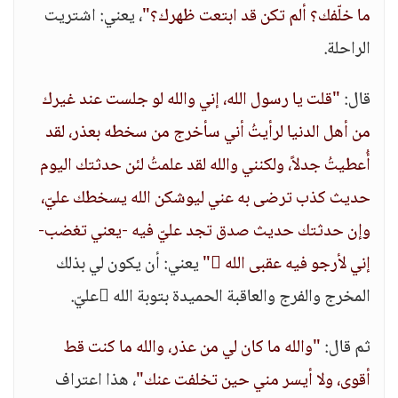
ما خلّفك؟ ألم تكن قد ابتعت ظهرك؟"
، يعني: اشتريت
الراحلة.
قال:
"قلت يا رسول الله، إني والله لو جلست عند غيرك
من أهل الدنيا لرأيتُ أني سأخرج من سخطه بعذر، لقد
أُعطيتُ جدلاً، ولكنني والله لقد علمتُ لئن حدثتك اليوم
حديث كذب ترضى به عني ليوشكن الله يسخطك عليّ،
وإن حدثتك حديث صدق تجد عليّ فيه -يعني تغضب-
إني لأرجو فيه عقبى الله "
يعني: أن يكون لي بذلك
المخرج والفرج والعاقبة الحميدة بتوبة الله عليّ.
ثم قال:
"والله ما كان لي من عذر، والله ما كنت قط
أقوى، ولا أيسر مني حين تخلفت عنك"
، هذا اعتراف