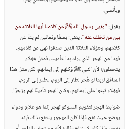
الإنسان بحاجة إلى قدوات يعايشهم، ويقتدي بهم،
ويأتسي.
يقول:
"ونهى رسول الله ﷺ عن كلامنا أيها الثلاثة من
بين من تخلف عنه"
، يعني: بضعًا وثمانين لم ينهَ عن
كلامهم، وهؤلاء الثلاثة الذين صدقوا نهى عن كلامهم،
فهذا من الهجر الذي يراد به التأديب، فمثل هؤلاء
يتحملون؛ لأن النبي ﷺ وَكلهم إلى إيمانهم، لكن مثل هذا
المنافق لربما لو هُجر لطار إلى الروم، يطير إلى الروم،
فهؤلاء ثبتوا على إيمانهم، وكان الهجر تأديبًا لهم وزجرًا.
ضوابط الهجر لتقويم السلوكوالهجر إنما هو علاج ودواء
يوضع حيث نفع، فإذا كان المهجور ينتفع بذلك فإنه
يهجر، وإذا كان لا ينتفع بذلك؛ لأنه مستخف بالهاجر أو