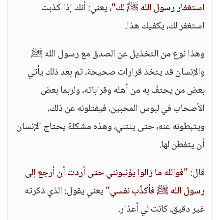
استغفار رسول الله ﷺ لك"
، يعني: أنك إذا كذبت
استغفر لك، يكفيك هذا.
وهذا نوع من التخذيل عن الصدق مع رسول الله ﷺ
والإنسان قد يتخذ قرارات صحيحة، ثم بعد ذلك يأتي
بعض من يحتفّ به من أهله وقراباته، ولربما بعض
الأصحاب في لبوس المحبين، فيفتلونه عن ذلك،
ويثبطونه عنه، حتى ينثني، وهذه مشكلة يحتاج الإنسان
أن يتفطن لها.
قال:
"فوالله ما زالوا يؤنبونني حتى أردت أن أرجع إلى
رسول الله ﷺ فأكذّب نفسي"
يعني يقول: الذي ذكرته
غير دقيق، كانت لي أعذار.