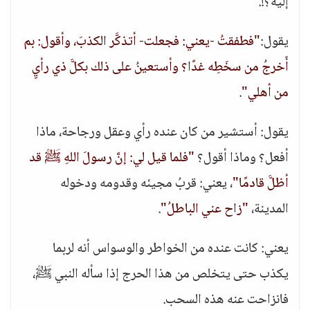
إليه؟!.
يقول:
"فطفقتُ -يعني: فجعلت- أتذكَّر الكذبَ، وأقول: بم
أَخرجُ من سخَطِه غدًا؟ وأستعينُ على ذلك بكلَّ ذي رأيٍ
من أهلي"
.
يقول: أستشير من كان عنده رأي وعقل ورجاحة، ماذا
أفعل؟ وماذا أقول؟
"فلما قيل لي: إنَّ رسولَ اللهِ ﷺ قد
أظلَّ قادمًا"
، يعني: قربُ مجيئه وقدومه ودخوله
المدينة،
"زاح عني الباطلُ"
.
يعني: كانت عنده من الخواطر والوسواس أنه لربما
يكذب حتى يتخلص من هذا الحرج إذا سأله النبي ﷺ،
فانزاحت عنه هذه السحب.