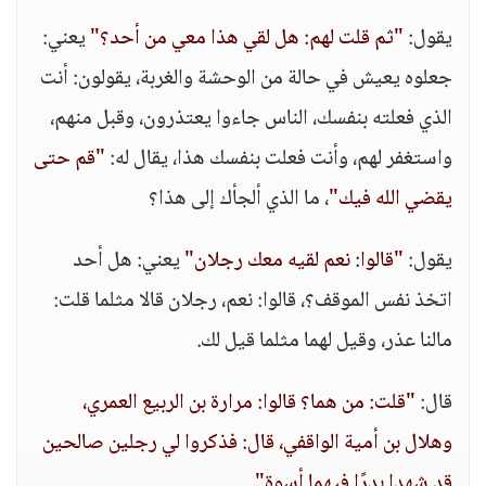
يقول:
"ثم قلت لهم: هل لقي هذا معي من أحد؟"
يعني:
جعلوه يعيش في حالة من الوحشة والغربة، يقولون: أنت
الذي فعلته بنفسك، الناس جاءوا يعتذرون، وقبل منهم،
واستغفر لهم، وأنت فعلت بنفسك هذا، يقال له:
"قم حتى
يقضي الله فيك"
، ما الذي ألجأك إلى هذا؟
يقول:
"قالوا: نعم لقيه معك رجلان"
يعني: هل أحد
اتخذ نفس الموقف؟، قالوا: نعم، رجلان قالا مثلما قلت:
مالنا عذر، وقيل لهما مثلما قيل لك.
قال:
"قلت: من هما؟ قالوا: مرارة بن الربيع العمري،
وهلال بن أمية الواقفي، قال: فذكروا لي رجلين صالحين
قد شهدا بدرًا فيهما أسوة"
.