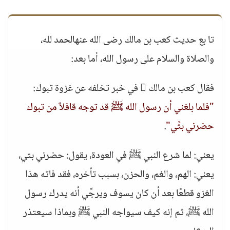
تا بع حديث كعب بن مالك رضى الله عنهالحمد لله،
والصلاة والسلام على رسول الله، أما بعد:
فقال كعب بن مالك  في خبر تخلفه عن غزوة تبوك:
"فلما بلغني أن رسول الله ﷺ قد توجه قافلاً من تبوك
حضرني بثِّي"
.
يعني: لما شرع النبي ﷺ في العودة، يقول: حضرني بثي،
يعني: الهم، والغم، والحزن، بسبب تأخره، فقد فاته هذا
الغزو قطعًا بعد أن كان يسوف ويرجِّي أنه يدرك رسول
الله ﷺ، ثم إنه كيف سيواجه النبي ﷺ وبماذا سيعتذر