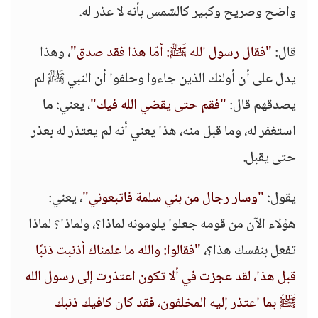
واضح وصريح وكبير كالشمس بأنه لا عذر له.
قال:
"فقال رسول الله ﷺ: أمّا هذا فقد صدق"
، وهذا
يدل على أن أولئك الذين جاءوا وحلفوا أن النبي ﷺ لم
يصدقهم قال:
"فقم حتى يقضي الله فيك"
، يعني: ما
استغفر له، وما قبل منه، هذا يعني أنه لم يعتذر له بعذر
حتى يقبل.
يقول:
"وسار رجال من بني سلمة فاتبعوني"
، يعني:
هؤلاء الآن من قومه جعلوا يلومونه لماذا؟، ولماذا؟ لماذا
تفعل بنفسك هذا؟،
"فقالوا: والله ما علمناك أذنبت ذنبًا
قبل هذا، لقد عجزت في ألا تكون اعتذرت إلى رسول الله
ﷺ بما اعتذر إليه المخلفون، فقد كان كافيك ذنبك