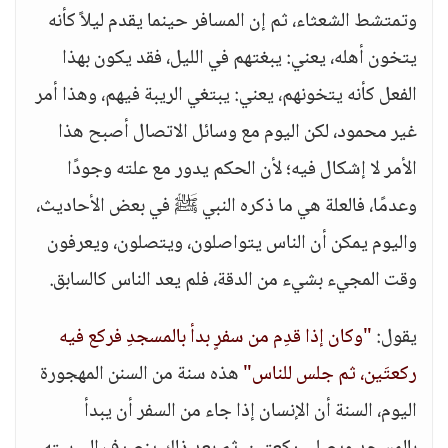
وتمتشط الشعثاء، ثم إن المسافر حينما يقدم ليلاً كأنه
يتخون أهله، يعني: يبغتهم في الليل، فقد يكون بهذا
الفعل كأنه يتخونهم، يعني: يبتغي الريبة فيهم، وهذا أمر
غير محمود، لكن اليوم مع وسائل الاتصال أصبح هذا
الأمر لا إشكال فيه؛ لأن الحكم يدور مع علته وجودًا
وعدمًا، فالعلة هي ما ذكره النبي ﷺ في بعض الأحاديث،
واليوم يمكن أن الناس يتواصلون، ويتصلون، ويعرفون
وقت المجيء بشيء من الدقة، فلم يعد الناس كالسابق.
يقول:
"وكان إذا قدِم من سفرٍ بدأ بالمسجدِ فركع فيه
ركعتَين، ثم جلس للناس"
هذه سنة من السنن المهجورة
اليوم، السنة أن الإنسان إذا جاء من السفر أن يبدأ