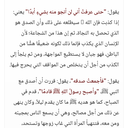
يقول:
"حتى عرفتُ أني لن أنجو منه بشيءٍ أبدًا"
يعني:
إذا كذبت فإن الله  سيطلعه على ذلك وأن الصدق هو
الذي تحصل به النجاة، ثم إن هذا من الشجاعة؛ لأن
الإنسان الذي يكذب فإنما ذلك لكونه ضعيفًا هشًّا من
الباطن، فهو جبان لا يستطيع المواجهة، ومن ثم يلجأ إلى
الكذب من أجل أن يتخلص من المواقف التي يحرج فيها.
يقول:
"فأجمعتُ صدقه"
، يقول: قررت أن أصدق مع
النبي ﷺ،
"وأصبح رسولُ اللهِ ﷺ قادمًا"
، قدم في
الصباح، كما هو هديه ﷺ ما كان يقدم ليلاً، وكان ينهى
عن ذلك من أجل مصالح، وهي أن يسمع الناس بمجيئه
ومن معه، فتتهيأ المرأة التي غاب زوجها وتستحد،