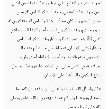
غير عالمه، غير العالم الذي عرفه، وهذا يعرفه من ابتلي،
ومن جرب هذه المعاني، حينما يتنكر الناس للإنسان
بسبب البلاء، ولو كان محقًّا، وهؤلاء الناس قد يتنكرون له
لسوء حالهم، وقد يتنكرون لسبب آخر، كهذا السبب الآن
النبي ﷺ هجرهم تأديبًا وردعًا، وقد يتنكر له الناس
خوفًا، يُبتلى الإنسان، فيخاف من حوله ثم بعد ذلك
ينقبضون منه، فلا يزوره أحد، ولا يلقاه أحد، ولربما
يخاف بعض الناس حتى من السلام عليه، وهذا يحصل
ويقع فيكون ذلك أشدّ على الإنسان.
هذا، وأسأل الله -تبارك وتعالى- أن ينفعنا وإياكم بما
سمعنا، ويجعلنا وإياكم هداة مهتدين، والله أعلم، وصلى
الله على نبينا محمد.