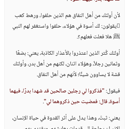
لأن أولئك من أهل النفاق هم الذين حلفوا، ورهط كعب
يقولون: لك أسوة في هؤلاء، حلفوا واستغفر لهم النبي
ﷺ هلا فعلت فعلهم؟.
أولئك كُثر الذين اعتذروا بالأعذار الكاذبة، يعني: بضعًا
وثمانين رجلاً، وهؤلاء اثنان، لكنهم من أهل بدر، وأولئك
قشة لا يساوون شيئًا؛ لأنهم من أهل النفاق.
فيقول:
"فذكروا لي رجلين صالحين قد شهدا بدرًا، فيهما
أسوة، قال: فمضيت حين ذكروهما لي"
.
يعني: ثبتَ، وهذا يدل على أثر القدوة في حياة الإنسان،