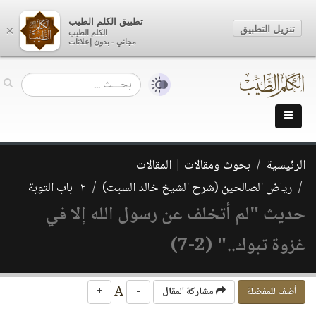
تطبيق الكلم الطيب
تنزيل التطبيق
×
الكلم الطيب
مجاني - بدون إعلانات
الرئيسية
بحوث ومقالات | المقالات
رياض الصالحين (شرح الشيخ خالد السبت)
٢- باب التوبة
حديث "لم أتخلف عن رسول الله إلا في
غزوة تبوك.." (2-7)
A
أضف للمفضلة
مشاركة المقال
-
+