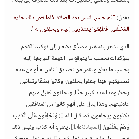
بالمسجد ويصلي ركعتين، ثم بعد ذلك ينصرف إلى بيته.
يقول:
"ثم جلس للناس بعد الصلاة، فلما فعل ذلك جاءه
المُخلَّفون فطفِقوا يعتذرون إليه، ويحلِفون له"
.
الذي يشعر بأنه غير مصدَّق يضطر إلى توكيد الكلام
بمؤكدات بحسب ما يتوقع من التهمة الموجهة إليه،
بحسب ما يظن ويقدر من تصديق الناس له أو من عدم
تصديقهم، فهنا جعلوا يحلفون، وكانوا بضعًا وثمانين
رجلاً، وهذا عدد كبير جدًّا، ويحلفون فقبل منهم
علانيتهم، وهذا يدل على أنهم كانوا من المنافقين
يكذبون ويحلفون، كما قال الله : وَيَحْلِفُونَ عَلَى الْكَذِبِ
وَهُمْ يَعْلَمُونَ
[المجادلة:14]
، يعني: أنه كذب، وليس ذلك