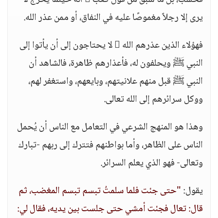
فحسب، بل ما سبق من قول كعب  أنه حينما يخرج لا
يرى إلا رجلاً مغموصًا عليه في النفاق، أو ممن عذر الله.
فهؤلاء الذين عذرهم الله  لا يحتاجون إلى أن يأتوا إلى
النبي ﷺ ويحلفون له، فأعذارهم ظاهرة، فالشاهد أن
النبي ﷺ قبل منهم علانيتهم، وبايعهم، واستغفر لهم،
ووكل سرائرهم إلى الله تعالى.
وهذا هو المنهج الشرعي في التعامل مع الناس أن يُحمل
الناس على الظاهر، وأما بواطنهم فتترك إلى ربهم -تبارك
وتعالى- فهو الذي يعلم السرائر.
يقول:
"حتى جئت فلما سلمتُ تبسم تبسم المغضب، ثم
قال: تعال فجئت أمشي حتى جلست بين يديه، فقال لي: