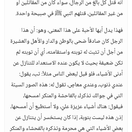
أنه قتل كل بالغ من الرجال، سواء كان من المقاتلين أو
من غير المقاتلين، قتلهم النبي ﷺ في صبيحة واحدة.
فهذا يدل أيها الأحبة على هذا المعنى، وهو: أن هذا
الرجل كان صادقاً ضحى بالوطن والدار والأهل والعشيرة
من أجل أن تثبت له توبته واستقامته، أي أن توبته لم
تكن ضعيفة بحيث لا يكون عنده الاستعداد للتنازل عن
أدنى الأشياء، فلو قيل لبعض الناس مثلاً: تب، يقول:
عندي ذنوب، وعندي معاصٍ، تقول له: هذه الصور السيئة
التي في جوالك تذكرك بالفاحشة والمنكر امسحها،
فيقول: هناك أشياء عزيزة عليّ، ولا أستطيع أن أمسحها،
إذن هذه ليست بتوبة، إذا كان يستخسر أن يتنازل عن
بعض الأشياء التي هي محرمة وتذكره بالفحشاء والمنكر