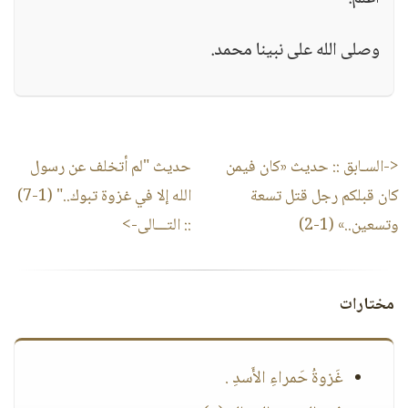
وصلى الله على نبينا محمد.
<-السـابق ::
حديث «كان فيمن
حديث "لم أتخلف عن رسول
كان قبلكم رجل قتل تسعة
الله إلا في غزوة تبوك.." (1-7)
وتسعين..» (1-2)
:: التـــالى->
مختارات
غَزوةُ حَمراءِ الأَسدِ .