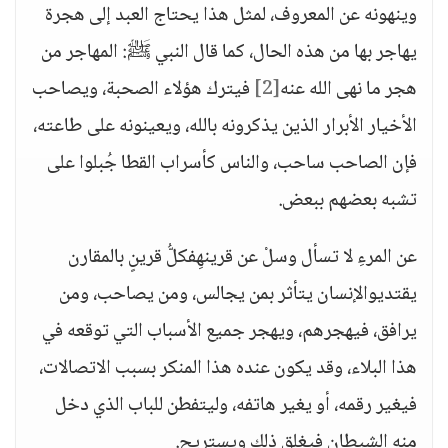
وينهونه عن المعروف، لمثل هذا يحتاج العبد إلى هجرة
يهاجر بها من هذه الحال، كما قال النبي ﷺ: المهاجر من
هجر ما نهى الله عنه
[2]
فيترك هؤلاء الصحبة، ويصاحب
الأخيار الأبرار الذين يذكرونه بالله، ويعينونه على طاعته،
فإن الصاحب ساحب، والناس كأسراب القطا جُبلوا على
تشبه بعضهم ببعض.
عن المرءِ لا تسأل وسلْ عن قرينهِفكلُّ قرينٍ بالمقارن
يقتديوالإنسان يتأثر بمن يجالس، ومن يصاحب، ومن
يرافق، فيهجرهم، ويهجر جميع الأسباب التي توقعه في
هذا البلاء، وقد يكون عنده هذا المنكر بسبب الاتصالات،
فيغير رقمه، أو يغير هاتفه، وليتفطن للباب الذي دخل
منه الشيطان فيغلق ذلك ويستريح.