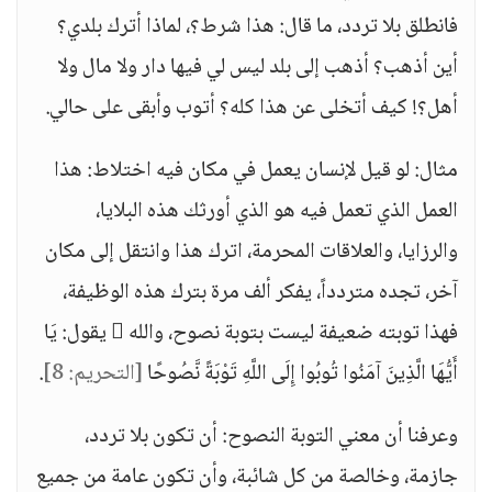
فانطلق بلا تردد، ما قال: هذا شرط؟، لماذا أترك بلدي؟
أين أذهب؟ أذهب إلى بلد ليس لي فيها دار ولا مال ولا
أهل؟! كيف أتخلى عن هذا كله؟ أتوب وأبقى على حالي.
مثال: لو قيل لإنسان يعمل في مكان فيه اختلاط: هذا
العمل الذي تعمل فيه هو الذي أورثك هذه البلايا،
والرزايا، والعلاقات المحرمة، اترك هذا وانتقل إلى مكان
آخر، تجده متردداً، يفكر ألف مرة بترك هذه الوظيفة،
فهذا توبته ضعيفة ليست بتوبة نصوح، والله  يقول: يَا
أَيُّهَا الَّذِينَ آمَنُوا تُوبُوا إِلَى اللَّهِ تَوْبَةً نَّصُوحًا
[التحريم: 8]
.
وعرفنا أن معني التوبة النصوح: أن تكون بلا تردد،
جازمة، وخالصة من كل شائبة، وأن تكون عامة من جميع