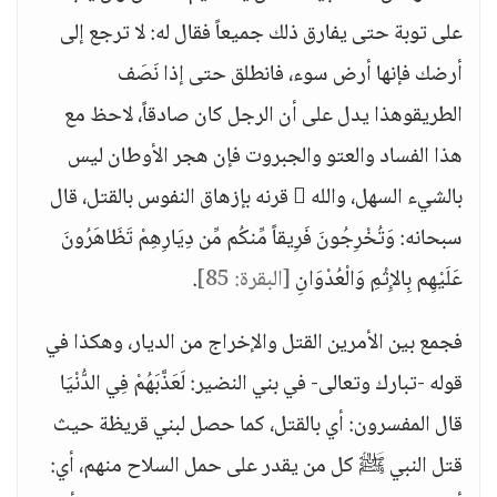
على توبة حتى يفارق ذلك جميعاً فقال له: لا ترجع إلى
أرضك فإنها أرض سوء، فانطلق حتى إذا نَصَف
الطريقوهذا يدل على أن الرجل كان صادقاً، لاحظ مع
هذا الفساد والعتو والجبروت فإن هجر الأوطان ليس
بالشيء السهل، والله  قرنه بإزهاق النفوس بالقتل، قال
سبحانه: وَتُخْرِجُونَ فَرِيقاً مِّنكُم مِّن دِيَارِهِمْ تَظَاهَرُونَ
عَلَيْهِم بِالإِثْمِ وَالْعُدْوَانِ
[البقرة: 85]
.
فجمع بين الأمرين القتل والإخراج من الديار، وهكذا في
قوله -تبارك وتعالى- في بني النضير: لَعَذَّبَهُمْ فِي الدُّنْيَا
قال المفسرون: أي بالقتل، كما حصل لبني قريظة حيث
قتل النبي ﷺ كل من يقدر على حمل السلاح منهم، أي: