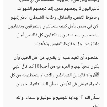
ومبدأه وكل شيء إذا وجد المصلحة في أي مكان،
فاللبراليون لا يجمعهم هدى، إنما تجمعهم الشهوات،
وحظوظ النفس، والضلال، وطاعة الشيطان، انظر إليهم
الآن في مصر، تأمل كيف يتحالفون ويتفرقون ويتعادون
وينسحبون ويجتمعون ويتكتلون، كل ذلك من أجل
ماذا؟ من أجل حظوظ النفوس والأهواء.
المقصود أن العبد عليه أن يقترب من أهل الخير، وأن
يكون محباً لهم، و المرء مع من أحب
[8]
كما قال النبي
ﷺ، وإلا فالبديل الشياطين والأشرار يتخطفونه من كل
ناحية، فيبقى في الأرض -نسأل الله العافية- حيران.
نسأل الله  الهداية للجميع والتوفيق والسداد، والله
أعلم.