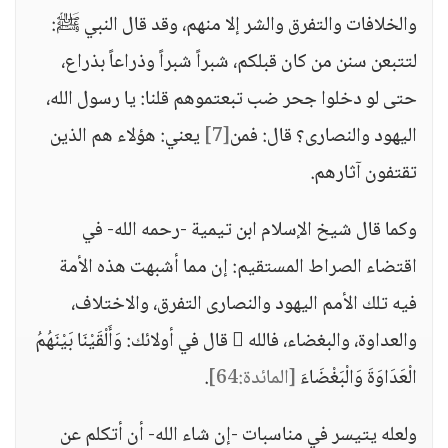
والخلافات والتفرق والشر إلا منهم، وقد قال النبي ﷺ:
لتتبعن سنن من كان قبلكم، شبراً شبراً وذراعاً بذراع،
حتى لو دخلوا جحر ضب تبعتموهم قلنا: يا رسول الله،
اليهود والنصارى؟ قال: فمن
[7]
يعني: هؤلاء هم الذين
تقتفون آثارهم.
وكما قال شيخ الإسلام ابن تيمية -رحمه الله- في
اقتضاء الصراط المستقيم: إن مما أشبهت هذه الأمة
فيه تلك الأمم اليهود والنصارى التفرق، والاختلاف،
والعداوة، والبغضاء، فالله  قال في أولائك: وَأَلْقَيْنَا بَيْنَهُمُ
الْعَدَاوَةَ وَالْبَغْضَاءَ
[المائدة:64]
.
ولعله يتيسر في مناسبات -إن شاء الله- أن أتكلم عن