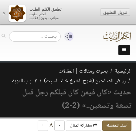
تطبيق الكلم الطيب
تنزيل التطبيق
×
الكلم الطيب
مجاني - بدون إعلانات
الرئيسية
بحوث ومقالات | المقالات
رياض الصالحين (شرح الشيخ خالد السبت)
٢- باب التوبة
حديث «كان فيمن كان قبلكم رجل قتل
تسعة وتسعين..» (2-2)
A
أضف للمفضلة
مشاركة المقال
-
+