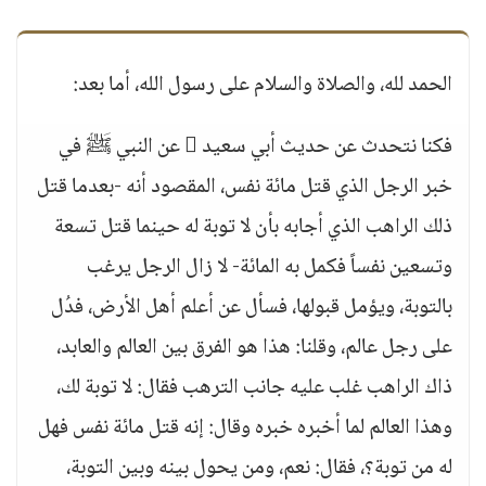
الحمد لله، والصلاة والسلام على رسول الله، أما بعد:
فكنا نتحدث عن حديث أبي سعيد  عن النبي ﷺ في
خبر الرجل الذي قتل مائة نفس، المقصود أنه -بعدما قتل
ذلك الراهب الذي أجابه بأن لا توبة له حينما قتل تسعة
وتسعين نفساً فكمل به المائة- لا زال الرجل يرغب
بالتوبة، ويؤمل قبولها، فسأل عن أعلم أهل الأرض، فدُل
على رجل عالم، وقلنا: هذا هو الفرق بين العالم والعابد،
ذاك الراهب غلب عليه جانب الترهب فقال: لا توبة لك،
وهذا العالم لما أخبره خبره وقال: إنه قتل مائة نفس فهل
له من توبة؟، فقال: نعم، ومن يحول بينه وبين التوبة،