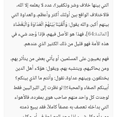
التي بينها خلاف وشر وتكفير؟، عدد لا يعلمه إلا الله،
فالاختلاف الواقع بين أولئك أكثر وأعظم، والعداوة التي
بينهم أكبر، والله يقول: وَأَلْقَيْنَا بَيْنَهُمُ الْعَدَاوَةَ وَالْبَغْضَاءَ
[المائدة:64]
، فهذا هو الأصل فيهم، فإذا وُجد شيء في
هذه الأمة فهو قليل من ذلك الكثير الذي عندهم.
فهم يعيبون على المسلمين، أو يأتي بعض من يتأثر بهم،
ومن يحاكيهم، ويتشبه بهم، ويقول: هؤلاء أهل الدين
يختلفون، وبينهم عداوة، نقول: وأنتم ما الذي بينكم؟
أبينكم الصفاء والمحبة؟!! لو نظرت إلى اللبراليين فقط
لوجدت كل واحد منهم صاحب هوى بمفرده، فالأهواء
التي بداخله تعصف به عصفاً كاملاً، فقد يبيع ذمته