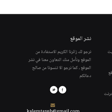
نشر الموقع
يث
نرجو لك زائرنا الكريم الاستفادة من
الموقع ونأمل منك التعاون معنا في نشر
الموقع ، كما نرجو الا تنسونا من صالح
قع
دعائكم
ترنت
kalemtayeb@gmail.com