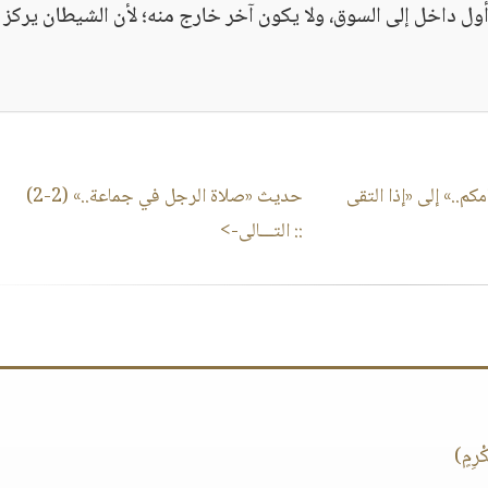
ل داخل إلى السوق، ولا يكون آخر خارج منه؛ لأن الشيطان يركز
م..» إلى «إذا التقى
حديث «صلاة الرجل في جماعة..» (2-2)
:: التـــالى->
ْرِمٍ)