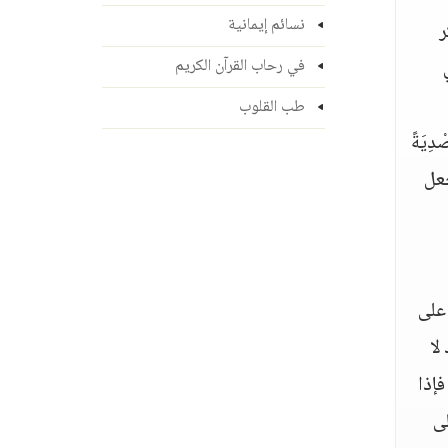
نسائم إيمانية
ر
في رحاب القرآن الكريم
طب القلوب
ِيَةً
بغي للإنسان أن يتقي الله  ولا يجعل
زيد على
لا
فإذا
ى