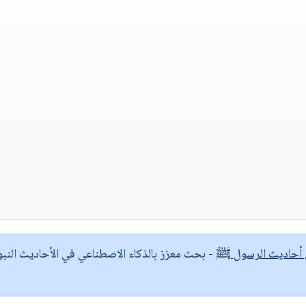
ى أحاديث الرسول ﷺ
- بحث معزز بالذكاء الاصطناعي في الأحاديث النبو