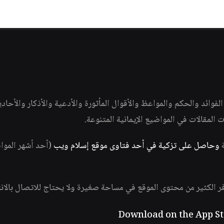
وائد والحكم والمواعظ والأقوال المأثورة والأدعية والأذكار والأحاد
ات المقالات في المواضيع الإيمانية المتنوعة.
ة
وحاصل على تزكية في أحد فتاوى موقع إسلام ويب
(أحد أشهر الموا
فر الكثير من محتوى الموقع في مساحة صغيرة ولا يحتاج للاتصال بالان