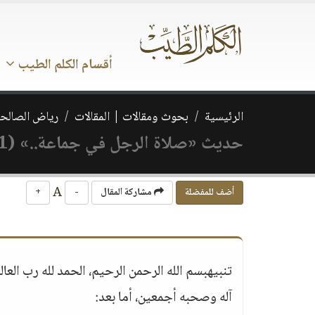
أقسام الكلم الطيب
الرئيسية
بحوث ومقالات | المقالات
رياض الصالحي
حديث «صلاة الرجل في جماعة..» (1-2)
A
أضف للمفضلة
مشاركة المقال
-
+
تنبيهبسم الله الرحمن الرحيم، الحمد لله رب العا
آله وصحبه أجمعين، أما بعد: