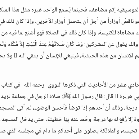
لموسيقية إثم مضاعف، فحينما يُسمع الواحد غيره مثل هذا المنك
 ناقصٌ أوزاراً من أجل أن يتحمل أوزار الآخرين، وإذا كان ذلك في
اهاة للكنيسة، وإذا كان ذلك في الصلاة فهو أشنع لما فيه من
 المشركين: وَمَا كَانَ صَلاَتُهُمْ عِندَ الْبَيْتِ إِلاَّ مُكَاء وَتَصْد
يعني: تصفيقاً وتصفيراً، فقد يُشْبِههم الإنسان من هذه الحيثية، فين
ادي عشر من الأحاديث التي ذكرها النووي -رحمه الله- في كتاب
رياض الصالحين في باب الإخلاص، وهو:حديث أبي هريرة  قال: قال رسول الله ﷺ: صلاة الرجل في جماعة ت
درجة، وذلك أن أحدهم إذا توضأ فأحسن الوضوء، ثم أتى المسجد 
خطوة إلا رُفع له بها درجة، وحُط عنه بها خطيئة، حتى يدخل المسجد، 
 تحبسه، والملائكة يصلون على أحدكم ما دام في مجلسه الذي صل