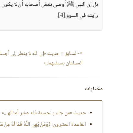
بل إن النبي ﷺ أوصى بعض أصحابه أن لا يكون أو
رايته في السوق
[4]
.
<-السـابق ::
حديث «إن الله لا ينظر إلى أجسامك
المسلمان بسيفيهما..»
مختارات
حديث «من جاء بالحسنة فله عشر أمثالها..»
القاعدة العشرون: (وَمَنْ يُهِنِ اللَّهُ فَمَا لَهُ مِنْ مُك