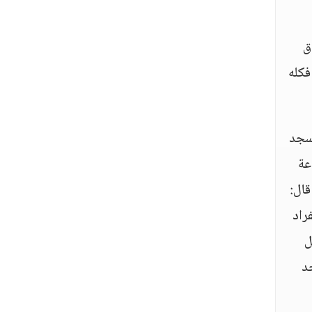
ق
فكله
مسجد
عة
قال:
راد
ل
د