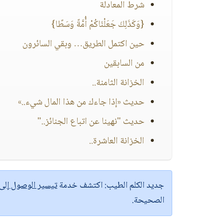
شرط المعادلة
{وَكَذَلِكَ جَعَلْنَاكُمْ أُمَّةً وَسَطًا}
حين اكتمل الطريق… وبقي السائرون
من السابقين
الخزانة الثامنة..
حديث «إذا جاءك من هذا المال شيء..»
حديث "نهينا عن اتباع الجنائز.."
الخزانة العاشرة..
جديد الكلم الطيب:
اكتشف خدمة
تيسير الوصول إل
الصحيحة.