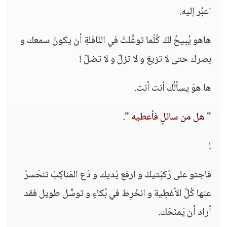
اعبُر إليه.
هاهو يُبيحُ لكَ كُلّما توغَّلتَ في النّافلةِ أن يكونَ سمعك و
بصرك حتى لا تزيغ و لا تزلّ و لا تضلّ !
ها هوَ يسألُك أنت أنت.
" هل من سائلٍ فأعطيه "
.
!
فاجثو على رُكبَتيكَ و ارفع يَديك و دَع المَناكِبَ تنحَسرُ
عنها كُلَّ الأغطِية و انخَرِط في بُكاءٍ و توسُّل طويل فقد
أراد أن يَمنَحَك.