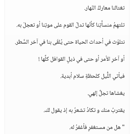
تغتالنا معاركُ النّهار.
تلتهِمُ منسأَتِنا كأنّها تدلّ القوم على موتِنا أو تعجلَ به.
نتلوّث في أحداث الحياة حتى يُلقَى بنا في آخر السَّطر.
أو آخرِ الأمر أو حتى في ذيلِ القوافل كلِّها !
فيأتي اللُّيل كلحظةِ سلام أبدية.
يغشاها تجلٍّ إلهي.
يقتربُ منك و تكادُ تشعرُ به إذ يقول لك.
" هل من مستغفرٍ فأغفرُ له.