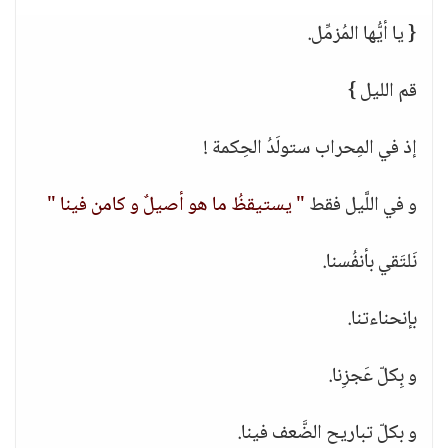
{ يا أيُّها المُزمِّل.
قم الليل }
إذ في المِحراب ستولَدُ الحِكمة !
و في اللَّيل فقط
" يستيقظُ ما هو أصيلٌ و كامن فينا "
نَلتَقي بأنفُسنا.
بإنحناءتنا.
و بِكلّ عَجزِنا.
و بكلّ تباريح الضَّعف فينا.