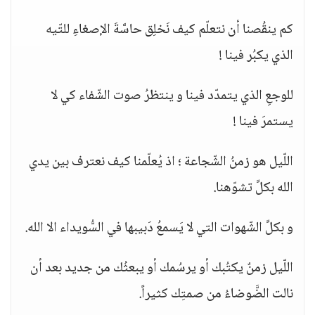
كم ينقُصنا أن نتعلّم كيف نَخلِق حاسَّةَ الإصغاءِ للتّيه
الذي يكبُر فينا !
للوجعِ الذي يتمدّد فينا و ينتظرُ صوت الشّفاء كي لا
يستمرَ فينا !
اللّيل هو زمنُ الشّجاعة ؛ اذ يُعلّمنا كيف نعترف بين يدي
الله بكلِّ تشوّهنا.
و بكلِّ الشّهوات التي لا يَسمعُ دَبيبها في السُّويداء الا الله.
اللّيل زمنٌ يكتُبك أو يرسُمك أو يبعثُك من جديد بعد أن
نالت الضَّوضاءُ من صمتِك كثيراً.