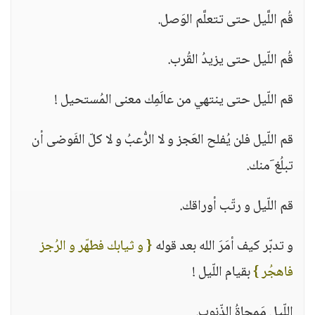
قُم اللَّيل حتى تتعلَّم الوَصل.
قُم اللّيل حتى يزيدُ القُرب.
قم اللّيل حتى ينتهي من عالَمِك معنى المُستحيل !
قم اللّيل فلن يُفلح العَجز و لا الرُّعبُ و لا كلّ الفَوضى أن
تبلُغ َمنك.
قم اللّيل و رتّب أوراقك.
و تدبّر كيف أمَرَ الله بعد قوله
{ و ثيابك فطهّر و الرُجز
فاهجُر }
بقيام اللّيل !
اللّيل مَمحاةُ الذّنوب.