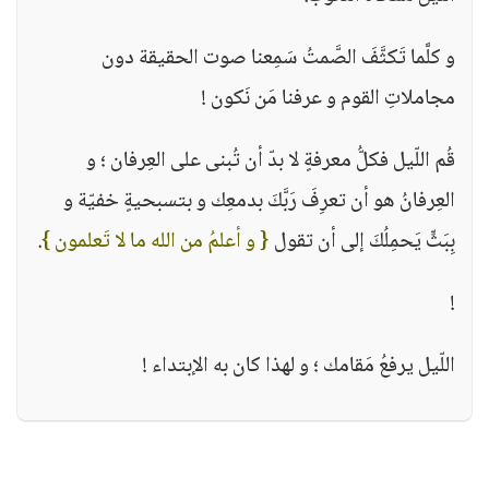
و كلَّما تَكثَّفَ الصَّمتُ سَمِعنا صوت الحقيقة دون
مجاملاتِ القوم و عرفنا مَن نَكون !
قُم اللّيل فكلُّ معرفةٍ لا بدّ أن تُبنى على العِرفان ؛ و
العِرفانُ هو أن تعرِفَ رَبَّكَ بدمعِك و بتسبحيةٍ خفيّة و
بِبَثٍّ يَحمِلُكَ إلى أن تقول
{ و أعلمُ من الله ما لا تَعلمون }
.
!
اللّيل يرفعُ مَقامك ؛ و لهذا كان به الإبتداء !