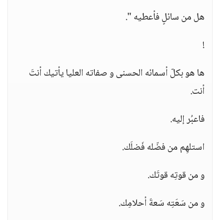
هل من سائلٍ فأعطيه ".
!
ها هو بكلّ أسمائه الحسنى و صفاته العليا يأتيك أنتَ
أنت.
فاعبُر إليه.
استلهِم من فضّله فَضلَك.
و من قوتِه قوتَك.
و من سَعَتِه سَعةَ أحلامِك.