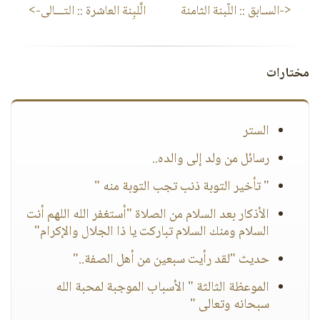
<-السـابق ::
ﺍﻟﻠّﺒﻨﺔ ﺍلثامنة
الَّلبِنة العاشرة
:: التـــالى->
مختارات
الستر
رسائل من ولد إلى والده..
" تأخير التوبة ذنب تجب التوبة منه "
الأذكار بعد السلام من الصلاة "أستغفر الله اللهم أنت
السلام ومنك السلام تباركت يا ذا الجلال والإكرام"
حديث "لقد رأيت سبعين من أهل الصفة.."
الموعظة الثالثة " الأسباب الموجبة لمحبة الله
سبحانه وتعالى "