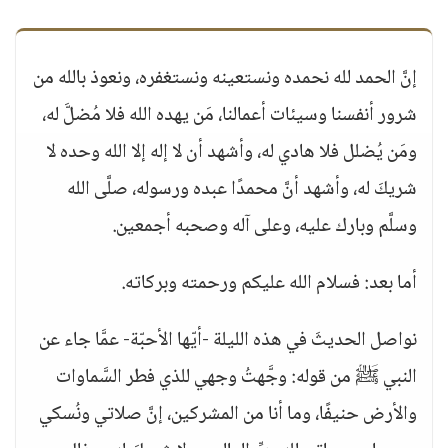
إنَّ الحمد لله نحمده ونستعينه ونستغفره، ونعوذ بالله من
شرور أنفسنا وسيئات أعمالنا، مَن يهده الله فلا مُضلَّ له،
ومَن يُضلل فلا هادي له، وأشهد أن لا إله إلا الله وحده لا
شريكَ له، وأشهد أنَّ محمدًا عبده ورسوله، صلَّى الله
وسلَّم وبارك عليه، وعلى آله وصحبه أجمعين.
أما بعد: فسلام الله عليكم ورحمته وبركاته.
نواصل الحديثَ في هذه الليلة -أيّها الأحبّة- عمَّا جاء عن
النبي ﷺ من قوله: وجَّهتُ وجهي للذي فطر السَّماوات
والأرض حنيفًا، وما أنا من المشركين، إنَّ صلاتي ونُسكي