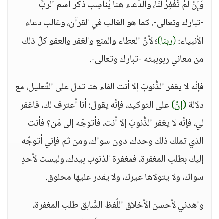
وَإِنْ لَمْ تَغْفِرْ لَنَا، والدُّعاء هنا يُناسِب ذكر اسم الربِّ
-تبارك وتعالى-، كما هو الغالب في القرآن، وغالب دعاء
الأنبياء:
(ربنا)
؛ لأنَّ العطاء والمنع والغفر والعفو كلّ ذلك
من معاني ربوبيته -تبارك وتعالى-.
فإنَّه لا يغفر الذُّنوبَ إلا أنت الفاء هنا تدل على التَّعليل، مع
دلالة
(إنَّ)
على التوكيد، فإنَّه يقول: أنا أعترف لك، فاغفر
لي، فإنَّه لا يغفر الذُّنوبَ إلا أنت، فأتوجّه إلى مَن؟ فأنت
الذي تملك ذلك وحدك، دون سواك، ومن ثم فإني أتوجّه
إليك بطلب المغفرة، فمغفرة الذنوب بيدك، وليست لأحدٍ
سواك، ولا يتولاها غيرك، ولا يقدر عليها مخلوق.
واهدني لأحسن الأخلاق اللَّفظ السَّابق طلب المغفرة،