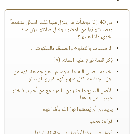
س 40: إذا توضأت من ينزل منها ذلك السائل متقطعاً
وبعد انتهائها من الوضوء وقبل صلاتها نزل مرة
أخرى، ماذا عليها؟
الاحتساب والتطوع والصدقة بالسكوت…
ذِكْر قصة نوح عليه السلام (٥)
إخباره - صلى الله عليه وسلم - عن جماعة أنهم من
أهل الجنة فما نقل عنهم أنهم غيروا أو بدلوا
الأصل السابع والعشرون : المرء مع من أحب , فاختر
حبيبك من ها هنا
يريدون أن يُطفئوا نورَ الله بأفواههم
قراءة محب
فصل في الرؤيا / فصل في حقيقة الرؤيا