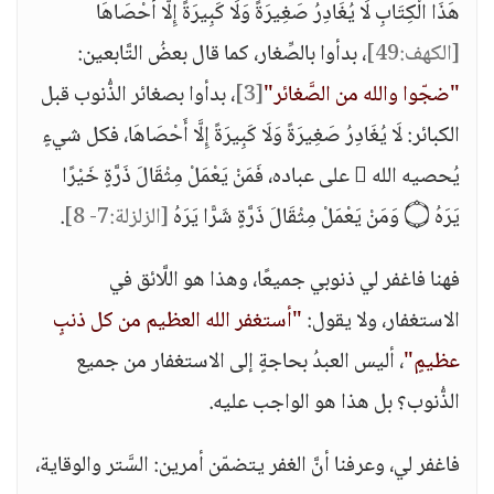
هَذَا الْكِتَابِ لَا يُغَادِرُ صَغِيرَةً وَلَا كَبِيرَةً إِلَّا أَحْصَاهَا
[الكهف:49]
، بدأوا بالصِّغار، كما قال بعضُ التَّابعين:
"ضجّوا والله من الصَّغائر"
[3]
، بدأوا بصغائر الذُّنوب قبل
الكبائر: لَا يُغَادِرُ صَغِيرَةً وَلَا كَبِيرَةً إِلَّا أَحْصَاهَا، فكل شيءٍ
يُحصيه الله  على عباده، فَمَنْ يَعْمَلْ مِثْقَالَ ذَرَّةٍ خَيْرًا
يَرَهُ ۝ وَمَنْ يَعْمَلْ مِثْقَالَ ذَرَّةٍ شَرًّا يَرَهُ
[الزلزلة:7- 8]
.
فهنا فاغفر لي ذنوبي جميعًا، وهذا هو اللَّائق في
الاستغفار، ولا يقول:
"أستغفر الله العظيم من كل ذنبٍ
عظيمٍ"
، أليس العبدُ بحاجةٍ إلى الاستغفار من جميع
الذُّنوب؟ بل هذا هو الواجب عليه.
فاغفر لي، وعرفنا أنَّ الغفر يتضمّن أمرين: السَّتر والوقاية،