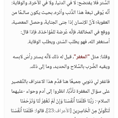
السَّتر فلا يفتضح: لا في الدنيا، ولا في الآخرة، والوقاية:
أنَّه يُوقى تبعةَ هذا الذَّنب وأثره، بحيث يكون سالـمًا من
العقوبة؛ لأنَّ الإنسان إذا جنى الجنايةَ، وحصل المعصية،
ووقع في المخالفة، فإنَّه عُرضة للمُؤاخذة، فإذا قال:
أستغفر الله، فهو يطلب السّتر، ويطلب الوقاية.
وقلنا: مثل
"المغفر"
، قيل له ذلك لأنَّه يستر رأسَ لابسه
ويقيه الضَّرب بالسِّلاح والحديد، وما إلى ذلك.
فاغفر لي ذنوبي جميعًا هنا قدَّم هذا الاعتراف بالتَّقصير
على سؤال المغفرة تأدُّبًا، انظروا إلى آدم وحواء -عليهما
السلام-: رَبَّنَا ظَلَمْنَا أَنْفُسَنَا وَإِنْ لَمْ تَغْفِرْ لَنَا وَتَرْحَمْنَا
لَنَكُونَنَّ مِنَ الْخَاسِرِينَ
[الأعراف:23]
، قالوا: ظَلَمْنَا أَنْفُسَنَا