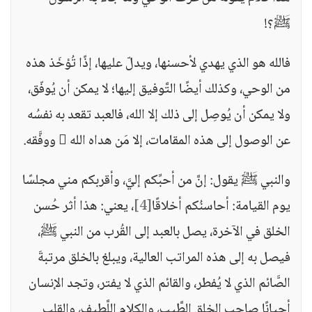
ﷺ؟!
فالله هو الذي يهدي لأحسنها، ويدلّ عليها، إذًا تُؤخَذ هذه
من الوحي، وكذلك أيضًا التَّوفيق إليها؛ لا يمكن أن يُوفّق،
ولا يمكن أن يُوصِل إلى ذلك إلا الله، فالعبد تقعد به نفسُه
عن الوصول إلى هذه المقامات، إلا مَن هداه الله  ووفَّقه.
والنبي ﷺ يقول: إنَّ من أحبِّكم إليَّ، وأقربكم مني مجلسًا
يوم القيامة: أحاسنُكم أخلاقًا
[4]
، يعني: هذا أثر حُسن
الخلق في الآخرة، يصل بالعبد إلى القُرب من النبي ﷺ،
فيصل به إلى هذه المراتب العالية، ويبلغ بالخلق مرتبةَ
الصَّائم الذي لا يُفطر، والقائم الذي لا يفتر، وتجد الإنسان
أحيانًا صاحب الخلق الطَّيب، والكلام اللَّطيف، والقلب