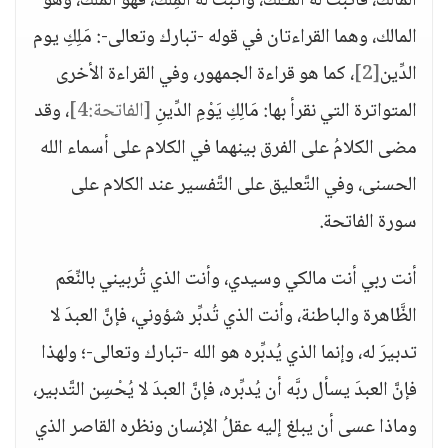
المالك، فأثبت له المـُلْك، وأثبت له المِلْك، فهو الملك، وهو
المالك، وهما القراءتان في قوله -تبارك وتعالى-: مَلِكِ يوم
الدِّين
[2]
، كما هو قراءة الجمهور، وفي القراءة الأخرى
المتواترة التي نقرأ بها: مَالِكِ يَوْمِ الدِّينِ
[الفاتحة:4]
، وقد
مضى الكلامُ على الفرق بينهما في الكلام على أسماء الله
الحسنى، وفي التَّعليق على التَّفسير عند الكلام على
سورة الفاتحة.
أنت ربي أنت مالكي وسيدي، وأنت الذي تُربيني بالنِّعَم
الظَّاهرة والباطنة، وأنت الذي تُدبِّر شؤوني، فإنَّ العبدَ لا
تدبيرَ له، وإنما الذي يُدبِّره هو الله -تبارك وتعالى-؛ ولهذا
فإنَّ العبدَ يسأل ربَّه أن يُدبِّره، فإنَّ العبدَ لا يُحْسِن التَّدبير،
وماذا عسى أن يبلغ إليه عقلُ الإنسان ونظره القاصر الذي