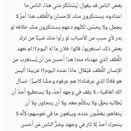
بعض الناس قد يقول: يُسْتَنْكَر مني هذا، الناس ما
اعتادوه، يستنكرون منك الإحسان واللُّطف، هذا أمرٌ لا
يجمل، ولا يحسُن، لكنَّهم دعهم يستنكرون منك خلافه لو
بدر لأي سببٍ من الأسباب، لو رأوا منك شيئًا من ترك
بعض ذلك استغربوا، قالوا: فلان ما له اليوم؟! لم نعهد
اللُّطف الذي عهدناه منه! هذا أحسن من أن يُستغرب من
الإنسان اللُّطف، فيُقال: ماذا عنده اليوم؟! غريبة! أليس
هو فلانًا الذي عرفناه؟! هم عرفوه وحشًا كاسرًا -نسأل
الله العافية-، لا يقف في وجهه أحدٌ، ولا يستطيع أحدٌ أن
يُطالبه بحقٍّ، ولا يتكلَّم معه، ولا أن يتحاور، ولا أن
يتفاهم، يغضُّون عنده، ويبلعون ما في نفوسهم؛ لأنَّه لا
يتحرك أحدٌ إلا ثار في وجهه، وشرُّ الناس مَن أحسن