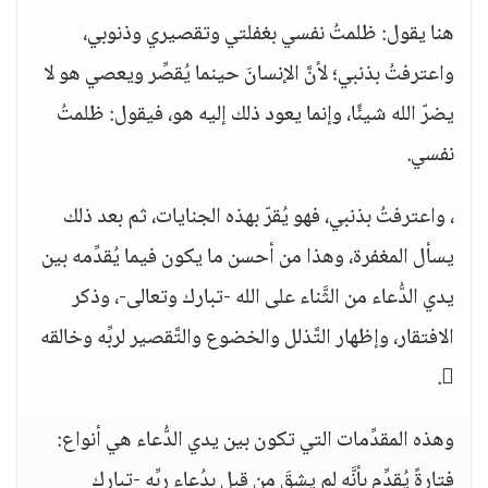
هنا يقول: ظلمتُ نفسي بغفلتي وتقصيري وذنوبي،
واعترفتُ بذنبي؛ لأنَّ الإنسانَ حينما يُقصِّر ويعصي هو لا
يضرّ الله شيئًا، وإنما يعود ذلك إليه هو، فيقول: ظلمتُ
نفسي.
، واعترفتُ بذنبي، فهو يُقرّ بهذه الجنايات، ثم بعد ذلك
يسأل المغفرة، وهذا من أحسن ما يكون فيما يُقدِّمه بين
يدي الدُّعاء من الثَّناء على الله -تبارك وتعالى-، وذكر
الافتقار، وإظهار التَّذلل والخضوع والتَّقصير لربِّه وخالقه
.
وهذه المقدِّمات التي تكون بين يدي الدُّعاء هي أنواع:
فتارةً يُقدِّم بأنَّه لم يشقَ من قبل بدُعاء ربِّه -تبارك