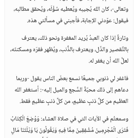
وتعالى-، كان الله يُجيبه ويُعطيه سُؤْلَه، ويُحقق مطالبه،
فيقول: عوّدني الإجابة، فأجبني في مسألتي هذه.
وتارةً إذا كان العبدُ يُريد المغفرة ونحو ذلك، يعترف
بالتَّقصير والذّل، ويعترف بالذَّنب، ويُظهر فقرَه ومسكنتَه،
لعلَّ الله أن يغفر له.
فاغفر لي ذنوبي جميعًا نسمع بعضَ الناس يقول -وربما
دعاهم إلى ذلك محبّةُ السَّجع والميل إليه-: أستغفر الله
العظيم من كلِّ ذنبٍ عظيمٍ، من كلِّ ذنبٍ عظيمٍ فقط.
وسمعتُم في الآيات التي في صلاة العشاء: وَوُضِعَ الْكِتَابُ
فَتَرَى الْمُجْرِمِينَ مُشْفِقِينَ مِمَّا فِيهِ وَيَقُولُونَ يَا وَيْلَتَنَا مَالِ