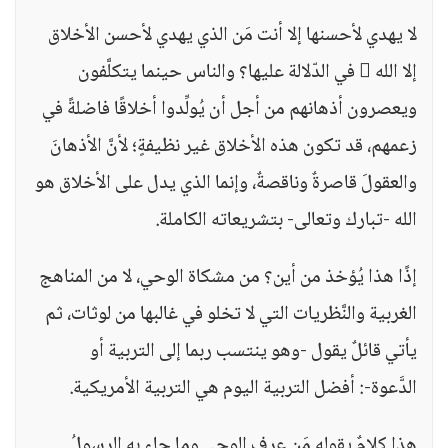
لا يهدي لأحسنها إلا أنت مَن الذي يهدي لأحسن الأخلاق
إلا الله  في الدّلالة عليها؟ والناس حينما يتكلَّفون
ويعصرون أذهانهم من أجل أن يُولِّدوا أخلاقًا فاضلةً في
زعمهم، قد تكون هذه الأخلاق غير نظيفةٍ؛ لأنَّ الأذهانَ
والعقولَ قاصرةٌ وناقصةٌ، وإنما الذي يدل على الأخلاق هو
الله -تبارك وتعالى- بتشريعاته الكاملة.
إذًا هذا يُؤخذ من أين؟ من مشكاة الوحي، لا من المناهج
الغربية والنَّظريات التي لا تخلو في غالبها من لوثات، ثم
يأتي قائلٌ يقول -وهو ينتسب ربما إلى التربية أو
الدَّعوة-: أفضل التربية اليوم هي التربية الأمريكية.
هذا كلامٌ يقوله مَن عرف الوحي وما جاء به الرسولُ