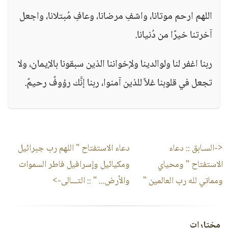
اللهم ارحم موتانا، واشفِ مرضانا، وعافِ مُبتلانا، واجعل
آخرتنا خيرًا من دُنيانا.
ربنا اغفر لنا ولوالدينا ولإخواننا الذين سبقونا بالإيمان، ولا
تجعل في قلوبنا غلاً للذين آمنوا، ربنا إنَّك رؤوفٌ رحيمٌ.
<-السـابق ::
دعاء
دعاء الاستفتاح " اللهم رب جبرائيل
الاستفتاح " ومحياي
ومكيائيل وإسرافيل فاطر السموات
ومماتي لله رب العالمين "
والأرض... "
:: التـــالى->
مختارات