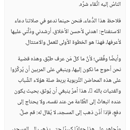
الناسُ إليه اتِّقاء شرِّه.
فلاحظ هذا الدُّعاء، فنحن حينما ندعو في صلاتنا دعاء
الاستفتاح: اهدني لأحسن الأخلاق، أرشدني ودُلَّني عليها
لأعرفها، فهذا هو الخطوة الأولى للعمل والامتثال.
وأيضًا وفِّقني؛ لأنَّ ما كلّ مَن عرف طبَّق، وهذه قضية
نحن أحوج ما نكون إليها، وينبغي على المربين أن يُركِّزوا
على هذه المحاضن التَّربوية بربط صلة هؤلاء الشَّباب
والفتيات بالله ، هذا أمرٌ ينبغي أن يُوثق، بحيث يكون
عنده انبعاثٌ إلى الطَّاعة من عند نفسه، ولا يحتاج إلى
دفعٍ، فإذا أذّن ذهب إلى المسجد، لا يُقال له: قم صلِّ.
ويُجاهد على هذا جهادًا كبيرًا حتى يذهب إلى المسجد،