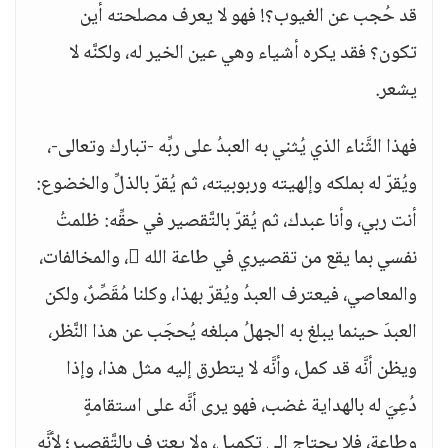
قد حُجب عن الغيوب؟! فهو لا يعرف مصلحته أين
تكون؟ فقد يكره أشياء وهي عين الخير له، ولكنَّه لا
يشعر.
فهذا الثَّناء الذي يُثني به العبدُ على ربِّه -تبارك وتعالى-،
ويُقرّ له بملكه وإلهيته وربوبيته، ثم يُقرّ بالذلِّ والخضوع:
أنت ربي، وأنا عبدك، ثم يُقرّ بالتَّقصير في حقِّه: ظلمتُ
نفسي بما يقع من تقصيري في طاعة الله ، والمخالفات،
والمعاصي، فيعترف العبدُ ويُقرّ بهذا، وكلنا مُقَصِّرٌ، ولكن
العبدَ حينما يبلغ به الجهلُ مبلغه يُحجَب عن هذا النَّظر،
ويظن أنَّه قد كمل، وأنَّه لا يتطرق إليه مثل هذا، وإذا
دُعِيَ له بالهداية غضب، فهو يرى أنَّه على استقامةٍ
وطاعةٍ، فلا يحتاج إلى تكميلٍ، ولا يعترف بالتَّقصير؛ لأنَّه