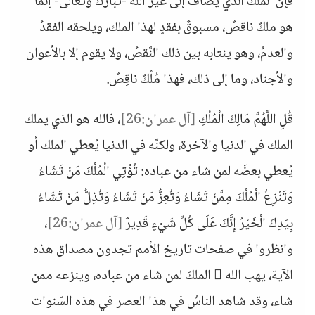
فإنَّ الملك الذي يُضاف إلى غير الله -تبارك وتعالى- إنما
هو ملكٌ ناقصٌ، مسبوقٌ بفقدٍ لهذا الملك، ويلحقه الفقدُ
والعدمُ، وهو ينتابه بين ذلك النَّقصُ، ولا يقوم إلا بالأعوان
والأجناد، وما إلى ذلك، فهذا مُلْكٌ ناقِصٌ.
قُلِ اللَّهُمَّ مَالِكَ الْمُلْكِ
[آل عمران:26]
، فالله هو الذي يملك
الملك في الدنيا والآخرة، ولكنَّه في الدنيا يُعطي الملك أو
يُعطي بعضَه لمن شاء من عباده: تُؤْتِي الْمُلْكَ مَنْ تَشَاءُ
وَتَنْزِعُ الْمُلْكَ مِمَّنْ تَشَاءُ وَتُعِزُّ مَنْ تَشَاءُ وَتُذِلُّ مَنْ تَشَاءُ
بِيَدِكَ الْخَيْرُ إِنَّكَ عَلَى كُلِّ شَيْءٍ قَدِيرٌ
[آل عمران:26]
،
وانظروا في صفحات تاريخ الأمم تجدون مصداق هذه
الآية، يهب الله  الملكَ لمن شاء من عباده، وينزعه ممن
شاء، وقد شاهد الناسُ في هذا العصر في هذه السّنوات