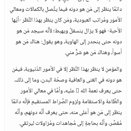
دائمًا ينظر إلى مَن هو دونه فيما يتَّصل بالكمالات ومعالي
الأمور ومُراتب العبودية، ومَن كان ينظر بهذا النَّظر -أيّها
الأحبة- فهو لا يزال ينسفلُ ويهبط؛ لأنَّه سيجد مَن هو
دونه حتى ينحدر إلى الهاوية، وهو يقول: هناك مَن هو
أسوأ، وهناك مَن هو شرٌّ مني.
والمؤمن لا ينظر بهذا النَّظر إلا في الأمور الدّنيوية، فيمَن
هو دونه في الغنى والعافية وصحّة البدن، وما إلى ذلك،
حتى يعرف نعمةَ الله  عليه، وأمَّا في معالي الأمور
والطَّاعة والاستقامة ولزوم الصِّراط المستقيم فإنَّه دائمًا
ينظر إلى مَن هو أعلى منه، حتى يعرف أنَّه دونهم، وأنَّه
مُقصِّر، وأنَّه بحاجةٍ إلى مُجاهدات ومُزاولات ليرتقي.