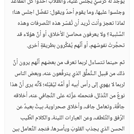
يُوجد له كرسيٍّ يجلس عليه، والطَّلاب أخذوا كلَّ المقاعد
وجلسوا عليها، وما يقوم أحدٌ ويقول: تفضّل اجلس هنا؛
لماذا تعجز وأنت تُريد أن تُفسّر هذه التَّصرفات وهذه
السَّلبية؟ ولا يعرفون محاسنَ الأخلاق، أو أنَّ هؤلاء قد
تحجَّرتْ نفوسُهم، أو أنَّهم يُفكِّرون بطريقةٍ أخرى.
ثم حينما تتساءل لربما تعرف من بعضهم أنَّهم يرون أنَّ
ذلك من قبيل الـتَّملُّق الذي يترفَّعون عنه، وبعض الناس
لربما لا يهوي إلى رأس أبيه أو أمِّه ليُقبّله؛ لأنَّه يرى أنَّ هذا
نوعٌ من التَّذلل، فتحمله عزَّته على التَّجافي عنه، أخلاقه
جافَّة، وتعامل جاف، وأخلاق صحراوية، بيتٌ بعيدٌ عن
الرِّفق والتَّلطف، وعن العبارات اللينة، والكلام الطَّيب
الحسن الذي يجذب القلوبَ ويأسرها، فتجد التَّعامل بين