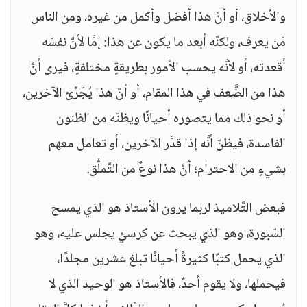
والأخلاق، أو أنَّ هذا أفضل وأكمل من غيره، ومن الناس
مَن يعرف، ولكنَّه أبعد ما يكون عن هذا: إمَّا لأنَّ نفسَه
أقعدته، أو لأنَّه يحسب الأمور بطريقةٍ مختلفةٍ، فيرى أنَّ
هذا من الضَّعف في هذا المقام، أو أنَّ هذا يُجَرِّئ الآخرين،
أو نحو ذلك مما يتصوره أحيانًا ويظنّه من الظنون
الفاسدة، فيظنّ أنَّه إذا قدَّر الآخرين، أو تعامل معهم
بشيءٍ من الاحترام؛ أنَّ هذا نوعٌ من التَّملُّق.
فبعض التَّلاميذ لربما يرون الأستاذ هو الذي يمسح
السّبورة، وهو الذي يبحث عن كرسيٍّ يجلس عليه، وهو
الذي يحمل كتبًا كثيرةً أحيانًا تبلغ عشرين مجلدًا،
فيحملها، ولا يقوم أحدٌ، فالأستاذ هو الوحيد الذي لا