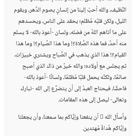
النَّظيف، والله أحبّ إلينا من إنسانٍ يصوم الدَّهر، ويقوم
الليل، ولكن قلبُه مُظلم؛ يحقد على الناس، ويحسدهم
على ما آتاهم اللهُ من فضله، ولسان -أعوذ بالله- لا يسلم
منه أحدٌ، فما هذه الصَّلاة؟! وما هذا الصِّيام؟! وما هذا
القيام؟! هذا الذي يذهب في الصَّباح ويشتري خبيزات،
ثم يجلس مع أولاده؛ والله خيرٌ من ذاك الذي أصبح
صائمًا، ولكنَّه يحمل قلبًا مُظلمًا، ولسانًا -أعوذ بالله-
فاحشًا، فيحتاج العبدُ إلى أن يتضرَّع إلى الله -تبارك
وتعالى- ليصل إلى هذه المقامات.
وأسأل الله  أن ينفعنا وإيَّاكم بما سمعنا، وأن يجعلنا
وإيَّاكم هُداةً مُهتدين.