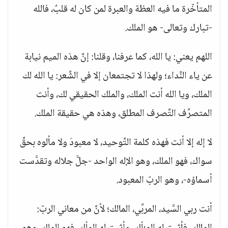
المتأخّرة ما فيه العظة والعبرة لمن كان له قلبٌ، فالله
-تبارك وتعالى- هو الملك.
اللهم يعني: يا الله، كما عرفنا، وقلنا: إنَّ هذه الميم نيابة
عن ياء النِّداء؛ ولهذا لا تجتمعان إلا في الشِّعر: يا الله لك
الملك، ويا الله أنت الملك، والملك الحقيقي لك، وأنت
المتصرِّف التَّصرف المطلق، وهذه هي حقيقة الملك.
لا إله إلا أنت فهذه كلمة التَّوحيد، لا معبودَ ولا مألوه بحقٍّ
سواك، فهو الملك، وهو الإله الواحد -جلَّ جلاله وتقدَّست
أسماؤه-، وهو الربّ المعبود.
أنت ربي السَّيد، المربِّي، المالك؛ لأنَّ من معاني الربّ: