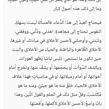
إلى ذلك، وهذا هو الذي يُثمر كلّ عملٍ طيبٍ، وقولٍ طيبٍ،
وما إلى ذلك، هذه أصول كبار.
فيحتاج العبدُ إلى هذا الدُّعاء، فالمسألة ليست بسهلةٍ،
النفوس تحتاج إلى مجاهدةٍ: اهدني، ودُلَّني، ووفقني،
وثبّتني، وأوصلني لأحسن الأخلاق في عبادتك أو غيرها،
الأخلاق الظَّاهرة والباطنة، والحياء من الأخلاق، والبنت
حين تكون ما تستحي: تلبس لباسًا يُظهر العورات،
ويكشف السَّوآت، أو يحجّمها، أو يشفّ عنها، وتخرج أمام
أخواتها، أو أمام زميلاتها، أو في مناسباتٍ؛ فهذا خلاف
الأخلاق، فالحياء خلقٌ منه ما هو جبليٌّ، ومنه ما هو
مُكتَسَبٌ، وقلْ مثل ذلك في الحلم والقول اللَّين، وهذا
بابٌ واسعٌ: لأحسن الأخلاق لأكملها، وأفضلها.