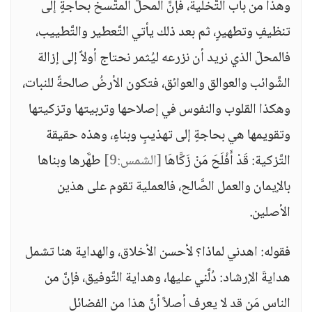
وهذا من باب التَّخلية، فإنَّ المحلَّ المتَّسخ بحاجةٍ إلى
تنظيفٍ وتطهيرٍ، ثم بعد ذلك يأتي التَّعطير والتَّطييب،
فالمحلّ الذي نريد أن نزرعه ليُثمر نحتاج أولاً إلى إزالة
الشَّوائب والعوالق والعوائق، فتكون الأرضُ صالحةً للنبات،
وهكذا القلوب والنفوس في إصلاحها وتربيتها وتزكيتها
وتقويمها هي بحاجةٍ إلى تهذيبٍ وبناءٍ، وهذه حقيقة
التَّزكية: قَدْ أَفْلَحَ مَنْ زَكَّاهَا
[الشمس:9]
طهَّرها وبناها
بالإيمان والعمل الصَّالح، فالعملية تقوم على هذين
الأصلين.
فقوله: اهدني لماذا؟ لأحسن الأخلاق، والهداية هنا تشمل
هدايةَ الإرشاد: دُلَّني عليها، وهداية التَّوفيق، فإنَّ من
الناس مَن قد لا يعرف أصلاً أنَّ هذا من الفضائل