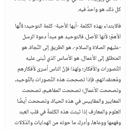
كل ذلك هو واحدٌ فيه.
فالابتداء بهذه الكلمة -أيها الأحبة- كلمة التوحيد؛ لأنَّها
الأهمّ؛ لأنها الأصل، فالتوحيد هو مبدأ دعوة الرسل
-عليهم الصلاة والسلام-، هو الطريق إلى النَّجاة، هو
المنطلق إلى الأعمال، هو الأساس الذي تُبنى عليه
التَّصورات والأفكار؛ ولهذا فإنَّ الناس أسرى لأفكارهم
ومُعتقداتهم، فإذا تصححت هذه التَّصورات بالتَّوحيد،
وتصححت الأعمال؛ تصححت المفاهيم، تصححت
المعايير والمقاييس في هذه الحياة، وتصححت أيضًا
العلوم والمعارف إذا ثبتت هذه الكلمةُ في قلب العبد
وفهمها ووعاها، وأدرك ما حوته من الهدايات والدّلالات