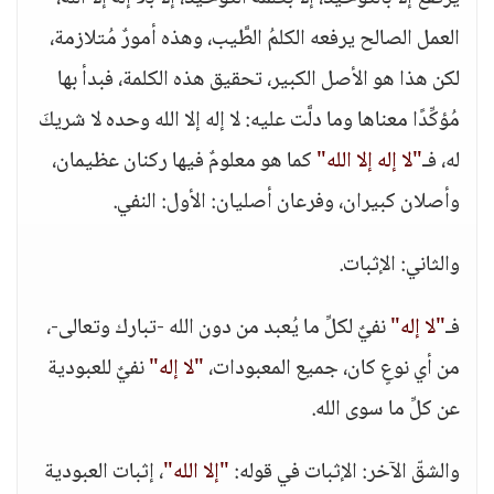
العمل الصالح يرفعه الكلمُ الطَّيب، وهذه أمورٌ مُتلازمة،
لكن هذا هو الأصل الكبير، تحقيق هذه الكلمة، فبدأ بها
مُؤكِّدًا معناها وما دلَّت عليه: لا إله إلا الله وحده لا شريكَ
له، فـ
"لا إله إلا الله"
كما هو معلومٌ فيها ركنان عظيمان،
وأصلان كبيران، وفرعان أصليان: الأول: النفي.
والثاني: الإثبات.
فـ
"لا إله"
نفيٌ لكلِّ ما يُعبد من دون الله -تبارك وتعالى-،
من أي نوعٍ كان، جميع المعبودات،
"لا إله"
نفيٌ للعبودية
عن كلِّ ما سوى الله.
والشقّ الآخر: الإثبات في قوله:
"إلا الله"
، إثبات العبودية