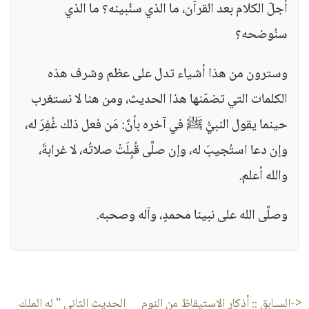
أجلّ الكلام بعد القرآن، ما الذي سنُبينه؟ ما الذي
سنُوضحه؟
وسترون من هذا أشياء تدل على عظم وشرف هذه
الكلمات التي تضمّنها هذا الحديث، ومن هنا لا نستغرب
حينما يقول النبيُّ ﷺ في آخره بأنَّ: مَن فعل ذلك غُفِرَ له،
وإن دعا استُجيبَ له، وإن صلَّى قُبِلَتْ صلاتُه، لا غرابةَ،
والله أعلم.
وصلَّى الله على نبينا محمدٍ، وآله وصحبه.
<-السـابق ::
أذكار الاستيقاظ من النوم
الحديث الثاني " له الملك