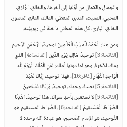
والجمال والكمال من أوَّلها إلى آخرها، والخالق، الرَّازق،
المحيي، المميت، المدبر، المعطي، المالك، المانع، المصور،
الخالق، البارئ، كل هذه المعاني داخلةٌ في ربوبيَّته.
ومن هنا: الْحَمْدُ لِلَّهِ رَبِّ الْعَالَمِينَ توحيدٌ، الرَّحْمَنِ الرَّحِيمِ
[الفاتحة:3]
توحيدٌ، مَالِكِ يَوْمِ الدِّينِ
[الفاتحة:4]
الذي
يملك الآخرةَ، وهو لما دونها أملك: لِمَنِ الْمُلْكُ الْيَوْمَ لِلَّهِ
الْوَاحِدِ الْقَهَّارِ
[غافر:16]
، فهذا توحيدٌ، إِيَّاكَ نَعْبُدُ
[الفاتحة:5]
نعبدك وحدك، توحيدٌ، وَإِيَّاكَ نَسْتَعِينُ
[الفاتحة:5]
لا نستعين بأحدٍ سواك، هذا توحيدٌ، اهْدِنَا
الصِّرَاطَ الْمُسْتَقِيمَ
[الفاتحة:6]
، الصِّراط المستقيم هو
التَّوحيد، هو الإمام الصَّحيح، هو عبادة الله وحده لا