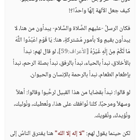
كيف جعل الآلهة إلهًا واحدًا؟!
فكان الرسلُ -عليهم الصَّلاة والسَّلام- يبدأون من هنا، لا
يبدأون بقيمٍ ولا بأمورٍ مُشتركةٍ، هنا: يَا قَوْمِ اعْبُدُوا اللَّهَ
مَا لَكُمْ مِنْ إِلَهٍ غَيْرُهُ
[الأعراف:59]
، لو قال لهم: نبدأ
بالأخلاق، نبدأ بالحياء، نبدأ بالرفق، نبدأ بصلة الرحم، نبدأ
بإطعام الطعام، نبدأ بالرحمة بالإنسان والحيوان.
لو قالوا: نبدأ بقضايا من هذا القبيل لرحَّبوا وقالوا: أهلاً
وسهلاً ومرحبًا، كلنا نُوافقك على هذا، ونُعطيك، ونُوليك،
ونُؤيدك، ونُقويك.
لكن حينما يقول لهم:
"لا إله إلا الله"
هنا يفترق الناسُ إلى