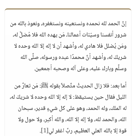
إنَّ الحمد لله نحمده ونستعينه ونستغفره، ونعوذ بالله من
شرور أنفسنا وسيّئات أعمالنا، مَن يهده الله فلا مُضلَّ له،
ومَن يُضلل فلا هادي له، وأشهد أن لا إله إلا الله وحده لا
شريكَ له، وأشهد أنَّ محمدًا عبده ورسوله، صلَّى الله
وسلَّم وبارك عليه، وعلى آله وصحبه أجمعين.
أما بعد: فلا زال الحديثُ متَّصلاً بقوله ﷺ: مَن تعارَّ من
الليل فقال حين يستيقظ: لا إله إلا الله وحده لا شريكَ له،
له الملك، وله الحمد، وهو على كل شيءٍ قدير، سبحان
الله، والحمد لله، ولا إله إلا الله، والله أكبر، ولا حول ولا
قوة إلا بالله العلي العظيم، ربِّ اغفر لي
[1]
.