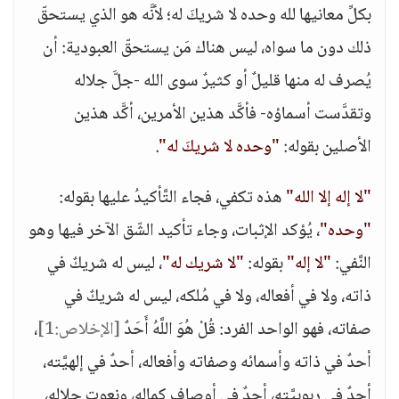
بكلِّ معانيها لله وحده لا شريكَ له؛ لأنَّه هو الذي يستحقّ
ذلك دون ما سواه، ليس هناك مَن يستحقّ العبودية: أن
يُصرف له منها قليلٌ أو كثيرٌ سوى الله -جلَّ جلاله
وتقدَّست أسماؤه- فأكَّد هذين الأمرين، أكَّد هذين
الأصلين بقوله:
"وحده لا شريكَ له"
.
"لا إله إلا الله"
هذه تكفي، فجاء التَّأكيدُ عليها بقوله:
"وحده"
، يُؤكد الإثبات، وجاء تأكيد الشّق الآخر فيها وهو
النَّفي:
"لا إله"
بقوله:
"لا شريك له"
، ليس له شريكٌ في
ذاته، ولا في أفعاله، ولا في مُلكه، ليس له شريكٌ في
صفاته، فهو الواحد الفرد: قُلْ هُوَ اللَّهُ أَحَدٌ
[الإخلاص:1]
،
أحدٌ في ذاته وأسمائه وصفاته وأفعاله، أحدٌ في إلهيَّته،
أحدٌ في ربوبيَّته، أحدٌ في أوصاف كماله، ونعوت جلاله،