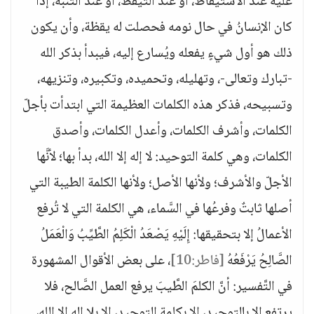
عليه عند الاستيقاظ، أو عند التَّيقّظ، أو عند التَّنبه، إذا
كان الإنسانُ في حال نومه فحصلت له يقظة، وأن يكون
ذلك هو أول شيءٍ يفعله ويُسارع إليه، فيبدأ بذكر الله
-تبارك وتعالى-، وتهليله، وتحميده، وتكبيره، وتنزيهه،
وتسبيحه، فذكر هذه الكلمات العظيمة التي ابتدأت بأجلّ
الكلمات، وأشرف الكلمات، وأعدل الكلمات، وأصدق
الكلمات، وهي كلمة التوحيد: لا إله إلا الله، بدأ بها؛ لأنَّها
الأجلّ والأشرف؛ ولأنها الأصل؛ ولأنها الكلمة الطيبة التي
أصلها ثابتٌ وفرعُها في السَّماء، هي الكلمة التي لا تُرفع
الأعمالُ إلا بتحقيقها: إِلَيْهِ يَصْعَدُ الْكَلِمُ الطَّيِّبُ وَالْعَمَلُ
الصَّالِحُ يَرْفَعُهُ
[فاطر:10]
، على بعض الأقوال المشهورة
في التَّفسير: أنَّ الكلمَ الطَّيبَ يرفع العمل الصَّالح، فلا
يرتفع إلا بالتوحيد، إلا بكلمة التوحيد، إلا بلا إله إلا الله،