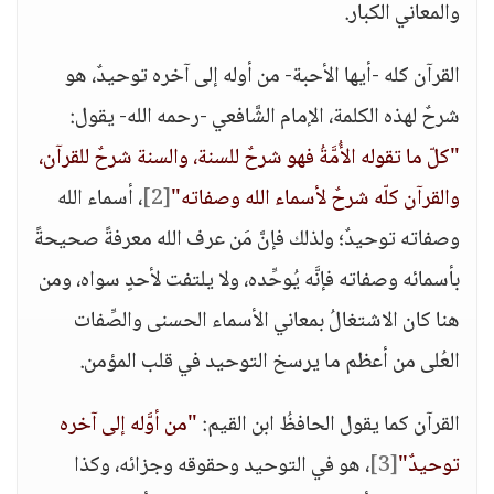
والمعاني الكبار.
القرآن كله -أيها الأحبة- من أوله إلى آخره توحيدٌ، هو
شرحٌ لهذه الكلمة، الإمام الشَّافعي -رحمه الله- يقول:
"كلّ ما تقوله الأُمَّةُ فهو شرحٌ للسنة، والسنة شرحٌ للقرآن،
والقرآن كلّه شرحٌ لأسماء الله وصفاته"
[2]
، أسماء الله
وصفاته توحيدٌ؛ ولذلك فإنَّ مَن عرف الله معرفةً صحيحةً
بأسمائه وصفاته فإنَّه يُوحِّده، ولا يلتفت لأحدٍ سواه، ومن
هنا كان الاشتغالُ بمعاني الأسماء الحسنى والصِّفات
العُلى من أعظم ما يرسخ التوحيد في قلب المؤمن.
القرآن كما يقول الحافظُ ابن القيم:
"من أوَّله إلى آخره
توحيدٌ"
[3]
، هو في التوحيد وحقوقه وجزائه، وكذا