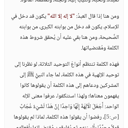
تعبده، وتُحبّه، وتُنيب إليه، وتُجلّه، وتُعظِّمه، المألوه.
ومن هنا إذا قال العبدُ:
"لا إله إلا الله"
يكون قد دخل في
الإسلام، يكون قد دخل من بوابته الكبرى، من بوابته
الصَّحيحة، ومن هنا بقي عليه أن يُحقق شروط هذه
الكلمة ومُقتضياتها.
فهذه الكلمة تنتظم أنواعَ التوحيد الثلاثة، لو نظرنا إلى
توحيد الإلهية في هذه الكلمة، لما جاء النبيُّ ﷺ إلى
المشركين ودعاهم إلى هذه الكلمة أن يقولوها كانوا
يفهمون معناها؛ ولهذا استنكفوا، عرفوا معنى الإله
الواحد: أَجَعَلَ الْآلِهَةَ إِلَهًا وَاحِدًا إِنَّ هَذَا لَشَيْءٌ عُجَابٌ
[ص:5]
، رفضوا أن يقولوا هذه الكلمة، لماذا لم يقولوها