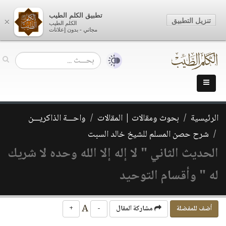
تطبيق الكلم الطيب
تنزيل التطبيق
×
الكلم الطيب
مجاني - بدون إعلانات
الرئيسية
بحوث ومقالات | المقالات
واحـــة الذاكريـــن
شرح حصن المسلم للشيخ خالد السبت
الحديث الثاني " لا إله إلا الله وحده لا شريك
له " وأقسام التوحيد
A
أضف للمفضلة
مشاركة المقال
-
+