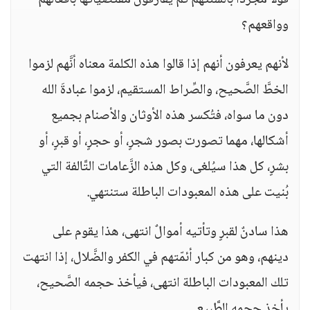
قولاً مجرَّدًا بألسنتهم ثم يُفارقون مُقتضياتها بأفعالهم
وواقعهم؟
لأنهم يعرفون أنهم إذا قالوا هذه الكلمة معناه أنَّهم لزموا
الخطَّ الصَّحيح، والصِّراط المستقيم، لزموا عبادةَ الله
دون ما سواه، فتُكسر هذه الأوثان والأصنام بجميع
أشكالها، مهما تصورت بصور شجرٍ، أو حجرٍ، أو قبرٍ، أو
بشرٍ، كل هذا سيُلغى، وكل هذه الزَّعامات التَّالفة التي
بُنيت على هذه المعبودات الباطلة ستنتهي.
هذا سادنٌ لقبرٍ وتأتيه أموالٌ انتهى، هذا يقوم على
دينهم، وهو من كبار أئمّتهم في الكفر والضَّلال، إذا انتهت
تلك المعبودات الباطلة انتهى، فيأخذ حجمه الصَّحيح،
يأخذ حجمه الطَّبيعي.