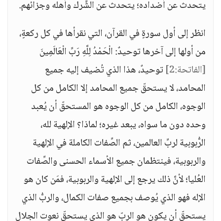
يتحدث عن أضداده؛ يتحدث عن الشِّرك وأهله وجزائهم.
انظر إلى أول سورةٍ في القرآن، التي نقرأها في كل ركعةٍ،
من أولها إلى آخرها توحيدٌ: الْحَمْدُ لِلَّهِ رَبِّ الْعَالَمِينَ
[الفاتحة:2]
توحيدٌ، هذا الذي تُضيف إليه جميع
المحامد، لا يستحقّ جميع المحامد إلا الكامل من كل
الوجوه، الكامل من كل الوجوه هو المستحقّ أن يُعبد
وحده دون ما سواه، يبعد غيره؛ لماذا؟ الإلهية لله،
الرُّبوبية لربِّ العالمين، ثم الصِّفات الكاملة في الإلهية
والربوبية، فينتظمان جميع الأسماء الحسنى والصِّفات
العُليا؛ لأنَّ ذلك يرجع إلى الإلهية والربوبية، فمَن كان هو
الإله فهو الذي يُوصف بجميع صفات الكمال، والربُّ الذي
يستحقّ أن يكون هو الربّ هو الذي يستحقّ نعوت الجلال