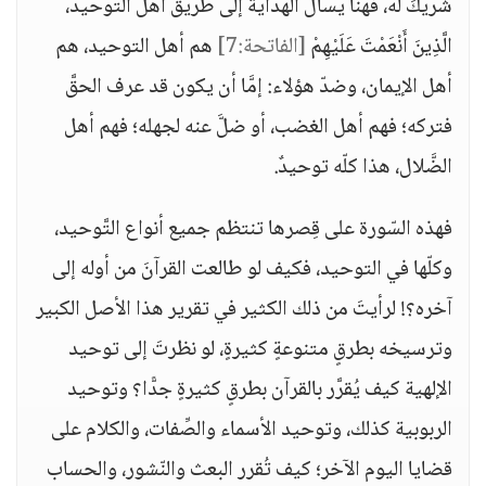
شريكَ له، فهنا يسأل الهدايةَ إلى طريق أهل التَّوحيد،
الَّذِينَ أَنْعَمْتَ عَلَيْهِمْ
[الفاتحة:7]
هم أهل التوحيد، هم
أهل الإيمان، وضدّ هؤلاء: إمَّا أن يكون قد عرف الحقَّ
فتركه؛ فهم أهل الغضب، أو ضلَّ عنه لجهله؛ فهم أهل
الضَّلال، هذا كلّه توحيدٌ.
فهذه السّورة على قِصرها تنتظم جميع أنواع التَّوحيد،
وكلّها في التوحيد، فكيف لو طالعت القرآنَ من أوله إلى
آخره؟! لرأيتَ من ذلك الكثير في تقرير هذا الأصل الكبير
وترسيخه بطرقٍ متنوعةٍ كثيرةٍ، لو نظرتَ إلى توحيد
الإلهية كيف يُقرَّر بالقرآن بطرقٍ كثيرةٍ جدًّا؟ وتوحيد
الربوبية كذلك، وتوحيد الأسماء والصِّفات، والكلام على
قضايا اليوم الآخر؛ كيف تُقرر البعث والنّشور، والحساب