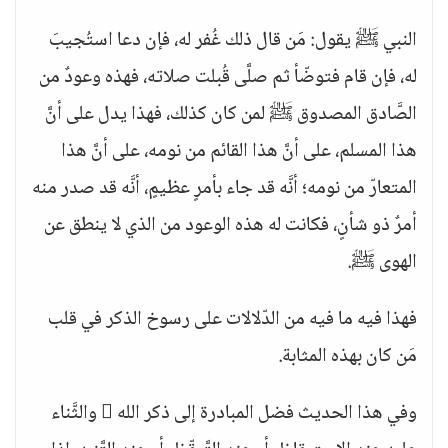
النبي ﷺ يقول: مَن قال ذلك غُفر له، فإن دعا استُجيبَ
له، فإن قام فتوضّأ ثم صلَّى قُبلت صلاته، فهذه وعودٌ من
الصَّادق المصدوق ﷺ لمن كان كذلك، فهذا يدل على أنَّ
هذا المسلم، على أنَّ هذا القائم من نومه، على أنَّ هذا
المتعارّ من نومه؛ أنَّه قد جاء بأمرٍ عظيمٍ، أنَّه قد صدر منه
أمرٌ ذو شأنٍ، فكانت له هذه الوعود من الذي لا ينطق عن
الهوى ﷺ.
فهذا فيه ما فيه من الدّلالات على رسوخ الذكر في قلب
مَن كان بهذه المثابة.
وفي هذا الحديث فضل المبادرة إلى ذكر الله  والثَّناء