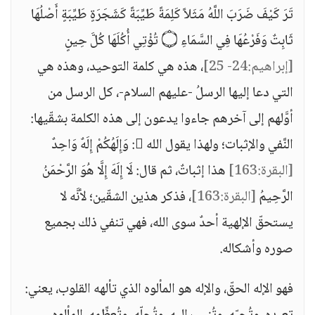
تَرَ كَيْفَ ضَرَبَ اللَّهُ مَثَلاً كَلِمَةً طَيِّبَةً كَشَجَرَةٍ طَيِّبَةٍ أَصْلُهَا
ثَابِتٌ وَفَرْعُهَا فِي السَّمَاءِ ۝ تُؤْتِي أُكُلَهَا كُلَّ حِينٍ
[إبراهيم:24- 25]
، هذه هي كلمة التوحيد، وهذه هي
التي دعا إليها الرسلُ -عليهم السلام-، كل الرسل من
أوَّلهم إلى آخرهم جاءوا يدعون إلى هذه الكلمة بشقّيها:
النَّفي والإثبات؛ ولهذا يقول الله : وَإِلَهُكُمْ إِلَهٌ وَاحِدٌ
[البقرة:163]
هذا إثباتٌ، ثم قال: لَا إِلَهَ إِلَّا هُوَ الرَّحْمَنُ
الرَّحِيمُ
[البقرة:163]
، فذكر هذين الشقّين؛ لأنَّه لا
يستحقّ الإلهية أحدٌ سوى الله، فهي تنفي ذلك بجميع
صوره وأشكاله.
فهو الإله الحقّ، والإله هو المألوه الذي تألهه القلوب، يعني: