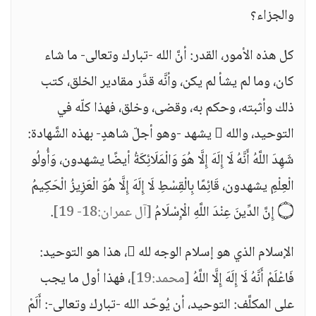
والجزاء؟
كل هذه الأمور، القدر: أنَّ الله -تبارك وتعالى- ما شاء
كان، وما لم يشأ لم يكن، وأنَّه قدَّر مقادير الخلق، كتب
ذلك وأثبته، وحكم به، وقضى، وخلق، فهذا كلّه في
التوحيد، والله  يشهد -وهو أجلّ شاهدٍ- بهذه الشَّهادة:
شَهِدَ اللَّهُ أَنَّهُ لَا إِلَهَ إِلَّا هُوَ وَالْمَلَائِكَةُ أيضًا يشهدون، وَأُولُو
الْعِلْمِ يشهدون، قَائِمًا بِالْقِسْطِ لَا إِلَهَ إِلَّا هُوَ الْعَزِيزُ الْحَكِيمُ
۝ إِنَّ الدِّينَ عِنْدَ اللَّهِ الْإِسْلَامُ
[آل عمران:18- 19]
.
الإسلام الذي هو إسلام الوجه لله ، هذا هو التوحيد:
فَاعْلَمْ أَنَّهُ لَا إِلَهَ إِلَّا اللَّهُ
[محمد:19]
، فهذا أول ما يجب
على المكلَّف: التوحيد، أن يُوحّد الله -تبارك وتعالى-: أَلَمْ