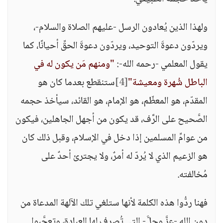
ولهذا الذين يُعادون الرسل -عليهم الصلاة والسلام-،
ويردّون دعوةَ التوحيد، ويردّون دعوةَ الحقِّ أحيانًا، كما
يقول المعلمي -رحمه الله-:
"ومنهم مَن يكون له في
الباطل شُهرة ومعيشة"
[4]
ستنقطع بعدما كان هو
المقدّم، هو المعظّم، هو الإمام، هو القائد، سيأخذ حجمه
الصَّحيح على الرَّف، قد يكون من أجهل الجاهلين، فيكون
من عوامِّ المسلمين إذا دخل في الإسلام، وقبل ذلك كان
هو الزعيم الذي لا يُردّ له أمرٌ، ولا يجترئ أحدٌ على
مُخالفته.
فهنا ردُّوا هذه الكلمة لأنها ستلغي تلك الآلهة المدعاة من
دون الله -عزَّ وجلَّ- التي تُصرف لها العبادة، وتعجَّبوا