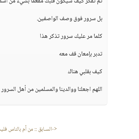
ثم تفكر كيف سيكون قلبك مفعما بشيء من اسمه 
بل سرور فوق وصف الواصفين.
كلما مر عليك سرور تذكر هذا
تدبر بإمعان قف معه
كيف بقلبي هناك
اللهم اجعلنا ووالدينا والمسلمين من أهل السرور 
<-السـابق ::
من أم بالناس فلي