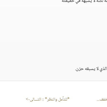
لكنه لا يشبهه في حقيقته
الذي لا يسبقه حزن.
خفف...
*للتأمل والنظر*
:: التـــالى->