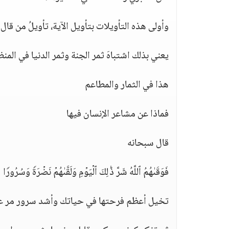
وأولى هذه التأويلات بتأويل الآية، تأويلُ من قال:
يعني بذلك اشتباهَ ثمر الجنة وثمر الدنيا في المن
هذا في الثمار والمطاعم
فماذا عن مشاعر الإنسان فيها
قال سبحانه
فَوَقَىٰهُمُ ٱللَّهُ شَرَّ ذَ ٰ⁠لِكَ ٱلۡیَوۡمِ وَلَقَّىٰهُمۡ نَضۡرَةࣰ وَسُرُورࣰا ۝١١﴾
تخيل أعظم فرحتها في حياتك وأشد سرور مر ع