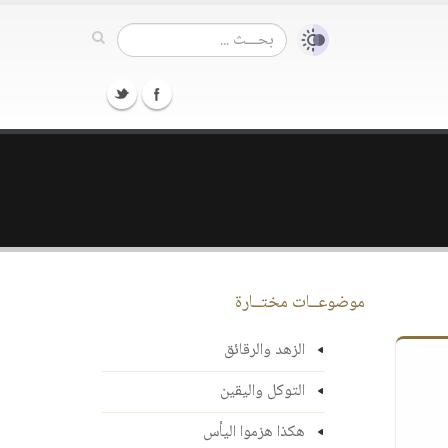
موضوعــات مختــارة
الزهد والرقائق
التوكل واليقين
هكذا هزموا اليأس