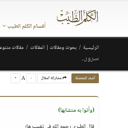
أقسام الكلم الطيب
الرئيسية
بحوث ومقالات | المقالات
مقالات متنوع
سرور..
A
أضف للمفضلة
مشاركة المقال
-
+
(وأتوا به متشابها)
قال الطبري رحمه الله في تفسيرها؛