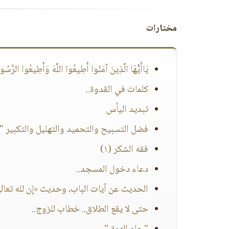
مختارات
يَاأَيُّهَا الَّذِينَ آمَنُوا أَطِيعُوا اللَّهَ وَأَطِيعُوا الرَّسُول
كلمات في القدوة..
تبديد اليأس
فضل التسبيح والتحميد والتهليل والتكبير "
فقه الشكر (١)
دعاء دخول المسجد..
الحديث عن آيات الباب، وحديث «إن لله تعالى
حتى لا يقع الطلاق.. خطاب للزوج..