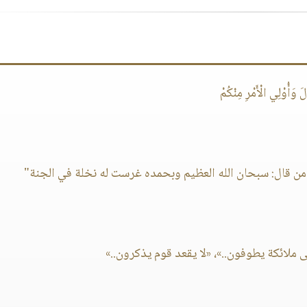
َ وَأُوْلِي الْأَمْرِ مِنْكُمْ
من قال: سبحان الله العظيم وبحمده غرست له نخلة في الجنة"
 ملائكة يطوفون..»، «لا يقعد قوم يذكرون..»