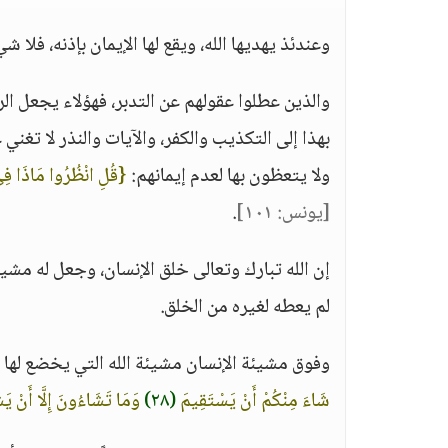
وعندئذ يهديها الله، ويقع لها الإيمان بإذنه، فلا شي
والذين عطلوا عقولهم عن التدبر، فهؤلاء يجعل ا
بهذا إلى التكذيب والكفر، والآيات والنذر لا تغن
ولا يتعظون بها لعدم إيمانهم:
{قُلِ انْظُرُوا مَاذَا فِي 
[يونس: ١٠١]
.
إن الله تبارك وتعالى خلق الإنسان، وجعل له مشيئة
لم يعطه لغيره من الخلق.
وفوق مشيئة الإنسان مشيئة الله التي يخضع لها
شَاءَ مِنْكُمْ أَنْ يَسْتَقِيمَ
(٢٨)
وَمَا تَشَاءُونَ إِلَّا أَنْ يَشَ