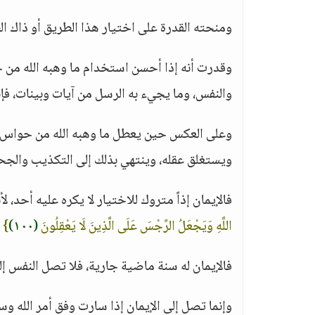
ومنحته القدرة على اختيار هذا الطريق أو ذاك ال
وقدرت أنه إذا أحسن استخدام ما وهبه الله من 
والنفس، وما يجيء به الرسل من آيات وبينات، فإ
وعلى العكس حين يعطل ما وهبه الله من حواس، و
ويستغلق عقله، وينتهي بذلك إلى التكذيب والجحود
فالإيمان إذاً متروك للاختيار لا يكره عليه أحد، ل
اللَّهِ وَيَجْعَلُ الرِّجْسَ عَلَى الَّذِينَ لَا يَعْقِلُونَ
(١٠٠)
}
فالإيمان له سنة ماضية جارية، فلا تصل النفس إلى
وإنما تصل إلى الإيمان إذا سارت وفق أمر الله وس