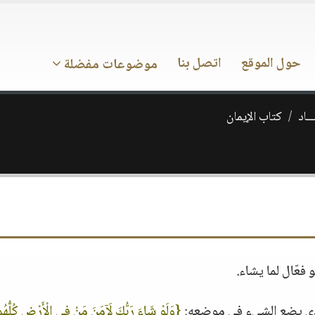
حول الموقع
اتصل بنا
موضوعات مفضلة
ــاد
كتاب الإيمان
فعّال لما يشاء.
الذي يضع الشيء في موضعه:
{وَلَوْ شَاءَ رَبُّكَ لَآمَنَ مَنْ فِي الْأَرْضِ كُلُّهُم