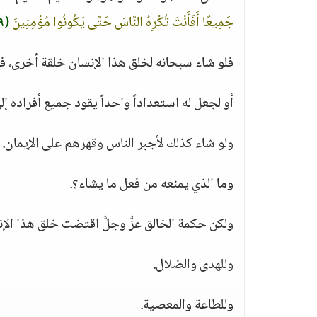
جَمِيعًا أَفَأَنْتَ تُكْرِهُ النَّاسَ حَتَّى يَكُونُوا مُؤْمِنِينَ
(٩٩)
فلو شاء سبحانه لخلق هذا الإنسان خلقة أخرى، فجعل
أو لجعل له استعداداً واحداً يقود جميع أفراده إلى
ولو شاء كذلك لأجبر الناس وقهرهم على الإيمان.
وما الذي يمنعه من فعل ما يشاء؟.
ولكن حكمة الخالق عزَّ وجلَّ اقتضت خلق هذا الإ
وللهدى والضلال.
وللطاعة والمعصية.