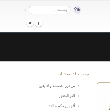
موضوعــات مختــارة
من درر الصحابة والتابعين
الدر المنثور
أقوال وحكم خالدة
ْ