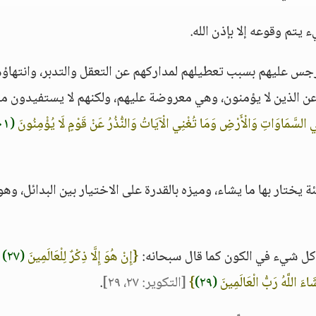
ء يتم وقوعه إلا بإذن الله.
لرجس عليهم بسبب تعطيلهم لمداركهم عن التعقل والتدبر، وانتهاؤ
ي عن الذين لا يؤمنون، وهي معروضة عليهم، ولكنهم لا يستفيدون من
السَّمَاوَاتِ وَالْأَرْضِ وَمَا تُغْنِي الْآيَاتُ وَالنُّذُرُ عَنْ قَوْمٍ لَا يُؤْمِنُونَ
(١٠١)
 يختار بها ما يشاء، وميزه بالقدرة على الاختيار بين البدائل، وهو
 كل شيء في الكون كما قال سبحانه:
{إِنْ هُوَ إِلَّا ذِكْرٌ لِلْعَالَمِينَ
(٢٧)
ل
اءَ اللَّهُ رَبُّ الْعَالَمِينَ
(٢٩)
}
[التكوير: ٢٧، ٢٩]
.