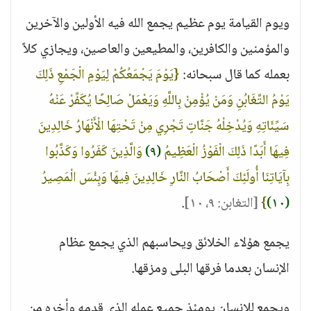
ويوم القيامة يوم عظيم يجمع الله فيه الأولين والآخرين
والمؤمنين والكافرين، والمطيعين والعاصين، ويجازي كلاً
بعمله كما قال سبحانه:
{يَوْمَ يَجْمَعُكُمْ لِيَوْمِ الْجَمْعِ ذَلِكَ
يَوْمُ التَّغَابُنِ وَمَنْ يُؤْمِنْ بِاللَّهِ وَيَعْمَلْ صَالِحًا يُكَفِّرْ عَنْهُ
سَيِّئَاتِهِ وَيُدْخِلْهُ جَنَّاتٍ تَجْرِي مِنْ تَحْتِهَا الْأَنْهَارُ خَالِدِينَ
فِيهَا أَبَدًا ذَلِكَ الْفَوْزُ الْعَظِيمُ
(٩)
وَالَّذِينَ كَفَرُوا وَكَذَّبُوا
بِآيَاتِنَا أُولَئِكَ أَصْحَابُ النَّارِ خَالِدِينَ فِيهَا وَبِئْسَ الْمَصِيرُ
(١٠)
}
[التغابن: ٩، ١٠]
.
يجمع هؤلاء الخلائق ويحاسبهم الذي يجمع عظام
الإنسان بعدما فرقها البلى ومزقها.
ويجمع للإنسان يومئذ جميع عمله الذي قدمه وأخره من