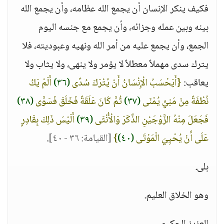
فكيف ينكر الإنسان أن يجمع الله عظامه، وأن يجمع الله
بينه وبين عمله وجزائه، وأن يجمع مع جنسه اليوم
الجمع، وأن يجمع عليه من أمر الله ونهيه وعبوديته، فلا
يترك سدى مهملاً معطلاً لا يؤمر ولا ينهى، ولا يثاب ولا
يعاقب:
{أَيَحْسَبُ الْإِنْسَانُ أَنْ يُتْرَكَ سُدًى
(٣٦)
أَلَمْ يَكُ
نُطْفَةً مِنْ مَنِيٍّ يُمْنَى
(٣٧)
ثُمَّ كَانَ عَلَقَةً فَخَلَقَ فَسَوَّى
(٣٨)
فَجَعَلَ مِنْهُ الزَّوْجَيْنِ الذَّكَرَ وَالْأُنْثَى
(٣٩)
أَلَيْسَ ذَلِكَ بِقَادِرٍ
عَلَى أَنْ يُحْيِيَ الْمَوْتَى
(٤٠)
}
[القيامة: ٣٦ - ٤٠]
.
بلى.
وهو الخلاق العليم.