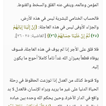
المؤمن وعالمه، وينفي عنه القلق والسخط والقنوط.
فالحساب الختامي للبشرية ليس في هذه الأرض،
والجزاء الأوفى ليس في هذه العاجلة:
{إِنَّ إِلَيْنَا إِيَابَهُمْ
(٢٥)
ثُمَّ إِنَّ عَلَيْنَا حِسَابَهُمْ
(٢٦)
}
[الغاشية: ٢٥ - ٢٦]
.
فلا قلق على الأجر إذا لم يوف في هذه العاجلة، فسوف
يوفاه قطعاً بميزان الله غداً تاماً كاملاً أحوج ما يكون
إليه.
ولا قنوط كذلك من العدل إذا توزعت الحظوظ في رحلة
الحياة الدنيا على غير ما يريد ويراه الإنسان، فالعدل لا بد
واقع في الدار الآخرة، وحين يحكم الله وحده بين عباده