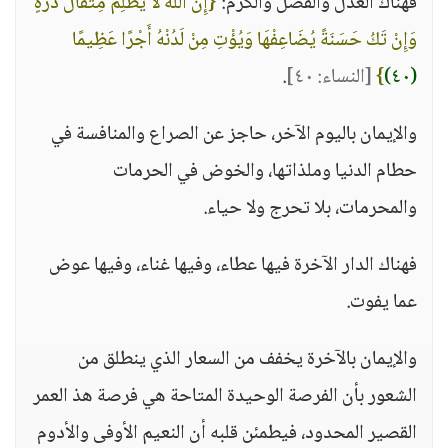
فهناك العدل والفضل والكرم:
{إِنَّ اللَّهَ لَا يَظْلِمُ مِثْقَالَ ذَرَّةٍ
وَإِنْ تَكُ حَسَنَةً يُضَاعِفْهَا وَيُؤْتِ مِنْ لَدُنْهُ أَجْرًا عَظِيمًا
(٤٠)
}
[النساء: ٤٠]
.
والإيمان باليوم الآخر، حاجز عن الصراع والمنافسة في
حطام الدنيا وملذاتها، والخوض في الحرمات
والمحرمات، بلا تحرج ولا حياء.
فهناك الدار الآخرة فيها عطاء، وفيها غناء، وفيها عوض
عما يفوت.
والإيمان بالآخرة يخفف من السعار الذي ينطلق من
الشعور بأن الفرصة الوحيدة المتاحة هي فرصة هذ العمر
القصير المحدود، فيطمئن قلبه أن النعيم الأوفى والأدوم