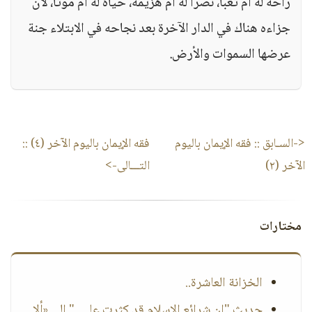
راحة له أم تعباً، نصراً له أم هزيمة، حياة له أم موتاً، لأن
جزاءه هناك في الدار الآخرة بعد نجاحه في الابتلاء جنة
عرضها السموات والأرض.
<-السـابق ::
فقه الإيمان باليوم
فقه الإيمان باليوم الآخر (٤)
::
الآخر (٢)
التـــالى->
مختارات
الخزانة العاشرة..
حديث "إن شرائع الإسلام قد كثرت علي.." إلى «ألا