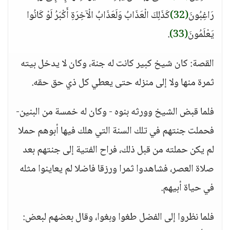
رَاغِبُونَ
(32)
كَذَلِكَ الْعَذَابُ وَلَعَذَابُ الْآخِرَةِ أَكْبَرُ لَوْ كَانُوا
يَعْلَمُونَ
(33)
.
القصة: كان شيخ كبير كانت له جنة، وكان لا يدخل بيته
ثمرة منها ولا إلى منزله حتى يعطي كل ذي حق حقه.
فلما قبض الشيخ وورثه بنوه - وكان له خمسة من البنين-
فحملت جنتهم في تلك السنة التي هلك فيها أبوهم حملا
لم يكن حملته من قبل ذلك، فراح الفتية إلى جنتهم بعد
صلاة العصر، فشاهدوا ثمرا ورزقا فاضلا لم يعاينوا مثله
في حياة أبيهم.
فلما نظروا إلى الفضل طغوا وبغوا، وقال بعضهم لبعض: