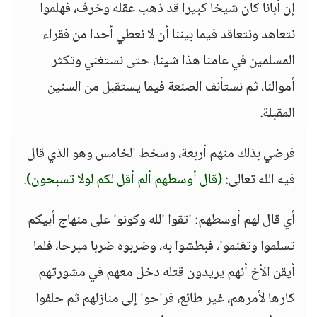
إن أبانا كان شيخا كبيرا قد ذهب عقله وخرف، فهلموا
نتعاهد ونتعاقد فيما بيننا أن لا نعطي أحدا من فقراء
المسلمين في عامنا هذا شيئا، حتى نستغني وتكثر
أموالنا، ثم نستأنف الصنعة فيما يستقبل من السنين
المقبلة.
فرضي بذلك منهم أربعة، وسخط الخامس وهو الذي قال
فيه الله تعالى:
(قال أوسطهم ألم أقل لكم لولا تسبحون)
.
أي قال لهم أوسطهم: اتقوا الله وكونوا على منهاج أبيكم
تسلموا وتغنموا، فبطشوا به، وضربوه ضربا مبرحا، فلما
أيقن الأخ أنهم يريدون قتله دخل معهم في مشورتهم
كارها لأمرهم، غير طائع، فراحوا إلى منازلهم ثم حلفوا