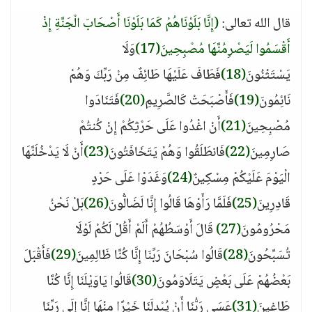
قال الله تعالى:
(إِنَّا بَلَوْنَاهُمْ كَمَا بَلَوْنَا أَصْحَابَ الْجَنَّةِ إِذْ
أَقْسَمُوا لَيَصْرِمُنَّهَا مُصْبِحِينَ(17)
وَلَا
يَسْتَثْنُونَ
(18)
فَطَافَ عَلَيْهَا طَائِفٌ مِنْ رَبِّكَ وَهُمْ
نَائِمُونَ
(19)
فَأَصْبَحَتْ كَالصَّرِيمِ
(20)
فَتَنَادَوا
مُصْبِحِينَ
(21)
أَنْ اغْدُوا عَلَى حَرْثِكُمْ إِنْ كُنتُمْ
صَارِمِينَ
(22)
فَانطَلَقُوا وَهُمْ يَتَخَافَتُونَ
(23)
أَنْ لَا يَدْخُلَنَّهَا
الْيَوْمَ عَلَيْكُمْ مِسْكِينٌ
(24)
وَغَدَوْا عَلَى حَرْدٍ
قَادِرِينَ
(25)
فَلَمَّا رَأَوْهَا قَالُوا إِنَّا لَضَالُّونَ
(26)
بَلْ نَحْنُ
مَحْرُومُونَ
(27)
قَالَ أَوْسَطُهُمْ أَلَمْ أَقُلْ لَكُمْ لَوْلَا
تُسَبِّحُونَ
(28)
قَالُوا سُبْحَانَ رَبِّنَا إِنَّا كُنَّا ظَالِمِينَ
(29)
فَأَقْبَلَ
بَعْضُهُمْ عَلَى بَعْضٍ يَتَلَاوَمُونَ
(30)
قَالُوا يَاوَيْلَنَا إِنَّا كُنَّا
طَاغِينَ
(31)
عَسَى رَبُّنَا أَنْ يُبْدِلَنَا خَيْرًا مِنْهَا إِنَّا إِلَى رَبِّنَا