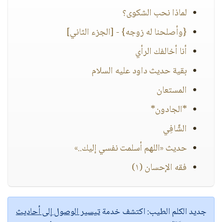
لماذا نحب الشكوى؟
{وأصلحنا له زوجه} - [الجزء الثاني]
أنا أخالفك الرأي
بقية حديث داود عليه السلام
المستعان
*الجادون*
الشَّافِي
حديث «اللهم أسلمت نفسي إليك..»
فقه الإحسان (١)
جديد الكلم الطيب:
اكتشف خدمة
تيسير الوصول إلى أحاديث