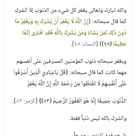
والله تبارك وتعالى يغفر كل شيء من الذنوب إلا الشرك
كما قال سبحانه:
{إِنَّ اللَّهَ لَا يَغْفِرُ أَنْ يُشْرَكَ بِهِ وَيَغْفِرُ مَا
دُونَ ذَلِكَ لِمَنْ يَشَاءُ وَمَنْ يُشْرِكْ بِاللَّهِ فَقَدِ افْتَرَى إِثْمًا
عَظِيمًا
(٤٨)
}
[النساء: ٤٨]
.
ويغفر سبحانه ذنوب المؤمنين المسرفين على أنفسهم
مهما كانت كما قال سبحانه: {قُلْ يَاعِبَادِيَ الَّذِينَ أَسْرَفُوا
عَلَى أَنْفُسِهِمْ لَا تَقْنَطُوا مِنْ رَحْمَةِ اللَّهِ إِنَّ اللَّهَ يَغْفِرُ
الذُّنُوبَ جَمِيعًا إِنَّهُ هُوَ الْغَفُورُ الرَّحِيمُ
(٥٣)
}
[الزمر: ٥٣]
.
والشرك بالله ليس ذنباً فقط.