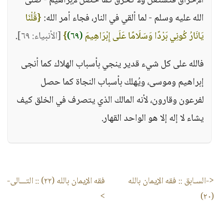
الإحراق فتشتعل ولا تحرق كما حصل لإبراهيم - صلى
الله عليه وسلم - لما ألقي في النار، فجاء أمر الله:
{قُلْنَا
يَانَارُ كُونِي بَرْدًا وَسَلَامًا عَلَى إِبْرَاهِيمَ
(٦٩)
}
[الأنبياء: ٦٩]
.
فالله على كل شيء قدير ينجي بأسباب الهلاك كما أنجى
إبراهيم وموسى، ويُهلك بأسباب النجاة كما حصل
لفرعون وقارون، لأنه المالك الذي يتصرف في الخلق كيف
يشاء لا إله إلا هو الواحد القهار.
<-السـابق ::
فقه الإيمان بالله
فقه الإيمان بالله (٢٢)
:: التـــالى-
>
(٢٠)