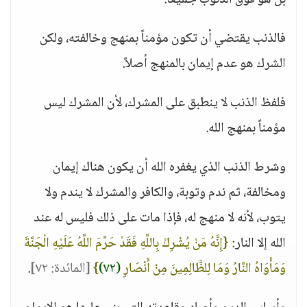
بل هو فوق الذنوب جميعاً.
فالذنب يقتضي أن تكون مؤمناً بمنهج وخالفته، ولكن
الشرك هو عدم إيمان بالمنهج أصلاً.
فلفظ الذنب لا ينطبق على المشرك، لأن المشرك ليس
مؤمناً بمنهج الله.
وشرط الذنب الذي يغفره الله أن يكون هناك إيمان
ومخالفة، ثم ندم وتوبة، والكافر والمشرك لا يندم ولا
يتوب، لأنه لا منهج له، فإذا مات على ذلك فليس له عند
الله إلا النار:
{إِنَّهُ مَنْ يُشْرِكْ بِاللَّهِ فَقَدْ حَرَّمَ اللَّهُ عَلَيْهِ الْجَنَّةَ
وَمَأْوَاهُ النَّارُ وَمَا لِلظَّالِمِينَ مِنْ أَنْصَارٍ
(٧٢)
}
[المائدة: ٧٢]
.