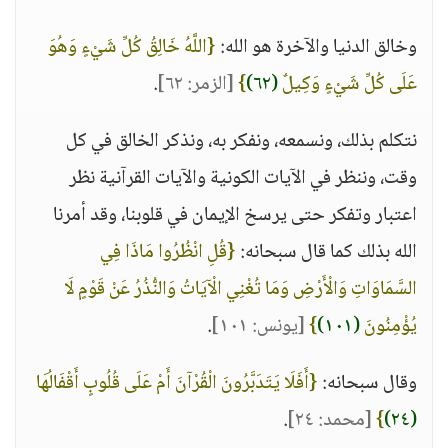
وخالق الدنيا والآخرة هو الله:
{اللَّهُ خَالِقُ كُلِّ شَيْءٍ وَهُوَ
عَلَى كُلِّ شَيْءٍ وَكِيلٌ
(٦٢)
}
[الزمر: ٦٢]
.
نتكلم بذلك، ونسمعه، ونفكر به، ونذكر الخالق في كل
وقت، وننظر في الآيات الكونية والآيات القرآنية نظر
اعتبار وتفكر حتى يرسخ الإيمان في قلوبنا، وقد أمرنا
الله بذلك كما قال سبحانه:
{قُلِ انْظُرُوا مَاذَا فِي
السَّمَاوَاتِ وَالْأَرْضِ وَمَا تُغْنِي الْآيَاتُ وَالنُّذُرُ عَنْ قَوْمٍ لَا
يُؤْمِنُونَ
(١٠١)
}
[يونس: ١٠١]
.
وقال سبحانه:
{أَفَلَا يَتَدَبَّرُونَ الْقُرْآنَ أَمْ عَلَى قُلُوبٍ أَقْفَالُهَا
(٢٤)
}
[محمد: ٢٤]
.