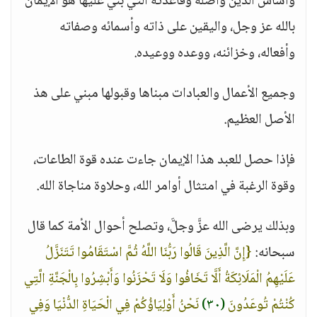
وأساس الدين وأصله وقاعدته التي بني عليها هو الإيمان
بالله عز وجل، واليقين على ذاته وأسمائه وصفاته
وأفعاله، وخزائنه، ووعده ووعيده.
وجميع الأعمال والعبادات مبناها وقبولها مبني على هذ
الأصل العظيم.
فإذا حصل للعبد هذا الإيمان جاءت عنده قوة الطاعات،
وقوة الرغبة في امتثال أوامر الله، وحلاوة مناجاة الله.
وبذلك يرضى الله عزَّ وجلَّ، وتصلح أحوال الأمة كما قال
سبحانه:
{إِنَّ الَّذِينَ قَالُوا رَبُّنَا اللَّهُ ثُمَّ اسْتَقَامُوا تَتَنَزَّلُ
عَلَيْهِمُ الْمَلَائِكَةُ أَلَّا تَخَافُوا وَلَا تَحْزَنُوا وَأَبْشِرُوا بِالْجَنَّةِ الَّتِي
كُنْتُمْ تُوعَدُونَ
(٣٠)
نَحْنُ أَوْلِيَاؤُكُمْ فِي الْحَيَاةِ الدُّنْيَا وَفِي