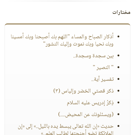
مختارات
أذكار الصباح والمساء "اللهم بك أصبحنا وبك أمسينا
وبك نحيا وبك نموت وإليك النشور"
بين سجدة وسجدة..
" النصير "
تفسير آية..
ذكر قصتي الخضر وإلياس (٣)
ذِكرُ إدريس عليه السلام
(ويسئلونك عن المحيض....)
حديث «إن الله تعالى يبسط يده بالليل..» إلى «إن
الملائكة تضع أجنحتها لطالب العلم..»