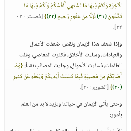
الْآخِرَةِ وَلَكُمْ فِيهَا مَا تَشْتَهِي أَنْفُسُكُمْ وَلَكُمْ فِيهَا مَا
تَدَّعُونَ
(٣١)
نُزُلًا مِنْ غَفُورٍ رَحِيمٍ
(٣٢)
}
[فصلت: ٣٠ -
.
٣٢]
وإذا ضعف هذا الإيمان ونقص، ضعفت الأعمال
والعبادات، وساءت الأخلاق، فكثرت المعاصي، وقلت
الطاعات، فساءت الأحوال، وجاءت المصائب نقداً:
{وَمَا
أَصَابَكُمْ مِنْ مُصِيبَةٍ فَبِمَا كَسَبَتْ أَيْدِيكُمْ وَيَعْفُو عَنْ كَثِيرٍ
(٣٠)
}
[الشورى: ٣٠]
.
وحتى يأتي الإيمان في حياتنا ويزيد لا بد من العلم
بأمور: