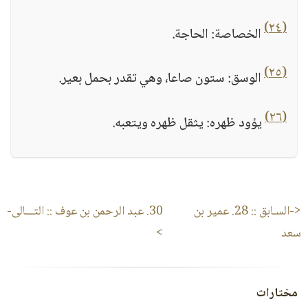
(٢٤)
الخصاصة: الحاجة.
(٢٥)
الوسق: ستون صاعا، وهي تقدر بحمل بعير.
(٢٦)
يؤود ظهره: يثقل ظهره ويتعبه.
<-السـابق ::
28. عمير بن
30. عبد الرحمن بن عوف
:: التـــالى-
سعد
>
مختارات