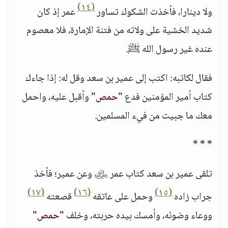
(١٤)
ولا دينارا، فأخذت الشكوك تساور
عمر إذ كان
شديد الخشية على ولاته من فتنة الإمارة، فلا معصوم
عنده غير رسول الله ﷺ.
فقال لكاتبه: اكتب إلى عمير بن سعد وقل له: إذا جاءك
كتاب أمير المؤمنين فدع
"حمص"
وأقبل عليه، واحمل
معك ما جبيت من فيء المسلمين.
* * *
تلقى عمير بن سعد كتاب عمر ﵁ وعن عمير؛ فأخذ
(١٧)
(١٦)
(١٥)
جراب زاده
وحمل على عاتقه
قصعته
ووعاء وضوئه، وأمسك بيده حربته، وخلف
"حمص"