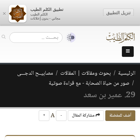
تطبيق الكلم الطيب
تنزيل التطبيق
×
الكلم الطيب
مجاني - بدون إعلانات
الرئيسية
بحوث ومقالات | المقالات
مصابيــح الدجـــى
صور من حياة الصحابة - مع قراءة صوتية
29. عمير بن سعد
A
أضف للمفضلة
مشاركة المقال
-
+