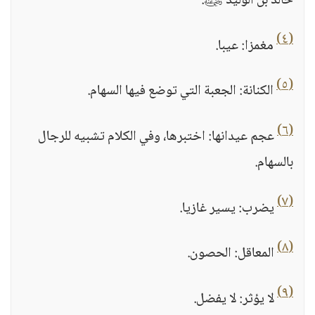
خالد بن الوليد ﵁.
(٤)
مغمزا: عيبا.
(٥)
الكنانة: الجعبة التي توضع فيها السهام.
(٦)
عجم عيدانها: اختبرها، وفي الكلام تشبيه للرجال
بالسهام.
(٧)
يضرب: يسير غازيا.
(٨)
المعاقل: الحصون.
(٩)
لا يؤثر: لا يفضل.