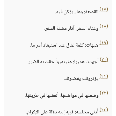
(١٧)
القصعة: وعاء يؤكل فيه.
(١٨)
وغثاء السفر: آثار مشقة السفر.
(١٩)
هيهات: كلمة تقال عند استبعاد أمر ما.
(٢٠)
أجهدت عميرا: عنيته، وألحقت به الضرر.
(٢١)
يؤثرونك: يفضلونك.
(٢٢)
وضعتها في مواضعها: أنفقتها في طريقها.
(٢٣)
أدنى مجلسه: قربه إليه دلالة على الإكرام.