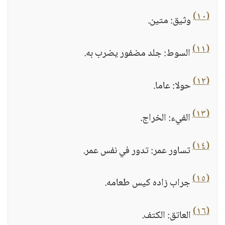
(١٠)
وثيق: متين.
(١١)
السوط: جلد مضفور يضرب به.
(١٢)
حولا: عاما.
(١٣)
الفيء: الخراج.
(١٤)
تساور عمر: تدور في نفس عمر.
(١٥)
جراب زاده كيس طعامه.
(١٦)
العاتق: الكتف.