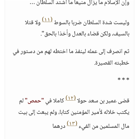
وإن الإسلام ما يزال منيعا ما اشتد السلطان …
(١١)
وليست شدة السلطان ضربا بالسوط
ولا قتلا
بالسيف، ولكن قضاء بالعدل وأخذا بالحق".
ثم انصرف إلى عمله لينفذ ما اختطه لهم من دستور في
خطبته القصيرة.
* * *
(١٢)
قضى عمير بن سعد حولا
كاملا في
"حمص"
لم
يكتب خلاله لأمير المؤمنين كتابا، ولم يبعث إلى بيت
(١٣)
مال المسلمين من الفيء
درهما