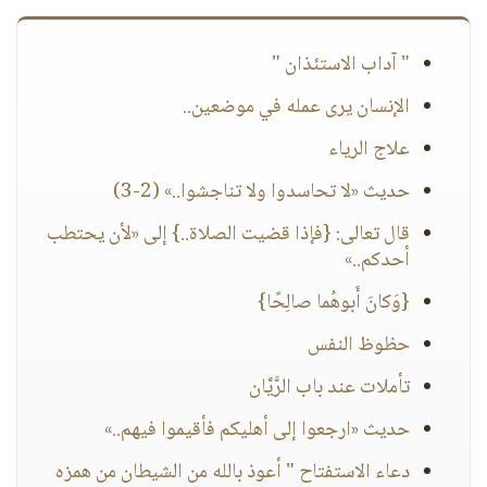
" آداب الاستئذان "
الإنسان يرى عمله في موضعين..
علاج الرياء
حديث «لا تحاسدوا ولا تناجشوا..» (2-3)
قال تعالى: {فإذا قضيت الصلاة..} إلى «لأن يحتطب
أحدكم..»
{وَكانَ أَبوهُما صالِحًا}
حظوظ النفس
تأملات عند باب الرَّيَّان
حديث «ارجعوا إلى أهليكم فأقيموا فيهم..»
دعاء الاستفتاح " أعوذ بالله من الشيطان من همزه