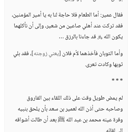
فقال عمير: أما الطعام فلا حاجة لنا به يا أمير المؤمنين،
فقد تركت عند أهلي صاعين من شعير، وإلى أن نأكلهما
يكون الله ﷿ قد جاءنا بالرزق …
وأما الثوبان فآخذهما لأم فلان
[يعني زوجته]
، فقد بلي
ثوبها وكادت تعرى.
* * *
لم يمض طويل وقت على ذلك اللقاء بين الفاروق
وصاحبه حتى أذن الله لعمير بن سعد بأن يلحق بنبيه
وقرة عينه محمد بن عبد الله ﷺ بعد أن طالت أشواقه
إلى لقائه.