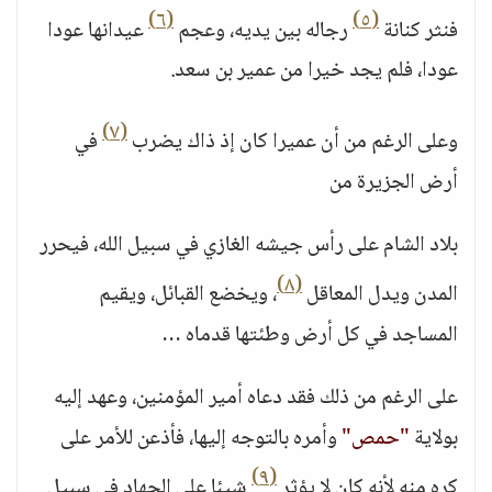
(٦)
(٥)
فنثر كنانة
رجاله بين يديه، وعجم
عيدانها عودا
عودا، فلم يجد خيرا من عمير بن سعد.
(٧)
وعلى الرغم من أن عميرا كان إذ ذاك يضرب
في
أرض الجزيرة من
بلاد الشام على رأس جيشه الغازي في سبيل الله، فيحرر
(٨)
المدن ويدل المعاقل
، ويخضع القبائل، ويقيم
المساجد في كل أرض وطئتها قدماه …
على الرغم من ذلك فقد دعاه أمير المؤمنين، وعهد إليه
بولاية
"حمص"
وأمره بالتوجه إليها، فأذعن للأمر على
(٩)
كره منه لأنه كان لا يؤثر
شيئا على الجهاد في سبيل