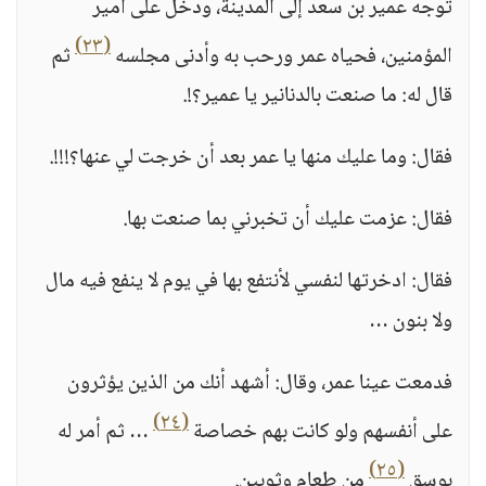
توجه عمير بن سعد إلى المدينة، ودخل على أمير
(٢٣)
المؤمنين، فحياه عمر ورحب به وأدنى مجلسه
ثم
قال له: ما صنعت بالدنانير يا عمير؟!.
فقال: وما عليك منها يا عمر بعد أن خرجت لي عنها؟!!!.
فقال: عزمت عليك أن تخبرني بما صنعت بها.
فقال: ادخرتها لنفسي لأنتفع بها في يوم لا ينفع فيه مال
ولا بنون …
فدمعت عينا عمر، وقال: أشهد أنك من الذين يؤثرون
(٢٤)
على أنفسهم ولو كانت بهم خصاصة
… ثم أمر له
(٢٥)
بوسق
من طعام وثوبين.