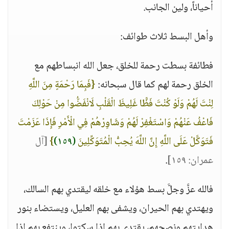
أحياناً، ولين الجانب.
وأهل البسط ثلاث طوائف:
فطائفة بسطت رحمة للخلق، جعل الله انبساطهم مع
الخلق رحمة لهم كما قال سبحانه:
{فَبِمَا رَحْمَةٍ مِنَ اللَّهِ
لِنْتَ لَهُمْ وَلَوْ كُنْتَ فَظًّا غَلِيظَ الْقَلْبِ لَانْفَضُّوا مِنْ حَوْلِكَ
فَاعْفُ عَنْهُمْ وَاسْتَغْفِرْ لَهُمْ وَشَاوِرْهُمْ فِي الْأَمْرِ فَإِذَا عَزَمْتَ
فَتَوَكَّلْ عَلَى اللَّهِ إِنَّ اللَّهَ يُحِبُّ الْمُتَوَكِّلِينَ
(١٥٩)
}
[آل
عمران: ١٥٩]
.
فالله عزَّ وجلَّ بسط هؤلاء مع خلقه ليقتدي بهم السالك،
ويهتدي بهم الحيران، ويشفى بهم العليل، ويستضاء بنور
هدايتهم ونصحهم، يقتدي بهم إذا سكتوا، وينتفع بهم إذا