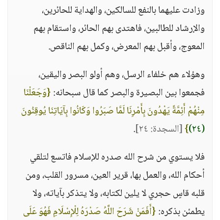
وزادت عليهما بالنفع للسالكين، والهداية للحائرين،
والإرشاد للطالبين، فاهتدى بهم الحائر، واستقام بهم
المعوج، وأقبل بهم المعرض، وكمل بهم الناقص.
وهؤلاء هم خلفاء الرسل، وهم أولو البصر واليقين،
فجمعوا بين البصيرة والبصر كما قال سبحانه:
{وَجَعَلْنَا
مِنْهُمْ أَئِمَّةً يَهْدُونَ بِأَمْرِنَا لَمَّا صَبَرُوا وَكَانُوا بِآيَاتِنَا يُوقِنُونَ
(٢٤)
}
[السجدة: ٢٤]
.
فلا يستوي من شرح الله صدره للإسلام فاتسع لتلقي
أحكام الله، والعمل بها، قرير العين، مسرور القلب، ومن
قلبه قاسٍ حجري لا يلين لكتابه، ولا يتذكر بآياته، ولا
يطمئن بذكره:
{أَفَمَنْ شَرَحَ اللَّهُ صَدْرَهُ لِلْإِسْلَامِ فَهُوَ عَلَى