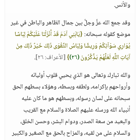
والأنس.
وقد جمع الله عزَّ وجلَّ بين جمال الظاهر والباطن في غير
موضع كقوله سبحانه:
{يَابَنِي آدَمَ قَدْ أَنْزَلْنَا عَلَيْكُمْ لِبَاسًا
يُوَارِي سَوْآتِكُمْ وَرِيشًا وَلِبَاسُ التَّقْوَى ذَلِكَ خَيْرٌ ذَلِكَ مِنْ
آيَاتِ اللَّهِ لَعَلَّهُمْ يَذَّكَّرُونَ
(٢٦)
}
[الأعراف: ٢٦]
.
والله تبارك وتعالى هو الذي يحيي قلوب أوليائه
وأرواحهم بإكرامه، ولطفه وبسطه، وهؤلاء بسطهم الحق
سبحانه على لسان رسوله، وبسطهم هو ما كان عليه
أنبياء الله ورسله عليهم الصلاة والسلام مع القريب
والبعيد من سعة الصدر، ودوام البشر، وحسن الخلق،
والسلام على من لقيه، والمزاح بالحق مع الصغير والكبير