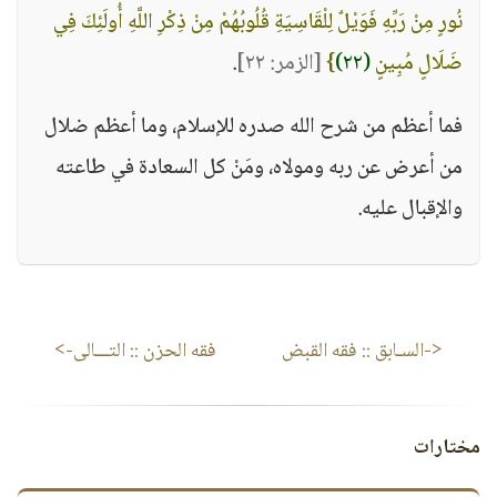
نُورٍ مِنْ رَبِّهِ فَوَيْلٌ لِلْقَاسِيَةِ قُلُوبُهُمْ مِنْ ذِكْرِ اللَّهِ أُولَئِكَ فِي
ضَلَالٍ مُبِينٍ
(٢٢)
}
[الزمر: ٢٢]
.
فما أعظم من شرح الله صدره للإسلام، وما أعظم ضلال
من أعرض عن ربه ومولاه، ومَنْ كل السعادة في طاعته
والإقبال عليه.
<-السـابق ::
فقه القبض
فقه الحزن
:: التـــالى->
مختارات