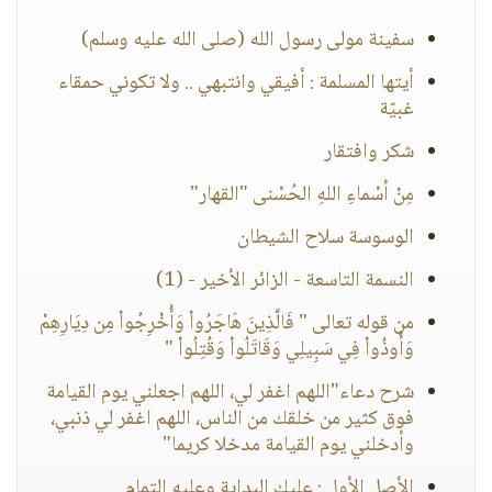
سفينة مولى رسول الله (صلى الله عليه وسلم)
أيتها المسلمة : أفيقي وانتبهي .. ولا تكوني حمقاء
غبيّة
شكر وافتقار
مِنْ أسْماءِ اللهِ الحُسْنى "القهار"
الوسوسة سلاح الشيطان
النسمة التاسعة - الزائر الأخير - (1)
من قوله تعالى " فَالَّذِينَ هَاجَرُواْ وَأُخْرِجُواْ مِن دِيَارِهِمْ
وَأُوذُواْ فِي سَبِيلِي وَقَاتَلُواْ وَقُتِلُواْ "‏
شرح دعاء"اللهم اغفر لي، اللهم اجعلني يوم القيامة
فوق كثير من خلقك من الناس، اللهم اغفر لي ذنبي،
وأدخلني يوم القيامة مدخلا كريما"
الأصل الأول : عليك البداية وعليه التمام