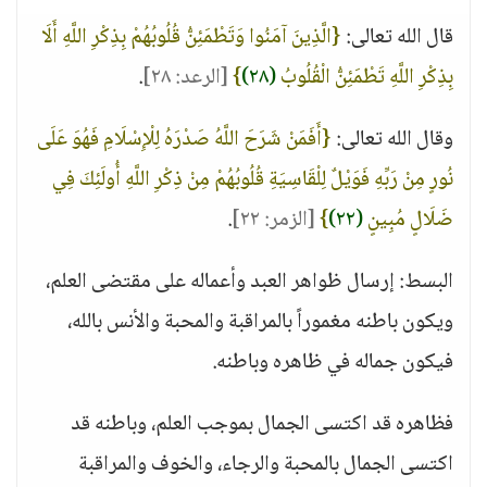
قال الله تعالى:
{الَّذِينَ آمَنُوا وَتَطْمَئِنُّ قُلُوبُهُمْ بِذِكْرِ اللَّهِ أَلَا
بِذِكْرِ اللَّهِ تَطْمَئِنُّ الْقُلُوبُ
(٢٨)
}
[الرعد: ٢٨]
.
وقال الله تعالى:
{أَفَمَنْ شَرَحَ اللَّهُ صَدْرَهُ لِلْإِسْلَامِ فَهُوَ عَلَى
نُورٍ مِنْ رَبِّهِ فَوَيْلٌ لِلْقَاسِيَةِ قُلُوبُهُمْ مِنْ ذِكْرِ اللَّهِ أُولَئِكَ فِي
ضَلَالٍ مُبِينٍ
(٢٢)
}
[الزمر: ٢٢]
.
البسط: إرسال ظواهر العبد وأعماله على مقتضى العلم،
ويكون باطنه مغموراً بالمراقبة والمحبة والأنس بالله،
فيكون جماله في ظاهره وباطنه.
فظاهره قد اكتسى الجمال بموجب العلم، وباطنه قد
اكتسى الجمال بالمحبة والرجاء، والخوف والمراقبة