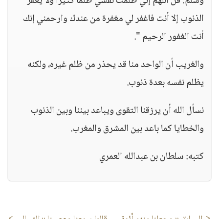
وسلم: قل اللهم إني ظلمت نفسي ظلماً كثيراً ولا يغفر
الذنوب إلا أنت فاغفر لي مغفرة من عندك وارحمني إنك
أنت الغفور الرحيم ".
والغريب أن الواحد منا قد يحذر من ظلم غيره، ولكنه
يظلم نفسه بعدة ذنوب.
نسأل الله أن يرزقنا التقوى ويباعد بيننا وبين الذنوب
والخطايا كما باعد بين المشرق والمغرب.
كتبه: سلطان بن عبدالله العمري