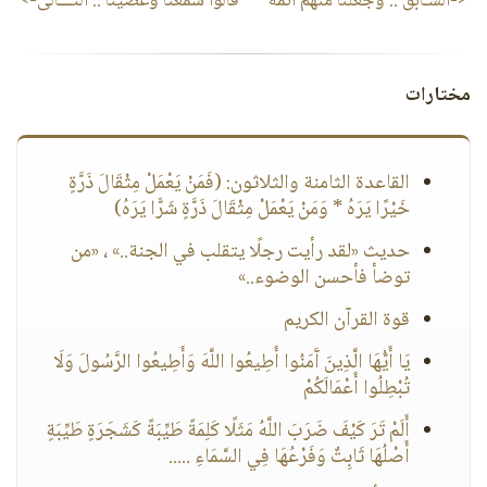
<-السـابق ::
وجعلنا منهم أئمة
قالوا سمعنا وعصينا
:: التـــالى->
مختارات
القاعدة الثامنة والثلاثون: (فَمَنْ يَعْمَلْ مِثْقَالَ ذَرَّةٍ
خَيْرًا يَرَهُ * وَمَنْ يَعْمَلْ مِثْقَالَ ذَرَّةٍ شَرًّا يَرَهُ)
حديث «لقد رأيت رجلًا يتقلب في الجنة..» ، «من
توضأ فأحسن الوضوء..»
قوة القرآن الكريم
يَا أَيُّهَا الَّذِينَ آَمَنُوا أَطِيعُوا اللَّهَ وَأَطِيعُوا الرَّسُولَ وَلَا
تُبْطِلُوا أَعْمَالَكُمْ
أَلَمْ تَرَ كَيْفَ ضَرَبَ اللَّهُ مَثَلًا كَلِمَةً طَيِّبَةً كَشَجَرَةٍ طَيِّبَةٍ
أَصْلُهَا ثَابِتٌ وَفَرْعُهَا فِي السَّمَاءِ .....