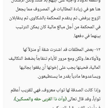
والنفقة للأولاد واجبة على أبيهم بلا شك، ولكن الإشكال
هنا هو في زيادة المطالبات في المصروف مما يجعل
الزوج يرفض، ثم يتقدم للمحكمة بالشكاوى، ثم يتقابلان
في المحكمة من أجل مبالغ مالية كان يمكن الترتيب
بينهما في دفعها.
١٢- بعض المطلقات قد اشترت شقة أو منزلاً لها
ولأولادها، ولكن ومع مرور الأيام تتفاجأ بضغط التكاليف
المالية، فحينها يجب على إخوتها أن يقفوا بجانبها
ويساعدوها مادياً بقدر ما يستطيعون.
وإذا كانت الصدقة لها ثواب معروف، فهي للقريب أعظم
ثواباً، وقد قال تعالى
(وآت ذا القربى حقه والمسكين)
،