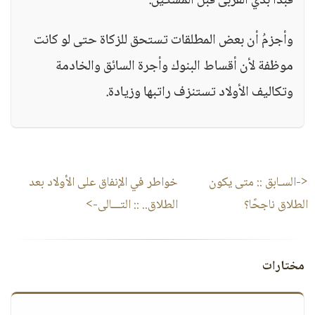
فبدأ بذي القربى قبل المسكين.
وأجزمُ أن بعض المطلقات تستحق للزكاة حتى لو كانت
موظفة لأن أقساط البنوك وأجرة السائق والخادمة
وتكاليف الأولاد تستنزف راتبها وزيادة.
<-السـابق ::
متى يكون
خواطر في الإنفاق على الأولاد بعد
الطلاق ناجحًا؟
الطلاق..
:: التـــالى->
مختارات