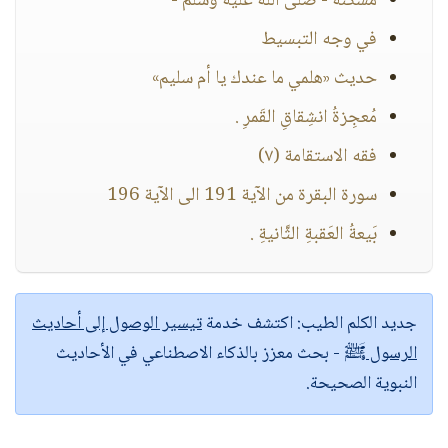
مسكنه - صلى الله عليه وسلم -
في وجه التبسيط
حديث «هلمي ما عندك يا أم سليم»
مُعجِزةُ انشِقاقِ القَمرِ .
فقه الاستقامة (٧)
سورة البقرة من الآية 191 الى الآية 196
بَيعةُ العَقبةِ الثَّانيةِ .
جديد الكلم الطيب:
اكتشف خدمة
تيسير الوصول إلى أحاديث
الرسول ﷺ
- بحث معزز بالذكاء الاصطناعي في الأحاديث
النبوية الصحيحة.