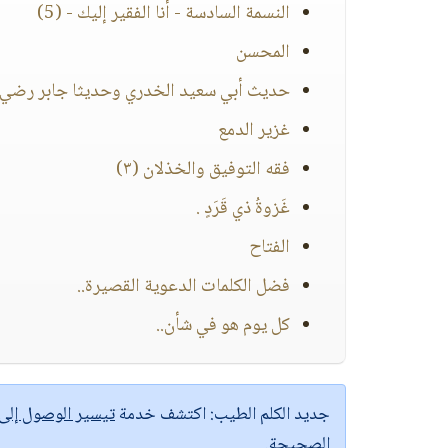
النسمة السادسة - أنا الفقير إليك - (5)
المحسن
حديث أبي سعيد الخدري وحديثا جابر رضي ال
غزير الدمع
فقه التوفيق والخذلان (٣)
غَزوةُ ذي قَرَدٍ .
الفتاح
فضل الكلمات الدعوية القصيرة..
كل يوم هو في شأن..
جديد الكلم الطيب:
اكتشف خدمة
تيسير الوصول إل
الصحيحة.