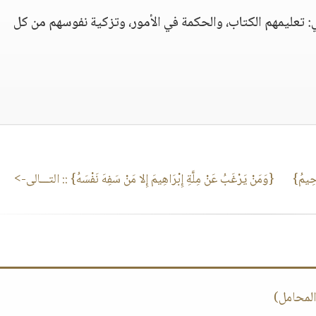
: تعليمهم الكتاب، والحكمة في الأمور، وتزكية نفوسهم من كل
َحِيمُ}
{وَمَنْ يَرْغَبُ عَنْ مِلَّةِ إِبْرَاهِيمَ إِلا مَنْ سَفِهَ نَفْسَهُ}
:: التـــالى->
لمحامل)