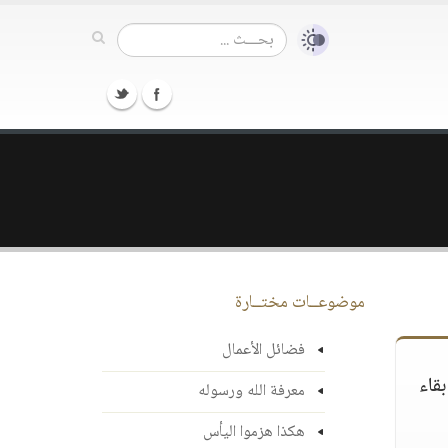
موضوعــات مختــارة
فضائل الأعمال
قاء
معرفة الله ورسوله
هكذا هزموا اليأس