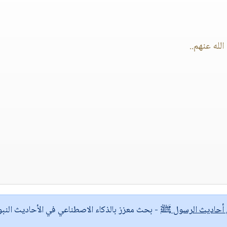
له عنهم..
ى أحاديث الرسول ﷺ
- بحث معزز بالذكاء الاصطناعي في الأحاديث النبو