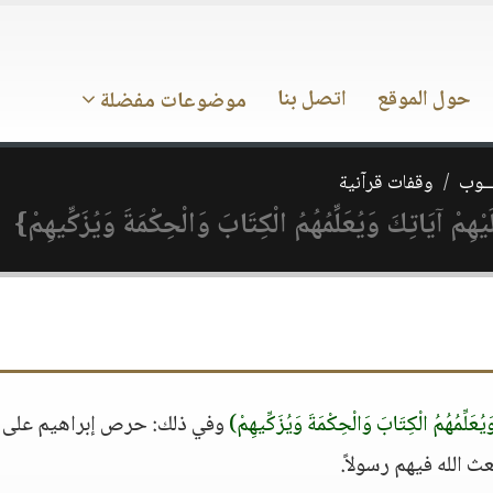
حول الموقع
اتصل بنا
موضوعات مفضلة
ـــوب
وقفات قرآنية
ْهِمْ آيَاتِكَ وَيُعَلِّمُهُمُ الْكِتَابَ وَالْحِكْمَةَ وَيُزَكِّيهِمْ}
يُعَلِّمُهُمُ الْكِتَابَ وَالْحِكْمَةَ وَيُزَكِّيهِمْ)
وفي ذلك: حرص إبراهيم على ب
ث الله فيهم رسولاً.