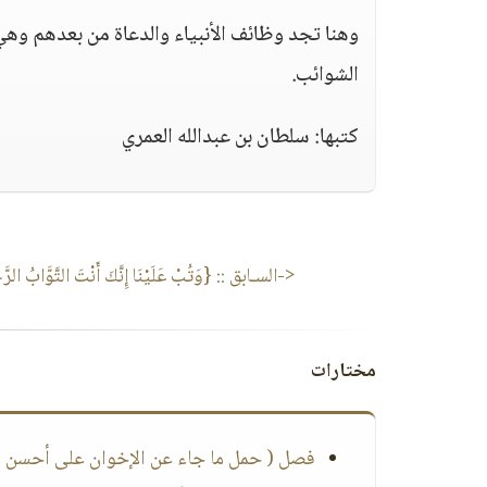
وهنا تجد وظائف الأنبياء والدعاة من بعدهم وهي
الشوائب.
كتبها: سلطان بن عبدالله العمري
<-السـابق ::
{وَتُبْ عَلَيْنَا إِنَّكَ أَنْتَ التَّوَّابُ الرّ
مختارات
فصل ( حمل ما جاء عن الإخوان على أحسن ا