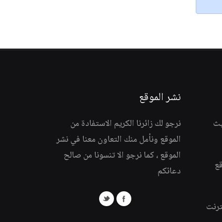
نشر الموقع
يث
نرجو لك زائرنا الكريم الاستفادة من
الموقع ونأمل منك التعاون معنا في نشر
الموقع ، كما نرجو الا تنسونا من صالح
قع
دعائكم
ترنت