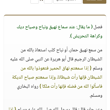
فصل
( ما يقال: عند سماع نهيق ونباح وصياح ديك
وكراهة التحريش )
.
من سمع نهيق حمار، أو نباح كلب استعاذ بالله من
الشيطان الرجيم قال أبو هريرة عن النبي صلى الله عليه
وسلم
{ إذا سمعتم نهاق الحمير فتعوذوا بالله من
الشيطان فإنها رأت شيطانا، وإذا سمعتم صياح الديكة
فاسألوا الله من فضله فإنها رأت ملكا }
رواه البخاري
ومسلم.
وعن جابر قال: قال رسول الله صلى الله عليه وسلم
{ إذا