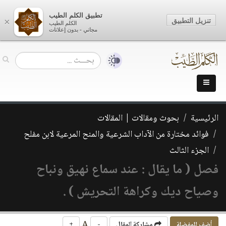
تطبيق الكلم الطيب
تنزيل التطبيق
×
الكلم الطيب
مجاني - بدون إعلانات
الرئيسية
بحوث ومقالات | المقالات
فوائد مختارة من الآداب الشرعية والمنح المرعية لابن مفلح
الجزء الثالث
فصل ( ما يقال : عند سماع نهيق ونباح
وصياح ديك وكراهة التحريش ) .
A
أضف للمفضلة
مشاركة المقال
-
+