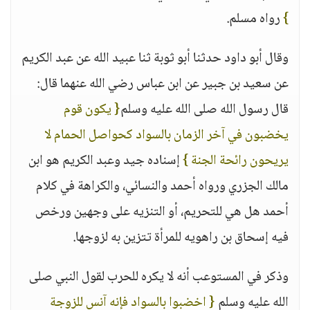
}
رواه مسلم.
وقال أبو داود حدثنا أبو ثوبة ثنا عبيد الله عن عبد الكريم
عن سعيد بن جبير عن ابن عباس رضي الله عنهما قال:
قال رسول الله صلى الله عليه وسلم
{ يكون قوم
يخضبون في آخر الزمان بالسواد كحواصل الحمام لا
يريحون رائحة الجنة }
إسناده جيد وعبد الكريم هو ابن
مالك الجزري ورواه أحمد والنسائي، والكراهة في كلام
أحمد هل هي للتحريم، أو التنزيه على وجهين ورخص
فيه إسحاق بن راهويه للمرأة تتزين به لزوجها.
وذكر في المستوعب أنه لا يكره للحرب لقول النبي صلى
الله عليه وسلم
{ اخضبوا بالسواد فإنه آنس للزوجة