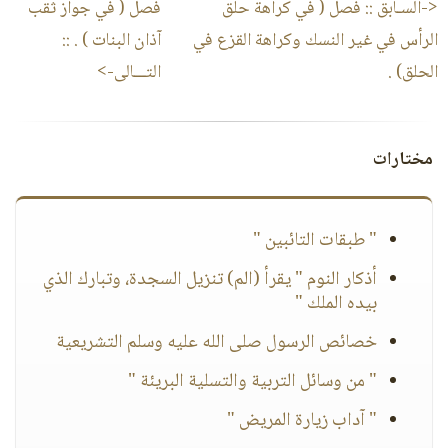
<-السـابق ::
فصل ( في كراهة حلق
فصل ( في جواز ثقب
الرأس في غير النسك وكراهة القزع في
آذان البنات ) .
::
الحلق) .
التـــالى->
مختارات
" طبقات التائبين "
أذكار النوم " يقرأ (الم) تنزيل السجدة، وتبارك الذي
بيده الملك "
خصائص الرسول صلى الله عليه وسلم التشريعية
" من وسائل التربية والتسلية البريئة "
" آداب زيارة المريض "