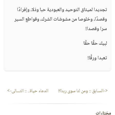
‏تجديدا لميثاق التوحيد والعبودية حبا وذلا، وإفرادًا
وقصدًا، وخلوصا من مشوشات الشرك، وقواطع السير
سرا وقصدا!
‏لبيك حقًّا حقًّا
‏تعبدا ورقًّا!
<-السـابق ::
ومن لنا سوى ربنا؟!
الدعاء حياة..
:: التـــالى->
مختارات