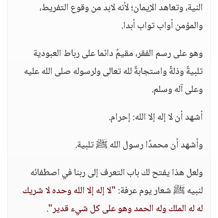
النية، وتعاهد الإيمان؛ لأنه لابد من وقوع التفريط،
والمؤمن أواب تواب أبدا.
‏وهو على رسم الفقر، مقيمٌ دائما على رباط العبودية
تلبيةً وذلةً واستجابةً لله تعالى ولرسوله صلى الله عليه
وعلى آله وسلم.
‏أشهد أن لا إله إلا الله: إحرام.
‏وأشهد أن محمدًا رسول الله ﷺ تلبية.
‏ولعل هذا يفتح لك باب التعرف إلى ربنا في اصطفائه
لنبيه ﷺ شعار يوم عرفة:
"لا إله إلا الله وحده لا شريك
له له الملك وله الحمد وهو على كل شيء قدير"
.