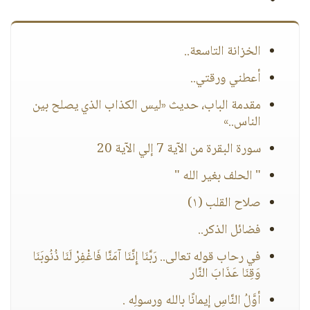
الخزانة التاسعة..
أعطني ورقتي..
مقدمة الباب، حديث «ليس الكذاب الذي يصلح بين
الناس..»
سورة البقرة من الآية 7 إلي الآية 20
" الحلف بغير الله "
صلاح القلب (١)
فضائل الذكر..
في رحاب قوله تعالى.. رَبَّنَا إِنَّنَا آمَنَّا فَاغْفِرْ لَنَا ذُنُوبَنَا
وَقِنَا عَذَابَ النَّار
أوَّلُ النَّاسِ إيمانًا بالله ورسولِه .