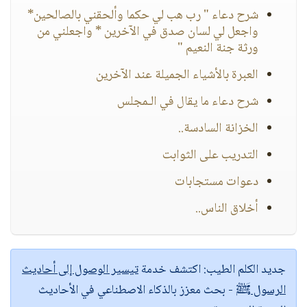
شرح دعاء " رب هب لي حكما وألحقني بالصالحين*
واجعل لي لسان صدق في الآخرين * واجعلني من
ورثة جنة النعيم "
العبرة بالأشياء الجميلة عند الآخرين
شرح دعاء ما يقال في الـمجلس
الخزانة السادسة..
التدريب على الثوابت
دعوات مستجابات
أخلاق الناس..
جديد الكلم الطيب:
اكتشف خدمة
تيسير الوصول إلى أحاديث
الرسول ﷺ
- بحث معزز بالذكاء الاصطناعي في الأحاديث