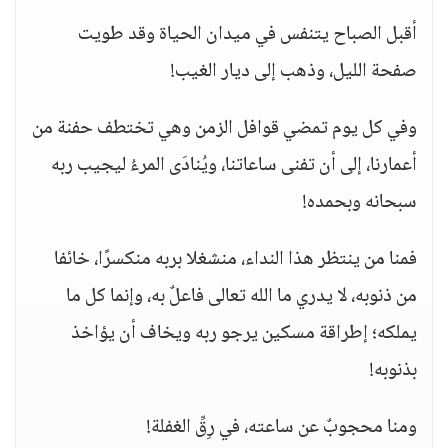
أقبل الصباح يتنفس في ميدان الحياة وقد طويت
صفحة الليل، وذهب إلى ديار الغيب!
وفي كل يوم تمضي قوافل الزمن وهي تختطف حفنة من
أعمارنا، إلى أن تفنى ساعاتنا، ويُنادَى المرءُ ليجيب ربه
سبحانه وبحمده!
فمنا من ينتظر هذا النداء، منشغلا بربه منكسرًا، خائفا
من ذنوبه، لا يدري ما الله تعالى فاعلٌ به، وإنما كل ما
يملكه؛ إطراقة مسكين يرجو ربه ويخاف أن يؤاخذ
بذنوبه!
ومنا محجوبٌ عن ساعته، في رِقِّ الغفلة!