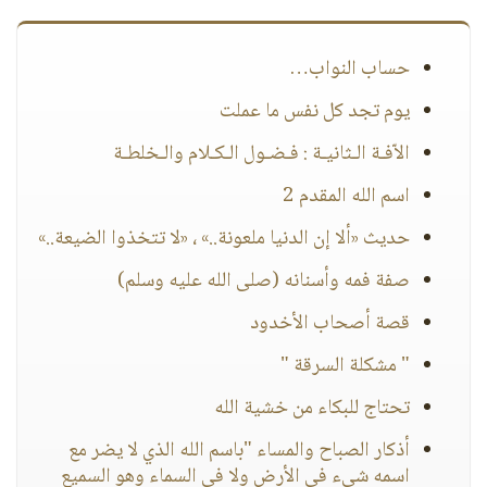
حساب النواب…
يوم تجد كل نفس ما عملت
الاّفـة الـثانيـة : فـضـول الـكـلام والـخلطـة
اسم الله المقدم 2
حديث «ألا إن الدنيا ملعونة..» ، «لا تتخذوا الضيعة..»
صفة فمه وأسنانه (صلى الله عليه وسلم)
قصة أصحاب الأخدود
" مشكلة السرقة "
تحتاج للبكاء من خشية الله
أذكار الصباح والمساء "باسم الله الذي لا يضر مع
اسمه شيء في الأرض ولا في السماء وهو السميع