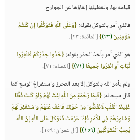
قيامه بها، وتعطيلها إلغاؤها عن الجوارح.
فالذي أمر بالتوكل بقوله:
{وَعَلَى اللَّهِ فَتَوَكَّلُوا إِنْ كُنْتُمْ
مُؤْمِنِينَ
(٢٣)
}
[المائدة: ٢٣]
.
هو الذي أمر بأخذ الحذر بقوله:
{خُذُوا حِذْرَكُمْ فَانْفِرُوا
ثُبَاتٍ أَوِ انْفِرُوا جَمِيعًا
(٧١)
}
[النساء: ٧١]
.
ولم يأمر الله بالتوكل إلا بعد التحرز واستفراغ الوسع كما
قال سبحانه:
{فَبِمَا رَحْمَةٍ مِنَ اللَّهِ لِنْتَ لَهُمْ وَلَوْ كُنْتَ فَظًّا
غَلِيظَ الْقَلْبِ لَانْفَضُّوا مِنْ حَوْلِكَ فَاعْفُ عَنْهُمْ وَاسْتَغْفِرْ لَهُمْ
وَشَاوِرْهُمْ فِي الْأَمْرِ فَإِذَا عَزَمْتَ فَتَوَكَّلْ عَلَى اللَّهِ إِنَّ اللَّهَ
يُحِبُّ الْمُتَوَكِّلِينَ
(١٥٩)
}
[آل عمران: ١٥٩]
.