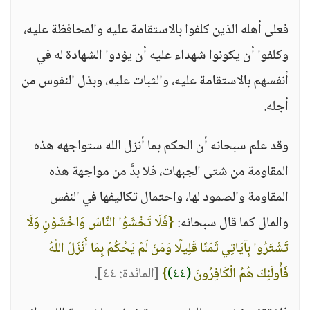
فعلى أهله الذين كلفوا بالاستقامة عليه والمحافظة عليه،
وكلفوا أن يكونوا شهداء عليه أن يؤدوا الشهادة له في
أنفسهم بالاستقامة عليه، والثبات عليه، وبذل النفوس من
أجله.
وقد علم سبحانه أن الحكم بما أنزل الله ستواجهه هذه
المقاومة من شتى الجبهات، فلا بدَّ من مواجهة هذه
المقاومة والصمود لها، واحتمال تكاليفها في النفس
والمال كما قال سبحانه:
{فَلَا تَخْشَوُا النَّاسَ وَاخْشَوْنِ وَلَا
تَشْتَرُوا بِآيَاتِي ثَمَنًا قَلِيلًا وَمَنْ لَمْ يَحْكُمْ بِمَا أَنْزَلَ اللَّهُ
فَأُولَئِكَ هُمُ الْكَافِرُونَ
(٤٤)
}
[المائدة: ٤٤]
.