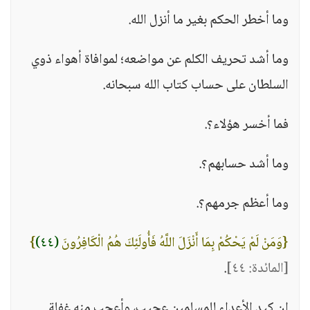
وما أخطر الحكم بغير ما أنزل الله.
وما أشد تحريف الكلم عن مواضعه؛ لموافاة أهواء ذوي
السلطان على حساب كتاب الله سبحانه.
فما أخسر هؤلاء؟.
وما أشد حسابهم؟.
وما أعظم جرمهم؟.
{وَمَنْ لَمْ يَحْكُمْ بِمَا أَنْزَلَ اللَّهُ فَأُولَئِكَ هُمُ الْكَافِرُونَ
(٤٤)
}
[المائدة: ٤٤]
.
إن كيد الأعداء للمسلمين عجيب، وأعجب منه غفلة