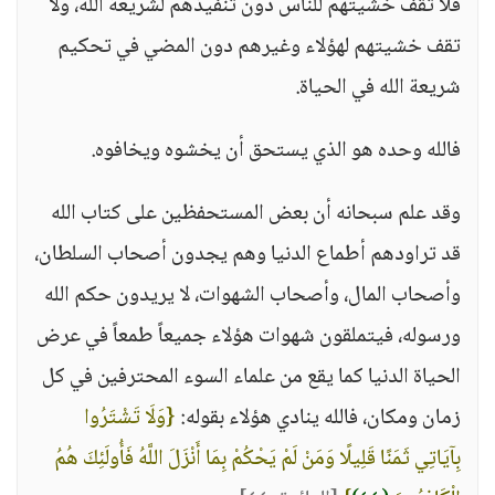
فلا تقف خشيتهم للناس دون تنفيذهم لشريعة الله، ولا
تقف خشيتهم لهؤلاء وغيرهم دون المضي في تحكيم
شريعة الله في الحياة.
فالله وحده هو الذي يستحق أن يخشوه ويخافوه.
وقد علم سبحانه أن بعض المستحفظين على كتاب الله
قد تراودهم أطماع الدنيا وهم يجدون أصحاب السلطان،
وأصحاب المال، وأصحاب الشهوات، لا يريدون حكم الله
ورسوله، فيتملقون شهوات هؤلاء جميعاً طمعاً في عرض
الحياة الدنيا كما يقع من علماء السوء المحترفين في كل
زمان ومكان، فالله ينادي هؤلاء بقوله:
{وَلَا تَشْتَرُوا
بِآيَاتِي ثَمَنًا قَلِيلًا وَمَنْ لَمْ يَحْكُمْ بِمَا أَنْزَلَ اللَّهُ فَأُولَئِكَ هُمُ