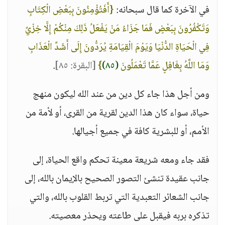
في الآخرة كما قال سبحانه:
{أَفَتُؤْمِنُونَ بِبَعْضِ الْكِتَابِ
وَتَكْفُرُونَ بِبَعْضٍ فَمَا جَزَاءُ مَنْ يَفْعَلُ ذَلِكَ مِنْكُمْ إِلَّا خِزْيٌ
فِي الْحَيَاةِ الدُّنْيَا وَيَوْمَ الْقِيَامَةِ يُرَدُّونَ إِلَى أَشَدِّ الْعَذَابِ
وَمَا اللَّهُ بِغَافِلٍ عَمَّا تَعْمَلُونَ
(٨٥)
}
[البقرة: ٨٥]
.
ومن أجل هذا جاء كل دين من عند الله ليكون منهج
حياة، سواء كان هذا الدين لقرية من القرى، أو لأمة من
الأمم، أو للبشرية كافة في جميع أجيالها.
فقد جاء ومعه شريعة معينة تحكم واقع الحياة، إلى
جانب عقيدة تنشئ التصور الصحيح بالإيمان بالله، إلى
جانب الشعائر التعبدية التي تربط القلوب بالله، والتي
تذكره بربه فيقبل على طاعته ويحذر معصيته.