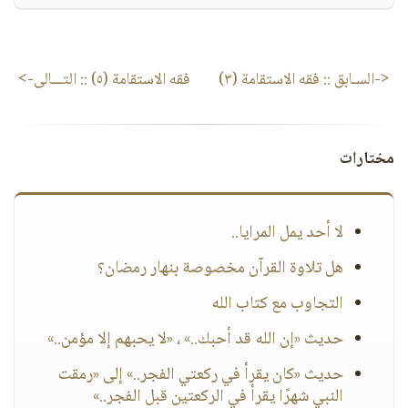
<-السـابق ::
فقه الاستقامة (٣)
فقه الاستقامة (٥)
:: التـــالى->
مختارات
لا أحد يمل المرايا..
هل تلاوة القرآن مخصوصة بنهار رمضان؟
التجاوب مع كتاب الله
حديث «إن الله قد أحبك..» ، «لا يحبهم إلا مؤمن..»
حديث «كان يقرأ في ركعتي الفجر..» إلى «رمقت
النبي شهرًا يقرأ في الركعتين قبل الفجر..»