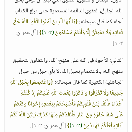
الأول: الإيمان والتقوى، التقوى التي تبلغ أن توفي بحق
الله الجليل، التقوى الدائمة المستمرة حتى يبلغ الكتاب
أجله كما قال سبحانه:
{يَاأَيُّهَا الَّذِينَ آمَنُوا اتَّقُوا اللَّهَ حَقَّ
تُقَاتِهِ وَلَا تَمُوتُنَّ إِلَّا وَأَنْتُمْ مُسْلِمُونَ
(١٠٢)
}
[آل عمران:
.
١٠٢]
الثاني: الأخوة في الله على منهج الله، والتعاون لتحقيق
منهج الله، بالاعتصام بحبل الله، لا بأي حبل من حبال
الجاهلية الكثيرة كما قال سبحانه:
{وَاعْتَصِمُوا بِحَبْلِ اللَّهِ
جَمِيعًا وَلَا تَفَرَّقُوا وَاذْكُرُوا نِعْمَتَ اللَّهِ عَلَيْكُمْ إِذْ كُنْتُمْ
أَعْدَاءً فَأَلَّفَ بَيْنَ قُلُوبِكُمْ فَأَصْبَحْتُمْ بِنِعْمَتِهِ إِخْوَانًا وَكُنْتُمْ
عَلَى شَفَا حُفْرَةٍ مِنَ النَّارِ فَأَنْقَذَكُمْ مِنْهَا كَذَلِكَ يُبَيِّنُ اللَّهُ لَكُمْ
آيَاتِهِ لَعَلَّكُمْ تَهْتَدُونَ
(١٠٣)
}
[آل عمران: ١٠٣]
.