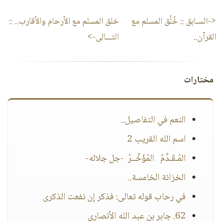
<-السـابق ::
خُلُق المسلم مع
خلق المسلم مع الأرحام والأقارب..
::
القرآن..
التـــالى->
مختارات
النعم في التفاصيل..
اسم الله القريب 2
المُـقَـدِّمُ المُؤَخِّــرُ -جل جلاله-
الخزانة الخامسة..
في رحاب قوله تعالى: فذكر إن نفعت الذكرى
62. جابر بن عبد الله الأنصاري