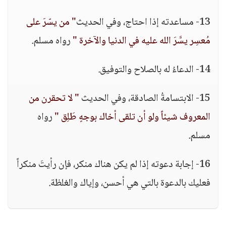
13- مساعدته إذا احتاج، وفي الحديث
" من يسّرَ على
مُعسِر يسَّرَ الله عليه في الدنيا والآخرة "
رواه مسلم.
14- الدعاءُ له بالصلاح والتوفيق.
15- الابتسامةُ الصادقة، وفي الحديث
" لا تحقرن من
المعروف شيئاً ولو أن تلقى أخاك بوجهٍ طَلِق "
رواه
مسلم.
16- إجابة دعوته إذا لم يكن هناك منكر، فإن رأيتَ منكراً
فعليك بالدعوة بالتي هي أحسن، وإياك والغلظة.