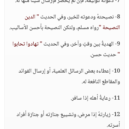
7- دعوتهُ للوليمة، فإن لم يحضر فإرسال شيئاً منها له.
8- نصيحتهُ ودعوته للخير، وفي الحديث
" الدين
النصيحة "
رواه مسلم، ولتكن النصيحة بأحسن الأساليب.
9- الهديةُ بين وقتٍ وآخر، وفي الحديث
" تهادوا تحابوا
"
حديث حسن.
10- إعطاءه بعض الرسائل العلمية، أو إرسال الفوائد
والمقاطع النافعة له.
11- رعايةُ أهله إذا سافر.
12- زيارتهُ إذا مرِض، وتشييع جنازته أو جنازة أفراد
أسرته.