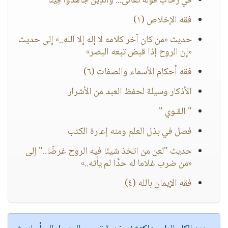
في رحاب قوله تعالى:.. وَالَّذِينَ جَاهَدُوا فِينَا
فقه الإخلاص (١)
حديث «من كان آخر كلامه لا إله إلا الله..» إلى حديث
«إن الروح إذا قبض تبعه البصر»
فقه أحكام الأسماء والصفات (٦)
الأذكار وسيلة لحفظ العبد من الأشرار
" القـوي "
فصل في بذل العلم ومنه إعارة الكتب
حديث "لعن من اتخذ شيئا فيه الروح غرضًا.." إلى
«من ضرب غلاما له حدًّا لم يأته..»
فقه الإيمان بالله (٤)