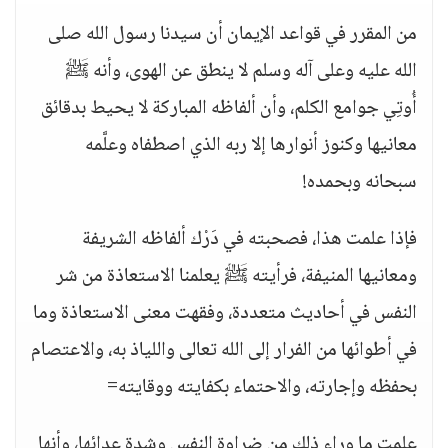
من المقرر في قواعد الإيمان أن سيدنا رسول الله صلى
الله عليه وعلى آله وسلم لا ينطق عن الهوى، وأنه ﷺ
أُوتِي جوامع الكلم، وأن ألفاظه المباركة لا يحيط بدقائق
معانيها وكنوز أنوارها إلا ربه الذي اصطفاه وعلَّمه
سبحانه وبحمده!
فإذا علمت هذا، فصحبته في دَرْك ألفاظه الشريفة
ومعانيها المنيفة، فرأيته ﷺ يعلمنا الاستعاذة من شر
النفس في أحاديث متعددة، وفقهت معنى الاستعاذة وما
في أطوائها من الفرار إلى الله تعالى واللياذ به، والاعتصام
بحفظه وإجارته، والاحتماء بكفايته ووقايته=
علمت ما وراء ذلك من ضراوة النفس وشدة عدائها، وأنها