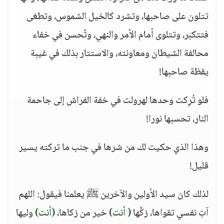
تتلون على صاحبها، وتشرد كالخيل الشموس، وتطغى
فتتكبر، وتتلوى أمام الأمر والنهي، وتُحسن في خفاء
محالفة الشيطان ومعاونته، والاستتار بذلك في غيبة
يقظة صاحبها!
فلو تُرِكت وحدها لهرولت في خفة الفراش إلى جاحمة
النار، تحسبها نورا!
وهذا الذي حكيت لك من شرها في جنب ما تركته يسير
قليل!
لذلك كان سيد الأولين والآخرين ﷺ يعلمنا فيقول: اللهم
آتِ نفسي تقواها، زكِّها
( أنت)
خير من زكاها،
(أنت)
وليها