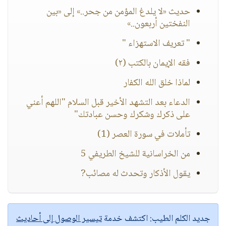
حديث «لا يلدغ المؤمن من جحر..» إلى «بين
النفختين أربعون..»
" تعريف الاستهزاء "
فقه الإيمان بالكتب (٢)
لماذا خلق الله الكفار
الدعاء بعد التشهد الأخير قبل السلام "اللهم أعني
على ذكرك وشكرك وحسن عبادتك"
تأملات في سورة العصر (1)
من الخراسانية للشيخ الطريفي 5
يقول الأذكار وتحدث له مصائب?
جديد الكلم الطيب:
اكتشف خدمة
تيسير الوصول إلى أحاديث