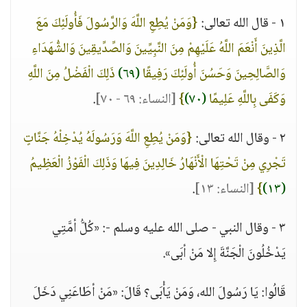
١ - قال الله تعالى:
{وَمَنْ يُطِعِ اللَّهَ وَالرَّسُولَ فَأُولَئِكَ مَعَ
الَّذِينَ أَنْعَمَ اللَّهُ عَلَيْهِمْ مِنَ النَّبِيِّينَ وَالصِّدِّيقِينَ وَالشُّهَدَاءِ
وَالصَّالِحِينَ وَحَسُنَ أُولَئِكَ رَفِيقًا
(٦٩)
ذَلِكَ الْفَضْلُ مِنَ اللَّهِ
وَكَفَى بِاللَّهِ عَلِيمًا
(٧٠)
}
[النساء: ٦٩ - ٧٠]
.
٢ - وقال الله تعالى:
{وَمَنْ يُطِعِ اللَّهَ وَرَسُولَهُ يُدْخِلْهُ جَنَّاتٍ
تَجْرِي مِنْ تَحْتِهَا الْأَنْهَارُ خَالِدِينَ فِيهَا وَذَلِكَ الْفَوْزُ الْعَظِيمُ
(١٣)
}
[النساء: ١٣]
.
٣ - وقال النبي - صلى الله عليه وسلم -: «كُلُّ أمَّتِي
يَدْخُلُونَ الْجَنَّةَ إِلا مَنْ أبَى».
قَالُوا: يَا رَسُولَ الله، وَمَنْ يَأْبَى؟ قَالَ: «مَنْ أطَاعَنِي دَخَلَ